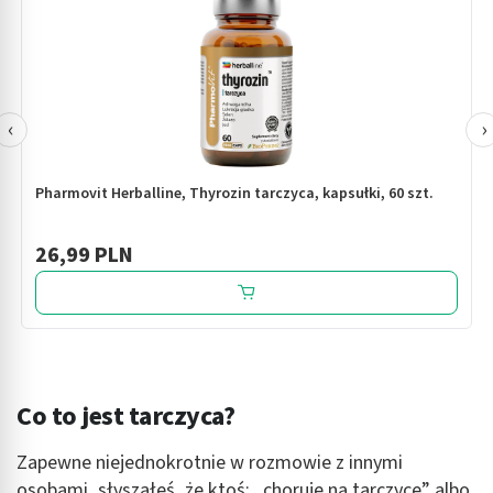
‹
›
Pharmovit Herballine, Thyrozin tarczyca, kapsułki, 60 szt.
26,99 PLN
Co to jest tarczyca?
Zapewne niejednokrotnie w rozmowie z innymi
osobami, słyszałeś, że ktoś: „choruje na tarczycę” albo