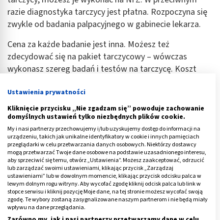
razie diagnostyka tarczycy jest płatna. Rozpoczyna się
zwykle od badania palpacyjnego w gabinecie lekarza.
Cena za każde badanie jest inna. Możesz też
zdecydować się na pakiet tarczycowy – wówczas
wykonasz szereg badań i testów na tarczycę. Koszt
badań tego typu to nawet kilkaset złotych.
Ustawienia prywatności
Jakie badania można wykonać w celach
Kliknięcie przycisku „Nie zgadzam się” powoduje zachowanie
diagnostycznych na tarczycę? Są to:
domyślnych ustawień tylko niezbędnych plików cookie.
My i nasi partnerzy przechowujemy i/lub uzyskujemy dostęp do informacji na
scyntygrafia tarczycy
,
urządzeniu, takich jak unikalne identyfikatory w cookie i innych pamięciach
przeglądarki w celu przetwarzania danych osobowych. Niektórzy dostawcy
badanie BACC tarczycy,
mogą przetwarzać Twoje dane osobowe na podstawie uzasadnionego interesu,
aby sprzeciwić się temu, otwórz „Ustawienia”. Możesz zaakceptować, odrzucić
badania krwi pod kątem tarczycy,
lub zarządzać swoimi ustawieniami, klikając przycisk „Zarządzaj
ustawieniami” lub w dowolnym momencie, klikając przycisk odcisku palca w
USG tarczycy
.
lewym dolnym rogu witryny. Aby wycofać zgodę kliknij odcisk palca lub link w
stopce serwisu i kliknij pozycję Moje dane, na tej stronie możesz wycofać swoją
Podchodząc do badania należy mieć świadomość, że
zgodę. Te wybory zostaną zasygnalizowane naszym partnerom i nie będą miały
wpływu na dane przeglądania.
biotyna może fałszować wyniki i błędnie sugerować
Zarówno my, jak i nasi partnerzy przetwarzamy dane w celu