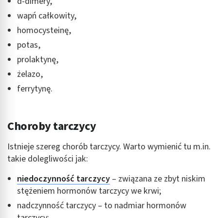
d-dimery,
Wykorzystanie profili do wyboru
wapń całkowity,
spersonalizowanych reklam
homocysteinę,
Tworzenie profili w celu personalizacji treści
potas,
prolaktynę,
Wykorzystywanie profili w celu doboru
spersonalizowanych treści
żelazo,
ferrytynę.
Pomiar efektywności reklam
Pomiar efektywności treści
Choroby tarczycy
Rozumienie odbiorców dzięki statystyce lub
kombinacji danych z różnych źródeł
Istnieje szereg chorób tarczycy. Warto wymienić tu m.in.
Rozwój i ulepszanie usług
takie dolegliwości jak:
Wykorzystywanie ograniczonych danych do
niedoczynność tarczycy
– związana ze zbyt niskim
wyboru treści
stężeniem hormonów tarczycy we krwi;
Funkcje specjalne IAB:
nadczynność tarczycy
– to nadmiar hormonów
Użycie dokładnych danych geolokalizacyjnych
tarczycy;