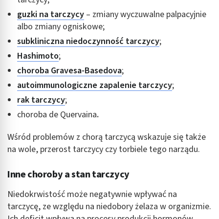
guzki na tarczycy
– zmiany wyczuwalne palpacyjnie
Identyfikowanie urządzeń na podstawie
albo zmiany ogniskowe;
aktywnie żądanych informacji
subkliniczna niedoczynność tarczycy
;
Cele przetwarzania inne niż IAB:
Hashimoto
;
Niezbędne
choroba Gravesa-Basedova
;
Wydajność (Performance)
autoimmunologiczne zapalenie tarczycy
;
Reklama / śledzenie
rak tarczycy
;
choroba de Quervaina
.
Wśród problemów z chorą tarczycą wskazuje się także
na wole, przerost tarczycy czy torbiele tego narządu.
Inne choroby a stan tarczycy
Niedokrwistość może negatywnie wpływać na
tarczycę, ze względu na niedobory żelaza w organizmie.
Ich deficit wpływa na procesy produkcji hormonów