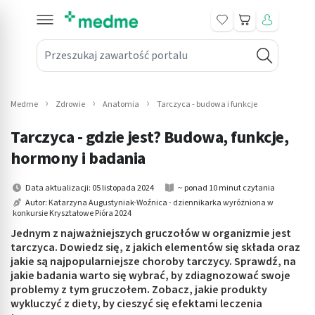
Koszyk
Przeszukaj zawartość portalu
in submenu: Leki na receptę
win submenu: Zdrowie
Medme
Zdrowie
Anatomia
Tarczyca - budowa i funkcje
win submenu: Suplementy
Tarczyca - gdzie jest? Budowa, funkcje,
win submenu: Mama i dziecko
hormony i badania
win submenu: Kosmetyki
Data aktualizacji: 05 listopada 2024
~ ponad 10 minut czytania
Autor:
Katarzyna Augustyniak-Woźnica - dziennikarka wyróżniona w
konkursie Kryształowe Pióra 2024
win submenu: Higiena
Jednym z najważniejszych gruczołów w organizmie jest
win submenu: Sprzęt medyczny
tarczyca. Dowiedz się, z jakich elementów się składa oraz
jakie są najpopularniejsze choroby tarczycy. Sprawdź, na
jakie badania warto się wybrać, by zdiagnozować swoje
win submenu: Intymne
problemy z tym gruczołem. Zobacz, jakie produkty
wykluczyć z diety, by cieszyć się efektami leczenia
win submenu: Wellness