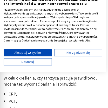
nadczynność tarczycy
.
analizy wydajności witryny internetowej oraz w celu:
Przechowywanie informacji na urządzeniu lub dostęp do nich.
Warto też zwrócić uwagę na normy związane z
Wykorzystywanie ograniczonych danych do wyboru reklam. Tworzenie profili
związanych z personalizacją reklam. Wykorzystanie profili do wyboru
wynikami tarczycy:
spersonalizowanych reklam. Tworzenie profili z myślą o personalizacji treści.
Wykorzystywanie profili w doborze spersonalizowanych treści. Pomiar
Norma
FT3
waha się między 2,25 – 6 pmol/l (1,5 – 4
wydajności reklam. Pomiar wydajności treści. Poznawanie odbiorców dzięki
statystyce lub kombinacji danych z różnych źródeł. Opracowywanie i
ng/l), wówczas, gdy właściwy poziom TSH szacuje
ulepszanie usług. Wykorzystywanie ograniczonych danych do wyboru treści.
się na 0,4 – 4,0 µIU/ml.
Dane mogą być udostępniane poza Unię Europejską i wysyłane do USA.
Twoja zgoda i polityka cookie dotyczą wyłącznie tej witryny/aplikacji.
Norma FT4 11,8-24,6 pmol/l.
Wyświetl listę partnerów (11 dostawców IAB)
Akceptuj wszystko
Nie zgadzam się
TSH
wynosi od 0,32 do 5,0 mU/l.
Używamy Twoich danych w następujących celach:
Dostosuj
Cele przetwarzania IAB:
Jak jeszcze sprawdzić stan tarczycy?
Przechowywanie informacji na urządzeniu lub
dostęp do nich
W celu określenia, czy tarczyca pracuje prawidłowo,
można też wykonać badania i sprawdzić:
Wykorzystywanie ograniczonych danych do
wyboru reklam
CRP,
Tworzenie profili w celu spersonalizowanych
PCT,
reklam