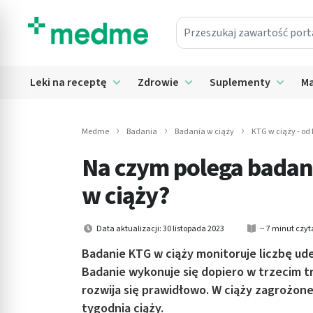
Przeszukaj zawartość portalu
in submenu: Leki na receptę
Leki na receptę
Zdrowie
Suplementy
Ma
Rozwiń submenu: Leki na receptę
Rozwiń submenu: Zdrowie
Rozwiń
in submenu: Zdrowie
in submenu: Suplementy
Medme
Badania
Badania w ciąży
KTG w ciąży - od
Na czym polega badani
in submenu: Mama i dziecko
w ciąży?
in submenu: Kosmetyki
in submenu: Higiena
Data aktualizacji: 30 listopada 2023
~ 7 minut czyt
Badanie KTG w ciąży monitoruje liczbę ude
in submenu: Sprzęt medyczny
Badanie wykonuje się dopiero w trzecim t
rozwija się prawidłowo. W ciąży zagrożone
in submenu: Intymne
tygodnia ciąży.