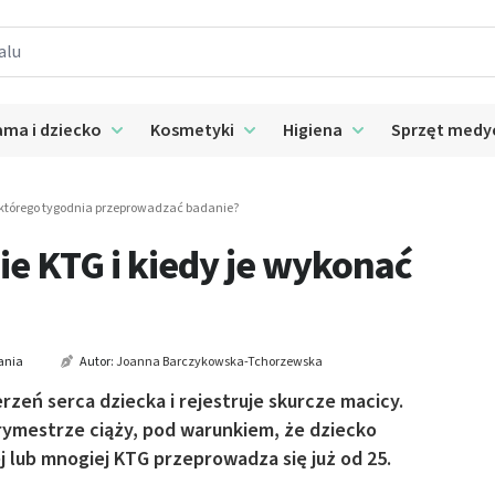
ma i dziecko
Kosmetyki
Higiena
Sprzęt medy
 submenu: Suplementy
Rozwiń submenu: Mama i dziecko
Rozwiń submenu: Kosmetyki
Rozwiń submenu: 
 którego tygodnia przeprowadzać badanie?
e KTG i kiedy je wykonać
ania
Autor:
Joanna Barczykowska-Tchorzewska
rzeń serca dziecka i rejestruje skurcze macicy.
rymestrze ciąży, pod warunkiem, że dziecko
j lub mnogiej KTG przeprowadza się już od 25.