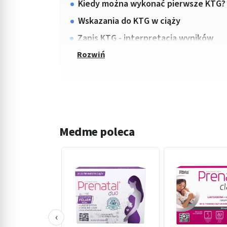
Kiedy można wykonać pierwsze KTG?
Wskazania do KTG w ciąży
Zapis KTG - interpretacja wyników
Medme poleca
‹