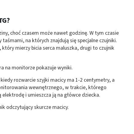
 z różnych źródeł
KTG?
ziny, choć czasem może nawet godzinę. W tym czasie
 taśmami, na których znajdują się specjalne czujniki.
który mierzy bicia serca maluszka, drugi to czujnik
ormacji
óra na monitorze pokazuje wyniki.
kiedy rozwarcie szyjki macicy ma 1-2 centymetry, a
onitorowania wewnętrznego, w trakcie, którego
 elektrodę i umieszcza ją na główce dziecka.
ik odczytujący skurcze macicy.