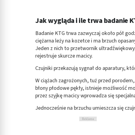
Rozumienie odbiorców dzięki statystyce lub kombinacji danych
Rozwój i ulepszanie usług
Jak wygląda i ile trwa badanie 
Wykorzystywanie ograniczonych danych do wyboru treści
Badanie KTG trwa zazwyczaj około pół god
ciężarna leży na kozetce i ma brzuch opasany
Funkcje specjalne IAB:
Jeden z nich to przetwornik ultradźwiękowy, 
Użycie dokładnych danych geolokalizacyjnych
rejestruje skurcze macicy.
Identyfikowanie urządzeń na podstawie aktywnie żądanych inf
Czujniki przekazują sygnał do aparatury, kt
Cele przetwarzania inne niż IAB:
W ciążach zagrożonych, tuż przed porodem, 
Niezbędne
błony płodowe pękły, istnieje możliwość m
Wydajność (Performance)
przez szyjkę macicy wprowadza się specjalną
Reklama / śledzenie
Jednocześnie na brzuchu umieszcza się czujn
Reklama