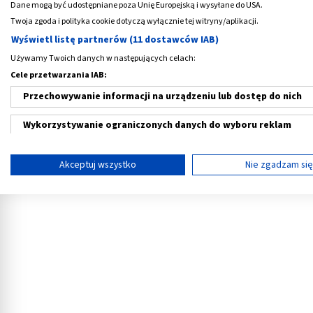
Dane mogą być udostępniane poza Unię Europejską i wysyłane do USA.
jednocześnie rejestruje skurcze macicy (t
Twoja zgoda i polityka cookie dotyczą wyłącznie tej witryny/aplikacji.
W ciąży przebiegającej bez powikłań badani
Wyświetl listę partnerów (11 dostawców IAB)
trymestrze. Jeśli ciąża jest mnoga lub zagro
Używamy Twoich danych w następujących celach:
tygodnia ciąży.
Cele przetwarzania IAB:
Przechowywanie informacji na urządzeniu lub dostęp do nich
Badanie wykonuje się regularnie, nawet co 2-
Wykorzystywanie ograniczonych danych do wyboru reklam
Reklama
Tworzenie profili w celu spersonalizowanych reklam
Akceptuj wszystko
Nie zgadzam si
Wykorzystanie profili do wyboru spersonalizowanych reklam
Tworzenie profili w celu personalizacji treści
Wykorzystywanie profili w celu doboru spersonalizowanych tre
Pomiar efektywności reklam
Pomiar efektywności treści