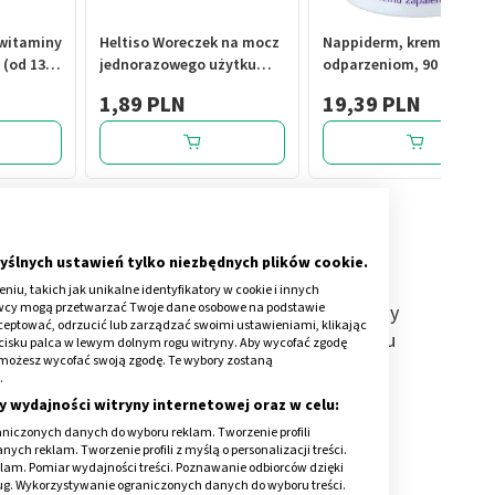
 witaminy
Heltiso Woreczek na mocz
Nappiderm, krem, przeci
 (od 13.
jednorazowego użytku
odparzeniom, 90 g
iących
sterylny dla chłopca, 1szt
1,89 PLN
19,39 PLN
90 szt.
yślnych ustawień tylko niezbędnych plików cookie.
iu, takich jak unikalne identyfikatory w cookie i innych
awcy mogą przetwarzać Twoje dane osobowe na podstawie
brazić monitorowanie ciąży, tymczasem pierwszy
kceptować, odrzucić lub zarządzać swoimi ustawieniami, klikając
a płodu został wynaleziony dopiero w 1957 roku
cisku palca w lewym dolnym rogu witryny. Aby wycofać zgodę
onie możesz wycofać swoją zgodę. Te wybory zostaną
.
y wydajności witryny internetowej oraz w celu:
nie pozwalające ocenić stan zdrowia dziecka w
niczonych danych do wyboru reklam. Tworzenie profili
nienie czy zakażenie ciążowe.
ch reklam. Tworzenie profili z myślą o personalizacji treści.
klam. Pomiar wydajności treści. Poznawanie odbiorców dzięki
bę uderzeń serca dziecka (kardiografia) i
ług. Wykorzystywanie ograniczonych danych do wyboru treści.