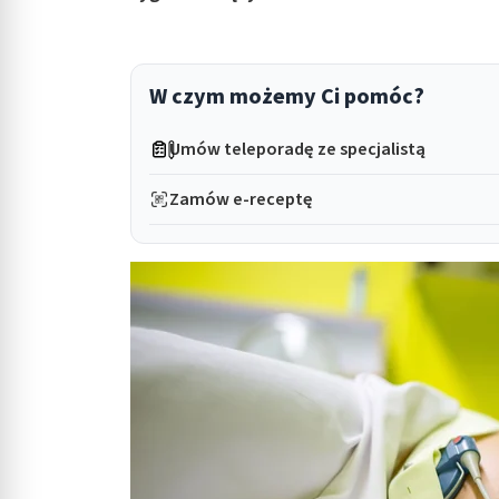
in submenu: Wellness
W czym możemy Ci pomóc?
Umów teleporadę ze specjalistą
Zamów e-receptę