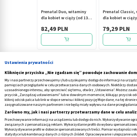
Prenatal Duo, witaminy
Prenatal Classic,
dla kobiet w ciąży (od 13.
dla kobiet w ciąży
tygodnia) i karmiących
tygodnia) i karm
82,49 PLN
79,29 PLN
piersią, kapsułki, 60 szt.+
piersią, kapsułki, 
30 szt. (DHA, laktoferyna,
cholina)
Ustawienia prywatności
Co to jest KTG?
Kliknięcie przycisku „Nie zgadzam się” powoduje zachowanie dom
My i nasi partnerzy przechowujemy i/lub uzyskujemy dostęp do informacji na urządzen
pamięciach przeglądarki w celu przetwarzania danych osobowych. Niektórzy dost
Bez kardiotokografii trudno sobie dziś wyo
uzasadnionego interesu, aby sprzeciwić się temu, otwórz „Ustawienia”. Możesz zaa
aparat do stałego monitorowania akcji serc
przycisk „Zarządzaj ustawieniami” lub w dowolnym momencie, klikając przycisk od
kliknij odcisk palca lub link w stopce serwisu i kliknij pozycję Moje dane, na tej str
przez Orvana Hessa i Edwarda Hona.
zasygnalizowane naszym partnerom i nie będą miały wpływu na dane przeglądania
Zarówno my, jak i nasi partnerzy przetwarzamy dane w celu analiz
Obok
USG płodu
KTG to najważniejsze bada
Przechowywanie informacji na urządzeniu lub dostęp do nich. Wykorzystywanie ogra
brzuchu mamy i wykryć na przykład niedotle
związanych z personalizacją reklam. Wykorzystanie profili do wyboru spersonalizowany
Wykorzystywanie profili w doborze spersonalizowanych treści. Pomiar wydajności re
W trakcie badania KTG, monitoruje się licz
statystyce lub kombinacji danych z różnych źródeł. Opracowywanie i ulepszanie us