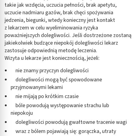
takie jak wzdęcia, uczucia pełności, brak apetytu,
uczucie nadmiaru gazów, brak chęci spożywania
Wykorzystywanie profili w celu doboru
spersonalizowanych treści
jedzenia, biegunki, wtedy konieczny jest kontakt
z lekarzem w celu wyeliminowania ryzyka
Pomiar efektywności reklam
poważniejszych dolegliwości. Jeśli dostrzeżone zostaną
jakiekolwiek budzące niepokój dolegliwości lekarz
Pomiar efektywności treści
zastosuje odpowiednią metodę leczenia.
Rozumienie odbiorców dzięki statystyce lub
Wizyta u lekarze jest koniecznością, jeżeli:
kombinacji danych z różnych źródeł
nie znamy przyczyn dolegliwości
Rozwój i ulepszanie usług
dolegliwości mogą być spowodowane
Wykorzystywanie ograniczonych danych do
przyjmowanymi lekami
wyboru treści
nie mijają po krótkim czasie
Funkcje specjalne IAB:
bóle powodują występowanie strachu lub
Użycie dokładnych danych geolokalizacyjnych
niepokoju
dolegliwości powodują gwałtowne tracenie wagi
Identyfikowanie urządzeń na podstawie
aktywnie żądanych informacji
wraz z bólem pojawiają się: gorączka, utraty