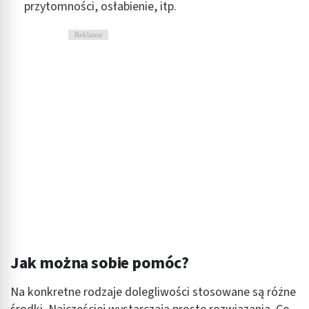
Cele przetwarzania inne niż IAB:
przytomności, osłabienie, itp.
Niezbędne
Reklama
Wydajność (Performance)
Reklama / śledzenie
Jak można sobie pomóc?
Na konkretne rodzaje dolegliwości stosowane są różne