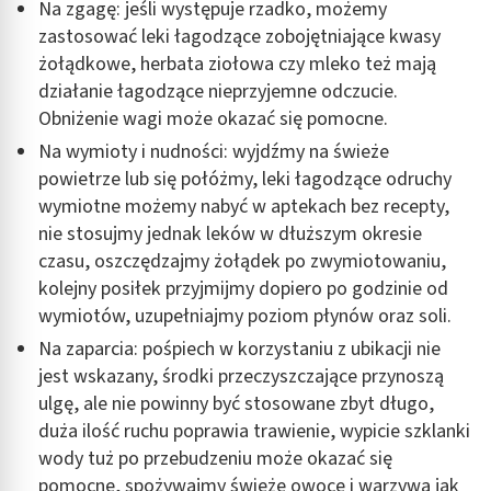
Na zgagę: jeśli występuje rzadko, możemy
zastosować leki łagodzące zobojętniające kwasy
żołądkowe, herbata ziołowa czy mleko też mają
działanie łagodzące nieprzyjemne odczucie.
Obniżenie wagi może okazać się pomocne.
Na wymioty i nudności: wyjdźmy na świeże
powietrze lub się połóżmy, leki łagodzące odruchy
wymiotne możemy nabyć w aptekach bez recepty,
nie stosujmy jednak leków w dłuższym okresie
czasu, oszczędzajmy żołądek po zwymiotowaniu,
kolejny posiłek przyjmijmy dopiero po godzinie od
wymiotów, uzupełniajmy poziom płynów oraz soli.
Na zaparcia: pośpiech w korzystaniu z ubikacji nie
jest wskazany, środki przeczyszczające przynoszą
ulgę, ale nie powinny być stosowane zbyt długo,
duża ilość ruchu poprawia trawienie, wypicie szklanki
wody tuż po przebudzeniu może okazać się
pomocne, spożywajmy świeże owoce i warzywa jak