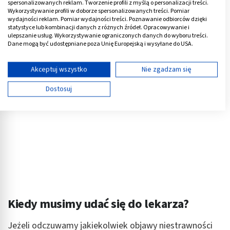
schorzeń. Organizm nie daje sobie rady z trawieniem
spersonalizowanych reklam. Tworzenie profili z myślą o personalizacji treści.
Wykorzystywanie profili w doborze spersonalizowanych treści. Pomiar
wszystkich dostarczanych składników.
wydajności reklam. Pomiar wydajności treści. Poznawanie odbiorców dzięki
statystyce lub kombinacji danych z różnych źródeł. Opracowywanie i
Reklama
ulepszanie usług. Wykorzystywanie ograniczonych danych do wyboru treści.
Dane mogą być udostępniane poza Unię Europejską i wysyłane do USA.
Twoja zgoda i polityka cookie dotyczą wyłącznie tej witryny/aplikacji.
Wyświetl listę partnerów (11 dostawców IAB)
Akceptuj wszystko
Nie zgadzam się
Używamy Twoich danych w następujących celach:
Dostosuj
Cele przetwarzania IAB:
Przechowywanie informacji na urządzeniu lub
dostęp do nich
Wykorzystywanie ograniczonych danych do
wyboru reklam
Tworzenie profili w celu spersonalizowanych
reklam
Wykorzystanie profili do wyboru
Kiedy musimy udać się do lekarza?
spersonalizowanych reklam
Jeżeli odczuwamy jakiekolwiek objawy niestrawności
Tworzenie profili w celu personalizacji treści