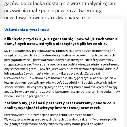
gazów. Do żołądka dostają się wraz z małymi kęsami
pożywienia małe porcje powietrza. Gazy mogą
powstawać również z rozkładających się
ciężkostrawnych pokarmów. Gazy nie uchodzące na
Ustawienia prywatności
zewnątrz przemieszczają się dalej w głąb układu
pokarmowego, odkładają się w jelitach powodując
Kliknięcie przycisku „Nie zgadzam się” powoduje zachowanie
domyślnych ustawień tylko niezbędnych plików cookie.
głośne kurczenia i przelewanie się. Kłopotliwe są
My i nasi partnerzy przechowujemy i/lub uzyskujemy dostęp do informacji na
zarówno nadmiary gazów w żołądku jak i w jelitach.
urządzeniu, takich jak unikalne identyfikatory w cookie i innych pamięciach
W takich sytuacjach zalecane jest przyjmowanie leków
przeglądarki w celu przetwarzania danych osobowych. Niektórzy dostawcy
mogą przetwarzać Twoje dane osobowe na podstawie uzasadnionego interesu,
zmniejszające napięcie powierzchniowe gazów (u osób
aby sprzeciwić się temu, otwórz „Ustawienia”. Możesz zaakceptować, odrzucić
z bolesnymi wzdęciami). Tego rodzaju leki łagodzą
lub zarządzać swoimi ustawieniami, klikając przycisk „Zarządzaj
ustawieniami” lub w dowolnym momencie, klikając przycisk odcisku palca w
objawy takie jak wzdęcia, zmniejszają uczucie pełności
lewym dolnym rogu witryny. Aby wycofać zgodę kliknij odcisk palca lub link w
stopce serwisu i kliknij pozycję Moje dane, na tej stronie możesz wycofać swoją
oraz rozluźniają napięcie żołądka.
zgodę. Te wybory zostaną zasygnalizowane naszym partnerom i nie będą miały
wpływu na dane przeglądania.
Dolegliwości związane z trawieniem mogą mieć
Zarówno my, jak i nasi partnerzy przetwarzamy dane w celu
również podłoże psychologiczne. Depresja, stres,
analizy wydajności witryny internetowej oraz w celu:
niepokój, palenie papierosów, ciężkostrawne posiłki
Przechowywanie informacji na urządzeniu lub dostęp do nich.
Wykorzystywanie ograniczonych danych do wyboru reklam. Tworzenie profili
mogą doprowadzać do niestrawności i wielu innych
związanych z personalizacją reklam. Wykorzystanie profili do wyboru