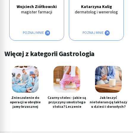
Wojciech Ziółkowski
Katarzyna Kulig
magister farmacji
dermatolog i wenerolog
POZNAJ MNIE
POZNAJ MNIE
Więcej z kategorii Gastrologia
Znieczulenie do
Czarny stolec - jakie są
Jak leczyć
operacji w obrębie
przyczyny smolistego
nietolerancję laktozy
jamy brzusznej
stolca? Leczenie
u dzieci i dorosłych?