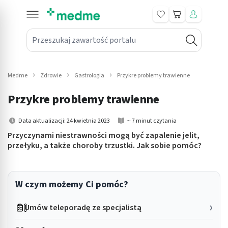
Koszyk
Przeszukaj zawartość portalu
in submenu: Leki na receptę
win submenu: Zdrowie
Medme
Zdrowie
Gastrologia
Przykre problemy trawienne
win submenu: Suplementy
Przykre problemy trawienne
win submenu: Mama i dziecko
Data aktualizacji: 24 kwietnia 2023
~ 7 minut czytania
win submenu: Kosmetyki
Przyczynami niestrawności mogą być zapalenie jelit,
przełyku, a także choroby trzustki. Jak sobie pomóc?
win submenu: Higiena
win submenu: Sprzęt medyczny
W czym możemy Ci pomóc?
win submenu: Intymne
Umów teleporadę ze specjalistą
win submenu: Wellness