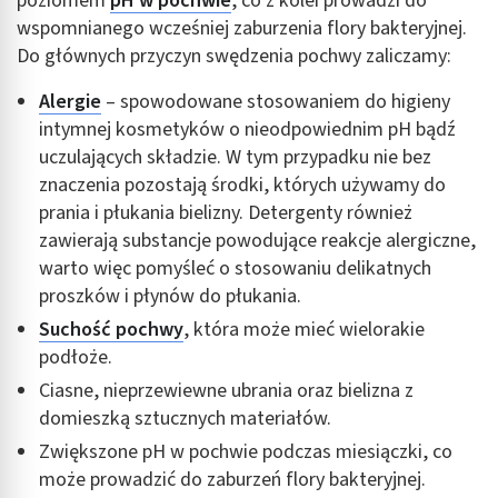
poziomem
pH w pochwie
, co z kolei prowadzi do
wspomnianego wcześniej zaburzenia flory bakteryjnej.
Do głównych przyczyn swędzenia pochwy zaliczamy:
Alergie
– spowodowane stosowaniem do higieny
intymnej kosmetyków o nieodpowiednim pH bądź
uczulających składzie. W tym przypadku nie bez
znaczenia pozostają środki, których używamy do
prania i płukania bielizny. Detergenty również
zawierają substancje powodujące reakcje alergiczne,
warto więc pomyśleć o stosowaniu delikatnych
proszków i płynów do płukania.
Suchość pochwy
, która może mieć wielorakie
podłoże.
Ciasne, nieprzewiewne ubrania oraz bielizna z
domieszką sztucznych materiałów.
Zwiększone pH w pochwie podczas miesiączki, co
może prowadzić do zaburzeń flory bakteryjnej.