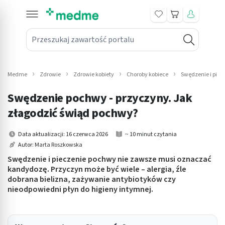
Koszyk
Przeszukaj zawartość portalu
in submenu: Leki na receptę
win submenu: Zdrowie
Medme
Zdrowie
Zdrowie kobiety
Choroby kobiece
Swędzenie i piec
win submenu: Suplementy
Swędzenie pochwy - przyczyny. Jak
win submenu: Mama i dziecko
złagodzić świąd pochwy?
win submenu: Kosmetyki
Data aktualizacji: 16 czerwca 2026
~ 10 minut czytania
Autor:
Marta Roszkowska
win submenu: Higiena
Swędzenie i pieczenie pochwy nie zawsze musi oznaczać
kandydozę. Przyczyn może być wiele – alergia, źle
win submenu: Sprzęt medyczny
dobrana bielizna, zażywanie antybiotyków czy
nieodpowiedni płyn do higieny intymnej.
win submenu: Intymne
win submenu: Wellness