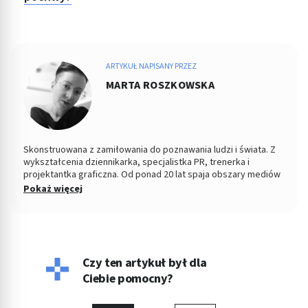
ARTYKUŁ NAPISANY PRZEZ
MARTA ROSZKOWSKA
Skonstruowana z zamiłowania do poznawania ludzi i świata. Z
wykształcenia dziennikarka, specjalistka PR, trenerka i
projektantka graficzna. Od ponad 20 lat spaja obszary mediów
tradycyjnych z nowymi, współpracując po drodze z
Pokaż więcej
redakcjami, pisząc, fotografując, redagując, wydając gazety i
serwisy internetowe. Na przestrzeni lat związana m.in. z
Dziennikiem Łódzkim, serwisami Nasze Miasto i Moje Miasto.
Swoje pasje i doświadczenie wykorzystuje w pracy
zawodowej.
Czy ten artykuł był dla
Ciebie pomocny?