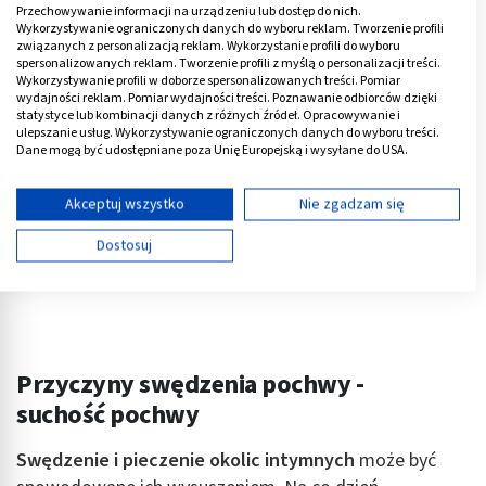
Przechowywanie informacji na urządzeniu lub dostęp do nich.
Reklama
Wykorzystywanie ograniczonych danych do wyboru reklam. Tworzenie profili
związanych z personalizacją reklam. Wykorzystanie profili do wyboru
spersonalizowanych reklam. Tworzenie profili z myślą o personalizacji treści.
Wykorzystywanie profili w doborze spersonalizowanych treści. Pomiar
wydajności reklam. Pomiar wydajności treści. Poznawanie odbiorców dzięki
statystyce lub kombinacji danych z różnych źródeł. Opracowywanie i
ulepszanie usług. Wykorzystywanie ograniczonych danych do wyboru treści.
Dane mogą być udostępniane poza Unię Europejską i wysyłane do USA.
Twoja zgoda i polityka cookie dotyczą wyłącznie tej witryny/aplikacji.
Wyświetl listę partnerów (11 dostawców IAB)
Akceptuj wszystko
Nie zgadzam się
Używamy Twoich danych w następujących celach:
Dostosuj
Cele przetwarzania IAB:
Przechowywanie informacji na urządzeniu lub
dostęp do nich
Wykorzystywanie ograniczonych danych do
wyboru reklam
Przyczyny swędzenia pochwy -
suchość pochwy
Tworzenie profili w celu spersonalizowanych
reklam
Swędzenie i pieczenie okolic intymnych
może być
Wykorzystanie profili do wyboru