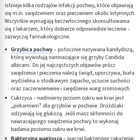
Istnieje kilka rodzajów infekcji pochwy, które objawiają
się m.in. swędzeniem oraz pieczeniem okolic intymnych.
Wszystkie wymagają bezzwłocznego skonsultowania
się z lekarzem, który dobierze odpowiednie leczenie –
zazwyczaj farmakologiczne.
Grzybica pochwy
– potocznie nazywana kandydozą,
którą wywołują namnażające się grzyby Candida
albicans. Do jej najczęstszych objawów prócz
swędzenia i pieczenia należą świąd, uporczywa, biała
wydzielina o słodkawym zapachu, uczucie suchości
oraz zaczerwienienie i swędzenie warg sromowych.
Cukrzyca – nadmierny poziom cukru we krwi jest
„pokarmem” dla grzybów w pochwie. Drożdżaki
odżywiają się glukozą. Jeśli masz skłonności do
nawracającego swędzenia pochwy to wykonaj
badania poziomu cukru we krwi.
Bakteryjna waginoza
– inaczej bakteryjne zakażenie