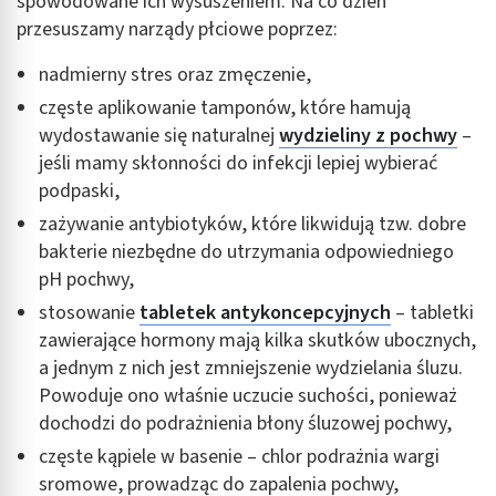
spowodowane ich wysuszeniem. Na co dzień
spersonalizowanych reklam
przesuszamy narządy płciowe poprzez:
Tworzenie profili w celu personalizacji treści
nadmierny stres oraz zmęczenie,
Wykorzystywanie profili w celu doboru
częste aplikowanie tamponów, które hamują
spersonalizowanych treści
wydostawanie się naturalnej
wydzieliny z pochwy
–
jeśli mamy skłonności do infekcji lepiej wybierać
Pomiar efektywności reklam
podpaski,
Pomiar efektywności treści
zażywanie antybiotyków, które likwidują tzw. dobre
bakterie niezbędne do utrzymania odpowiedniego
Rozumienie odbiorców dzięki statystyce lub
pH pochwy,
kombinacji danych z różnych źródeł
stosowanie
tabletek antykoncepcyjnych
– tabletki
Rozwój i ulepszanie usług
zawierające hormony mają kilka skutków ubocznych,
a jednym z nich jest zmniejszenie wydzielania śluzu.
Wykorzystywanie ograniczonych danych do
wyboru treści
Powoduje ono właśnie uczucie suchości, ponieważ
dochodzi do podrażnienia błony śluzowej pochwy,
Funkcje specjalne IAB:
częste kąpiele w basenie – chlor podrażnia wargi
Użycie dokładnych danych geolokalizacyjnych
sromowe, prowadząc do zapalenia pochwy,