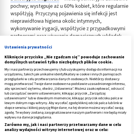
pochwy; występuje aż u 60% kobiet, które regularnie
współżyją. Przyczyną pojawienia się infekcji jest
nieprawidłowa higiena okolic intymnych,
wykonywanie irygacji, współżycie z przypadkowymi
partnerami oraz używanie domacicznych wkładek.
Atrofia, czyli zanikowe
zapalenie pochwy
– dotyczy
Ustawienia prywatności
kobiet w czasie menopauzy, ponieważ w tym okresie
Kliknięcie przycisku „Nie zgadzam się” powoduje zachowanie
w organizmie występuje zbyt mała ilość żeńskiego
domyślnych ustawień tylko niezbędnych plików cookie.
hormonu – estrogenu. Dochodzi do zaniku tkanki
My i nasi partnerzy przechowujemy i/lub uzyskujemy dostęp do informacji na
tłuszczowej na wargach sromowych w konsekwencji
urządzeniu, takich jak unikalne identyfikatory w cookie i innych pamięciach
przeglądarki w celu przetwarzania danych osobowych. Niektórzy dostawcy
doprowadzając do pieczenia oraz swędzenia.
mogą przetwarzać Twoje dane osobowe na podstawie uzasadnionego interesu,
aby sprzeciwić się temu, otwórz „Ustawienia”. Możesz zaakceptować, odrzucić
Rzęsistkowica – czyli choroba
lub zarządzać swoimi ustawieniami, klikając przycisk „Zarządzaj
weneryczna, wywoływana przez pasożyta o
ustawieniami” lub w dowolnym momencie, klikając przycisk odcisku palca w
lewym dolnym rogu witryny. Aby wycofać zgodę kliknij odcisk palca lub link w
nazwie
rzęsistek pochwowy
. Do jej najczęstszych
stopce serwisu i kliknij pozycję Moje dane, na tej stronie możesz wycofać swoją
zgodę. Te wybory zostaną zasygnalizowane naszym partnerom i nie będą miały
objawów prócz swędzenia i pieczenia należy żółto-
wpływu na dane przeglądania.
zielona wydzielina z pochwy oraz nieprzyjemny
ból
Zarówno my, jak i nasi partnerzy przetwarzamy dane w celu
pochwy podczas aktywności seksualnej
.
analizy wydajności witryny internetowej oraz w celu: