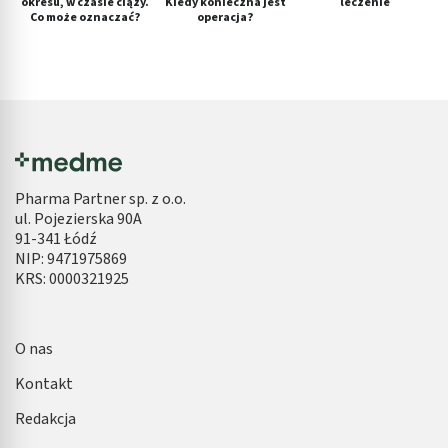
okresu, w czasie ciąży.
Kiedy konieczna jest
leczenie
Co może oznaczać?
operacja?
Pharma Partner sp. z o.o.
ul. Pojezierska 90A
91-341 Łódź
NIP: 9471975869
KRS: 0000321925
O nas
Kontakt
Redakcja