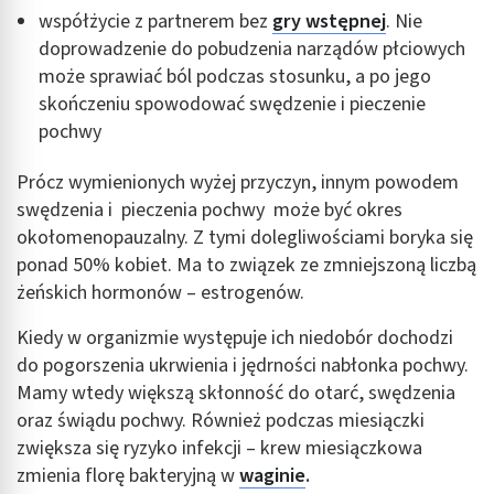
Identyfikowanie urządzeń na podstawie
współżycie z partnerem bez
gry wstępnej
. Nie
aktywnie żądanych informacji
doprowadzenie do pobudzenia narządów płciowych
Cele przetwarzania inne niż IAB:
może sprawiać ból podczas stosunku, a po jego
Niezbędne
skończeniu spowodować swędzenie i pieczenie
pochwy
Wydajność (Performance)
Prócz wymienionych wyżej przyczyn, innym powodem
Reklama / śledzenie
swędzenia i pieczenia pochwy może być okres
okołomenopauzalny. Z tymi dolegliwościami boryka się
ponad 50% kobiet. Ma to związek ze zmniejszoną liczbą
żeńskich hormonów – estrogenów.
Kiedy w organizmie występuje ich niedobór dochodzi
do pogorszenia ukrwienia i jędrności nabłonka pochwy.
Mamy wtedy większą skłonność do otarć, swędzenia
oraz świądu pochwy. Również podczas miesiączki
zwiększa się ryzyko infekcji – krew miesiączkowa
zmienia florę bakteryjną w
waginie
.