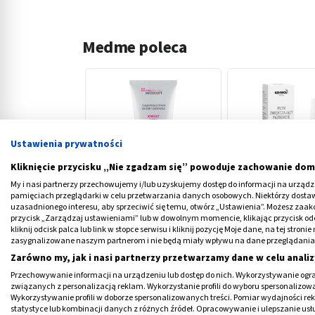
Medme poleca
Ustawienia prywatności
‹
Kliknięcie przycisku „Nie zgadzam się” powoduje zachowanie dom
My i nasi partnerzy przechowujemy i/lub uzyskujemy dostęp do informacji na urządzen
pamięciach przeglądarki w celu przetwarzania danych osobowych. Niektórzy dost
Anida, krem do rąk i
Gehwol Med, płyn
uzasadnionego interesu, aby sprzeciwić się temu, otwórz „Ustawienia”. Możesz zaa
przycisk „Zarządzaj ustawieniami” lub w dowolnym momencie, klikając przycisk od
paznokci, ekstrakt z lnu,
zmiękczający paz
kliknij odcisk palca lub link w stopce serwisu i kliknij pozycję Moje dane, na tej str
100 ml
15 ml
zasygnalizowane naszym partnerom i nie będą miały wpływu na dane przeglądania
6,89 PLN
33,09 PLN
Zarówno my, jak i nasi partnerzy przetwarzamy dane w celu analiz
Przechowywanie informacji na urządzeniu lub dostęp do nich. Wykorzystywanie ogra
związanych z personalizacją reklam. Wykorzystanie profili do wyboru spersonalizowany
Wykorzystywanie profili w doborze spersonalizowanych treści. Pomiar wydajności re
statystyce lub kombinacji danych z różnych źródeł. Opracowywanie i ulepszanie us