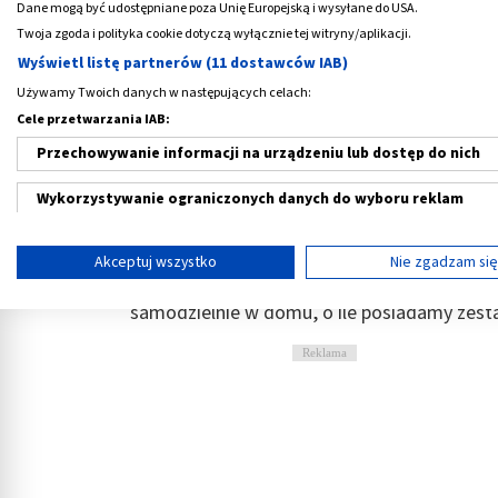
Dane mogą być udostępniane poza Unię Europejską i wysyłane do USA.
Twoja zgoda i polityka cookie dotyczą wyłącznie tej witryny/aplikacji.
Zestaw do hybryd
Wyświetl listę partnerów (11 dostawców IAB)
Używamy Twoich danych w następujących celach:
Zestaw do hybryd
– pod tą nazwą kryją si
Cele przetwarzania IAB:
manicure hybrydowego
. Paznokcie hybryd
Przechowywanie informacji na urządzeniu lub dostęp do nich
zdobienia paznokci przekonuje się coraz wię
Wykorzystywanie ograniczonych danych do wyboru reklam
Jak wyglądają paznokcie po wykonaniu mani
taki sam jak po tradycyjnym manicure z malo
Tworzenie profili w celu spersonalizowanych reklam
hybrydowe są utwardzane światłem UV, dzięki
Akceptuj wszystko
Nie zgadzam si
znacznie dłużej niż tradycyjne. Manicure 
Wykorzystanie profili do wyboru spersonalizowanych reklam
samodzielnie w domu, o ile posiadamy zest
Tworzenie profili w celu personalizacji treści
Reklama
Wykorzystywanie profili w celu doboru spersonalizowanych tre
Pomiar efektywności reklam
Pomiar efektywności treści