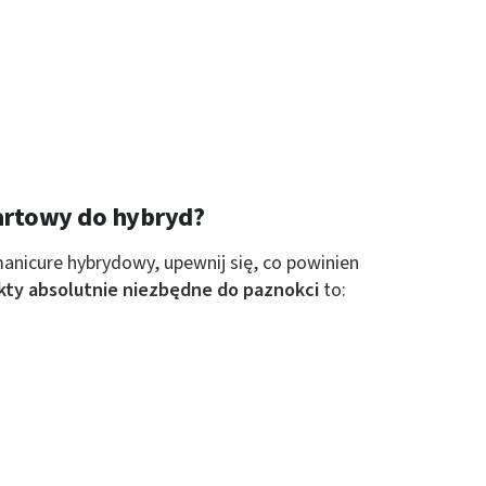
 z różnych źródeł
tartowy do hybryd?
ormacji
nicure hybrydowy, upewnij się, co powinien
kty absolutnie niezbędne do paznokci
to: