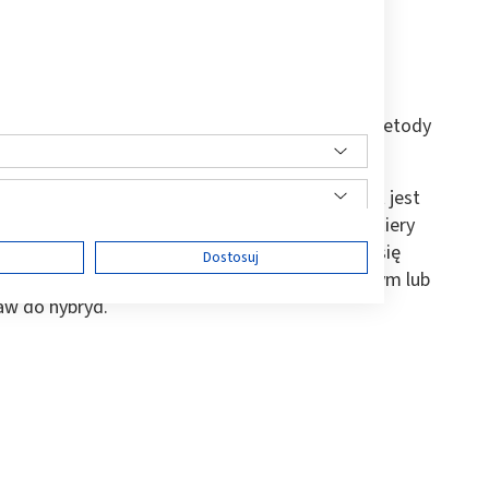
ę wszystkie produkty niezbędne do wykonania
owe cieszą się ogromną popularnością. Do tej metody
cej kobiet.
cure hybrydowego? Na pierwszy rzut oka efekt jest
waniem, ale utrzymuje się znacznie dłużej. Lakiery
 czemu nie odpryskują, nie pękają i błyszczą się
ę
Dostosuj
hybrydowy można wykonać w salonie kosmetycznym lub
aw do hybryd.
ści