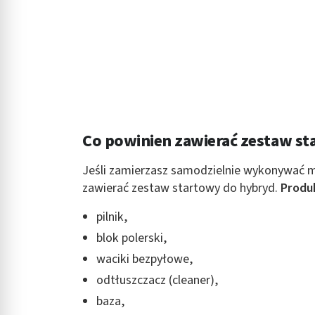
Rozumienie odbiorców dzięki statystyce lub kombinacji danych
Rozwój i ulepszanie usług
Wykorzystywanie ograniczonych danych do wyboru treści
Funkcje specjalne IAB:
Użycie dokładnych danych geolokalizacyjnych
Co powinien zawierać zestaw s
Identyfikowanie urządzeń na podstawie aktywnie żądanych inf
Cele przetwarzania inne niż IAB:
Jeśli zamierzasz samodzielnie wykonywać ma
zawierać zestaw startowy do hybryd.
Produ
Niezbędne
pilnik,
Wydajność (Performance)
blok polerski,
Reklama / śledzenie
waciki bezpyłowe,
odtłuszczacz (cleaner),
baza,