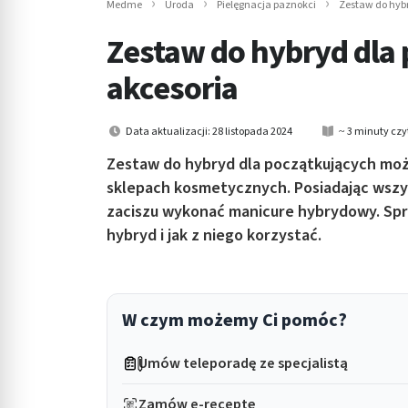
Medme
Uroda
Pielęgnacja paznokci
Zestaw do hybr
in submenu: Wellness
Zestaw do hybryd dla p
akcesoria
Data aktualizacji: 28 listopada 2024
~ 3 minuty czy
Zestaw do hybryd dla początkujących moż
sklepach kosmetycznych. Posiadając ws
zaciszu wykonać manicure hybrydowy. Spr
hybryd i jak z niego korzystać.
W czym możemy Ci pomóc?
Umów teleporadę ze specjalistą
Zamów e-receptę