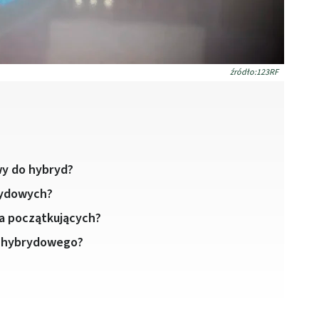
źródło:123RF
wy do hybryd?
rydowych?
la początkujących?
e hybrydowego?