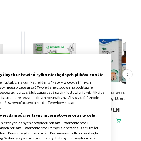
›
yślnych ustawień tylko niezbędnych plików cookie.
iu, takich jak unikalne identyfikatory w cookie i innych
awcy mogą przetwarzać Twoje dane osobowe na podstawie
Bonatium Włosy, skóra i
TO, płyn na wrastające
kceptować, odrzucić lub zarządzać swoimi ustawieniami, klikając
cisku palca w lewym dolnym rogu witryny. Aby wycofać zgodę
nokcie,
paznokcie fix, herbata
paznokcie, 15 ml
onie możesz wycofać swoją zgodę. Te wybory zostaną
ziołowa, 20 szt.
.
8,23 PLN
14,39 PLN
y wydajności witryny internetowej oraz w celu:
niczonych danych do wyboru reklam. Tworzenie profili
ch reklam. Tworzenie profili z myślą o personalizacji treści.
klam. Pomiar wydajności treści. Poznawanie odbiorców dzięki
ług. Wykorzystywanie ograniczonych danych do wyboru treści.