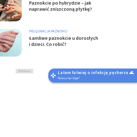
Paznokcie po hybrydzie – jak
naprawić zniszczoną płytkę?
PIELĘGNACJA PAZNOKCI
Łamliwe paznokcie u dorosłych
i dzieci. Co robić?
Reklama
Latem łatwiej o infekcję pęcherza 🌊
Robisz ten błąd?