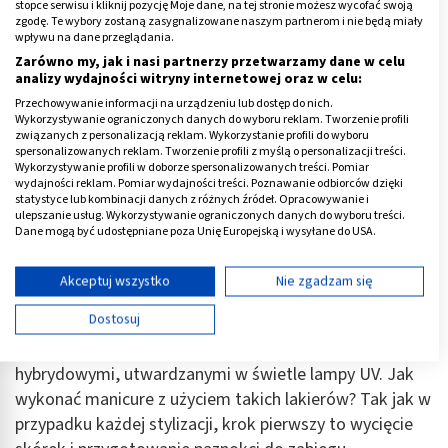
stopce serwisu i kliknij pozycję Moje dane, na tej stronie możesz wycofać swoją
zgodę. Te wybory zostaną zasygnalizowane naszym partnerom i nie będą miały
wpływu na dane przeglądania.
Zarówno my, jak i nasi partnerzy przetwarzamy dane w celu
analizy wydajności witryny internetowej oraz w celu:
Przechowywanie informacji na urządzeniu lub dostęp do nich.
Wykorzystywanie ograniczonych danych do wyboru reklam. Tworzenie profili
związanych z personalizacją reklam. Wykorzystanie profili do wyboru
spersonalizowanych reklam. Tworzenie profili z myślą o personalizacji treści.
Wykorzystywanie profili w doborze spersonalizowanych treści. Pomiar
wydajności reklam. Pomiar wydajności treści. Poznawanie odbiorców dzięki
statystyce lub kombinacji danych z różnych źródeł. Opracowywanie i
ulepszanie usług. Wykorzystywanie ograniczonych danych do wyboru treści.
Dane mogą być udostępniane poza Unię Europejską i wysyłane do USA.
Twoja zgoda i polityka cookie dotyczą wyłącznie tej witryny/aplikacji.
Jak zrobić hybrydy bez lampy?
Wyświetl listę partnerów (11 dostawców IAB)
Akceptuj wszystko
Nie zgadzam się
Używamy Twoich danych w następujących celach:
Dostosuj
Hybryda bez lampy
może być umiejscowiona pomiędzy
Cele przetwarzania IAB:
zwykłymi lakierami do paznokci a lakierami
Przechowywanie informacji na urządzeniu lub
hybrydowymi, utwardzanymi w świetle lampy UV. Jak
dostęp do nich
wykonać manicure z użyciem takich lakierów? Tak jak w
Wykorzystywanie ograniczonych danych do
przypadku każdej stylizacji, krok pierwszy to wycięcie
wyboru reklam