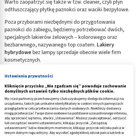
Warto zaopatrzyć się także w tzw. cleaner, czyli płyn
odtłuszczający płytkę paznokci oraz waciki bezpyłowe.
Poza przyborami niezbędnymi do przygotowania
paznokci do zabiegu, będziemy potrzebować dwóch,
specjalnych lakierów żelowych – kolorowego oraz
bezbarwnego, nazywanego top coatem.
Lakiery
hybrydowe
bez lampy sprzedaje obecnie wiele firm
kosmetycznych.
Do wykonania manicure powinniśmy stosować lakier i
Ustawienia prywatności
top od jednego producenta. Na pierwszym zwykle
Kliknięcie przycisku „Nie zgadzam się” powoduje zachowanie
znajdziemy oznaczenie step 1 (krok 1), a drugim – step
domyślnych ustawień tylko niezbędnych plików cookie.
2. Pamiętajmy, że w zestawie do hybryd bez lampy nie
My i nasi partnerzy przechowujemy i/lub uzyskujemy dostęp do informacji na
musi znajdować się blok polerski, baza do lakieru
urządzeniu, takich jak unikalne identyfikatory w cookie i innych pamięciach
przeglądarki w celu przetwarzania danych osobowych. Niektórzy dostawcy
hybrydowego ani lampa UV.
mogą przetwarzać Twoje dane osobowe na podstawie uzasadnionego interesu,
aby sprzeciwić się temu, otwórz „Ustawienia”. Możesz zaakceptować, odrzucić
Reklama
lub zarządzać swoimi ustawieniami, klikając przycisk „Zarządzaj
ustawieniami” lub w dowolnym momencie, klikając przycisk odcisku palca w
lewym dolnym rogu witryny. Aby wycofać zgodę kliknij odcisk palca lub link w