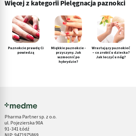
Więcej z kategorii Pielęgnacja paznokci
Paznokcie prawdę Ci
Miękkie paznokcie -
Wrastający paznokieć
powiedzą
przyczyny. Jak
– co zrobić u dziecka?
wzmocnić po
Jak leczyć u nóg?
hybrydzie?
Pharma Partner sp. z o.o.
ul. Pojezierska 90A
91-341 Łódź
NIP: 9471975869