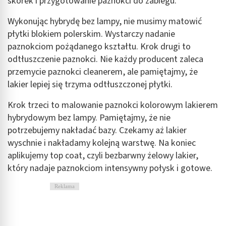
skórek i przygotowanie paznokci do zabiegu.
Tworzenie profili w celu spersonalizowanych
Wykonując hybrydę bez lampy, nie musimy matowić
reklam
płytki blokiem polerskim. Wystarczy nadanie
Wykorzystanie profili do wyboru
paznokciom pożądanego kształtu. Krok drugi to
spersonalizowanych reklam
odtłuszczenie paznokci. Nie każdy producent zaleca
przemycie paznokci cleanerem, ale pamiętajmy, że
Tworzenie profili w celu personalizacji treści
lakier lepiej się trzyma odtłuszczonej płytki.
Wykorzystywanie profili w celu doboru
spersonalizowanych treści
Krok trzeci to malowanie paznokci kolorowym lakierem
hybrydowym bez lampy. Pamiętajmy, że nie
Pomiar efektywności reklam
potrzebujemy nakładać bazy. Czekamy aż lakier
wyschnie i nakładamy kolejną warstwę. Na koniec
Pomiar efektywności treści
aplikujemy top coat, czyli bezbarwny żelowy lakier,
Rozumienie odbiorców dzięki statystyce lub
który nadaje paznokciom intensywny połysk i gotowe.
kombinacji danych z różnych źródeł
Reklama
Rozwój i ulepszanie usług
Wykorzystywanie ograniczonych danych do
wyboru treści