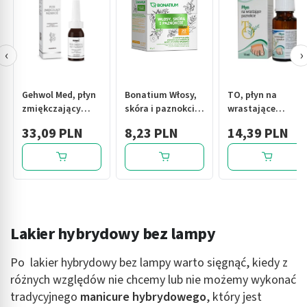
‹
›
Gehwol Med, płyn
Bonatium Włosy,
TO, płyn na
zmiękczający
skóra i paznokcie
wrastające
paznokcie, 15 ml
fix, herbata
paznokcie, 15 ml
33,09 PLN
8,23 PLN
14,39 PLN
ziołowa, 20szt
Lakier hybrydowy bez lampy
Po lakier hybrydowy bez lampy warto sięgnąć, kiedy z
różnych względów nie chcemy lub nie możemy wykonać
tradycyjnego
manicure hybrydowego
, który jest