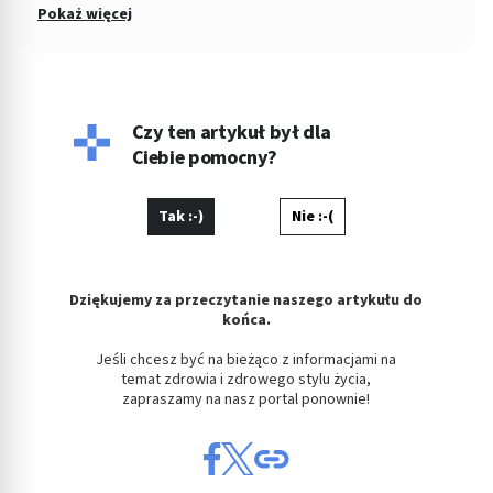
z łódzkim ośrodkiem TVP. Absolwentka Filozofii oraz
Pokaż więcej
Dziennikarstwa i Komunikacji Społecznej na Uniwersytecie
Łódzkim. W wolnych chwilach fotografuje kontrasty ulicy i
eksperymentuje w kuchni.
Czy ten artykuł był dla
Ciebie pomocny?
Tak :-)
Nie :-(
Dziękujemy za przeczytanie naszego artykułu do
końca.
Jeśli chcesz być na bieżąco z informacjami na
temat zdrowia i zdrowego stylu życia,
zapraszamy na nasz portal ponownie!