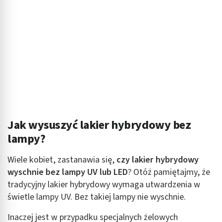
Funkcje specjalne IAB:
Użycie dokładnych danych geolokalizacyjnych
Identyfikowanie urządzeń na podstawie
aktywnie żądanych informacji
Cele przetwarzania inne niż IAB:
Niezbędne
Wydajność (Performance)
Jak wysuszyć lakier hybrydowy bez
Reklama / śledzenie
lampy?
Wiele kobiet, zastanawia się,
czy lakier hybrydowy
wyschnie bez lampy UV lub LED
? Otóż pamiętajmy, że
tradycyjny lakier hybrydowy wymaga utwardzenia w
świetle lampy UV. Bez takiej lampy nie wyschnie.
Inaczej jest w przypadku specjalnych żelowych