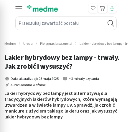
Koszyk
Przeszukaj zawartość portalu
in submenu: Leki na receptę
win submenu: Zdrowie
Medme
Uroda
Pielęgnacja paznokci
Lakier hybrydowy bez lampy - trwał
win submenu: Suplementy
Lakier hybrydowy bez lampy - trwały.
win submenu: Mama i dziecko
Jak zrobić i wysuszyć?
win submenu: Kosmetyki
Data aktualizacji: 05 maja 2025
~ 3 minuty czytania
Autor:
Joanna Woźniak
win submenu: Higiena
Lakier hybrydowy bez lampy jest alternatywą dla
tradycyjnych lakierów hybrydowych, które wymagają
win submenu: Sprzęt medyczny
utwardzenia w świetle lampy UV. Sprawdź, jak zrobić
manicure z użyciem takiego lakieru oraz jak wysuszyć
win submenu: Intymne
lakier hybrydowy bez lampy.
win submenu: Wellness