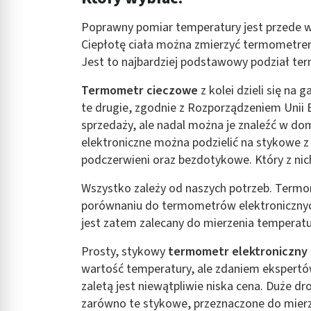
Rozumienie odbiorców dzięki statystyce lub kombinacji danych
Poprawny pomiar temperatury jest przede w
Rozwój i ulepszanie usług
Ciepłotę ciała można zmierzyć termometre
Jest to najbardziej podstawowy podział te
Wykorzystywanie ograniczonych danych do wyboru treści
Termometr cieczowe
z kolei dzieli się na 
Funkcje specjalne IAB:
te drugie, zgodnie z Rozporządzeniem Unii 
Użycie dokładnych danych geolokalizacyjnych
sprzedaży, ale nadal można je znaleźć w 
elektroniczne można podzielić na stykowe 
Identyfikowanie urządzeń na podstawie aktywnie żądanych inf
podczerwieni oraz bezdotykowe. Który z nic
Cele przetwarzania inne niż IAB:
Niezbędne
Wszystko zależy od naszych potrzeb. Termo
porównaniu do termometrów elektronicznyc
Wydajność (Performance)
jest zatem zalecany do mierzenia temperatu
Reklama / śledzenie
Prosty, stykowy
termometr elektroniczny
wartość temperatury, ale zdaniem ekspertów
zaletą jest niewątpliwie niska cena. Duże 
zarówno te stykowe, przeznaczone do mierz