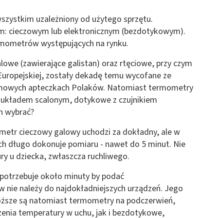
 z różnych źródeł
szystkim uzależniony od użytego sprzętu.
m: cieczowym lub elektronicznym (bezdotykowym).
rmometrów występujących na rynku.
galowe (zawierające galistan) oraz rtęciowe, przy czym
Europejskiej, zostały dekadę temu wycofane ze
domowych apteczkach Polaków. Natomiast termometry
z układem scalonym, dotykowe z czujnikiem
ormacji
h wybrać?
metr cieczowy galowy uchodzi za dokładny, ale w
h długo dokonuje pomiaru - nawet do 5 minut. Nie
ry u dziecka, zwłaszcza ruchliwego.
potrzebuje około minuty by podać
 nie należy do najdokładniejszych urządzeń. Jego
droższe są natomiast termometry na podczerwień,
enia temperatury w uchu, jak i bezdotykowe,