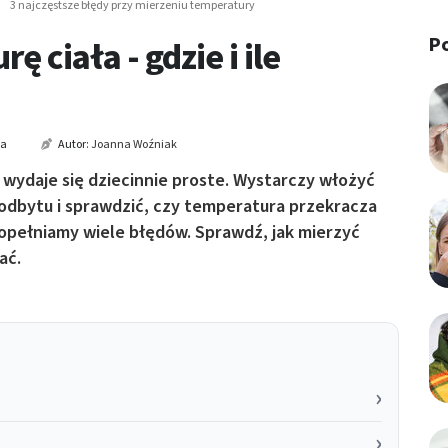
3 najczęstsze błędy przy mierzeniu temperatury
P
 ciała - gdzie i ile
ia
Autor:
Joanna Woźniak
 wydaje się dziecinnie proste. Wystarczy włożyć
odbytu i sprawdzić, czy temperatura przekracza
popełniamy wiele błędów. Sprawdź, jak mierzyć
ać.