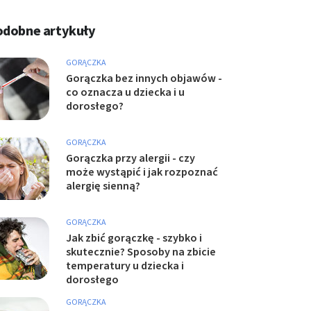
odobne artykuły
GORĄCZKA
Gorączka bez innych objawów -
co oznacza u dziecka i u
dorosłego?
GORĄCZKA
Gorączka przy alergii - czy
może wystąpić i jak rozpoznać
alergię sienną?
GORĄCZKA
Jak zbić gorączkę - szybko i
skutecznie? Sposoby na zbicie
temperatury u dziecka i
dorosłego
GORĄCZKA