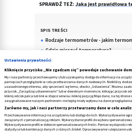
SPRAWDŹ TEŻ:
Jaka jest prawidłowa t
SPIS TREŚCI
Rodzaje termometrów - jakim termo
Gdzie mierzyć temperaturę?
Mierzenie temperatury ciała - od ilu 
Ustawienia prywatności
Błędy przy mierzeniu temperatury - 
Kliknięcie przycisku „Nie zgadzam się” powoduje zachowanie dom
termometrem elektronicznym i bez
My i nasi partnerzy przechowujemy i/lub uzyskujemy dostęp do informacji na urządzen
pamięciach przeglądarki w celu przetwarzania danych osobowych. Niektórzy dost
uzasadnionego interesu, aby sprzeciwić się temu, otwórz „Ustawienia”. Możesz zaa
przycisk „Zarządzaj ustawieniami” lub w dowolnym momencie, klikając przycisk od
kliknij odcisk palca lub link w stopce serwisu i kliknij pozycję Moje dane, na tej str
zasygnalizowane naszym partnerom i nie będą miały wpływu na dane przeglądania
Zarówno my, jak i nasi partnerzy przetwarzamy dane w celu analiz
Przechowywanie informacji na urządzeniu lub dostęp do nich. Wykorzystywanie ogra
związanych z personalizacją reklam. Wykorzystanie profili do wyboru spersonalizowany
Wykorzystywanie profili w doborze spersonalizowanych treści. Pomiar wydajności re
Medme poleca
statystyce lub kombinacji danych z różnych źródeł. Opracowywanie i ulepszanie us