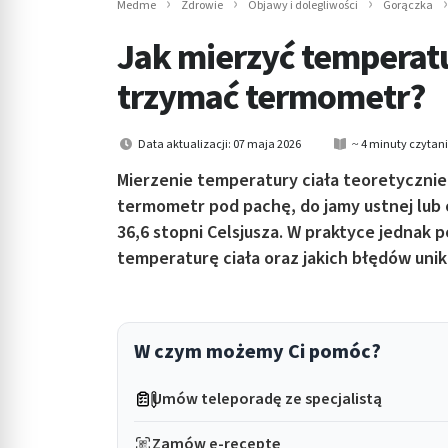
Medme
Zdrowie
Objawy i dolegliwości
Gorączka
in submenu: Wellness
Jak mierzyć temperaturę
trzymać termometr?
Data aktualizacji: 07 maja 2026
~ 4 minuty czytan
Mierzenie temperatury ciała teoretycznie
termometr pod pachę, do jamy ustnej lub 
36,6 stopni Celsjusza. W praktyce jednak 
temperaturę ciała oraz jakich błędów unik
W czym możemy Ci pomóc?
Umów teleporadę ze specjalistą
Zamów e-receptę