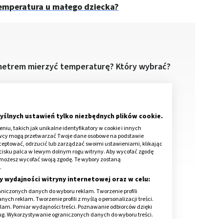
emperatura u małego dziecka?
metrem mierzyć temperaturę? Który wybrać?
stopni jest gorączka?
jak prawidłowo mierzyć temperaturę
yślnych ustawień tylko niezbędnych plików cookie.
dotykowym?
iu, takich jak unikalne identyfikatory w cookie i innych
awcy mogą przetwarzać Twoje dane osobowe na podstawie
kceptować, odrzucić lub zarządzać swoimi ustawieniami, klikając
cisku palca w lewym dolnym rogu witryny. Aby wycofać zgodę
onie możesz wycofać swoją zgodę. Te wybory zostaną
.
y wydajności witryny internetowej oraz w celu:
niczonych danych do wyboru reklam. Tworzenie profili
ch reklam. Tworzenie profili z myślą o personalizacji treści.
klam. Pomiar wydajności treści. Poznawanie odbiorców dzięki
ług. Wykorzystywanie ograniczonych danych do wyboru treści.