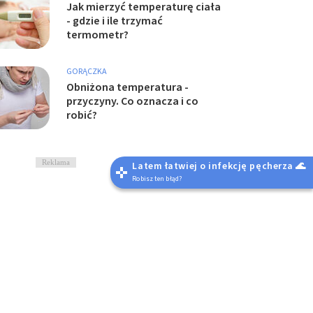
Jak mierzyć temperaturę ciała
- gdzie i ile trzymać
termometr?
GORĄCZKA
Obniżona temperatura -
przyczyny. Co oznacza i co
robić?
Reklama
Latem łatwiej o infekcję pęcherza 🌊
Robisz ten błąd?