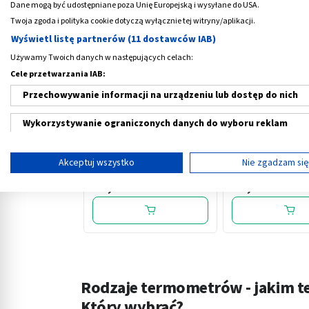
Dane mogą być udostępniane poza Unię Europejską i wysyłane do USA.
Twoja zgoda i polityka cookie dotyczą wyłącznie tej witryny/aplikacji.
Wyświetl listę partnerów (11 dostawców IAB)
Używamy Twoich danych w następujących celach:
Cele przetwarzania IAB:
Przechowywanie informacji na urządzeniu lub dostęp do nich
‹
Wykorzystywanie ograniczonych danych do wyboru reklam
Fervex ból i gorączka
Fervex Ból i Gorąc
Tworzenie profili w celu spersonalizowanych reklam
Forte, 1 g, tabletki
mg, tabl.musuj., 
Akceptuj wszystko
Nie zgadzam si
musujące, 8 szt
Wykorzystanie profili do wyboru spersonalizowanych reklam
12,69 PLN
13,49 PLN
Tworzenie profili w celu personalizacji treści
Wykorzystywanie profili w celu doboru spersonalizowanych tre
Pomiar efektywności reklam
Rodzaje termometrów - jakim 
Pomiar efektywności treści
Który wybrać?