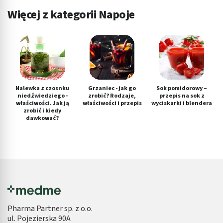
Więcej z kategorii Napoje
Nalewka z czosnku
Grzaniec - jak go
Sok pomidorowy –
niedźwiedziego -
zrobić? Rodzaje,
przepis na sok z
właściwości. Jak ją
właściwości i przepis
wyciskarki i blendera
zrobić i kiedy
dawkować?
Pharma Partner sp. z o.o.
ul. Pojezierska 90A