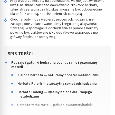
Przy wyborze herbaty na odchudzanie, ważne jest zwrócenie
uwagi na skład i zalecane dawkowanie. Niektóre herbaty,
takie jak czerwona czy hibiskus, mogą nie być odpowiednie
dla osób z anemią, nadciśnieniem lub cukrzycą.
Choć herbaty mogą wspierać proces odchudzania, nie
zastąpią one zbilansowanej diety i regularnej aktywności
fizycznej. Wspomaganie odchudzania za pomocą herbaty
powinno być traktowane jako dodatkowe wsparcie, a nie
główny środek do utraty wagi.
SPIS TREŚCI
Rodzaje i gatunki herbat na odchudzanie i przemianę
materii
Zielona herbata — naturalny booster metabolizmu
Herbata Pu-erh — starożytny sekret odchudzania
Herbata Oolong — idealny balans dla Twojego
metabolizmu
Herbata Yerba Mate — południowoamerykański
energetyk