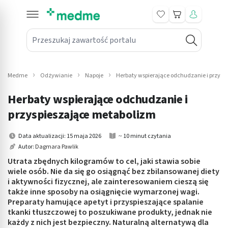
Koszyk
Przeszukaj zawartość portalu
in submenu: Leki na receptę
win submenu: Zdrowie
Medme
Odżywianie
Napoje
Herbaty wspierające odchudzanie i przysp
win submenu: Suplementy
Herbaty wspierające odchudzanie i
win submenu: Mama i dziecko
przyspieszające metabolizm
win submenu: Kosmetyki
Data aktualizacji: 15 maja 2026
~ 10 minut czytania
Autor:
Dagmara Pawlik
win submenu: Higiena
Utrata zbędnych kilogramów to cel, jaki stawia sobie
wiele osób. Nie da się go osiągnąć bez zbilansowanej diety
win submenu: Sprzęt medyczny
i aktywności fizycznej, ale zainteresowaniem cieszą się
także inne sposoby na osiągnięcie wymarzonej wagi.
win submenu: Intymne
Preparaty hamujące apetyt i przyspieszające spalanie
tkanki tłuszczowej to poszukiwane produkty, jednak nie
każdy z nich jest bezpieczny. Naturalną alternatywą dla
win submenu: Wellness