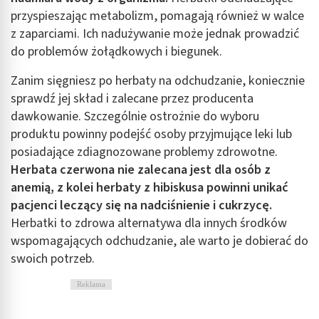
wyboru reklam
przyspieszając metabolizm, pomagają również w walce
z zaparciami. Ich nadużywanie może jednak prowadzić
Tworzenie profili w celu spersonalizowanych
reklam
do problemów żołądkowych i biegunek.
Wykorzystanie profili do wyboru
Zanim sięgniesz po herbaty na odchudzanie, koniecznie
spersonalizowanych reklam
sprawdź jej skład i zalecane przez producenta
dawkowanie. Szczególnie ostrożnie do wyboru
Tworzenie profili w celu personalizacji treści
produktu powinny podejść osoby przyjmujące leki lub
Wykorzystywanie profili w celu doboru
posiadające zdiagnozowane problemy zdrowotne.
spersonalizowanych treści
Herbata czerwona nie zalecana jest dla osób z
Pomiar efektywności reklam
anemią, z kolei herbaty z hibiskusa powinni unikać
pacjenci leczący się na nadciśnienie i cukrzycę.
Pomiar efektywności treści
Herbatki to zdrowa alternatywa dla innych środków
wspomagających odchudzanie, ale warto je dobierać do
Rozumienie odbiorców dzięki statystyce lub
kombinacji danych z różnych źródeł
swoich potrzeb.
Rozwój i ulepszanie usług
Reklama
Wykorzystywanie ograniczonych danych do