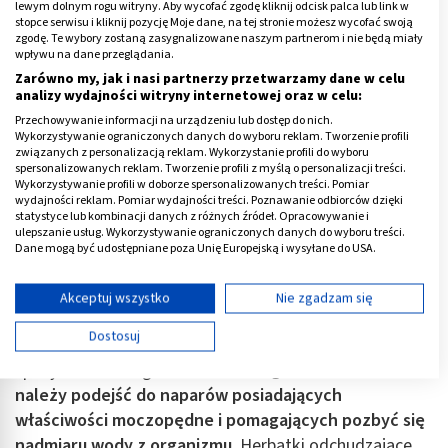
uważać?
lewym dolnym rogu witryny. Aby wycofać zgodę kliknij odcisk palca lub link w
stopce serwisu i kliknij pozycję Moje dane, na tej stronie możesz wycofać swoją
zgodę. Te wybory zostaną zasygnalizowane naszym partnerom i nie będą miały
Szukasz sposobu na bardziej efektywne odchudzanie?
wpływu na dane przeglądania.
Herbaty z pewnością są produktem, który warto
Zarówno my, jak i nasi partnerzy przetwarzamy dane w celu
analizy wydajności witryny internetowej oraz w celu:
uwzględnić w swojej diecie. Popularnością cieszą
Przechowywanie informacji na urządzeniu lub dostęp do nich.
mieszanki ziół, ale różne typy herbat zielonych czy
Wykorzystywanie ograniczonych danych do wyboru reklam. Tworzenie profili
czerwonych również mają korzystny wpływ na
związanych z personalizacją reklam. Wykorzystanie profili do wyboru
spersonalizowanych reklam. Tworzenie profili z myślą o personalizacji treści.
metabolizm, a są bezpieczniejsze niż niektóre zioła
Wykorzystywanie profili w doborze spersonalizowanych treści. Pomiar
wydajności reklam. Pomiar wydajności treści. Poznawanie odbiorców dzięki
wchodzące w reakcje np. z przyjmowanymi lekami jak
statystyce lub kombinacji danych z różnych źródeł. Opracowywanie i
dziurawiec.
ulepszanie usług. Wykorzystywanie ograniczonych danych do wyboru treści.
Dane mogą być udostępniane poza Unię Europejską i wysyłane do USA.
Wybierając konkretny produkt, klienci kierują się
Twoja zgoda i polityka cookie dotyczą wyłącznie tej witryny/aplikacji.
właściwościami, ale także smakiem, dzięki czemu picie
Wyświetl listę partnerów (11 dostawców IAB)
Akceptuj wszystko
Nie zgadzam się
herbaty staje się przyjemnością. Nie można jednak
Używamy Twoich danych w następujących celach:
Dostosuj
zapomnieć, że nie każda może być bezpiecznie
Cele przetwarzania IAB:
spożywana bez ograniczeń!
Szczególnie ostrożnie
Przechowywanie informacji na urządzeniu lub
należy podejść do naparów posiadających
dostęp do nich
właściwości moczopędne i pomagających pozbyć się
Wykorzystywanie ograniczonych danych do
nadmiaru wody z organizmu.
Herbatki odchudzające