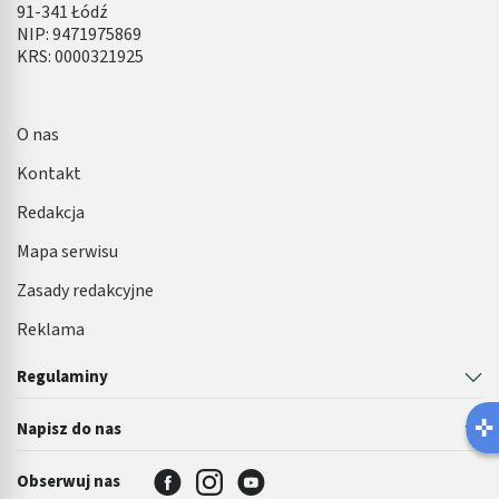
91-341 Łódź
NIP: 9471975869
KRS: 0000321925
O nas
Kontakt
Redakcja
Mapa serwisu
Zasady redakcyjne
Reklama
Regulaminy
Latem łatwiej o infekcję pęcherza 🌊
Napisz do nas
Robisz ten błąd?
Obserwuj nas