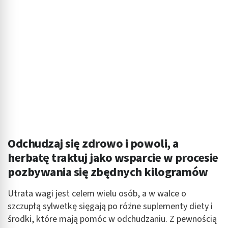
wyboru treści
Funkcje specjalne IAB:
Użycie dokładnych danych geolokalizacyjnych
Identyfikowanie urządzeń na podstawie
aktywnie żądanych informacji
Cele przetwarzania inne niż IAB:
Niezbędne
Wydajność (Performance)
Odchudzaj się zdrowo i powoli, a
Reklama / śledzenie
herbatę traktuj jako wsparcie w procesie
pozbywania się zbędnych kilogramów
Utrata wagi jest celem wielu osób, a w walce o
szczupłą sylwetkę sięgają po różne suplementy diety i
środki, które mają pomóc w odchudzaniu. Z pewnością