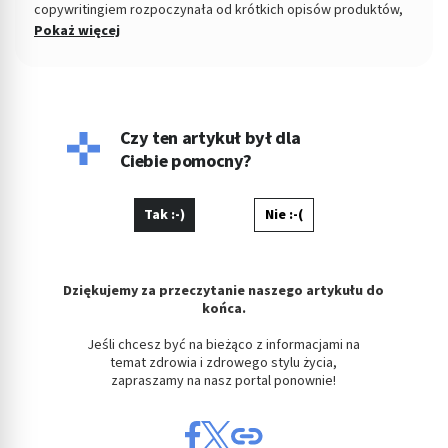
copywritingiem rozpoczynała od krótkich opisów produktów,
dziś najchętniej tworzy dłuższe artykuły blogowe, nie tylko z
Pokaż więcej
branży medycznej - interesuje ją również wnętrzarstwo i teksty
poświęcone kulturze. Prywatnie miłośniczka literatury non-
fiction, dobrych kryminałów i rękodzieła. W ramach
współpracy z Pharma Partner tworzy artykuły blogowe, opisy
SEO produktów i marek.
Czy ten artykuł był dla
Ciebie pomocny?
Tak :-)
Nie :-(
Dziękujemy za przeczytanie naszego artykułu do
końca.
Jeśli chcesz być na bieżąco z informacjami na
temat zdrowia i zdrowego stylu życia,
zapraszamy na nasz portal ponownie!