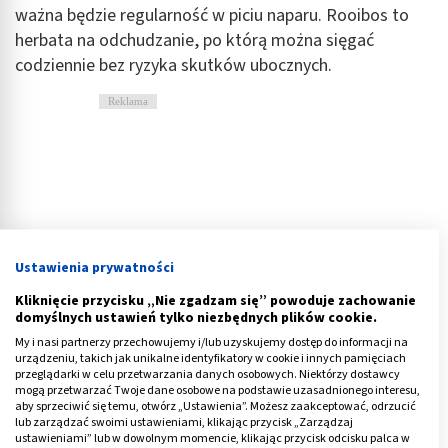
ważna będzie regularność w piciu naparu. Rooibos to
herbata na odchudzanie, po którą można sięgać
codziennie bez ryzyka skutków ubocznych.
Reklama
Ustawienia prywatności
Kliknięcie przycisku „Nie zgadzam się” powoduje zachowanie
domyślnych ustawień tylko niezbędnych plików cookie.
My i nasi partnerzy przechowujemy i/lub uzyskujemy dostęp do informacji na
urządzeniu, takich jak unikalne identyfikatory w cookie i innych pamięciach
przeglądarki w celu przetwarzania danych osobowych. Niektórzy dostawcy
mogą przetwarzać Twoje dane osobowe na podstawie uzasadnionego interesu,
aby sprzeciwić się temu, otwórz „Ustawienia”. Możesz zaakceptować, odrzucić
lub zarządzać swoimi ustawieniami, klikając przycisk „Zarządzaj
Herbata na odchudzanie — na co należy
ustawieniami” lub w dowolnym momencie, klikając przycisk odcisku palca w