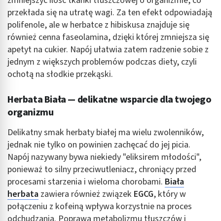
zmniejszyć ilość tkanki tłuszczowej o organizmie, co
przekłada się na utratę wagi. Za ten efekt odpowiadają
polifenole, ale w herbatce z hibiskusa znajduje się
również cenna faseolamina, dzięki której zmniejsza się
apetyt na cukier. Napój ułatwia zatem radzenie sobie z
jednym z większych problemów podczas diety, czyli
ochotą na słodkie przekąski.
Herbata Biała — delikatne wsparcie dla twojego
organizmu
Delikatny smak herbaty białej ma wielu zwolenników,
jednak nie tylko on powinien zachęcać do jej picia.
Napój nazywany bywa niekiedy "eliksirem młodości",
ponieważ to silny przeciwutleniacz, chroniący przed
procesami starzenia i wieloma chorobami.
Biała
herbata
zawiera również związek
EGCG
, który w
połączeniu z kofeiną wpływa korzystnie na proces
odchudzania. Poprawa metabolizmu tłuszczów i