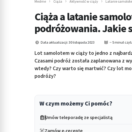
Medme
Ciąża
Aktywność w ciąży
Latanie samolotem
in submenu: Wellness
Ciąża a latanie samol
podróżowania. Jakie 
Data aktualizacji: 30 listopada 2023
~ 5 minut czyt
Lot samolotem w ciąży to jedno z najbard
Czasami podróż została zaplanowana z wy
wtedy? Czy warto się martwić? Czy lot mo
podróży?
W czym możemy Ci pomóc?
Umów teleporadę ze specjalistą
Zamów e-receptę