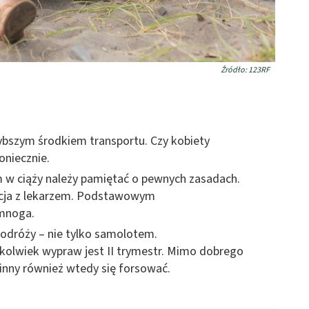
Źródło: 123RF
ybszym środkiem transportu. Czy kobiety
oniecznie.
w ciąży należy pamiętać o pewnych zasadach.
acja z lekarzem. Podstawowym
 mnoga.
podróży – nie tylko samolotem.
hkolwiek wypraw jest II trymestr. Mimo dobrego
inny również wtedy się forsować.