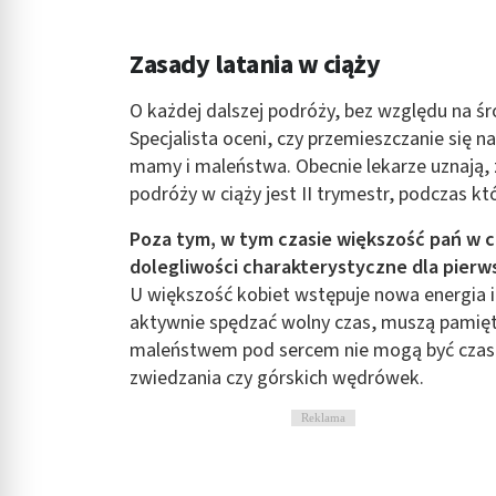
Rozumienie odbiorców dzięki statystyce lub kombinacji danych
Zasady latania w ciąży
Rozwój i ulepszanie usług
O każdej dalszej podróży, bez względu na ś
Wykorzystywanie ograniczonych danych do wyboru treści
Specjalista oceni, czy przemieszczanie się na
Funkcje specjalne IAB:
mamy i maleństwa. Obecnie lekarze uznają,
Użycie dokładnych danych geolokalizacyjnych
podróży w ciąży jest II trymestr, podczas k
Identyfikowanie urządzeń na podstawie aktywnie żądanych inf
Poza tym, w tym czasie większość pań w ci
dolegliwości charakterystyczne dla pierw
Cele przetwarzania inne niż IAB:
U większość kobiet wstępuje nowa energia i c
Niezbędne
aktywnie spędzać wolny czas, muszą pamięta
Wydajność (Performance)
maleństwem pod sercem nie mogą być czas
zwiedzania czy górskich wędrówek.
Reklama / śledzenie
Reklama