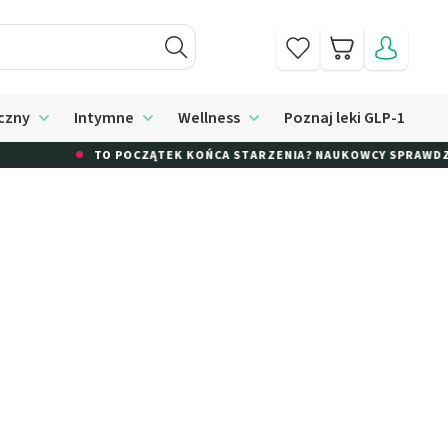
Koszyk
czny
Intymne
Wellness
Poznaj leki GLP-1
Higiena
Rozwiń submenu: Sprzęt medyczny
Rozwiń submenu: Intymne
Rozwiń submenu: Wellness
TO POCZĄTEK KOŃCA STARZENIA? NAUKOWCY SPRAWDZAJĄ! 