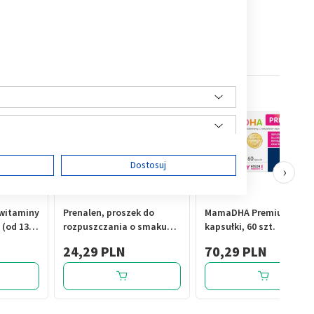
ę
Dostosuj
›
 witaminy
Prenalen, proszek do
MamaDHA Premium+,
 (od 13.
rozpuszczania o smaku
kapsułki, 60 szt.
ści
iących
malinowym, 5 g, 14
24,29 PLN
70,29 PLN
90 szt.
saszetek