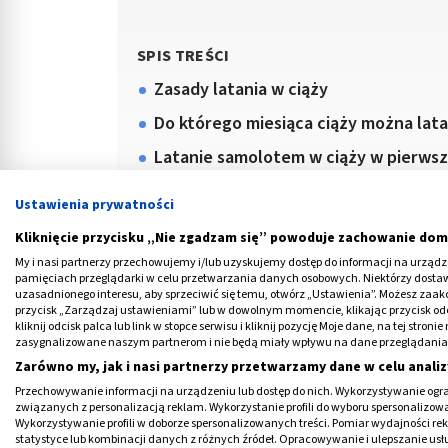
SPIS TREŚCI
Zasady latania w ciąży
Do którego miesiąca ciąży można lat
Latanie samolotem w ciąży w pierws
Ciąża a lot samolotem - co ze sobą z
Ustawienia prywatności
Kiedy zrezygnować z podróży samolo
Kliknięcie przycisku „Nie zgadzam się” powoduje zachowanie dom
My i nasi partnerzy przechowujemy i/lub uzyskujemy dostęp do informacji na urządzen
pamięciach przeglądarki w celu przetwarzania danych osobowych. Niektórzy dost
uzasadnionego interesu, aby sprzeciwić się temu, otwórz „Ustawienia”. Możesz zaa
przycisk „Zarządzaj ustawieniami” lub w dowolnym momencie, klikając przycisk od
kliknij odcisk palca lub link w stopce serwisu i kliknij pozycję Moje dane, na tej str
W dobie tanich biletów lotniczych, popularn
zasygnalizowane naszym partnerom i nie będą miały wpływu na dane przeglądania
Zarówno my, jak i nasi partnerzy przetwarzamy dane w celu analiz
się równie powszechnym środkiem transport
Przechowywanie informacji na urządzeniu lub dostęp do nich. Wykorzystywanie ogra
przyznają, że w przypadku zdrowej, niezagro
związanych z personalizacją reklam. Wykorzystanie profili do wyboru spersonalizowany
samolotem, ale warto pamiętać o kilku zas
Wykorzystywanie profili w doborze spersonalizowanych treści. Pomiar wydajności re
statystyce lub kombinacji danych z różnych źródeł. Opracowywanie i ulepszanie us
przestworzach.