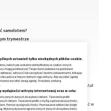
ać samolotem?
zym trymestrze
abrać?
tem w ciąży?
yślnych ustawień tylko niezbędnych plików cookie.
iu, takich jak unikalne identyfikatory w cookie i innych
awcy mogą przetwarzać Twoje dane osobowe na podstawie
kceptować, odrzucić lub zarządzać swoimi ustawieniami, klikając
cisku palca w lewym dolnym rogu witryny. Aby wycofać zgodę
onie możesz wycofać swoją zgodę. Te wybory zostaną
ości podróży czy zarabianiu zagranicą, samolot stał
.
y wydajności witryny internetowej oraz w celu:
u, co samochód, autokar czy pociąg. Lekarze
niczonych danych do wyboru reklam. Tworzenie profili
żonej ciąży, nie ma przeciwwskazań do latania
ch reklam. Tworzenie profili z myślą o personalizacji treści.
adach, które pomogą bezpiecznie przebyć podróż w
klam. Pomiar wydajności treści. Poznawanie odbiorców dzięki
ług. Wykorzystywanie ograniczonych danych do wyboru treści.