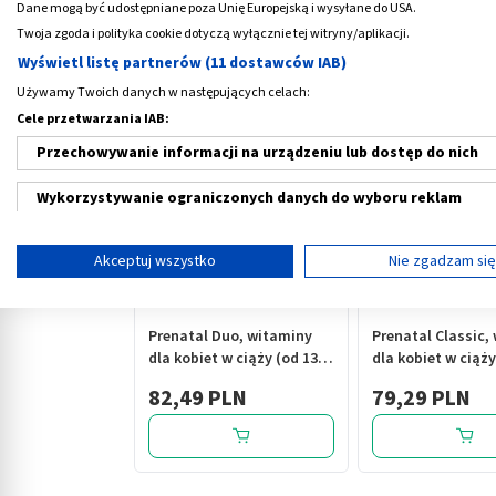
Dane mogą być udostępniane poza Unię Europejską i wysyłane do USA.
Twoja zgoda i polityka cookie dotyczą wyłącznie tej witryny/aplikacji.
Wyświetl listę partnerów (11 dostawców IAB)
Medme poleca
Używamy Twoich danych w następujących celach:
Cele przetwarzania IAB:
Przechowywanie informacji na urządzeniu lub dostęp do nich
Wykorzystywanie ograniczonych danych do wyboru reklam
Tworzenie profili w celu spersonalizowanych reklam
Akceptuj wszystko
Nie zgadzam si
‹
Wykorzystanie profili do wyboru spersonalizowanych reklam
Tworzenie profili w celu personalizacji treści
Prenatal Duo, witaminy
Prenatal Classic,
dla kobiet w ciąży (od 13.
dla kobiet w ciąży
Wykorzystywanie profili w celu doboru spersonalizowanych tre
tygodnia) i karmiących
tygodnia) i karm
82,49 PLN
79,29 PLN
piersią, kapsułki, 60 szt.+
piersią, kapsułki, 
Pomiar efektywności reklam
30 szt. (DHA, laktoferyna,
cholina)
Pomiar efektywności treści