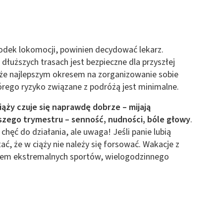
 z różnych źródeł
rodek lokomocji, powinien decydować lekarz.
 dłuższych trasach jest bezpieczne dla przyszłej
 że najlepszym okresem na zorganizowanie sobie
tórego ryzyko związane z podróżą jest minimalne.
ormacji
ąży czuje się naprawdę dobrze – mijają
szego trymestru – senność, nudności, bóle głowy
.
hęć do działania, ale uwaga! Jeśli panie lubią
ć, że w ciąży nie należy się forsować. Wakacje z
em ekstremalnych sportów, wielogodzinnego