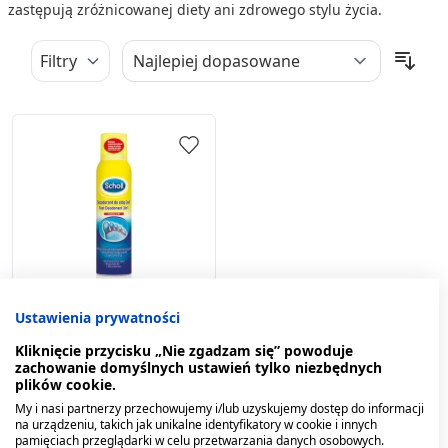
zastępują zróżnicowanej diety ani zdrowego stylu życia.
Filtry
Ustawienia prywatności
Scholl, dezodorant do
stóp 3w1, 150 ml
Kliknięcie przycisku „Nie zgadzam się” powoduje
zachowanie domyślnych ustawień tylko niezbędnych
22,29 zł
plików cookie.
My i nasi partnerzy przechowujemy i/lub uzyskujemy dostęp do informacji
na urządzeniu, takich jak unikalne identyfikatory w cookie i innych
pamięciach przeglądarki w celu przetwarzania danych osobowych.