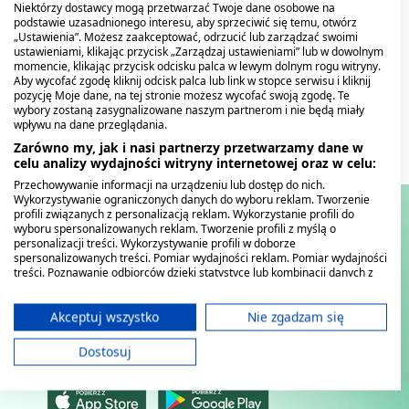
Niektórzy dostawcy mogą przetwarzać Twoje dane osobowe na
podstawie uzasadnionego interesu, aby sprzeciwić się temu, otwórz
„Ustawienia”. Możesz zaakceptować, odrzucić lub zarządzać swoimi
ustawieniami, klikając przycisk „Zarządzaj ustawieniami” lub w dowolnym
momencie, klikając przycisk odcisku palca w lewym dolnym rogu witryny.
Aby wycofać zgodę kliknij odcisk palca lub link w stopce serwisu i kliknij
1
Przedmiot
Pokaż
pozycję Moje dane, na tej stronie możesz wycofać swoją zgodę. Te
wybory zostaną zasygnalizowane naszym partnerom i nie będą miały
wpływu na dane przeglądania.
Zarówno my, jak i nasi partnerzy przetwarzamy dane w
celu analizy wydajności witryny internetowej oraz w celu:
Przechowywanie informacji na urządzeniu lub dostęp do nich.
Wykorzystywanie ograniczonych danych do wyboru reklam. Tworzenie
profili związanych z personalizacją reklam. Wykorzystanie profili do
wyboru spersonalizowanych reklam. Tworzenie profili z myślą o
personalizacji treści. Wykorzystywanie profili w doborze
spersonalizowanych treści. Pomiar wydajności reklam. Pomiar wydajności
treści. Poznawanie odbiorców dzięki statystyce lub kombinacji danych z
różnych źródeł. Opracowywanie i ulepszanie usług. Wykorzystywanie
ograniczonych danych do wyboru treści.
Dane mogą być udostępniane poza Unię Europejską i wysyłane do USA.
Akceptuj wszystko
Nie zgadzam się
Twoja zgoda i polityka cookie dotyczą wyłącznie tej witryny/aplikacji.
Dostosuj
Wyświetl listę partnerów (11 dostawców IAB)
Używamy Twoich danych w następujących celach:
Cele przetwarzania IAB: