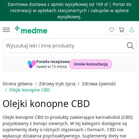
Darmowa dostawa z apteki wysyłkowej od 169 zł |
Portal do
rezerwacji w aptekach stacjonarnych i zakupów w aptece
wysyłkowej.
Skip to Content
Koszyk
Wyszukaj leki i inne produkty
Porada receptowa
Umów konsultację
nawet w 15 minut
Strona główna
/
Zdrowy tryb życia
/
Zdrowa żywność
/
Olejki konopne CBD
Olejki konopne CBD
Olejki konopne CBD to produkty zawierające kannabidiol (CBD)
pozyskiwany z konopi siewnych. W tej kategorii dostępne są
suplementy diety o różnych stężeniach i formach. CBD nie
wykazuje działania psychoaktywnego. Suplementy diety nie