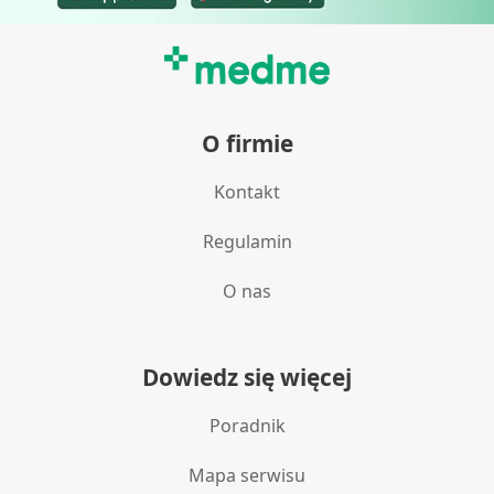
Przechowywanie informacji na urządzeniu
lub dostęp do nich
Wykorzystywanie ograniczonych danych do
wyboru reklam
O firmie
Tworzenie profili w celu
spersonalizowanych reklam
Kontakt
Wykorzystanie profili do wyboru
Regulamin
spersonalizowanych reklam
Tworzenie profili w celu personalizacji treści
O nas
Wykorzystywanie profili w celu doboru
spersonalizowanych treści
Dowiedz się więcej
Pomiar efektywności reklam
Poradnik
Pomiar efektywności treści
Mapa serwisu
Rozumienie odbiorców dzięki statystyce lub