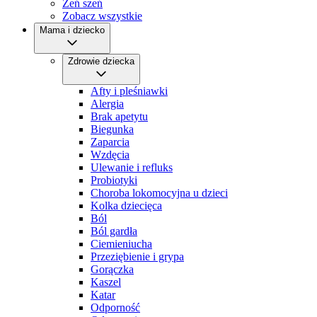
Żeń szeń
Zobacz wszystkie
Mama i dziecko
Zdrowie dziecka
Afty i pleśniawki
Alergia
Brak apetytu
Biegunka
Zaparcia
Wzdęcia
Ulewanie i refluks
Probiotyki
Choroba lokomocyjna u dzieci
Kolka dziecięca
Ból
Ból gardła
Ciemieniucha
Przeziębienie i grypa
Gorączka
Kaszel
Katar
Odporność