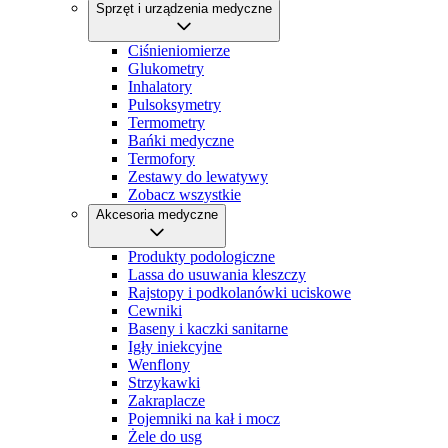
Sprzęt i urządzenia medyczne
Ciśnieniomierze
Glukometry
Inhalatory
Pulsoksymetry
Termometry
Bańki medyczne
Termofory
Zestawy do lewatywy
Zobacz wszystkie
Akcesoria medyczne
Produkty podologiczne
Lassa do usuwania kleszczy
Rajstopy i podkolanówki uciskowe
Cewniki
Baseny i kaczki sanitarne
Igły iniekcyjne
Wenflony
Strzykawki
Zakraplacze
Pojemniki na kał i mocz
Żele do usg