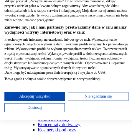
klikając przycisk „Zarządzaj ustawieniami” lub w dowolnym momencie, klikając
Bielizna dla mam i ciężarnych
przycisk odcisku palca w lewym dolnym rogu witryny. Aby wycofać zgodę kliknij
odcisk palca lub link w stopce serwisu i kliknij pozycję Moje dane, na tej stronie możesz
Majtki poporodowe
wycofać swoją zgodę. Te wybory zostaną zasygnalizowane naszym partnerom i nie będą
Pasy ciążowe i poporodowe
miały wpływu na dane przeglądania.
Rajstopy uciskowe
Zarówno my, jak i nasi partnerzy przetwarzamy dane w celu analizy
Wkłady poporodowe
wydajności witryny internetowej oraz w celu:
Zobacz wszystkie
Przechowywanie informacji na urządzeniu lub dostęp do nich. Wykorzystywanie
Zioła i suplementy na płodność
ograniczonych danych do wyboru reklam. Tworzenie profili związanych z personalizacją
Pierwsza wyprawka
reklam. Wykorzystanie profili do wyboru spersonalizowanych reklam. Tworzenie profili
Zobacz wszystkie
z myślą o personalizacji treści. Wykorzystywanie profili w doborze spersonalizowanych
Kosmetyki
treści. Pomiar wydajności reklam. Pomiar wydajności treści. Poznawanie odbiorców
dzięki statystyce lub kombinacji danych z różnych źródeł. Opracowywanie i ulepszanie
usług. Wykorzystywanie ograniczonych danych do wyboru treści.
Kosmetyki do twarzy
Dane mogą być udostępniane poza Unię Europejską i wysyłane do USA.
Twoja zgoda i polityka cookie dotyczą wyłącznie tej witryny/aplikacji.
Wody termalne
Wyświetl listę partnerów (11 dostawców IAB)
Preparaty punktowe na wypryski
Plastry oczyszczające skórę
Używamy Twoich danych w następujących celach:
Akceptuj wszystko
Nie zgadzam się
Olejki do twarzy
Cele przetwarzania IAB:
Mgiełki do twarzy
Dostosuj
Maseczki do twarzy
Przechowywanie informacji na urządzeniu lub
Peelingi do twarzy
dostęp do nich
Serum do twarzy
Koncentraty do twarzy
Wykorzystywanie ograniczonych danych do wyboru
Kosmetyki pod oczy