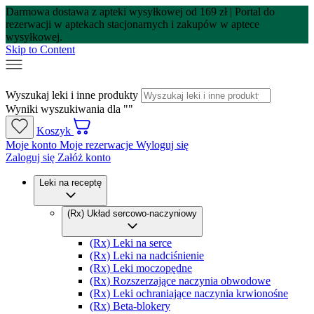
Darmowa dostawa z apteki wysyłkowej od 169 zł |
Portal do
rezerwacji w aptekach stacjonarnych i zakupów w aptece
wysyłkowej.
Skip to Content
Wyszukaj leki i inne produkty
Wyniki wyszukiwania dla "
"
Koszyk
Moje konto
Moje rezerwacje
Wyloguj się
Zaloguj się
Załóż konto
Leki na receptę
(Rx) Układ sercowo-naczyniowy
(Rx) Leki na serce
(Rx) Leki na nadciśnienie
(Rx) Leki moczopędne
(Rx) Rozszerzające naczynia obwodowe
(Rx) Leki ochraniające naczynia krwionośne
(Rx) Beta-blokery