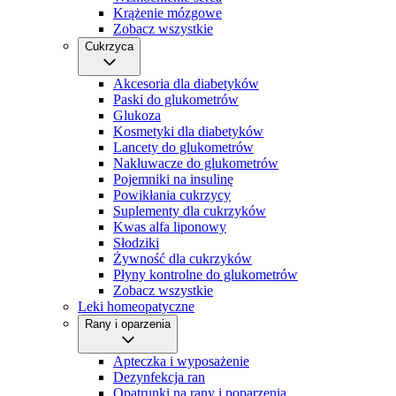
Krążenie mózgowe
Zobacz wszystkie
Cukrzyca
Akcesoria dla diabetyków
Paski do glukometrów
Glukoza
Kosmetyki dla diabetyków
Lancety do glukometrów
Nakłuwacze do glukometrów
Pojemniki na insulinę
Powikłania cukrzycy
Suplementy dla cukrzyków
Kwas alfa liponowy
Słodziki
Żywność dla cukrzyków
Płyny kontrolne do glukometrów
Zobacz wszystkie
Leki homeopatyczne
Rany i oparzenia
Apteczka i wyposażenie
Dezynfekcja ran
Opatrunki na rany i poparzenia