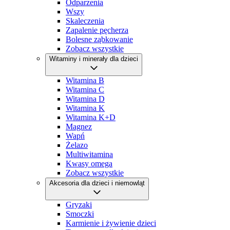
Odparzenia
Wszy
Skaleczenia
Zapalenie pęcherza
Bolesne ząbkowanie
Zobacz wszystkie
Witaminy i minerały dla dzieci
Witamina B
Witamina C
Witamina D
Witamina K
Witamina K+D
Magnez
Wapń
Żelazo
Multiwitamina
Kwasy omega
Zobacz wszystkie
Akcesoria dla dzieci i niemowląt
Gryzaki
Smoczki
Karmienie i żywienie dzieci