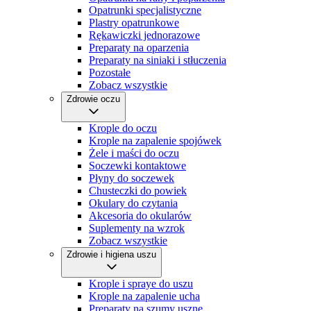
Opatrunki specjalistyczne
Plastry opatrunkowe
Rękawiczki jednorazowe
Preparaty na oparzenia
Preparaty na siniaki i stłuczenia
Pozostałe
Zobacz wszystkie
Zdrowie oczu
Krople do oczu
Krople na zapalenie spojówek
Żele i maści do oczu
Soczewki kontaktowe
Płyny do soczewek
Chusteczki do powiek
Okulary do czytania
Akcesoria do okularów
Suplementy na wzrok
Zobacz wszystkie
Zdrowie i higiena uszu
Krople i spraye do uszu
Krople na zapalenie ucha
Preparaty na szumy uszne