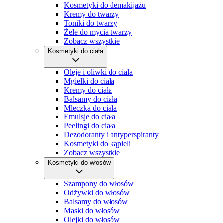
reklam
Kosmetyki do demakijażu
Kremy do twarzy
Tworzenie profili w celu spersonalizowanych reklam
Toniki do twarzy
Żele do mycia twarzy
Zobacz wszystkie
Wykorzystanie profili do wyboru
spersonalizowanych reklam
Kosmetyki do ciała
Tworzenie profili w celu personalizacji treści
Oleje i oliwki do ciała
Mgiełki do ciała
Kremy do ciała
Wykorzystywanie profili w celu doboru
Balsamy do ciała
spersonalizowanych treści
Mleczka do ciała
Emulsje do ciała
Pomiar efektywności reklam
Peelingi do ciała
Dezodoranty i antyperspiranty
Pomiar efektywności treści
Kosmetyki do kąpieli
Zobacz wszystkie
Rozumienie odbiorców dzięki statystyce lub
Kosmetyki do włosów
kombinacji danych z różnych źródeł
Szampony do włosów
Rozwój i ulepszanie usług
Odżywki do włosów
Balsamy do włosów
Maski do włosów
Wykorzystywanie ograniczonych danych do wyboru
treści
Olejki do włosów