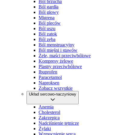
Ból brzucha
Ból gardła
Ból głowy
Migrena
Ból pleców
Ból uszu
Ból zatok
Ból zęba
Ból menstruacyjny
Ból mięśni i stawów
Żele, maści przeciwbólowe
Kompresy żelowe
Plastry przeciwbólowe
Ibuprofen
Paracetamol
Naproksen
Zobacz wszystkie
Układ sercowo-naczyniowy
Anemia
Cholesterol
Zakrzepica
Nadciśnienie tętnicze
Żylaki
Wzmocnienie serca