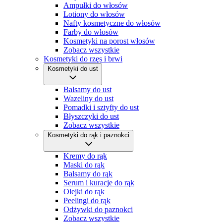
Ampułki do włosów
Funkcje specjalne IAB:
Lotiony do włosów
Nafty kosmetyczne do włosów
Użycie dokładnych danych geolokalizacyjnych
Farby do włosów
Kosmetyki na porost włosów
Identyfikowanie urządzeń na podstawie aktywnie
Zobacz wszystkie
żądanych informacji
Kosmetyki do rzęs i brwi
Kosmetyki do ust
Cele przetwarzania inne niż IAB:
Niezbędne
Balsamy do ust
Wazeliny do ust
Pomadki i sztyfty do ust
Wydajność (Performance)
Błyszczyki do ust
Zobacz wszystkie
Reklama / śledzenie
Kosmetyki do rąk i paznokci
Kremy do rąk
Maski do rąk
Balsamy do rąk
Serum i kuracje do rąk
Olejki do rąk
Peelingi do rąk
Odżywki do paznokci
Zobacz wszystkie