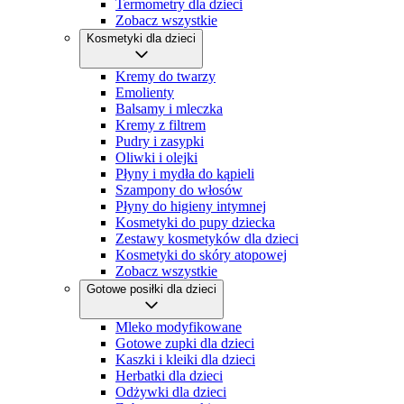
Termometry dla dzieci
Zobacz wszystkie
Kosmetyki dla dzieci
Kremy do twarzy
Emolienty
Balsamy i mleczka
Kremy z filtrem
Pudry i zasypki
Oliwki i olejki
Płyny i mydła do kąpieli
Szampony do włosów
Płyny do higieny intymnej
Kosmetyki do pupy dziecka
Zestawy kosmetyków dla dzieci
Kosmetyki do skóry atopowej
Zobacz wszystkie
Gotowe posiłki dla dzieci
Mleko modyfikowane
Gotowe zupki dla dzieci
Kaszki i kleiki dla dzieci
Herbatki dla dzieci
Odżywki dla dzieci