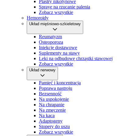
Plastry nikotynowe
Spraye na rzucanie palenia
Zobacz wszystkie
Hemoroidy
Układ mięśniowo-szkieletowy
Reumatyzm
Osteoporoza
Iniekcje dostawowe
Suplementy na stawy
Leki na odbudowę chrząstki stawowej
Zobacz wszystkie
Układ nerwowy
Pamięć i koncentracja
Poprawa nastroju
Bezsenność
Na uspokojenie
Na chrapanie
Na zmęczenie
Na kaca
Adaptogeny
Stopery do uszu
Zobacz wszystkie