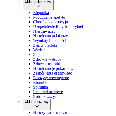
Układ pokarmowy
Biegunka
Pobudzenie apetytu
Choroba lokomocyjna
Uzupełnienie flory bakteryjnej
Niestrawność
Nietolerancja laktozy
Wymioty i nudności
Zgaga i refluks
Wzdęcia
Zaparcia
Zdrowie wątroby
Zdrowie trzustki
Nietolerancje pokarmowe
Zespół jelita drażliwego
Pasożyty wewnętrzne
Błonnik
Spirulina
Leki rozkurczowe
Zobacz wszystkie
Układ moczowy
Nietrzymanie moczu