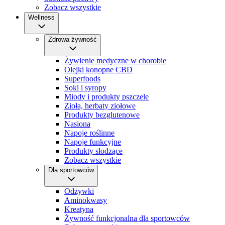
Zobacz wszystkie
Wellness
Zdrowa żywność
Żywienie medyczne w chorobie
Olejki konopne CBD
Superfoods
Soki i syropy
Miody i produkty pszczele
Zioła, herbaty ziołowe
Produkty bezglutenowe
Nasiona
Napoje roślinne
Napoje funkcyjne
Produkty słodzące
Zobacz wszystkie
Dla sportowców
Odżywki
Aminokwasy
Kreatyna
Żywność funkcjonalna dla sportowców