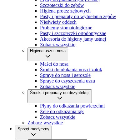
Szczoteczki do zębów
Higiena protez zębowych
Pasty i preparaty do wybielania zębów
Nieświeży oddech
Problemy stomatologiczne
Pasty i szczoteczki ortodontyczne
Akcesoria do higieny jamy ustnej
Zobacz wszystkie
Higiena uszu i nosa
Maści do nosa
Środki do płukania nosa i zatok
Spraye do nosa i aerozole
Spraye do czyszczenia uszu
Zobacz wszystkie
Środki i preparaty do dezynfekcji
Płyny do odkażania powierzchni
Żele do odkażania rąk
Zobacz wszystkie
Zobacz wszystkie
Sprzęt medyczny