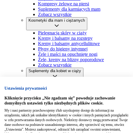
Kompresy żelowe na piersi
Suplementy dla karmiących mam
Zobacz wszystkie
Kosmetyki dla mam i ciężarnych
Pielęgnacja skóry w ciąży
Kremy i balsamy na rozstępy
Kremy i balsamy antycellulitowe
Płyny do higieny intymnej
Żele i maści na opuchnięte nogi
Żele, kremy na blizny poporodowe
Zobacz wszystkie
Suplementy dla kobiet w ciąży
Witaminy dla kobiet w ciąży
Ustawienia prywatności
Kwas foliowy
Preparaty na odporność w ciąży
Kliknięcie przycisku „Nie zgadzam się” powoduje zachowanie
Zobacz wszystkie
domyślnych ustawień tylko niezbędnych plików cookie.
Dolegliwości w ciąży
My i nasi partnerzy przechowujemy i/lub uzyskujemy dostęp do informacji na
urządzeniu, takich jak unikalne identyfikatory w cookie i innych pamięciach przeglądarki
Mdłości i nudności w ciąży
w celu przetwarzania danych osobowych. Niektórzy dostawcy mogą przetwarzać Twoje
Zaparcia i wzdęcia w ciąży
dane osobowe na podstawie uzasadnionego interesu, aby sprzeciwić się temu, otwórz
Zobacz wszystkie
„Ustawienia”. Możesz zaakceptować, odrzucić lub zarządzać swoimi ustawieniami,