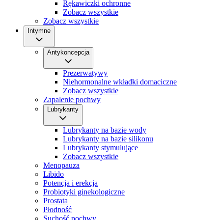
Rękawiczki ochronne
Zobacz wszystkie
Zobacz wszystkie
Intymne
Antykoncepcja
Prezerwatywy
Niehormonalne wkładki domaciczne
Zobacz wszystkie
Zapalenie pochwy
Lubrykanty
Lubrykanty na bazie wody
Lubrykanty na bazie silikonu
Lubrykanty stymulujące
Zobacz wszystkie
Menopauza
Libido
Potencja i erekcja
Probiotyki ginekologiczne
Prostata
Płodność
Suchość pochwy