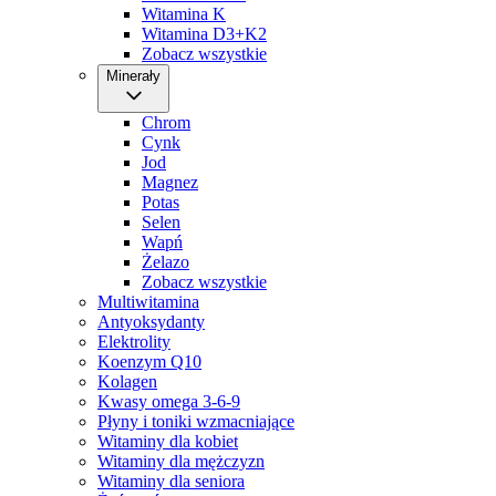
Witamina K
Witamina D3+K2
Zobacz wszystkie
Minerały
Chrom
Cynk
Jod
Magnez
Potas
Selen
Wapń
Żelazo
Zobacz wszystkie
Multiwitamina
Antyoksydanty
Elektrolity
Koenzym Q10
Kolagen
Kwasy omega 3-6-9
Płyny i toniki wzmacniające
Witaminy dla kobiet
Witaminy dla mężczyzn
Witaminy dla seniora