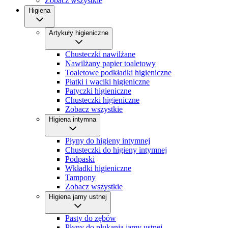
Zobacz wszystkie
Higiena
Artykuły higieniczne
Chusteczki nawilżane
Nawilżany papier toaletowy
Toaletowe podkładki higieniczne
Płatki i waciki higieniczne
Patyczki higieniczne
Chusteczki higieniczne
Zobacz wszystkie
Higiena intymna
Płyny do higieny intymnej
Chusteczki do higieny intymnej
Podpaski
Wkładki higieniczne
Tampony
Zobacz wszystkie
Higiena jamy ustnej
Pasty do zębów
Płyny do płukania jamy ustnej