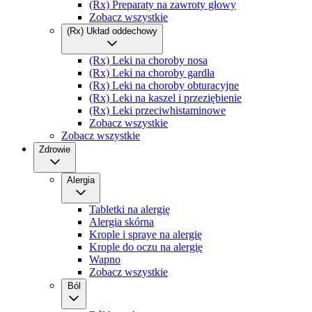
(Rx) Preparaty na zawroty głowy
Zobacz wszystkie
(Rx) Układ oddechowy
(Rx) Leki na choroby nosa
(Rx) Leki na choroby gardła
(Rx) Leki na choroby obturacyjne
(Rx) Leki na kaszel i przeziębienie
(Rx) Leki przeciwhistaminowe
Zobacz wszystkie
Zobacz wszystkie
Zdrowie
Alergia
Tabletki na alergię
Alergia skórna
Krople i spraye na alergię
Krople do oczu na alergię
Wapno
Zobacz wszystkie
Ból