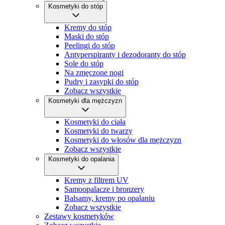
Kosmetyki do stóp
Kremy do stóp
Maski do stóp
Peelingi do stóp
Antyperspiranty i dezodoranty do stóp
Sole do stóp
Na zmęczone nogi
Pudry i zasypki do stóp
Zobacz wszystkie
Kosmetyki dla mężczyzn
Kosmetyki do ciała
Kosmetyki do twarzy
Kosmetyki do włosów dla mężczyzn
Zobacz wszystkie
Kosmetyki do opalania
Kremy z filtrem UV
Samoopalacze i bronzery
Balsamy, kremy po opalaniu
Zobacz wszystkie
Zestawy kosmetyków