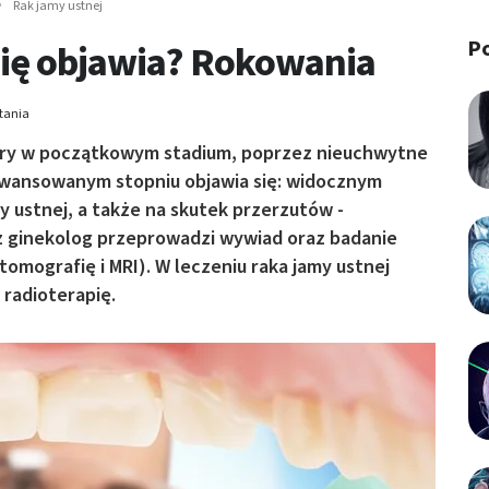
Rak jamy ustnej
P
 się objawia? Rokowania
tania
tóry w początkowym stadium, poprzez nieuchwytne
awansowanym stopniu objawia się: widocznym
 ustnej, a także na skutek przerzutów -
 ginekolog przeprowadzi wywiad oraz badanie
tomografię i MRI). W leczeniu raka jamy ustnej
 radioterapię.