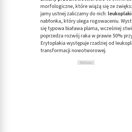
Rozumienie odbiorców dzięki statystyce lub kombinacji danych
morfologiczne, które wiążą się ze zwięk
jamy ustnej zaliczamy do nich:
leukoplak
Rozwój i ulepszanie usług
nabłonka, który ulega rogowaceniu. Wystę
się typowa biaława plama, wcześniej stwi
Wykorzystywanie ograniczonych danych do wyboru treści
poprzedza rozwój raka w prawie 50% pr
Funkcje specjalne IAB:
Erytoplakia występuje rzadziej od leukopla
Użycie dokładnych danych geolokalizacyjnych
transformacji nowotworowej.
Identyfikowanie urządzeń na podstawie aktywnie żądanych inf
Reklama
Cele przetwarzania inne niż IAB:
Niezbędne
Wydajność (Performance)
Reklama / śledzenie