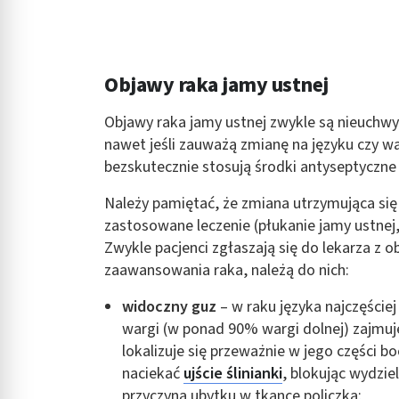
Objawy raka jamy ustnej
Objawy raka jamy ustnej zwykle są nieuchw
nawet jeśli zauważą zmianę na języku czy wa
bezskutecznie stosują środki antyseptyczne
Należy pamiętać, że zmiana utrzymująca się 
zastosowane leczenie (płukanie jamy ustnej,
Zwykle pacjenci zgłaszają się do lekarza z 
zaawansowania raka, należą do nich:
widoczny guz
– w raku języka najczęście
wargi (w ponad 90% wargi dolnej) zajmuj
lokalizuje się przeważnie w jego części bo
naciekać
ujście ślinianki
, blokując wydzie
przyczyną ubytku w tkance policzka;