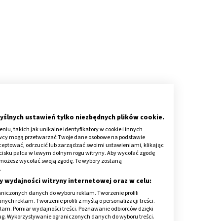
yślnych ustawień tylko niezbędnych plików cookie.
iu, takich jak unikalne identyfikatory w cookie i innych
awcy mogą przetwarzać Twoje dane osobowe na podstawie
kceptować, odrzucić lub zarządzać swoimi ustawieniami, klikając
cisku palca w lewym dolnym rogu witryny. Aby wycofać zgodę
onie możesz wycofać swoją zgodę. Te wybory zostaną
my ustnej
.
y wydajności witryny internetowej oraz w celu:
to:
niczonych danych do wyboru reklam. Tworzenie profili
ch reklam. Tworzenie profili z myślą o personalizacji treści.
klam. Pomiar wydajności treści. Poznawanie odbiorców dzięki
 niedopasowane protezy, ostre brzegi zębów,
ług. Wykorzystywanie ograniczonych danych do wyboru treści.