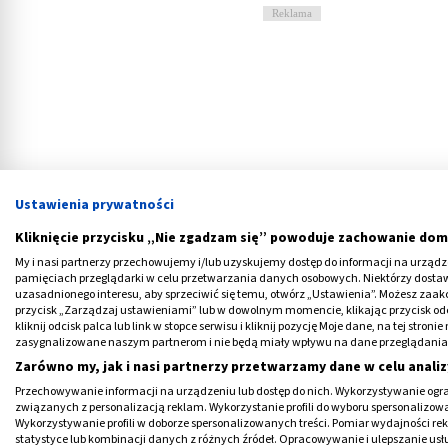
Reklama
Ustawienia prywatności
Kliknięcie przycisku „Nie zgadzam się” powoduje zachowanie dom
My i nasi partnerzy przechowujemy i/lub uzyskujemy dostęp do informacji na urządzen
pamięciach przeglądarki w celu przetwarzania danych osobowych. Niektórzy dost
uzasadnionego interesu, aby sprzeciwić się temu, otwórz „Ustawienia”. Możesz zaa
przycisk „Zarządzaj ustawieniami” lub w dowolnym momencie, klikając przycisk od
kliknij odcisk palca lub link w stopce serwisu i kliknij pozycję Moje dane, na tej str
Przyczyny powstawania raka ja
zasygnalizowane naszym partnerom i nie będą miały wpływu na dane przeglądania
Zarówno my, jak i nasi partnerzy przetwarzamy dane w celu analiz
Przyczyny i czynniki ryzyka raka jamy ustnej 
Przechowywanie informacji na urządzeniu lub dostęp do nich. Wykorzystywanie ogra
związanych z personalizacją reklam. Wykorzystanie profili do wyboru spersonalizowany
Wykorzystywanie profili w doborze spersonalizowanych treści. Pomiar wydajności re
drażnienie błony śluzowej jamy ustnej
–
statystyce lub kombinacji danych z różnych źródeł. Opracowywanie i ulepszanie us