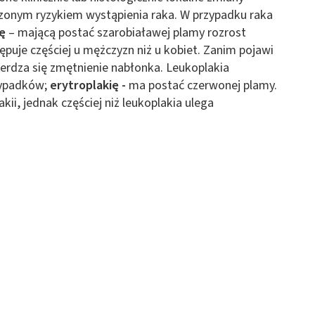
 z różnych źródeł
szonym ryzykiem wystąpienia raka. W przypadku raka
ię
– mającą postać szarobiaławej plamy rozrost
puje częściej u mężczyzn niż u kobiet. Zanim pojawi
erdza się zmętnienie nabłonka. Leukoplakia
zypadków;
erytroplakię -
ma postać czerwonej plamy.
kii, jednak częściej niż leukoplakia ulega
ormacji