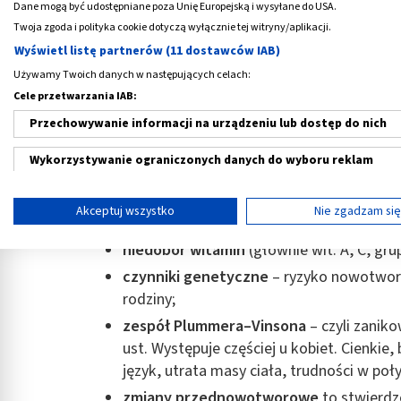
nieprawidłowe uzupełnienia protetyczne,
Dane mogą być udostępniane poza Unię Europejską i wysyłane do USA.
temperatura, spożywanie wysokoprocent
Twoja zgoda i polityka cookie dotyczą wyłącznie tej witryny/aplikacji.
Wyświetl listę partnerów (11 dostawców IAB)
nieprawidłowa higiena jamy ustnej;
Używamy Twoich danych w następujących celach:
zakażenia wirusem brodawczaka
– HPV-
Cele przetwarzania IAB:
palenie i żucie tytoniu
- przyczynia się 
Przechowywanie informacji na urządzeniu lub dostęp do nich
w przypadku zwolenników fajki). Palenie 
Połączenie palenia tytoniu z alkoholem 
Wykorzystywanie ograniczonych danych do wyboru reklam
razy;
Tworzenie profili w celu spersonalizowanych reklam
immunosupresja
- to obniżenie sprawno
Akceptuj wszystko
Nie zgadzam si
lub nabytych niedoborów odporności (np. 
Wykorzystanie profili do wyboru spersonalizowanych reklam
niedobór witamin
(głównie wit. A, C, gru
Tworzenie profili w celu personalizacji treści
czynniki genetyczne
– ryzyko nowotworu
rodziny;
Wykorzystywanie profili w celu doboru spersonalizowanych tre
zespół Plummera–Vinsona
– czyli zanik
Pomiar efektywności reklam
ust. Występuje częściej u kobiet. Cienkie
język, utrata masy ciała, trudności w poł
Pomiar efektywności treści
zmiany przednowotworowe
to stwierdz