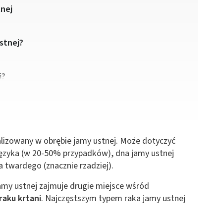
nej
stnej?
j?
lizowany w obrębie jamy ustnej. Może dotyczyć
języka (w 20-50% przypadków), dna jamy ustnej
a twardego (znacznie rzadziej).
jamy ustnej zajmuje drugie miejsce wśród
raku krtani
. Najczęstszym typem raka jamy ustnej