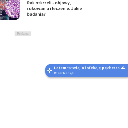
Rak oskrzeli - objawy,
rokowania i leczenie. Jakie
badania?
Reklama
Latem łatwiej o infekcję pęcherza 🌊
Robisz ten błąd?