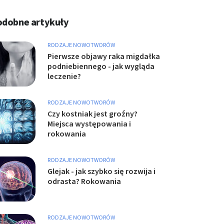
odobne artykuły
RODZAJE NOWOTWORÓW
Pierwsze objawy raka migdałka
podniebiennego - jak wygląda
leczenie?
RODZAJE NOWOTWORÓW
Czy kostniak jest groźny?
Miejsca występowania i
rokowania
RODZAJE NOWOTWORÓW
Glejak - jak szybko się rozwija i
odrasta? Rokowania
RODZAJE NOWOTWORÓW