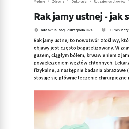
Medme
Zdrowie
Onkologia
Rodzaje nowotworów
in submenu: Wellness
Rak jamy ustnej - jak
Data aktualizacji: 28 listopada 2024
~ 10 minut czy
Rak jamy ustnej to nowotwór złośliwy, k
objawy jest często bagatelizowany. W za
guzem, ciągłym bólem, krwawieniem z jamy
powiększeniem węzłów chłonnych. Lekarz
fizykalne, a następnie badania obrazowe (
stosuje się głównie leczenie chirurgiczne i