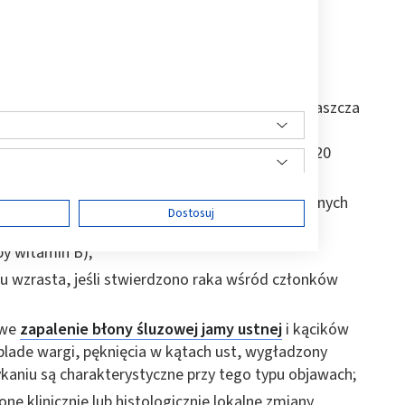
 przewlekłe stany zapalne, wysoka/niska
owego alkoholu;
16;
głównie do występowania raka wargi dolnej (zwłaszcza
tytoniu zwiększa ryzyko raka około 10 razy.
powoduje, że ryzyko nawotworu wzrasta ponad 20
ści układu immunologicznego na skutek wrodzonych
ę
Dostosuj
pacjenci z AIDS)
py witamin B);
 wzrasta, jeśli stwierdzono raka wśród członków
ści
owe
zapalenie błony śluzowej jamy ustnej
i kącików
, blade wargi, pęknięcia w kątach ust, wygładzony
ykaniu są charakterystyczne przy tego typu objawach;
one klinicznie lub histologicznie lokalne zmiany