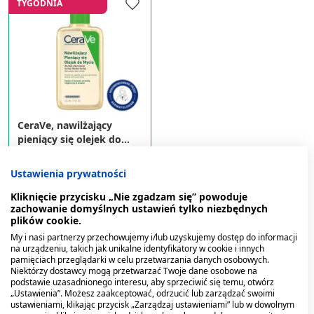
TYGODNIA
CeraVe, nawilżający
pieniący się olejek do
mycia, 236 ml
45,19 zł
Ustawienia prywatności
Kliknięcie przycisku „Nie zgadzam się” powoduje
zachowanie domyślnych ustawień tylko niezbędnych
plików cookie.
My i nasi partnerzy przechowujemy i/lub uzyskujemy dostęp do informacji
na urządzeniu, takich jak unikalne identyfikatory w cookie i innych
pamięciach przeglądarki w celu przetwarzania danych osobowych.
Niektórzy dostawcy mogą przetwarzać Twoje dane osobowe na
podstawie uzasadnionego interesu, aby sprzeciwić się temu, otwórz
1
Przedmiot
Pokaż
„Ustawienia”. Możesz zaakceptować, odrzucić lub zarządzać swoimi
ustawieniami, klikając przycisk „Zarządzaj ustawieniami” lub w dowolnym