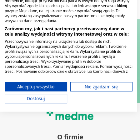
momencie, klikając przycisk odcisku palca w lewym dolnym rogu witryny.
Aby wycofać zgodę kliknij odcisk palca lub link w stopce serwisu i kliknij
pozycję Moje dane, na tej stronie możesz wycofać swoją zgodę. Te
wybory zostaną zasygnalizowane naszym partnerom i nie będą miały
wpływu na dane przeglądania.
Zarówno my, jak i nasi partnerzy przetwarzamy dane w
celu analizy wydajności witryny internetowej oraz w celu:
Przechowywanie informacji na urządzeniu lub dostęp do nich.
Wykorzystywanie ograniczonych danych do wyboru reklam. Tworzenie
profili związanych z personalizacją reklam. Wykorzystanie profili do
wyboru spersonalizowanych reklam. Tworzenie profili z myślą o
personalizacji treści. Wykorzystywanie profili w doborze
spersonalizowanych treści. Pomiar wydajności reklam. Pomiar wydajności
treści. Poznawanie odbiorców dzięki statystyce lub kombinacji danych z
różnych źródeł. Opracowywanie i ulepszanie usług. Wykorzystywanie
ograniczonych danych do wyboru treści.
Dane mogą być udostępniane poza Unię Europejską i wysyłane do USA.
Akceptuj wszystko
Nie zgadzam się
Twoja zgoda i polityka cookie dotyczą wyłącznie tej witryny/aplikacji.
Dostosuj
Wyświetl listę partnerów (11 dostawców IAB)
Używamy Twoich danych w następujących celach:
Cele przetwarzania IAB:
Przechowywanie informacji na urządzeniu
lub dostęp do nich
O firmie