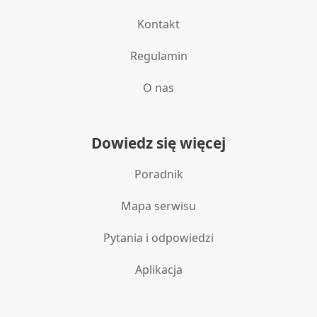
Wykorzystywanie ograniczonych danych do
Kontakt
wyboru reklam
Tworzenie profili w celu
Regulamin
spersonalizowanych reklam
O nas
Wykorzystanie profili do wyboru
spersonalizowanych reklam
Tworzenie profili w celu personalizacji treści
Dowiedz się więcej
Wykorzystywanie profili w celu doboru
Poradnik
spersonalizowanych treści
Pomiar efektywności reklam
Mapa serwisu
Pomiar efektywności treści
Pytania i odpowiedzi
Rozumienie odbiorców dzięki statystyce lub
Aplikacja
kombinacji danych z różnych źródeł
Rozwój i ulepszanie usług