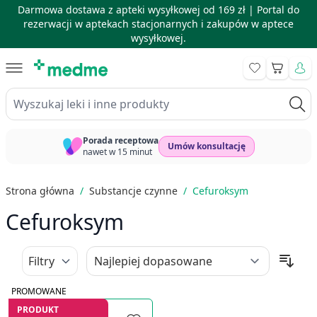
Darmowa dostawa z apteki wysyłkowej od 169 zł |
Portal do
rezerwacji w aptekach stacjonarnych i zakupów w aptece
wysyłkowej.
Skip to Content
Koszyk
Wyszukaj leki i inne produkty
Porada receptowa
Umów konsultację
nawet w 15 minut
Strona główna
/
Substancje czynne
/
Cefuroksym
Cefuroksym
Filtry
PROMOWANE
PRODUKT