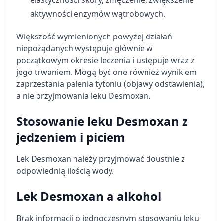
elastyczności skóry, zmęczenie, zwiększenie
Identyfikowanie urządzeń na podstawie
aktywnie żądanych informacji
aktywności enzymów wątrobowych.
Cele przetwarzania inne niż IAB:
Większość wymienionych powyżej działań
Niezbędne
niepożądanych występuje głównie w
początkowym okresie leczenia i ustępuje wraz z
Wydajność (Performance)
jego trwaniem. Mogą być one również wynikiem
Reklama / śledzenie
zaprzestania palenia tytoniu (objawy odstawienia),
a nie przyjmowania leku Desmoxan.
Stosowanie leku Desmoxan z
jedzeniem i piciem
Lek Desmoxan należy przyjmować doustnie z
odpowiednią ilością wody.
Lek Desmoxan a alkohol
Brak informacji o jednoczesnym stosowaniu leku