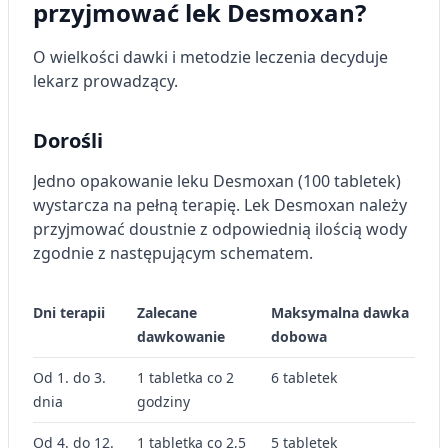
przyjmować lek Desmoxan?
O wielkości dawki i metodzie leczenia decyduje
lekarz prowadzący.
Dorośli
Jedno opakowanie leku Desmoxan (100 tabletek)
wystarcza na pełną terapię. Lek Desmoxan należy
przyjmować doustnie z odpowiednią ilością wody
zgodnie z następującym schematem.
Dni terapii
Zalecane
Maksymalna dawka
dawkowanie
dobowa
Od 1. do 3.
1 tabletka co 2
6 tabletek
dnia
godziny
Od 4. do 12.
1 tabletka co 2,5
5 tabletek