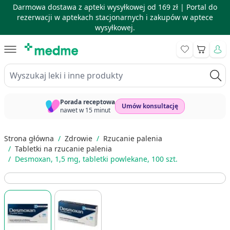
Darmowa dostawa z apteki wysyłkowej od 169 zł |
Portal do
rezerwacji w aptekach stacjonarnych i zakupów w aptece
wysyłkowej.
Skip to Content
Koszyk
Wyszukaj leki i inne produkty
Porada receptowa
Umów konsultację
nawet w 15 minut
Strona główna
/
Zdrowie
/
Rzucanie palenia
/
Tabletki na rzucanie palenia
/
Desmoxan, 1,5 mg, tabletki powlekane, 100 szt.