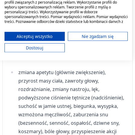
profili związanych z personalizacją reklam. Wykorzystanie profili do
Podobnie jak inne leki, Desmoxan może
wyboru spersonalizowanych reklam. Tworzenie profili z myślą o
wywoływać działania niepożądane, które nie
personalizacji treści. Wykorzystywanie profili w doborze
spersonalizowanych treści. Pomiar wydajności reklam. Pomiar wydajności
występują u wszystkich pacjentów.
treści. Poznawanie odbiorców dzięki statystyce lub kombinacji danych z
różnych źródeł. Opracowywanie i ulepszanie usług. Wykorzystywanie
Następujące działania niepożądane mogą
ograniczonych danych do wyboru treści.
Dane mogą być udostępniane poza Unię Europejską i wysyłane do USA.
Akceptuj wszystko
Nie zgadzam się
wystąpić z określoną poniżej częstotliwością:
Twoja zgoda i polityka cookie dotyczą wyłącznie tej witryny/aplikacji.
Dostosuj
Wyświetl listę partnerów (11 dostawców IAB)
Bardzo częste
– występujące u więcej niż 1 na 10
osób:
Używamy Twoich danych w następujących celach:
Cele przetwarzania IAB:
zmiana apetytu (głównie zwiększenie),
Przechowywanie informacji na urządzeniu
przyrost masy ciała, zawroty głowy,
lub dostęp do nich
rozdrażnianie, zmiany nastroju, lęk,
Wykorzystywanie ograniczonych danych do
podwyższone ciśnienie tętnicze (nadciśnienie),
wyboru reklam
suchość w jamie ustnej, biegunka, wysypka,
Tworzenie profili w celu
wzmożona męczliwość, zaburzenia snu
spersonalizowanych reklam
(bezsenność, senność, ospałość, dziwne sny,
Wykorzystanie profili do wyboru
koszmary), bóle głowy, przyspieszenie akcji
spersonalizowanych reklam