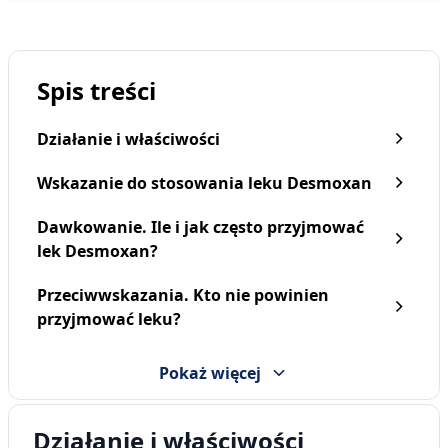
Spis treści
Działanie i właściwości
Wskazanie do stosowania leku Desmoxan
Dawkowanie. Ile i jak często przyjmować
lek Desmoxan?
Niquitin, 2 mg, pastylki
Detusan, pastylki do
Przeciwwskazania. Kto nie powinien
do ssania, smak miętowy,
ssania, 24 szt
72 szt.
przyjmować leku?
96,39 zł
20,89 zł
Pokaż więcej
Działanie i właściwości