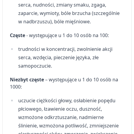
serca, nudności, zmiany smaku, zgaga,
Tworzenie profili w celu personalizacji treści
zaparcie, wymioty, bóle brzucha (szczególnie
w nadbrzuszu), bóle mięśniowe.
Wykorzystywanie profili w celu doboru
spersonalizowanych treści
Częste
- występujące u 1 do 10 osób na 100:
Pomiar efektywności reklam
trudności w koncentracji, zwolnienie akcji
Pomiar efektywności treści
serca, wzdęcia, pieczenie języka, złe
Rozumienie odbiorców dzięki statystyce lub
samopoczucie.
kombinacji danych z różnych źródeł
Niezbyt częste
– występujące u 1 do 10 osób na
Rozwój i ulepszanie usług
1000:
Wykorzystywanie ograniczonych danych do
wyboru treści
uczucie ciężkości głowy, osłabienie popędu
płciowego, łzawienie oczu, duszność,
Funkcje specjalne IAB:
wzmożone odkrztuszanie, nadmierne
Użycie dokładnych danych
geolokalizacyjnych
ślinienie, wzmożona potliwość, zmniejszenie