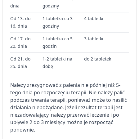
dnia
godziny
Od 13. do
1 tabletka co 3
4 tabletki
16. dnia
godziny
Od 17. do
1 tabletka co 5
3 tabletki
20. dnia
godzin
Od 21. do
1-2 tabletki na
do 2 tabletek
25. dnia
dobę
Należy zrezygnować z palenia nie później niż 5-
tego dnia po rozpoczęciu terapii. Nie należy palić
podczas trwania terapii, ponieważ może to nasilić
działania niepożądane. Jeżeli rezultat terapii jest
niezadowalający, należy przerwać leczenie i po
upływie 2 do 3 miesięcy można je rozpocząć
ponownie.