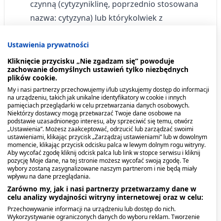
czynną (cytyzyniklinę, poprzednio stosowana
nazwa: cytyzyna) lub którykolwiek z
pozostałych składników tego leku;
Ustawienia prywatności
w przypadku niestabilnej dławicy piersiowej;
Kliknięcie przycisku „Nie zgadzam się” powoduje
w przypadku przebytego niedawno zawału
zachowanie domyślnych ustawień tylko niezbędnych
plików cookie.
mięśnia sercowego;
My i nasi partnerzy przechowujemy i/lub uzyskujemy dostęp do informacji
na urządzeniu, takich jak unikalne identyfikatory w cookie i innych
w przypadku klinicznie istotnych zaburzeń
pamięciach przeglądarki w celu przetwarzania danych osobowych.
rytmu serca;
Niektórzy dostawcy mogą przetwarzać Twoje dane osobowe na
podstawie uzasadnionego interesu, aby sprzeciwić się temu, otwórz
„Ustawienia”. Możesz zaakceptować, odrzucić lub zarządzać swoimi
w przypadku niedawno przebytego udaru
ustawieniami, klikając przycisk „Zarządzaj ustawieniami” lub w dowolnym
mózgu;
momencie, klikając przycisk odcisku palca w lewym dolnym rogu witryny.
Aby wycofać zgodę kliknij odcisk palca lub link w stopce serwisu i kliknij
pozycję Moje dane, na tej stronie możesz wycofać swoją zgodę. Te
w okresie ciąży i karmienia piersią.
wybory zostaną zasygnalizowane naszym partnerom i nie będą miały
wpływu na dane przeglądania.
Działania niepożądane i skutki
Zarówno my, jak i nasi partnerzy przetwarzamy dane w
celu analizy wydajności witryny internetowej oraz w celu:
uboczne
Przechowywanie informacji na urządzeniu lub dostęp do nich.
Wykorzystywanie ograniczonych danych do wyboru reklam. Tworzenie