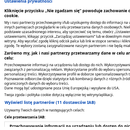
Ustawienia prywatności
Emulsja Dermocare tworzy delikatny film o
Kliknięcie przycisku „Nie zgadzam się” powoduje zachowanie
cookie.
zewnętrznych.
My i nasi partnerzy przechowujemy i/lub uzyskujemy dostęp do informacji na ur
innych pamięciach przeglądarki w celu przetwarzania danych osobowych. Ni
Składniki aktywne zawarte w formule Emolium e
podstawie uzasadnionego interesu, aby sprzeciwić się temu, otwórz „Ustawie
ustawieniami, klikając przycisk „Zarządzaj ustawieniami” lub w dowolnym mom
ochronną i zabezpieczając ją przed podrażnieni
witryny. Aby wycofać zgodę kliknij odcisk palca lub link w stopce serwisu i kli
zgodę. Te wybory zostaną zasygnalizowane naszym partnerom i nie będą mia
Olej macadamia i masło shea pozostawiają n
Zarówno my, jak i nasi partnerzy przetwarzamy dane w celu an
celu:
podrażnieniami, wspomagają też odbudowę
Przechowywanie informacji na urządzeniu lub dostęp do nich. Wykorzystywani
Dzięki mocznikowi i hialuranionowi sodu skó
związanych z personalizacją reklam. Wykorzystanie profili do wyboru spersona
personalizacji treści. Wykorzystywanie profili w doborze spersonalizowanych t
Poznawanie odbiorców dzięki statystyce lub kombinacji danych z różnych źró
Alantoina zapobiega powstawaniu podrażn
ograniczonych danych do wyboru treści.
Dane mogą być udostępniane poza Unię Europejską i wysyłane do USA.
Kiedy stosować produkt?
Twoja zgoda i polityka cookie dotyczą wyłącznie tej witryny/aplikacji.
Wyświetl listę partnerów (11 dostawców IAB)
Emolium Dermocare Emulsja do ciała przeznaczon
Używamy Twoich danych w następujących celach:
dnia życia. Zapewnia odpowiednie nawilżenie i
Cele przetwarzania IAB:
lipidowej.
Przechowywanie informacji na urządzeniu lub dostęp do ni