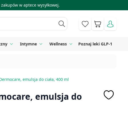
 i zakupów w aptece wysyłkowej.
Koszyk
czny
Intymne
Wellness
Poznaj leki GLP-1
 Higiena
Toggle submenu for Sprzęt medyczny
Toggle submenu for Intymne
Toggle submenu for Wellness
ermocare, emulsja do ciała, 400 ml
mocare, emulsja do