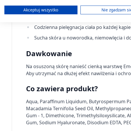
Od 1. dnia życia.
Wykorzystywanie ograniczonych danych do wyboru reklam
Akceptuj wszystko
Nie zgadzam si
Skóra wrażliwa, sucha, skłonna do alergii.
Tworzenie profili w celu spersonalizowanych reklam
Codzienna pielęgnacja ciała po każdej kąpiel
Wykorzystanie profili do wyboru spersonalizowanych rekl
Sucha skóra u noworodka, niemowlęcia i d
Tworzenie profili w celu personalizacji treści
Dawkowanie
Wykorzystywanie profili w celu doboru spersonalizowanych 
Na osuszoną skórę nanieść cienką warstwę Emol
Pomiar efektywności reklam
Aby utrzymać na dłużej efekt nawilżenia i ochron
Pomiar efektywności treści
Co zawiera produkt?
Rozumienie odbiorców dzięki statystyce lub kombinacji dan
Aqua, Paraffinum Liquidum, Butyrospermum Parkii
Rozwój i ulepszanie usług
Macadamia Ternifolia Seed Oil, Methylpropanedi
Gum - 1, Dimethicone, Trimethylsiloxysilicate, A
Wykorzystywanie ograniczonych danych do wyboru treści
Gum, Sodium Hyaluronate, Disodium EDTA, PEG-8,
Funkcje specjalne IAB: