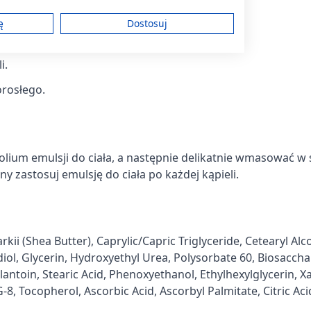
ę
Dostosuj
i.
am
orosłego.
treści
ium emulsji do ciała, a następnie delikatnie wmasować w 
y zastosuj emulsję do ciała po każdej kąpieli.
ych z różnych źródeł
 (Shea Butter), Caprylic/Capric Triglyceride, Cetearyl Alc
ol, Glycerin, Hydroxyethyl Urea, Polysorbate 60, Biosaccha
llantoin, Stearic Acid, Phenoxyethanol, Ethylhexylglycerin, 
 Tocopherol, Ascorbic Acid, Ascorbyl Palmitate, Citric Aci