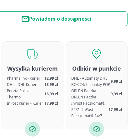
Powiadom o dostępności
Wysyłka kurierem
Odbiór w punkcie
Pharmalink - Kurier
12,99 zł
DHL - Automaty DHL
9,99 zł
DHL - DHL Kurier
13,99 zł
BOX 24/7 i punkty POP
Poczta Polska -
ORLEN Paczka -
16,99 zł
9,99 zł
Thermo
ORLEN Paczka
InPost Kurier - Kurier
17,99 zł
InPost Paczkomat®
24/7 - InPost
17,99 zł
Paczkomat® 24/7