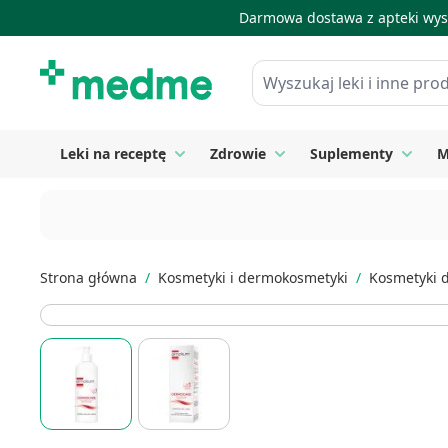
Darmowa dostawa z apteki wysy
Skip to Content
Wyszukaj leki i inne produkty
Leki na receptę
Zdrowie
Suplementy
M
Toggle submenu for Leki na receptę
Toggle submenu for Zdrow
Toggle
Strona główna
/
Kosmetyki i dermokosmetyki
/
Kosmetyki 