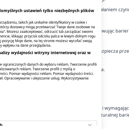
chronny na skórze, zabezpieczając ją przed działaniem czy
 domyślnych ustawień tylko niezbędnych plików
ządzeniu, takich jak unikalne identyfikatory w cookie i
ektórzy dostawcy mogą przetwarzać Twoje dane osobowe na
mulsji do ciała nawilżają suchą skórę, odbudowując barie
nia”. Możesz zaakceptować, odrzucić lub zarządzać swoimi
encie, klikając przycisk odcisku palca w lewym dolnym rogu
ami. Doskonała do pielęgnacji skóry suchej.
knij pozycję Moje dane, na tej stronie możesz wycofać swoją
ły wpływu na dane przeglądania.
a powierzchni skóry specjalny film, który zabezpiecza prz
alizy wydajności witryny internetowej oraz w
 bariery ochronnej naskórka.
e ograniczonych danych do wyboru reklam. Tworzenie profili
ra staje się nawilżona, elastyczna i zmiękczona.
lizowanych reklam. Tworzenie profili z myślą o
reści. Pomiar wydajności reklam. Pomiar wydajności treści.
deł. Opracowywanie i ulepszanie usług. Wykorzystywanie
ień.
a jest do pielęgnacji skóry wrażliwej, suchej i wymagające
 ochronę, poprzez odbudowę i wzmocnienie naturalnej bari
ch