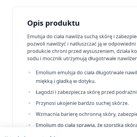
Opis produktu
Emulsja do ciała nawilża suchą skórę i zabezpi
pozwoli nawilżyć i natłuszczać ją w odpowiedni
produkcie chroni przed wysuszeniem, działa ko
sodu i mocznik utrzymują długotrwałe nawilżen
Emolium emulsja do ciała długotrwale nawilż
miękką i gładką w dotyku.
Łagodzi i zabezpiecza skórę przed podrażni
Przynosi ukojenie bardzo suchej skórze.
Wzmacnia barierę ochronną skóry, zabezpie
Emolium do ciała sprawia, że szorstka skóra
Uzupełnia niedobory lipidów w cemencie 