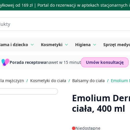
łkowej od 169 zł |
Portal do rezerwacji w aptekach stacjonarnych
ama i dziecko
Kosmetyki
Higiena
Sprzęt medy
ie
 submenu for Suplementy
Toggle submenu for Mama i dziecko
Toggle submenu for Kosmetyki
Toggle submenu for
Porada receptowa
nawet w 15 minut
Umów konsultację
dla mężczyzn
/
Kosmetyki do ciała
/
Balsamy do ciała
/
Emolium D
Emolium Der
ciała, 400 ml
Niedostępne