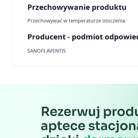
Użycie dokładnych danych geolokalizacyjnych
Przechowywanie produktu
Identyfikowanie urządzeń na podstawie aktywnie żądanych 
Przechowywać w temperaturze otoczenia.
Cele przetwarzania inne niż IAB:
Producent - podmiot odpowie
Niezbędne
Wydajność (Performance)
SANOFI-AVENTIS
Reklama / śledzenie