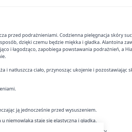
ecza przed podrażnieniami. Codzienna pielęgnacja skóry suc
 sposób, dzięki czemu będzie miękka i gładka. Alantoina za
jąco i łagodząco, zapobiega powstawania podrażnień, a Hi
ie.
a i natłuszcza ciało, przynosząc ukojenie i pozostawiając 
eniami.
czając ją jednocześnie przed wysuszeniem.
 u niemowlaka staje się elastyczna i gładka.
międzykomórkowym, poprawiając kondycję skóry.