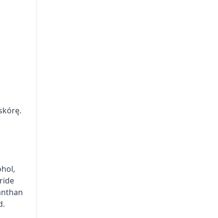
skórę.
ohol,
ride
Xanthan
d.