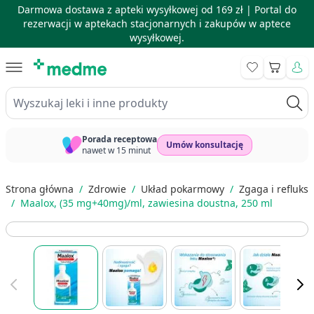
Darmowa dostawa z apteki wysyłkowej od 169 zł |
Portal do
rezerwacji w aptekach stacjonarnych i zakupów w aptece
wysyłkowej.
Skip to Content
Koszyk
Wyszukaj leki i inne produkty
Porada receptowa
Umów konsultację
nawet w 15 minut
Strona główna
/
Zdrowie
/
Układ pokarmowy
/
Zgaga i refluks
/
Maalox, (35 mg+40mg)/ml, zawiesina doustna, 250 ml