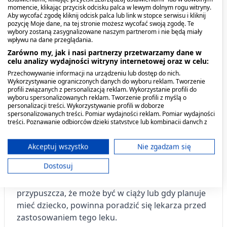
Lek Maalox a prowadzenie
momencie, klikając przycisk odcisku palca w lewym dolnym rogu witryny.
pojazdów
Aby wycofać zgodę kliknij odcisk palca lub link w stopce serwisu i kliknij
pozycję Moje dane, na tej stronie możesz wycofać swoją zgodę. Te
wybory zostaną zasygnalizowane naszym partnerom i nie będą miały
Nie stwierdzono negatywnego wpływu leku na
wpływu na dane przeglądania.
zdolność prowadzenia pojazdów i obsługiwanie
Zarówno my, jak i nasi partnerzy przetwarzamy dane w
celu analizy wydajności witryny internetowej oraz w celu:
maszyn.
Przechowywanie informacji na urządzeniu lub dostęp do nich.
Wykorzystywanie ograniczonych danych do wyboru reklam. Tworzenie
Ciąża i karmienie piersią
profili związanych z personalizacją reklam. Wykorzystanie profili do
wyboru spersonalizowanych reklam. Tworzenie profili z myślą o
personalizacji treści. Wykorzystywanie profili w doborze
Ten lek może być stosowany w czasie ciąży tylko
spersonalizowanych treści. Pomiar wydajności reklam. Pomiar wydajności
treści. Poznawanie odbiorców dzięki statystyce lub kombinacji danych z
na zalecenie lekarza.
różnych źródeł. Opracowywanie i ulepszanie usług. Wykorzystywanie
ograniczonych danych do wyboru treści.
Przyjmowanie leku Maalox można kontynuować
Dane mogą być udostępniane poza Unię Europejską i wysyłane do USA.
Akceptuj wszystko
Nie zgadzam się
Twoja zgoda i polityka cookie dotyczą wyłącznie tej witryny/aplikacji.
podczas karmienia piersią.
Dostosuj
Wyświetl listę partnerów (11 dostawców IAB)
Jeśli pacjentka jest w ciąży lub karmi piersią,
Używamy Twoich danych w następujących celach:
przypuszcza, że może być w ciąży lub gdy planuje
Cele przetwarzania IAB:
mieć dziecko, powinna poradzić się lekarza przed
Przechowywanie informacji na urządzeniu
zastosowaniem tego leku.
lub dostęp do nich