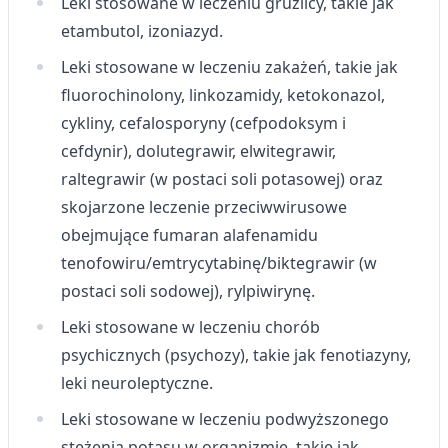
Leki stosowane w leczeniu gruźlicy, takie jak
etambutol, izoniazyd.
Leki stosowane w leczeniu zakażeń, takie jak
fluorochinolony, linkozamidy, ketokonazol,
cykliny, cefalosporyny (cefpodoksym i
cefdynir), dolutegrawir, elwitegrawir,
raltegrawir (w postaci soli potasowej) oraz
skojarzone leczenie przeciwwirusowe
obejmujące fumaran alafenamidu
tenofowiru/emtrycytabinę/biktegrawir (w
postaci soli sodowej), rylpiwirynę.
Leki stosowane w leczeniu chorób
psychicznych (psychozy), takie jak fenotiazyny,
leki neuroleptyczne.
Leki stosowane w leczeniu podwyższonego
stężenia potasu w organizmie, takie jak