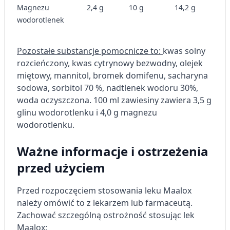
Magnezu
2,4 g
10 g
14,2 g
wodorotlenek
Pozostałe substancje pomocnicze to:
kwas solny
rozcieńczony, kwas cytrynowy bezwodny, olejek
miętowy, mannitol, bromek domifenu, sacharyna
sodowa, sorbitol 70 %, nadtlenek wodoru 30%,
woda oczyszczona. 100 ml zawiesiny zawiera 3,5 g
glinu wodorotlenku i 4,0 g magnezu
wodorotlenku.
Ważne informacje i ostrzeżenia
przed użyciem
Przed rozpoczęciem stosowania leku Maalox
należy omówić to z lekarzem lub farmaceutą.
Zachować szczególną ostrożność stosując lek
Maalox: