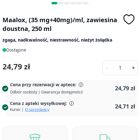
Maalox, (35 mg+40mg)/ml, zawiesina
doustna, 250 ml
zgaga, nadkwaśność, niestrawność, nieżyt żołądka
Dostępne
Ilość
24,79 zł
-
+
Cena przy rezerwacji w aptece:
24,79 zł
Odbiór osobisty | Gwarancja dostępności!
Cena z apteki wysyłkowej:
24,71 zł
Kurier |
O sprzedawcy