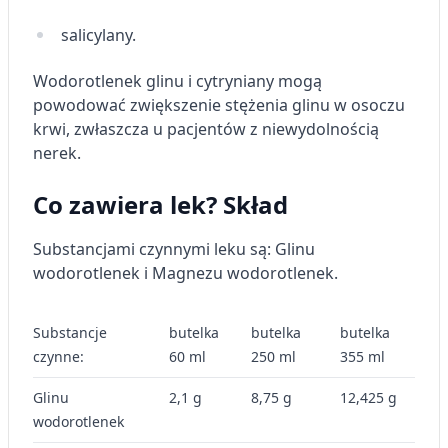
salicylany.
Wodorotlenek glinu i cytryniany mogą
powodować zwiększenie stężenia glinu w osoczu
krwi, zwłaszcza u pacjentów z niewydolnością
nerek.
Co zawiera lek? Skład
Substancjami czynnymi leku są: Glinu
wodorotlenek i Magnezu wodorotlenek.
Substancje
butelka
butelka
butelka
czynne:
60 ml
250 ml
355 ml
Glinu
2,1 g
8,75 g
12,425 g
wodorotlenek