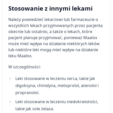
Stosowanie z innymi lekami
Wykorzystywanie ograniczonych danych do
wyboru reklam
Należy powiedzieć lekarzowi lub farmaceucie o
Tworzenie profili w celu
wszystkich lekach przyjmowanych przez pacjenta
spersonalizowanych reklam
obecnie lub ostatnio, a także o lekach, które
Wykorzystanie profili do wyboru
pacjent planuje przyjmować, ponieważ Maalox
spersonalizowanych reklam
może mieć wpływ na działanie niektórych leków
lub niektóre leki mogą mieć wpływ na działanie
Tworzenie profili w celu personalizacji treści
leku Maalox.
Wykorzystywanie profili w celu doboru
spersonalizowanych treści
W szczególności:
Pomiar efektywności reklam
Leki stosowane w leczeniu serca, takie jak
digoksyna, chinidyna, metoprolol, atenolol i
Pomiar efektywności treści
propranolol.
Rozumienie odbiorców dzięki statystyce lub
kombinacji danych z różnych źródeł
Leki stosowane w leczeniu niedokrwistości,
takie jak sole żelaza.
Rozwój i ulepszanie usług