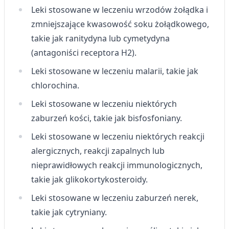
Leki stosowane w leczeniu wrzodów żołądka i
Wykorzystywanie ograniczonych danych do
zmniejszające kwasowość soku żołądkowego,
wyboru treści
takie jak ranitydyna lub cymetydyna
Funkcje specjalne IAB:
(antagoniści receptora H2).
Użycie dokładnych danych
geolokalizacyjnych
Leki stosowane w leczeniu malarii, takie jak
chlorochina.
Identyfikowanie urządzeń na podstawie
aktywnie żądanych informacji
Leki stosowane w leczeniu niektórych
Cele przetwarzania inne niż IAB:
zaburzeń kości, takie jak bisfosfoniany.
Niezbędne
Leki stosowane w leczeniu niektórych reakcji
alergicznych, reakcji zapalnych lub
Wydajność (Performance)
nieprawidłowych reakcji immunologicznych,
Reklama / śledzenie
takie jak glikokortykosteroidy.
Leki stosowane w leczeniu zaburzeń nerek,
takie jak cytryniany.