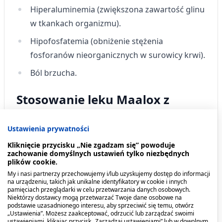
Hiperaluminemia (zwiększona zawartość glinu
w tkankach organizmu).
Hipofosfatemia (obniżenie stężenia
fosforanów nieorganicznych w surowicy krwi).
Ból brzucha.
Stosowanie leku Maalox z
jedzeniem i piciem
Ustawienia prywatności
Lek stosować po posiłku.
Kliknięcie przycisku „Nie zgadzam się” powoduje
zachowanie domyślnych ustawień tylko niezbędnych
Lek Maalox a alkohol
plików cookie.
My i nasi partnerzy przechowujemy i/lub uzyskujemy dostęp do informacji
na urządzeniu, takich jak unikalne identyfikatory w cookie i innych
Brak informacji o jednoczesnym stosowaniu leku
pamięciach przeglądarki w celu przetwarzania danych osobowych.
Maalox z alkoholem.
Niektórzy dostawcy mogą przetwarzać Twoje dane osobowe na
podstawie uzasadnionego interesu, aby sprzeciwić się temu, otwórz
„Ustawienia”. Możesz zaakceptować, odrzucić lub zarządzać swoimi
ustawieniami, klikając przycisk „Zarządzaj ustawieniami” lub w dowolnym