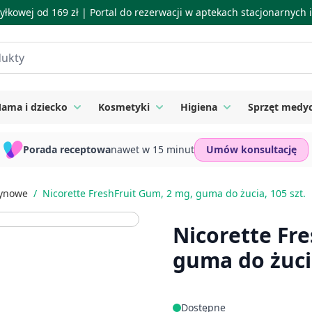
łkowej od 169 zł |
Portal do rezerwacji w aptekach stacjonarnych
ama i dziecko
Kosmetyki
Higiena
Sprzęt medy
ie
 submenu for Suplementy
Toggle submenu for Mama i dziecko
Toggle submenu for Kosmetyki
Toggle submenu for
Porada receptowa
nawet w 15 minut
Umów konsultację
tynowe
/
Nicorette FreshFruit Gum, 2 mg, guma do żucia, 105 szt.
Nicorette Fr
guma do żucia
Dostępne