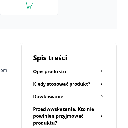
Spis treści
item
Opis produktu
Kiedy stosować produkt?
Dawkowanie
Nicorette Classic Gum, 2
Nicorette FreshFruit
N
Przeciwwskazania. Kto nie
mg, guma do żucia, 105
Gum, 4 mg, guma do
m
powinien przyjmować
szt.
żucia, 105 szt.
sz
113,59 zł
produktu?
113,59 zł