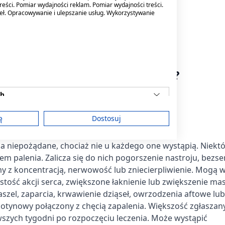
reści. Pomiar wydajności reklam. Pomiar wydajności treści.
iędzy dziąsłem i policzkiem.
deł. Opracowywanie i ulepszanie usług. Wykorzystywanie
ut.
owinien przyjmować produktu?
ch
Nicorette FreshFruit Gum.
ę
Dostosuj
ne produktu
ia niepożądane, chociaż nie u każdego one wystąpią.
Niekt
am
m palenia. Zalicza się do nich pogorszenie nastroju, bezse
emy z koncentracją, nerwowość lub zniecierpliwienie. Mogą 
stość akcji serca, zwiększone łaknienie lub zwiększenie masy
zel, zaparcia, krwawienie dziąseł, owrzodzenia aftowe lub
treści
otynowy połączony z chęcią zapalenia.
Większość zgłaszan
szych tygodni po rozpoczęciu leczenia. Może wystąpić