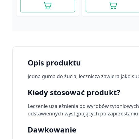
Opis produktu
Jedna guma do żucia, lecznicza zawiera jako su
Kiedy stosować produkt?
Leczenie uzależnienia od wyrobów tytoniowyc
odstawiennych występujących po zaprzestaniu 
Nicorette Freshmint
Nicorette Spray,1mg/
Gum, 4 mg, guma do
dawkę, aerozol do
żucia, 105 szt.
stosowania w jamie
Dawkowanie
113,59 zł
ustnej, 1 dozownik (150
81,59 zł