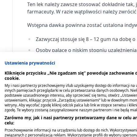
dawek)
Ten lek należy zawsze stosować dokładnie tak, j
farmaceuty. W razie wątpliwości należy zwrócić 
Wstępna dawka powinna zostać ustalona indywid
Zazwyczaj stosuje się 8 – 12 gum na dobę o
Osoby palące o niskim stopniu uzależnienia
Osoby palące o wysokim stopniu uzależnien
Ustawienia prywatności
Nie należy stosować więcej niż 15 gum na d
Kliknięcie przycisku „Nie zgadzam się” powoduje zachowanie
cookie.
Należy używać gumy, przez co najmniej trz
My i nasi partnerzy przechowujemy i/lub uzyskujemy dostęp do informacji na ur
innych pamięciach przeglądarki w celu przetwarzania danych osobowych. Ni
podstawie uzasadnionego interesu, aby sprzeciwić się temu, otwórz „Ustawie
Technika żucia
Gumę Nicorette należy żuć, gdy 
ustawieniami, klikając przycisk „Zarządzaj ustawieniami” lub w dowolnym mom
uwolnienia nikotyny, a następnie zaprzestaje s
witryny. Aby wycofać zgodę kliknij odcisk palca lub link w stopce serwisu i kli
zgodę. Te wybory zostaną zasygnalizowane naszym partnerom i nie będą mia
jamy ustnej. Nikotyna połknięta ze śliną nie m
Zarówno my, jak i nasi partnerzy przetwarzamy dane w celu an
żołądek, powodując np. czkawkę.
celu:
Przechowywanie informacji na urządzeniu lub dostęp do nich. Wykorzystywani
Żuj gumę powoli do momentu poczucia sm
związanych z personalizacją reklam. Wykorzystanie profili do wyboru spersona