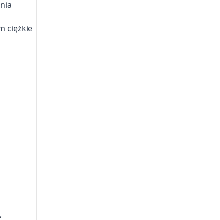
ania
m ciężkie
,