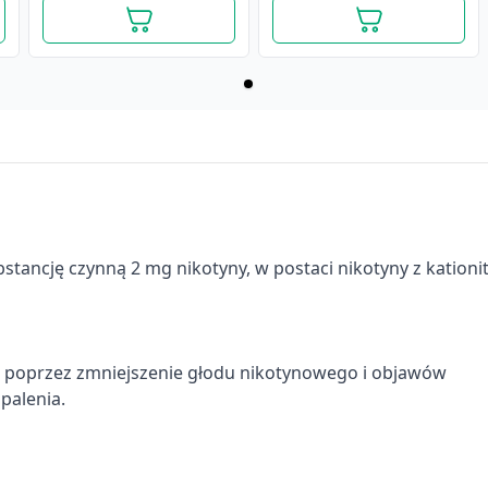
bstancję czynną 2 mg nikotyny, w postaci nikotyny z kation
h poprzez zmniejszenie głodu nikotynowego i objawów
palenia.
Nicorette invisipatch, 10
Nicorette Cool Berry, 13,6
mg, plastry
mg/ml, aerozol do
transdermalne, 7 szt.
stosowania w jamie
101,29 zł
ustnej, 150 dawek
81,59 zł