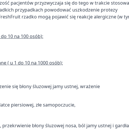
szość pacjentów przyzwyczaja się do tego w trakcie stosow
rzadkich przypadkach powodować uszkodzenie protezy
reshFruit rzadko mogą pojawić się reakcje alergiczne (w ty
ych z różnych źródeł
 do 10 na 100 osób):
ne ( u 1 do 10 na 1000 osób):
informacji
czenie się błony śluzowej jamy ustnej, wrażenie
latce piersiowej, złe samopoczucie,
, przekrwienie błony śluzowej nosa, ból jamy ustnej i gardła