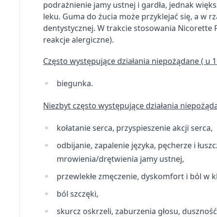
podrażnienie jamy ustnej i gardła, jednak więk
Pomiar efektywności treści
leku.
Guma do żucia może przyklejać się, a w 
dentystycznej.
W trakcie stosowania Nicorette F
Rozumienie odbiorców dzięki statystyce lub kombinacji dan
reakcje alergiczne).
Rozwój i ulepszanie usług
Często występujące działania niepożądane ( u 1
Wykorzystywanie ograniczonych danych do wyboru treści
biegunka.
Funkcje specjalne IAB:
Użycie dokładnych danych geolokalizacyjnych
Niezbyt często występujące działania niepożąda
Identyfikowanie urządzeń na podstawie aktywnie żądanych 
kołatanie serca, przyspieszenie akcji serca,
Cele przetwarzania inne niż IAB:
odbijanie, zapalenie języka, pęcherze i łusz
Niezbędne
mrowienia/drętwienia jamy ustnej,
Wydajność (Performance)
przewlekłe zmęczenie, dyskomfort i ból w k
ból szczęki,
Reklama / śledzenie
skurcz oskrzeli, zaburzenia głosu, duszność