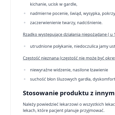
kichanie, ucisk w gardle,
nadmierne pocenie, świąd, wysypka, pokrz
zaczerwienienie twarzy, nadciśnienie.
Rzadko występujące działania niepożądane ( u 1
utrudnione połykanie, niedoczulica jamy us
Częstość nieznana (częstość nie może być okr
niewyraźne widzenie, nasilone łzawienie
suchość błon śluzowych gardła, dyskomfort
Stosowanie produktu z innym
Należy powiedzieć lekarzowi o wszystkich leka
lekach, które pacjent planuje przyjmować.