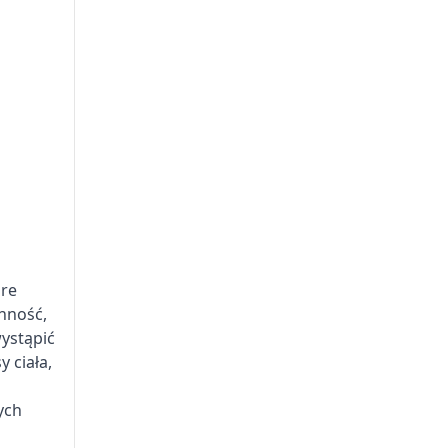
óre
nność,
wystąpić
 ciała,
ych