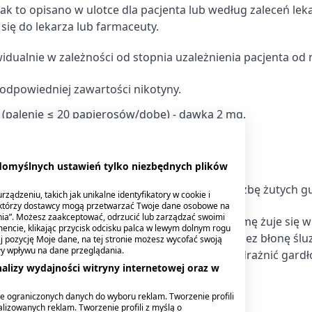
ak to opisano w ulotce dla pacjenta lub według zaleceń lek
się do lekarza lub farmaceuty.
ualnie w zależności od stopnia uzależnienia pacjenta od n
 odpowiedniej zawartości nikotyny.
 (palenie ≤ 20 papierosów/dobę) - dawka 2 mg.
ia - 4 mg.
obę.
 domyślnych ustawień tylko niezbędnych plików
y miesiące, przy czym stopniowo redukować liczbę żutych g
ządzeniu, takich jak unikalne identyfikatory w cookie i
ektórzy dostawcy mogą przetwarzać Twoje dane osobowe na
nia”. Możesz zaakceptować, odrzucić lub zarządzać swoimi
odczuwa się potrzebę zapalenia papierosa. Gumę żuje się w
encie, klikając przycisk odcisku palca w lewym dolnym rogu
ię żucia, aby umożliwić wchłonięcie nikotyny przez błonę śl
knij pozycję Moje dane, na tej stronie możesz wycofać swoją
ły wpływu na dane przeglądania.
a korzystnego działania i w nadmiarze może podrażnić gardł
alizy wydajności witryny internetowej oraz w
e ograniczonych danych do wyboru reklam. Tworzenie profili
aku.
lizowanych reklam. Tworzenie profili z myślą o