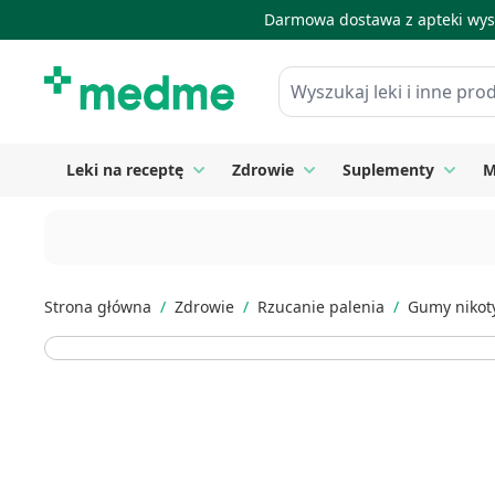
Darmowa dostawa z apteki wysy
Skip to Content
Wyszukaj leki i inne produkty
Leki na receptę
Zdrowie
Suplementy
M
Toggle submenu for Leki na receptę
Toggle submenu for Zdrow
Toggle
Strona główna
/
Zdrowie
/
Rzucanie palenia
/
Gumy niko