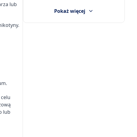
arza lub
Pokaż więcej
ikotyny.
um.
 celu
uzową
o lub