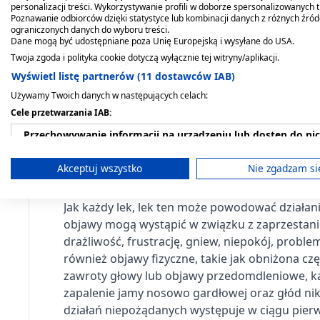
personalizacji treści. Wykorzystywanie profili w doborze spersonalizowanych t
Następnie przerwij żucie i zatrzymaj gumę m
Poznawanie odbiorców dzięki statystyce lub kombinacji danych z różnych źró
ograniczonych danych do wyboru treści.
Dane mogą być udostępniane poza Unię Europejską i wysyłane do USA.
Zacznij żuć ponownie gdy smak zniknie.
Twoja zgoda i polityka cookie dotyczą wyłącznie tej witryny/aplikacji.
Czynność tę należy powtarzać przez 30 min
Wyświetl listę partnerów (11 dostawców IAB)
Używamy Twoich danych w następujących celach:
Przeciwwskazania. Kto nie p
Cele przetwarzania IAB:
Przechowywanie informacji na urządzeniu lub dostęp do ni
Nadwrażliwość na którykolwiek ze składników 
Wykorzystywanie ograniczonych danych do wyboru reklam
Akceptuj wszystko
Nie zgadzam si
Możliwe działania niepożąda
Tworzenie profili w celu spersonalizowanych reklam
Jak każdy lek, lek ten może powodować działan
Wykorzystanie profili do wyboru spersonalizowanych rekl
objawy mogą wystąpić w związku z zaprzestanie
drażliwość, frustrację, gniew, niepokój, probl
Tworzenie profili w celu personalizacji treści
również objawy fizyczne, takie jak obniżona czę
zawroty głowy lub objawy przedomdleniowe, kas
Wykorzystywanie profili w celu doboru spersonalizowanych 
zapalenie jamy nosowo gardłowej oraz głód nik
działań niepożądanych występuje w ciągu pierw
Pomiar efektywności reklam