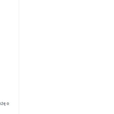
kżę o