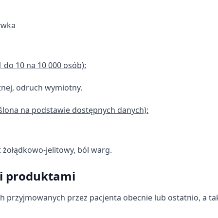
ywka
 do 10 na 10 000 osób):
tnej, odruch wymiotny.
eślona na podstawie dostępnych danych):
 żołądkowo-jelitowy, ból warg.
i produktami
ch przyjmowanych przez pacjenta obecnie lub ostatnio, a ta