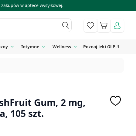
 i zakupów w aptece wysyłkowej.
Koszyk
czny
Intymne
Wellness
Poznaj leki GLP-1
 Higiena
Toggle submenu for Sprzęt medyczny
Toggle submenu for Intymne
Toggle submenu for Wellness
eshFruit Gum, 2 mg,
, 105 szt.