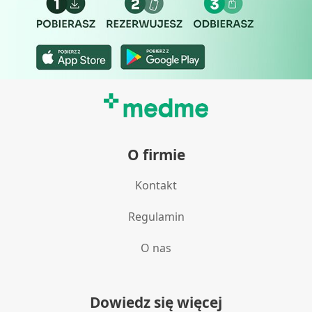
Rozumienie odbiorców dzięki statystyce lub
kombinacji danych z różnych źródeł
Rozwój i ulepszanie usług
Wykorzystywanie ograniczonych danych do
wyboru treści
Funkcje specjalne IAB:
O firmie
Użycie dokładnych danych
geolokalizacyjnych
Kontakt
Identyfikowanie urządzeń na podstawie
aktywnie żądanych informacji
Regulamin
Cele przetwarzania inne niż IAB:
O nas
Niezbędne
Wydajność (Performance)
Dowiedz się więcej
Reklama / śledzenie