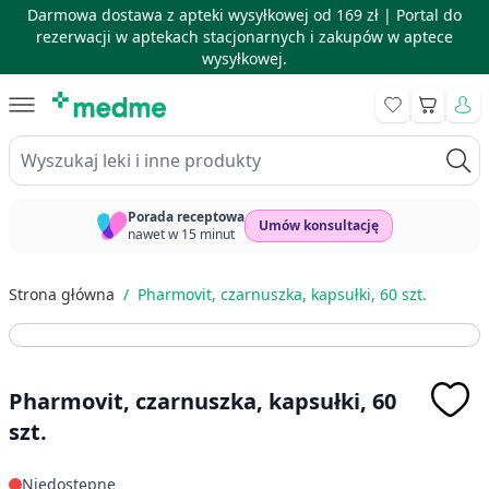
Darmowa dostawa z apteki wysyłkowej od 169 zł |
Portal do
rezerwacji w aptekach stacjonarnych i zakupów w aptece
wysyłkowej.
Skip to Content
Koszyk
Wyszukaj leki i inne produkty
Porada receptowa
Umów konsultację
nawet w 15 minut
Strona główna
/
Pharmovit, czarnuszka, kapsułki, 60 szt.
Pharmovit, czarnuszka, kapsułki, 60
szt.
Niedostępne