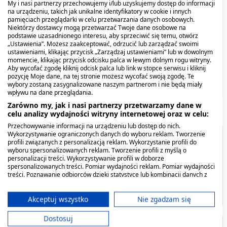
My i nasi partnerzy przechowujemy i/lub uzyskujemy dostęp do informacji
30 szt
powlekane, 90 szt.
na urządzeniu, takich jak unikalne identyfikatory w cookie i innych
pamięciach przeglądarki w celu przetwarzania danych osobowych.
Niektórzy dostawcy mogą przetwarzać Twoje dane osobowe na
26,09 zł
31,79 zł
podstawie uzasadnionego interesu, aby sprzeciwić się temu, otwórz
„Ustawienia”. Możesz zaakceptować, odrzucić lub zarządzać swoimi
ustawieniami, klikając przycisk „Zarządzaj ustawieniami” lub w dowolnym
momencie, klikając przycisk odcisku palca w lewym dolnym rogu witryny.
Aby wycofać zgodę kliknij odcisk palca lub link w stopce serwisu i kliknij
pozycję Moje dane, na tej stronie możesz wycofać swoją zgodę. Te
wybory zostaną zasygnalizowane naszym partnerom i nie będą miały
wpływu na dane przeglądania.
Zarówno my, jak i nasi partnerzy przetwarzamy dane w
celu analizy wydajności witryny internetowej oraz w celu:
Przechowywanie informacji na urządzeniu lub dostęp do nich.
Wykorzystywanie ograniczonych danych do wyboru reklam. Tworzenie
Spis treści
profili związanych z personalizacją reklam. Wykorzystanie profili do
wyboru spersonalizowanych reklam. Tworzenie profili z myślą o
personalizacji treści. Wykorzystywanie profili w doborze
Możliwe reakcje alergiczne
spersonalizowanych treści. Pomiar wydajności reklam. Pomiar wydajności
treści. Poznawanie odbiorców dzięki statystyce lub kombinacji danych z
różnych źródeł. Opracowywanie i ulepszanie usług. Wykorzystywanie
Producent - podmiot odpowiedzialny
ograniczonych danych do wyboru treści.
Dane mogą być udostępniane poza Unię Europejską i wysyłane do USA.
Akceptuj wszystko
Nie zgadzam się
Twoja zgoda i polityka cookie dotyczą wyłącznie tej witryny/aplikacji.
Dostosuj
Wyświetl listę partnerów (11 dostawców IAB)