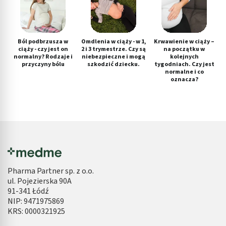
Ból podbrzusza w
Omdlenia w ciąży - w 1,
Krwawienie w ciąży –
ciąży - czy jest on
2 i 3 trymestrze. Czy są
na początku w
normalny? Rodzaje i
niebezpieczne i mogą
kolejnych
przyczyny bólu
szkodzić dziecku.
tygodniach. Czy jest
normalne i co
oznacza?
Pharma Partner sp. z o.o.
ul. Pojezierska 90A
91-341 Łódź
NIP: 9471975869
KRS: 0000321925