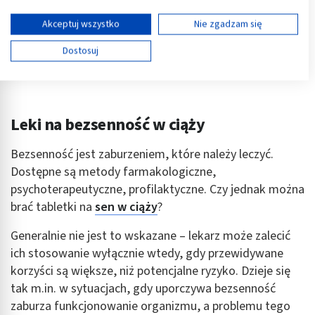
Twoja zgoda i polityka cookie dotyczą wyłącznie tej witryny/aplikacji.
Wyświetl listę partnerów (11 dostawców IAB)
Akceptuj wszystko
Nie zgadzam się
Używamy Twoich danych w następujących celach:
Dostosuj
Cele przetwarzania IAB:
Przechowywanie informacji na urządzeniu lub
dostęp do nich
Leki na bezsenność w ciąży
Wykorzystywanie ograniczonych danych do
wyboru reklam
Bezsenność jest zaburzeniem, które należy leczyć.
Tworzenie profili w celu spersonalizowanych
Dostępne są metody farmakologiczne,
reklam
psychoterapeutyczne, profilaktyczne. Czy jednak można
Wykorzystanie profili do wyboru
brać tabletki na
sen w ciąży
?
spersonalizowanych reklam
Generalnie nie jest to wskazane – lekarz może zalecić
Tworzenie profili w celu personalizacji treści
ich stosowanie wyłącznie wtedy, gdy przewidywane
korzyści są większe, niż potencjalne ryzyko. Dzieje się
Wykorzystywanie profili w celu doboru
spersonalizowanych treści
tak m.in. w sytuacjach, gdy uporczywa bezsenność
zaburza funkcjonowanie organizmu, a problemu tego
Pomiar efektywności reklam