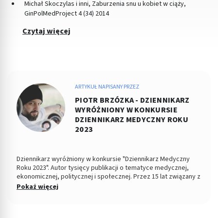
Michał Skoczylas i inni, Zaburzenia snu u kobiet w ciąży,
GinPolMedProject 4 (34) 2014
Czytaj więcej
ARTYKUŁ NAPISANY PRZEZ
PIOTR BRZÓZKA - DZIENNIKARZ
WYRÓŻNIONY W KONKURSIE
DZIENNIKARZ MEDYCZNY ROKU
2023
Dziennikarz wyróżniony w konkursie "Dziennikarz Medyczny
Roku 2023". Autor tysięcy publikacji o tematyce medycznej,
ekonomicznej, politycznej i społecznej. Przez 15 lat związany z
Dziennikiem Łódzkim i Polska TheTimes. Z wykształcenia
Pokaż więcej
socjolog stosunków politycznych, absolwent Wydziału
Ekonomiczno-Socjologicznego Uniwersytetu Łódzkiego. Po
godzinach fotografuje, projektuje, maluje, tworzy muzykę.