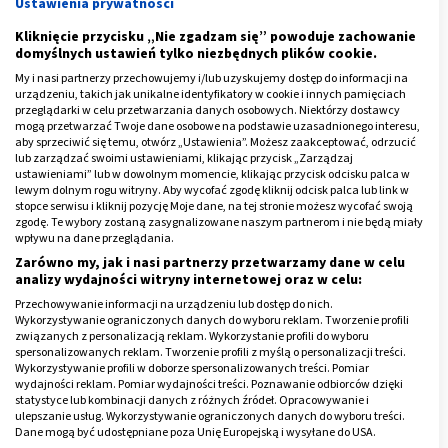
Ustawienia prywatności
ciała mogą uniemożliwiać wygodne ułożenie się,
znalezienie właściwej pozycji na materacu.
Kliknięcie przycisku „Nie zgadzam się” powoduje zachowanie
domyślnych ustawień tylko niezbędnych plików cookie.
My i nasi partnerzy przechowujemy i/lub uzyskujemy dostęp do informacji na
Bezsenność i
strach przed porodem
często są
urządzeniu, takich jak unikalne identyfikatory w cookie i innych pamięciach
rezultatem narastające
stresu w ciąży
, związanego
przeglądarki w celu przetwarzania danych osobowych. Niektórzy dostawcy
mogą przetwarzać Twoje dane osobowe na podstawie uzasadnionego interesu,
między innymi z obawą o zdrowie własne i dziecka.
aby sprzeciwić się temu, otwórz „Ustawienia”. Możesz zaakceptować, odrzucić
Nadmiar emocji powoduje zwiększone wydzielanie
lub zarządzać swoimi ustawieniami, klikając przycisk „Zarządzaj
ustawieniami” lub w dowolnym momencie, klikając przycisk odcisku palca w
takich substancji jak kortyzol (hormon stresu),
lewym dolnym rogu witryny. Aby wycofać zgodę kliknij odcisk palca lub link w
adrenalina i noradrenalina (hormony walki i ucieczki),
stopce serwisu i kliknij pozycję Moje dane, na tej stronie możesz wycofać swoją
zgodę. Te wybory zostaną zasygnalizowane naszym partnerom i nie będą miały
czy cytokiny prozapalne Il-1, Il6, TNF-alfa. Wszystkie
wpływu na dane przeglądania.
one mogą powodować zaburzenia snu.
Zarówno my, jak i nasi partnerzy przetwarzamy dane w celu
analizy wydajności witryny internetowej oraz w celu:
Reklama
Przechowywanie informacji na urządzeniu lub dostęp do nich.
Wykorzystywanie ograniczonych danych do wyboru reklam. Tworzenie profili
związanych z personalizacją reklam. Wykorzystanie profili do wyboru
spersonalizowanych reklam. Tworzenie profili z myślą o personalizacji treści.
Wykorzystywanie profili w doborze spersonalizowanych treści. Pomiar
wydajności reklam. Pomiar wydajności treści. Poznawanie odbiorców dzięki
statystyce lub kombinacji danych z różnych źródeł. Opracowywanie i
ulepszanie usług. Wykorzystywanie ograniczonych danych do wyboru treści.
Dane mogą być udostępniane poza Unię Europejską i wysyłane do USA.