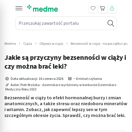
Koszyk
Przeszukaj zawartość portalu
in submenu: Leki na receptę
win submenu: Zdrowie
Medme
Ciąża
Objawy w ciąży
Bezsenność w ciąży - na początku i prze
win submenu: Suplementy
Jakie są przyczyny bezsenności w ciąży i
win submenu: Mama i dziecko
czy można brać leki?
win submenu: Kosmetyki
Data aktualizacji: 16 czerwca 2026
~ 6 minut czytania
Autor:
Piotr Brzózka - dziennikarz wyróżniony w konkursie Dziennikarz
Medyczny Roku 2023
win submenu: Higiena
Bezsenność w ciąży to efekt hormonalnej burzy i zmian
win submenu: Sprzęt medyczny
anatomicznych, a także stresu oraz niedoboru minerałów
i witamin. Zobacz, jak zapewnić lepszy sen w tym
szczególnym okresie życia. Sprawdź, czy można brać leki.
win submenu: Intymne
win submenu: Wellness