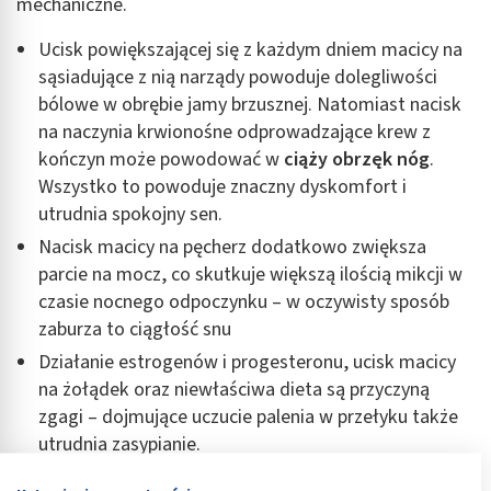
mechaniczne.
Ucisk powiększającej się z każdym dniem macicy na
sąsiadujące z nią narządy powoduje dolegliwości
bólowe w obrębie jamy brzusznej. Natomiast nacisk
na naczynia krwionośne odprowadzające krew z
kończyn może powodować w
ciąży obrzęk nóg
.
Wszystko to powoduje znaczny dyskomfort i
utrudnia spokojny sen.
Nacisk macicy na pęcherz dodatkowo zwiększa
parcie na mocz, co skutkuje większą ilością mikcji w
czasie nocnego odpoczynku – w oczywisty sposób
zaburza to ciągłość snu
Działanie estrogenów i progesteronu, ucisk macicy
na żołądek oraz niewłaściwa dieta są przyczyną
zgagi – dojmujące uczucie palenia w przełyku także
utrudnia zasypianie.
Zmiany anatomiczne, zwiększenie gabarytów i masy