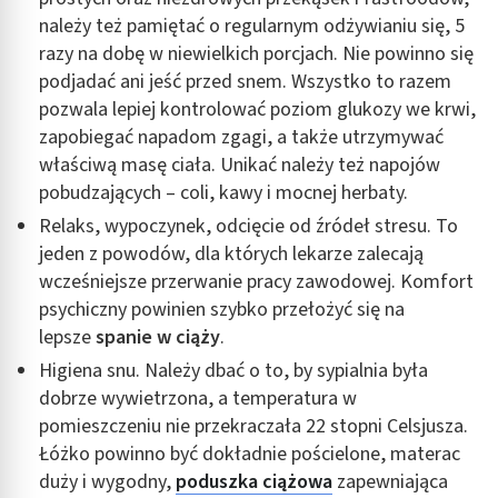
należy też pamiętać o regularnym odżywianiu się, 5
razy na dobę w niewielkich porcjach. Nie powinno się
podjadać ani jeść przed snem. Wszystko to razem
pozwala lepiej kontrolować poziom glukozy we krwi,
zapobiegać napadom zgagi, a także utrzymywać
właściwą masę ciała. Unikać należy też napojów
pobudzających – coli, kawy i mocnej herbaty.
Relaks, wypoczynek, odcięcie od źródeł stresu. To
jeden z powodów, dla których lekarze zalecają
wcześniejsze przerwanie pracy zawodowej. Komfort
psychiczny powinien szybko przełożyć się na
lepsze
spanie w ciąży
.
Higiena snu. Należy dbać o to, by sypialnia była
dobrze wywietrzona, a temperatura w
pomieszczeniu nie przekraczała 22 stopni Celsjusza.
Łóżko powinno być dokładnie pościelone, materac
duży i wygodny,
poduszka ciążowa
zapewniająca