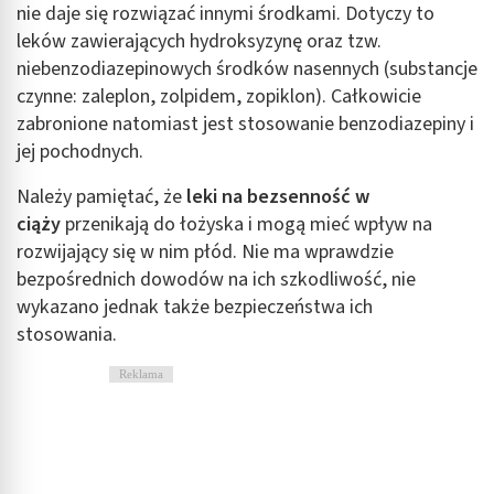
nie daje się rozwiązać innymi środkami. Dotyczy to
leków zawierających hydroksyzynę oraz tzw.
Pomiar efektywności treści
niebenzodiazepinowych środków nasennych (substancje
Rozumienie odbiorców dzięki statystyce lub
czynne: zaleplon, zolpidem, zopiklon). Całkowicie
kombinacji danych z różnych źródeł
zabronione natomiast jest stosowanie benzodiazepiny i
jej pochodnych.
Rozwój i ulepszanie usług
Należy pamiętać, że
leki na bezsenność w
Wykorzystywanie ograniczonych danych do
wyboru treści
ciąży
przenikają do łożyska i mogą mieć wpływ na
rozwijający się w nim płód. Nie ma wprawdzie
Funkcje specjalne IAB:
bezpośrednich dowodów na ich szkodliwość, nie
Użycie dokładnych danych geolokalizacyjnych
wykazano jednak także bezpieczeństwa ich
Identyfikowanie urządzeń na podstawie
stosowania.
aktywnie żądanych informacji
Reklama
Cele przetwarzania inne niż IAB:
Niezbędne
Wydajność (Performance)