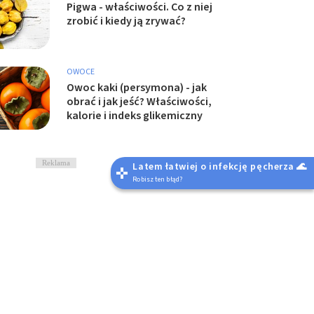
Pigwa - właściwości. Co z niej
zrobić i kiedy ją zrywać?
OWOCE
Owoc kaki (persymona) - jak
obrać i jak jeść? Właściwości,
kalorie i indeks glikemiczny
Reklama
Latem łatwiej o infekcję pęcherza 🌊
Robisz ten błąd?