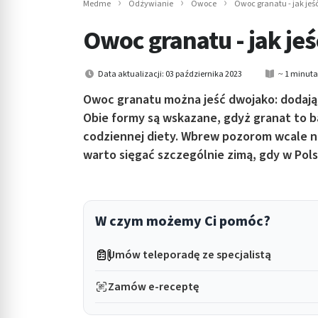
Medme
Odżywianie
Owoce
Owoc granatu - jak jeś
in submenu: Wellness
Owoc granatu - jak jeś
Data aktualizacji: 03 października 2023
~ 1 minuta
Owoc granatu można jeść dwojako: dodając
Obie formy są wskazane, gdyż granat to 
codziennej diety. Wbrew pozorom wcale ni
warto sięgać szczególnie zimą, gdy w Po
W czym możemy Ci pomóc?
Umów teleporadę ze specjalistą
Zamów e-receptę