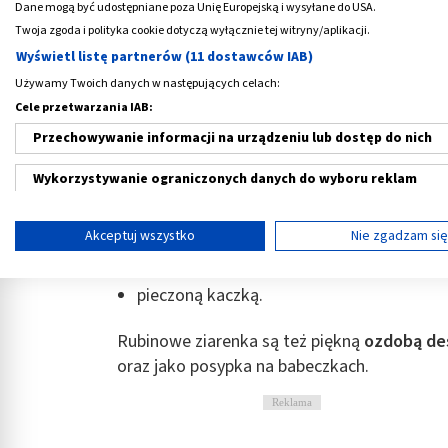
przeciwieństwie do chipsów, można bez wyr
Dane mogą być udostępniane poza Unię Europejską i wysyłane do USA.
serialu.
Twoja zgoda i polityka cookie dotyczą wyłącznie tej witryny/aplikacji.
Wyświetl listę partnerów (11 dostawców IAB)
Można też dodać je do dań wytrawnych, np. 
Używamy Twoich danych w następujących celach:
granatu nie tylko fantastycznie ubarwią sał
Cele przetwarzania IAB:
smakowe.
Przechowywanie informacji na urządzeniu lub dostęp do nich
Granat świetnie komponuje się m.in. z:
Wykorzystywanie ograniczonych danych do wyboru reklam
łososiem,
Tworzenie profili w celu spersonalizowanych reklam
pieczonymi burakami,
Akceptuj wszystko
Nie zgadzam si
Wykorzystanie profili do wyboru spersonalizowanych reklam
czerwoną cebulą,
pieczoną kaczką.
Tworzenie profili w celu personalizacji treści
Rubinowe ziarenka są też piękną
ozdobą de
Wykorzystywanie profili w celu doboru spersonalizowanych tre
oraz jako posypka na babeczkach.
Pomiar efektywności reklam
Reklama
Pomiar efektywności treści