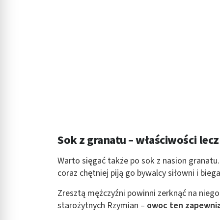
Rozumienie odbiorców dzięki statystyce lub kombinacji danych
Rozwój i ulepszanie usług
Wykorzystywanie ograniczonych danych do wyboru treści
Funkcje specjalne IAB:
Użycie dokładnych danych geolokalizacyjnych
Identyfikowanie urządzeń na podstawie aktywnie żądanych inf
Cele przetwarzania inne niż IAB:
Niezbędne
Sok z granatu – właściwości lecz
Wydajność (Performance)
Warto sięgać także po sok z nasion granatu
coraz chętniej piją go bywalcy siłowni i bieg
Reklama / śledzenie
Zresztą mężczyźni powinni zerknąć na nieg
starożytnych Rzymian –
owoc ten zapewni