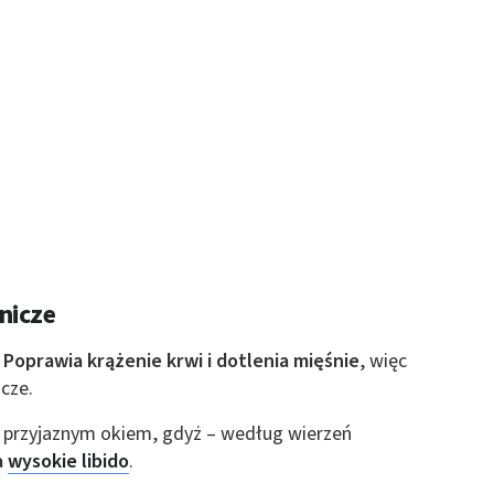
 z różnych źródeł
ormacji
nicze
.
Poprawia krążenie krwi i dotlenia mięśnie
, więc
acze.
o przyjaznym okiem, gdyż – według wierzeń
a
wysokie libido
.