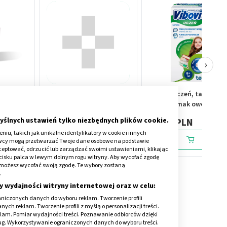
›
agen
Resource Protein, płyn,
Vibovit Uczeń, tabletki d
ą OWOCE
sm.owoce leśne, 200 ml x 4
ssania, smak owoce leśn
k
szt
od 8 lat, 30 szt.
yślnych ustawień tylko niezbędnych plików cookie.
35,79 PLN
34,79 PLN
iu, takich jak unikalne identyfikatory w cookie i innych
awcy mogą przetwarzać Twoje dane osobowe na podstawie
kceptować, odrzucić lub zarządzać swoimi ustawieniami, klikając
cisku palca w lewym dolnym rogu witryny. Aby wycofać zgodę
onie możesz wycofać swoją zgodę. Te wybory zostaną
.
y wydajności witryny internetowej oraz w celu:
niczonych danych do wyboru reklam. Tworzenie profili
ch reklam. Tworzenie profili z myślą o personalizacji treści.
klam. Pomiar wydajności treści. Poznawanie odbiorców dzięki
ą „do pochrupania” przed telewizorem – w
ług. Wykorzystywanie ograniczonych danych do wyboru treści.