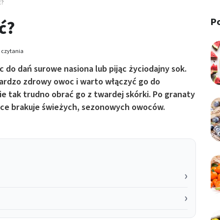
ć?
P
ć?
 czytania
 do dań surowe nasiona lub pijąc życiodajny sok.
bardzo zdrowy owoc i warto włączyć go do
e tak trudno obrać go z twardej skórki. Po granaty
lsce brakuje świeżych, sezonowych owoców.