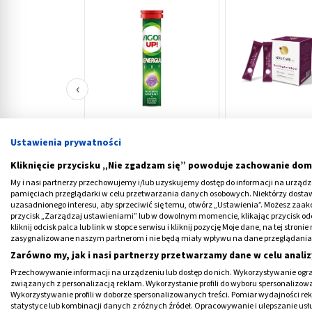
‹
Vigor UP! Energia
SELFCARE LAB Kol
Ustawienia prywatności
sm.owoce leśne,
5000 mg z glicyn
tabl.musuj., 20 szt
LEŚNE, 30 saszete
Kliknięcie przycisku „Nie zgadzam się” powoduje zachowanie dom
26,89 PLN
77,99 PLN
My i nasi partnerzy przechowujemy i/lub uzyskujemy dostęp do informacji na urządzen
pamięciach przeglądarki w celu przetwarzania danych osobowych. Niektórzy dost
uzasadnionego interesu, aby sprzeciwić się temu, otwórz „Ustawienia”. Możesz zaa
przycisk „Zarządzaj ustawieniami” lub w dowolnym momencie, klikając przycisk od
kliknij odcisk palca lub link w stopce serwisu i kliknij pozycję Moje dane, na tej str
zasygnalizowane naszym partnerom i nie będą miały wpływu na dane przeglądania
Zarówno my, jak i nasi partnerzy przetwarzamy dane w celu analiz
Jak jeść owoc granatu?
Przechowywanie informacji na urządzeniu lub dostęp do nich. Wykorzystywanie ogra
związanych z personalizacją reklam. Wykorzystanie profili do wyboru spersonalizowany
Wykorzystywanie profili w doborze spersonalizowanych treści. Pomiar wydajności re
Nasiona granatu mogą być zdrową przekąsk
statystyce lub kombinacji danych z różnych źródeł. Opracowywanie i ulepszanie us