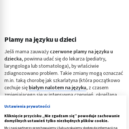
Plamy na języku u dzieci
Jeśli mama zauważy
czerwone plamy na języku u
dziecka
, powinna udać się do lekarza (pediatry,
laryngologa lub stomatologa), by właściwie
zdiagnozowano problem. Takie zmiany mogą oznaczać
m.in. taką chorobę jak szkarlatyna (która początkowo
cechuje się
białym nalotem na języku
, z czasem
zmieniającego się w intensywną czerwień, określaną
też jako malinową). Pozostałe symptomy schorzenia to
Ustawienia prywatności
np. wysoka gorączka, silny ból gardła, wymioty,
biegunka, a także wysypka, występująca głównie na
Kliknięcie przycisku „Nie zgadzam się” powoduje zachowanie
domyślnych ustawień tylko niezbędnych plików cookie.
klatce piersiowej, ramionach, udach i brzuchu.
My i nasi partnerzy przechowujemy i/lub uzyskujemy dostęp do informacji na