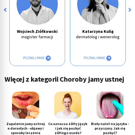
Wojciech Ziółkowski
Katarzyna Kulig
magister farmacji
dermatolog i wenerolog
POZNAJ MNIE
POZNAJ MNIE
Więcej z kategorii Choroby jamy ustnej
Zapalenie jamy ustnej
Co oznacza żółty język
Biały nalot na języku -
u dorosłych - objawy i
i jak się pozbyć
przyczyny. Jak się
sposoby leczenia
żółtego osadu?
pozbyć?