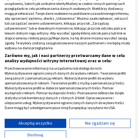
urządzeniu, takich jak unikalne identyfikatory w cookie i innych pamięciach
Plamy na języku dziecka
to także objaw np. infekcji
przeglądarki w celu przetwarzania danych osobowych. Niektórzy dostawcy
wirusowej albo grzybiczej. Zdarza się także, że zmiany
mogą przetwarzać Twoje dane osobowe na podstawie uzasadnionego interesu,
aby sprzeciwić się temu, otwórz „Ustawienia”. Możesz zaakceptować, odrzucić
występujące w jamie ustnej dziecka są spowodowane
lub zarządzać swoimi ustawieniami, klikając przycisk „Zarządzaj
ustawieniami” lub w dowolnym momencie, klikając przycisk odcisku palca w
alergią, bądź niedoborem witamin albo
lewym dolnym rogu witryny. Aby wycofać zgodę kliknij odcisk palca lub link w
mikroelementów w diecie. Czasami mogą stanowić
stopce serwisu i kliknij pozycję Moje dane, na tej stronie możesz wycofać swoją
zgodę. Te wybory zostaną zasygnalizowane naszym partnerom i nie będą miały
rezultat podawania niektórych leków (np.
wpływu na dane przeglądania.
antybiotyków).
Zarówno my, jak i nasi partnerzy przetwarzamy dane w celu
analizy wydajności witryny internetowej oraz w celu:
Jeszcze
co oznaczają plamy na języku
u dziecka? Dość
Przechowywanie informacji na urządzeniu lub dostęp do nich.
częstym powodem zmian w jamie ustnej malca jest
Wykorzystywanie ograniczonych danych do wyboru reklam. Tworzenie profili
związanych z personalizacją reklam. Wykorzystanie profili do wyboru
niewystarczająca higiena, czyli zbyt rzadkie,
spersonalizowanych reklam. Tworzenie profili z myślą o personalizacji treści.
niedokładne mycie zębów i języka.
Wykorzystywanie profili w doborze spersonalizowanych treści. Pomiar
wydajności reklam. Pomiar wydajności treści. Poznawanie odbiorców dzięki
statystyce lub kombinacji danych z różnych źródeł. Opracowywanie i
Reklama
ulepszanie usług. Wykorzystywanie ograniczonych danych do wyboru treści.
Dane mogą być udostępniane poza Unię Europejską i wysyłane do USA.
Twoja zgoda i polityka cookie dotyczą wyłącznie tej witryny/aplikacji.
Wyświetl listę partnerów (11 dostawców IAB)
Akceptuj wszystko
Nie zgadzam się
Używamy Twoich danych w następujących celach:
Dostosuj