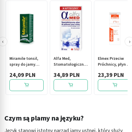
‹
›
Miramile tonsil,
Alfa Med,
Elmex Przeciw
spray do jamy
Stomatologiczny
Próchnicy, płyn do
ustnej i gardła, 30
płyn do higieny
płukania jamy
24,09 PLN
34,89 PLN
23,39 PLN
ml
jamy ustnej dla
ustnej bez
osób szczególnie
alkoholu, 400 ml
wymagających,
200ml
Czym są plamy na języku?
Język stanowi istotny narząd jamy ustnej, który służy