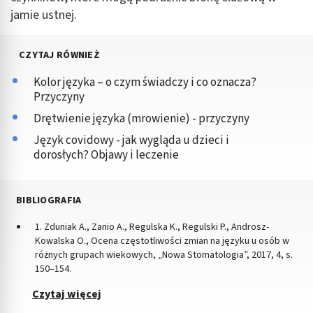
jamie ustnej.
CZYTAJ RÓWNIEŻ
Kolor języka – o czym świadczy i co oznacza?
Przyczyny
Drętwienie języka (mrowienie) - przyczyny
Język covidowy - jak wygląda u dzieci i
dorosłych? Objawy i leczenie
BIBLIOGRAFIA
1. Zduniak A., Zanio A., Regulska K., Regulski P., Androsz-
Kowalska O., Ocena częstotliwości zmian na języku u osób w
różnych grupach wiekowych, „Nowa Stomatologia”, 2017, 4, s.
150–154.
Czytaj więcej