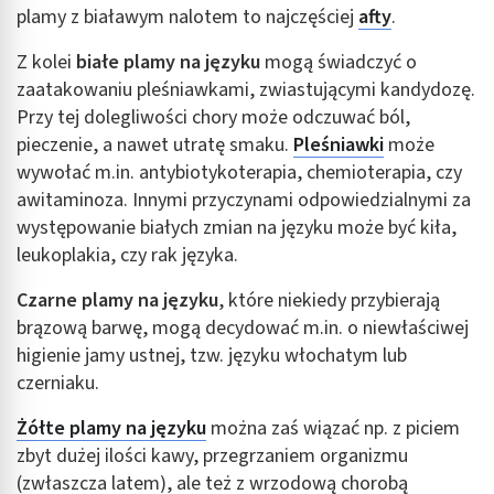
plamy z białawym nalotem to najczęściej
afty
.
Z kolei
białe plamy na języku
mogą świadczyć o
zaatakowaniu pleśniawkami, zwiastującymi kandydozę.
Przy tej dolegliwości chory może odczuwać ból,
pieczenie, a nawet utratę smaku.
Pleśniawki
może
wywołać m.in. antybiotykoterapia, chemioterapia, czy
awitaminoza. Innymi przyczynami odpowiedzialnymi za
występowanie białych zmian na języku może być kiła,
leukoplakia, czy rak języka.
Czarne plamy na języku
, które niekiedy przybierają
brązową barwę, mogą decydować m.in. o niewłaściwej
higienie jamy ustnej, tzw. języku włochatym lub
czerniaku.
Żółte plamy na języku
można zaś wiązać np. z piciem
zbyt dużej ilości kawy, przegrzaniem organizmu
(zwłaszcza latem), ale też z wrzodową chorobą