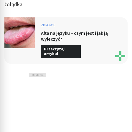
żołądka.
ZDROWIE
Afta na języku – czym jest i jak ją
wyleczyć?
Przeczytaj
artykuł
Reklama