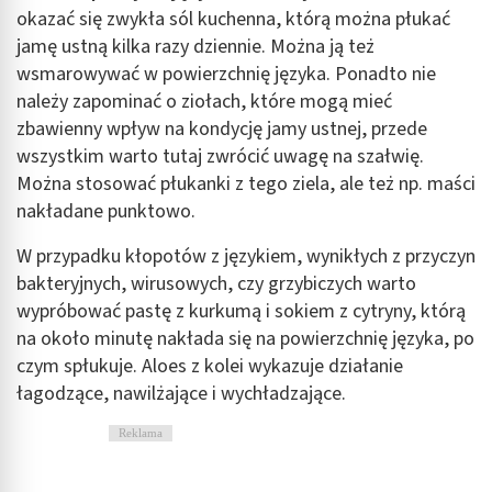
kombinacji danych z różnych źródeł
okazać się zwykła sól kuchenna, którą można płukać
jamę ustną kilka razy dziennie. Można ją też
Rozwój i ulepszanie usług
wsmarowywać w powierzchnię języka. Ponadto nie
należy zapominać o ziołach, które mogą mieć
Wykorzystywanie ograniczonych danych do
wyboru treści
zbawienny wpływ na kondycję jamy ustnej, przede
wszystkim warto tutaj zwrócić uwagę na szałwię.
Funkcje specjalne IAB:
Można stosować płukanki z tego ziela, ale też np. maści
Użycie dokładnych danych geolokalizacyjnych
nakładane punktowo.
Identyfikowanie urządzeń na podstawie
W przypadku kłopotów z językiem, wynikłych z przyczyn
aktywnie żądanych informacji
bakteryjnych, wirusowych, czy grzybiczych warto
Cele przetwarzania inne niż IAB:
wypróbować pastę z kurkumą i sokiem z cytryny, którą
Niezbędne
na około minutę nakłada się na powierzchnię języka, po
czym spłukuje. Aloes z kolei wykazuje działanie
Wydajność (Performance)
łagodzące, nawilżające i wychładzające.
Reklama / śledzenie
Reklama