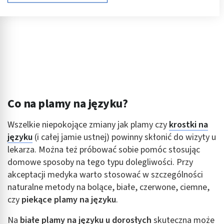
Cele przetwarzania IAB:
Przechowywanie informacji na urządzeniu lub
dostęp do nich
Wykorzystywanie ograniczonych danych do
wyboru reklam
Tworzenie profili w celu spersonalizowanych
reklam
Co na plamy na języku?
Wykorzystanie profili do wyboru
spersonalizowanych reklam
Wszelkie niepokojące zmiany jak plamy czy
krostki na
Tworzenie profili w celu personalizacji treści
języku
(i całej jamie ustnej) powinny skłonić do wizyty u
lekarza. Można też próbować sobie pomóc stosując
Wykorzystywanie profili w celu doboru
domowe sposoby na tego typu dolegliwości. Przy
spersonalizowanych treści
akceptacji medyka warto stosować w szczególności
Pomiar efektywności reklam
naturalne metody na bolące, białe, czerwone, ciemne,
czy
piekące plamy na języku
.
Pomiar efektywności treści
Na
białe plamy na języku u dorosłych
skuteczna może
Rozumienie odbiorców dzięki statystyce lub