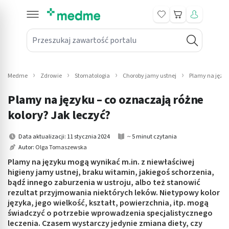
Koszyk
Przeszukaj zawartość portalu
in submenu: Leki na receptę
win submenu: Zdrowie
Medme
Zdrowie
Stomatologia
Choroby jamy ustnej
Plamy na język
win submenu: Suplementy
Plamy na języku – co oznaczają różne
win submenu: Mama i dziecko
kolory? Jak leczyć?
win submenu: Kosmetyki
Data aktualizacji: 11 stycznia 2024
~ 5 minut czytania
Autor:
Olga Tomaszewska
win submenu: Higiena
Plamy na języku mogą wynikać m.in. z niewłaściwej
higieny jamy ustnej, braku witamin, jakiegoś schorzenia,
win submenu: Sprzęt medyczny
bądź innego zaburzenia w ustroju, albo też stanowić
rezultat przyjmowania niektórych leków. Nietypowy kolor
win submenu: Intymne
języka, jego wielkość, kształt, powierzchnia, itp. mogą
świadczyć o potrzebie wprowadzenia specjalistycznego
leczenia. Czasem wystarczy jedynie zmiana diety, czy
win submenu: Wellness