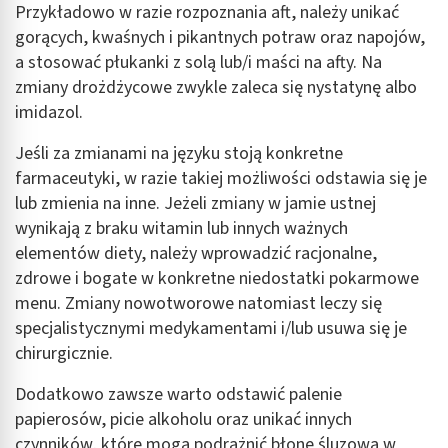
Przykładowo w razie rozpoznania aft, należy unikać
gorących, kwaśnych i pikantnych potraw oraz napojów,
a stosować płukanki z solą lub/i maści na afty. Na
zmiany drożdżycowe zwykle zaleca się nystatynę albo
imidazol.
Jeśli za zmianami na języku stoją konkretne
farmaceutyki, w razie takiej możliwości odstawia się je
lub zmienia na inne. Jeżeli zmiany w jamie ustnej
wynikają z braku witamin lub innych ważnych
elementów diety, należy wprowadzić racjonalne,
zdrowe i bogate w konkretne niedostatki pokarmowe
menu. Zmiany nowotworowe natomiast leczy się
specjalistycznymi medykamentami i/lub usuwa się je
chirurgicznie.
Dodatkowo zawsze warto odstawić palenie
papierosów, picie alkoholu oraz unikać innych
czynników, które mogą podrażnić błonę śluzową w