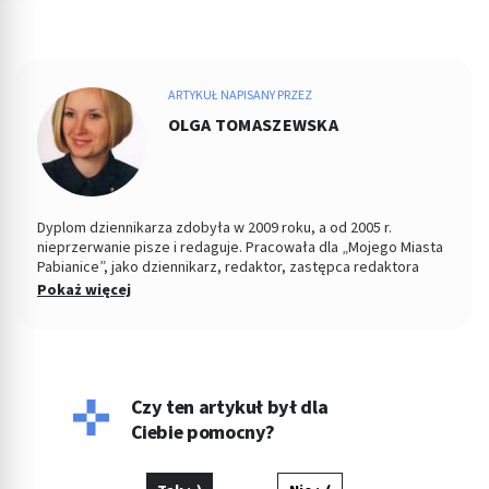
ARTYKUŁ NAPISANY PRZEZ
OLGA TOMASZEWSKA
Dyplom dziennikarza zdobyła w 2009 roku, a od 2005 r.
nieprzerwanie pisze i redaguje. Pracowała dla „Mojego Miasta
Pabianice”, jako dziennikarz, redaktor, zastępca redaktora
naczelnego i PR-owiec, współpracowała z „Nowym Życiem
Pokaż więcej
Pabianic" i licznymi portalami o tematyce zdrowotnej, tworząc
dla tych podmiotów artykuły. Jej konikiem jest tworzenie
treści z zakresu profilaktyki zdrowia, szeroko pojętej
psychologii oraz pediatrii. Jeśli nie pisze, wygina się na macie
ćwicząc hatha jogę jako nauczyciel i dozgonny uczeń.
Czy ten artykuł był dla
Ciebie pomocny?