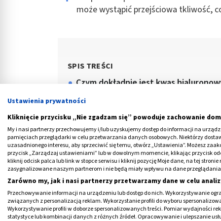
może wystąpić przejściowa tkliwość, co 
SPIS TREŚCI
Czym dokładnie jest kwas hialurono
Skład i budowa chemiczna kwasu 
Ustawienia prywatności
Gdzie naturalnie występuje kwas hia
Kliknięcie przycisku „Nie zgadzam się” powoduje zachowanie dom
My i nasi partnerzy przechowujemy i/lub uzyskujemy dostęp do informacji na urządzen
Właściwości kwasu hialuronowego –
pamięciach przeglądarki w celu przetwarzania danych osobowych. Niektórzy dost
uzasadnionego interesu, aby sprzeciwić się temu, otwórz „Ustawienia”. Możesz zaa
Codzienna pielęgnacja skóry
przycisk „Zarządzaj ustawieniami” lub w dowolnym momencie, klikając przycisk od
kliknij odcisk palca lub link w stopce serwisu i kliknij pozycję Moje dane, na tej str
zasygnalizowane naszym partnerom i nie będą miały wpływu na dane przeglądania
Zarówno my, jak i nasi partnerzy przetwarzamy dane w celu analiz
Przechowywanie informacji na urządzeniu lub dostęp do nich. Wykorzystywanie ogra
związanych z personalizacją reklam. Wykorzystanie profili do wyboru spersonalizowany
Reklama
Wykorzystywanie profili w doborze spersonalizowanych treści. Pomiar wydajności re
statystyce lub kombinacji danych z różnych źródeł. Opracowywanie i ulepszanie us