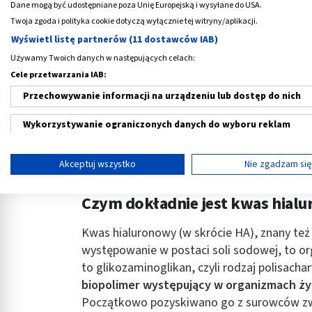
Dane mogą być udostępniane poza Unię Europejską i wysyłane do USA.
Twoja zgoda i polityka cookie dotyczą wyłącznie tej witryny/aplikacji.
Wyświetl listę partnerów (11 dostawców IAB)
Używamy Twoich danych w następujących celach:
Cele przetwarzania IAB:
Przechowywanie informacji na urządzeniu lub dostęp do nich
Wykorzystywanie ograniczonych danych do wyboru reklam
Tworzenie profili w celu spersonalizowanych reklam
Akceptuj wszystko
Nie zgadzam si
Wykorzystanie profili do wyboru spersonalizowanych reklam
Czym dokładnie jest kwas hial
Tworzenie profili w celu personalizacji treści
Kwas hialuronowy (w skrócie HA), znany też 
Wykorzystywanie profili w celu doboru spersonalizowanych tre
występowanie w postaci soli sodowej, to or
to glikozaminoglikan, czyli rodzaj polisacha
Pomiar efektywności reklam
biopolimer występujący w organizmach ży
Pomiar efektywności treści
Początkowo pozyskiwano go z surowców zwie