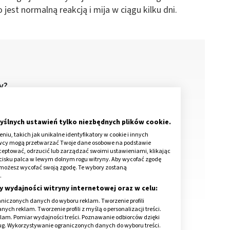
jest normalną reakcją i mija w ciągu kilku dni.
wy?
hialuronowego
luronowy w ciele?
yślnych ustawień tylko niezbędnych plików cookie.
iu, takich jak unikalne identyfikatory w cookie i innych
 magnes na wodę
awcy mogą przetwarzać Twoje dane osobowe na podstawie
kceptować, odrzucić lub zarządzać swoimi ustawieniami, klikając
cisku palca w lewym dolnym rogu witryny. Aby wycofać zgodę
onie możesz wycofać swoją zgodę. Te wybory zostaną
.
y wydajności witryny internetowej oraz w celu:
niczonych danych do wyboru reklam. Tworzenie profili
ch reklam. Tworzenie profili z myślą o personalizacji treści.
klam. Pomiar wydajności treści. Poznawanie odbiorców dzięki
ług. Wykorzystywanie ograniczonych danych do wyboru treści.