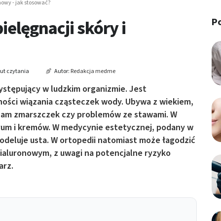
owy - jak stosować?
P
elęgnacji skóry i
ut czytania
Autor:
Redakcja medme
ystępujący w ludzkim organizmie. Jest
lności wiązania cząsteczek wody. Ubywa z wiekiem,
ię nam zmarszczek czy problemów ze stawami. W
erum i kremów. W medycynie estetycznej, podany w
modeluje usta. W ortopedii natomiast może łagodzić
hialuronowym, z uwagi na potencjalne ryzyko
arz.