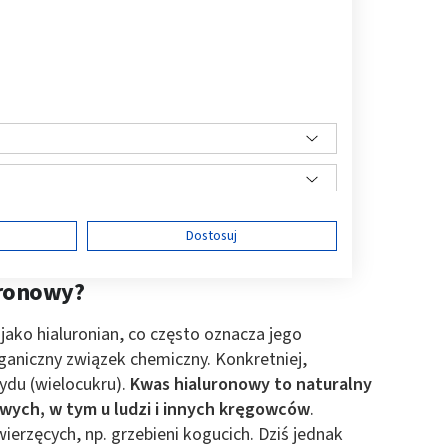
ę
Dostosuj
uronowy?
jako hialuronian, co często oznacza jego
ści
ganiczny związek chemiczny. Konkretniej,
rydu (wielocukru).
Kwas hialuronowy to naturalny
wych, w tym u ludzi i innych kręgowców
.
rzęcych, np. grzebieni kogucich. Dziś jednak