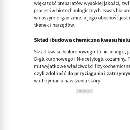
większość preparatów wysokiej jakości, zw
Rozumienie odbiorców dzięki statystyce lub kombinacji danych
procesów biotechnologicznych. Kwas hialur
Rozwój i ulepszanie usług
w naszym organizmie, a jego obecność jest
tkanek i narządów.
Wykorzystywanie ograniczonych danych do wyboru treści
Skład i budowa chemiczna kwasu hia
Funkcje specjalne IAB:
Użycie dokładnych danych geolokalizacyjnych
Skład kwasu hialuronowego to nic innego, j
D-glukuronowego i N-acetyloglukozaminy. T
Identyfikowanie urządzeń na podstawie aktywnie żądanych inf
mu wyjątkowe właściwości fizykochemiczn
Cele przetwarzania inne niż IAB:
czyli zdolność do przyciągania i zatrzym
Niezbędne
w utrzymaniu nawilżenia skóry.
Wydajność (Performance)
Reklama
Reklama / śledzenie