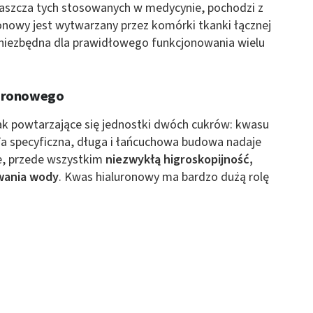
łaszcza tych stosowanych w medycynie, pochodzi z
 z różnych źródeł
onowy jest wytwarzany przez komórki tkanki łącznej
 niezbędna dla prawidłowego funkcjonowania wielu
luronowego
ak powtarzające się jednostki dwóch cukrów: kwasu
a specyficzna, długa i łańcuchowa budowa nadaje
ormacji
e, przede wszystkim
niezwykłą higroskopijność,
ywania wody
. Kwas hialuronowy ma bardzo dużą rolę