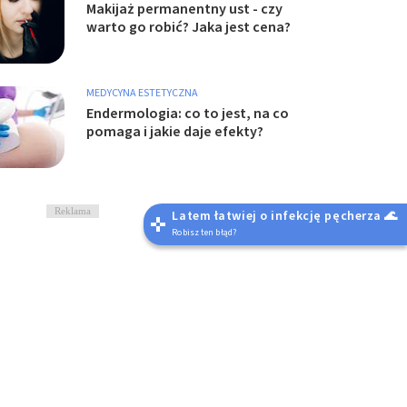
Makijaż permanentny ust - czy
warto go robić? Jaka jest cena?
MEDYCYNA ESTETYCZNA
Endermologia: co to jest, na co
pomaga i jakie daje efekty?
Reklama
Latem łatwiej o infekcję pęcherza 🌊
Robisz ten błąd?