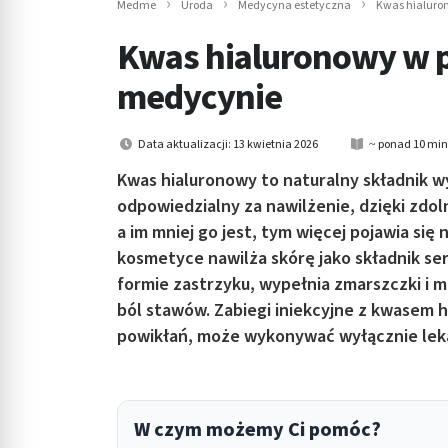
Medme
Uroda
Medycyna estetyczna
Kwas hialuron
in submenu: Wellness
Kwas hialuronowy w pi
medycynie
Data aktualizacji: 13 kwietnia 2026
~ ponad 10 min
Kwas hialuronowy to naturalny składnik w
odpowiedzialny za nawilżenie, dzięki zdo
a im mniej go jest, tym więcej pojawia s
kosmetyce nawilża skórę jako składnik s
formie zastrzyku, wypełnia zmarszczki i 
ból stawów. Zabiegi iniekcyjne z kwasem 
powikłań, może wykonywać wyłącznie lek
W czym możemy Ci pomóc?