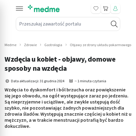
Koszyk
Przeszukaj zawartość portalu
in submenu: Leki na receptę
win submenu: Zdrowie
Medme
Zdrowie
Gastrologia
Objawy ze strony układu pokarmowego
win submenu: Suplementy
Wzdęcia u kobiet - objawy, domowe
win submenu: Mama i dziecko
sposoby na wzdęcia
win submenu: Kosmetyki
Data aktualizacji: 31 grudnia 2024
~ 1 minuta czytania
Wzdęcia to dyskomfort i ból brzucha oraz powiększenie
win submenu: Higiena
się jego obwodu, na ogół występujące zaraz po jedzeniu.
Są nieprzyjemne i uciążliwe, ale zwykle ustępują dość
win submenu: Sprzęt medyczny
szybko, nie pozostawiając żadnych poważniejszych dla
zdrowia śladów. Występują znacznie częściej u kobiet niż u
win submenu: Intymne
mężczyzn, a w trakcie menstruacji potrafią być bardzo
dokuczliwe.
win submenu: Wellness