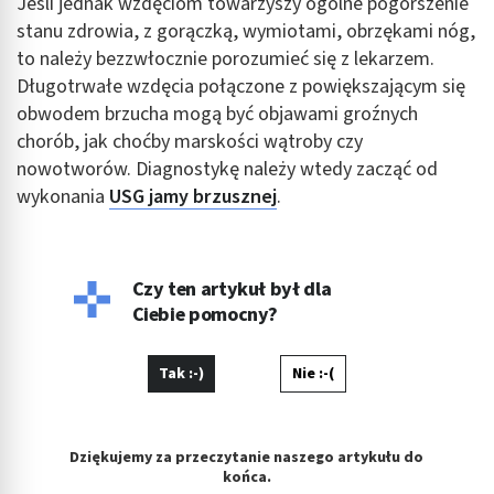
Jeśli jednak wzdęciom towarzyszy ogólne pogorszenie
Cele przetwarzania inne niż IAB:
stanu zdrowia, z gorączką, wymiotami, obrzękami nóg,
Niezbędne
to należy bezzwłocznie porozumieć się z lekarzem.
Długotrwałe wzdęcia połączone z powiększającym się
Wydajność (Performance)
obwodem brzucha mogą być objawami groźnych
Reklama / śledzenie
chorób, jak choćby marskości wątroby czy
nowotworów. Diagnostykę należy wtedy zacząć od
wykonania
USG jamy brzusznej
.
Czy ten artykuł był dla
Ciebie pomocny?
Tak :-)
Nie :-(
Dziękujemy za przeczytanie naszego artykułu do
końca.