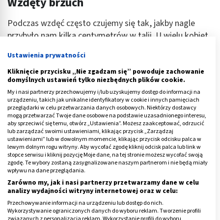
Wzdęty brzuch
Podczas wzdęć często czujemy się tak, jakby nagle
przybyło nam kilka centymetrów w talii. U wielu kobiet
w okresie przed i w trakcie
menstruacji
wzdęcia są
Ustawienia prywatności
wyjątkowo dokuczliwe.
Kliknięcie przycisku „Nie zgadzam się” powoduje zachowanie
Zwykle uczucie
wzdętego brzucha
mija mijają wraz z
domyślnych ustawień tylko niezbędnych plików cookie.
ustąpieniem krwawienia. Czasem powodem wzdęć są
My i nasi partnerzy przechowujemy i/lub uzyskujemy dostęp do informacji na
urządzeniu, takich jak unikalne identyfikatory w cookie i innych pamięciach
zaburzenia pracy przewodu pokarmowego
przeglądarki w celu przetwarzania danych osobowych. Niektórzy dostawcy
spowodowane stresem i ustępują dopiero wraz z
mogą przetwarzać Twoje dane osobowe na podstawie uzasadnionego interesu,
aby sprzeciwić się temu, otwórz „Ustawienia”. Możesz zaakceptować, odrzucić
poprawą stanu psychicznego.
lub zarządzać swoimi ustawieniami, klikając przycisk „Zarządzaj
ustawieniami” lub w dowolnym momencie, klikając przycisk odcisku palca w
lewym dolnym rogu witryny. Aby wycofać zgodę kliknij odcisk palca lub link w
Reklama
stopce serwisu i kliknij pozycję Moje dane, na tej stronie możesz wycofać swoją
zgodę. Te wybory zostaną zasygnalizowane naszym partnerom i nie będą miały
wpływu na dane przeglądania.
Zarówno my, jak i nasi partnerzy przetwarzamy dane w celu
analizy wydajności witryny internetowej oraz w celu:
Przechowywanie informacji na urządzeniu lub dostęp do nich.
Wykorzystywanie ograniczonych danych do wyboru reklam. Tworzenie profili
związanych z personalizacją reklam. Wykorzystanie profili do wyboru