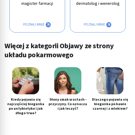
magister farmacji
dermatolog i wenerolog
POZNAJ MNIE
POZNAJ MNIE
Więcej z kategorii Objawy ze strony
układu pokarmowego
Kiedy pojawia się
Słony smak w ustach -
Dlaczego pojawia się
najczęściej biegunka
przyczyny. Co oznacza
biegunka po kawie
po antybiotyku i jak
i jak leczyć?
czarnej i z mlekiem?
długo trwa?