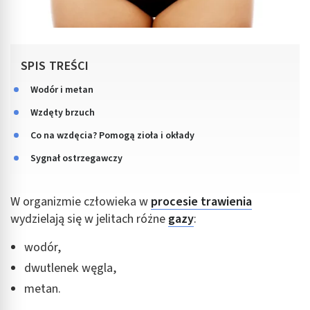
SPIS TREŚCI
Wodór i metan
Wzdęty brzuch
Co na wzdęcia? Pomogą zioła i okłady
Sygnał ostrzegawczy
W organizmie człowieka w
procesie trawienia
wydzielają się w jelitach różne
gazy
:
wodór,
dwutlenek węgla,
metan.