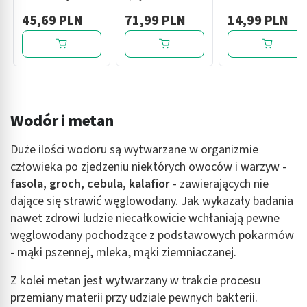
ektoina, 2,5 ml, 20
specjalnego
45,69 PLN
71,99 PLN
14,99 PLN
amp.
przeznaczenia
medycznego dla
niemowląt od
urodzenia, 400 g
Wodór i metan
Duże ilości wodoru są wytwarzane w organizmie
człowieka po zjedzeniu niektórych owoców i warzyw -
fasola, groch, cebula, kalafior
- zawierających nie
dające się strawić węglowodany. Jak wykazały badania
nawet zdrowi ludzie niecałkowicie wchłaniają pewne
węglowodany pochodzące z podstawowych pokarmów
- mąki pszennej, mleka, mąki ziemniaczanej.
Z kolei metan jest wytwarzany w trakcie procesu
przemiany materii przy udziale pewnych bakterii.