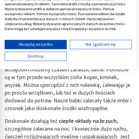
spersonalizowanych reklam. Tworzenie profili z myślą o personalizacji treści.
Wykorzystywanie profili w doborze spersonalizowanych treści. Pomiar
wydajności reklam. Pomiar wydajności treści. Poznawanie odbiorców dzięki
statystyce lub kombinacji danych z różnych źródeł. Opracowywanie i
ulepszanie usług. Wykorzystywanie ograniczonych danych do wyboru treści.
Dane mogą być udostępniane poza Unię Europejską i wysyłane do USA.
Twoja zgoda i polityka cookie dotyczą wyłącznie tej witryny/aplikacji.
Wyświetl listę partnerów (11 dostawców IAB)
Akceptuj wszystko
Nie zgadzam się
Używamy Twoich danych w następujących celach:
Co na wzdęcia? Pomogą zioła i okłady
Dostosuj
Cele przetwarzania IAB:
Wzdęciom możemy czasem zaradzić same. Pomocne
Przechowywanie informacji na urządzeniu lub
dostęp do nich
są w tym przede wszystkim zioła: koper, kminek,
anyżek. Można sporządzić z nich nalewkę, zalewając je
Wykorzystywanie ograniczonych danych do
po prostu wrzątkiem, lub też w dużych ilościach
wyboru reklam
dodawać do potraw. Nasze babki zalecały także imbir i
Tworzenie profili w celu spersonalizowanych
czosnek jako doskonałe środki wiatropędne.
reklam
Doskonale działają też
ciepłe okłady na brzuch
,
Wykorzystanie profili do wyboru
szczególnie zalecane na noc. I koniecznie dużo ruchu,
spersonalizowanych reklam
ćwiczeń rozluźniających mięśnie i uspakajających. Jest