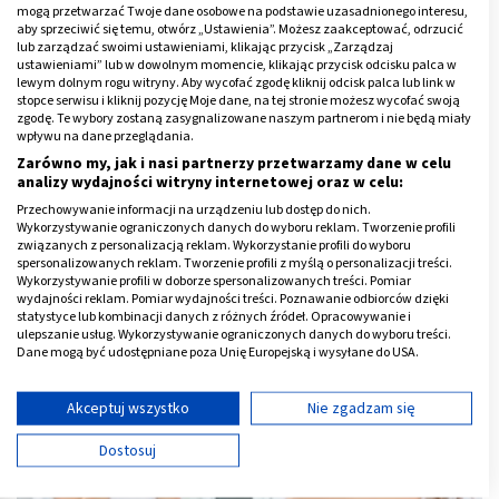
mogą przetwarzać Twoje dane osobowe na podstawie uzasadnionego interesu,
aby sprzeciwić się temu, otwórz „Ustawienia”. Możesz zaakceptować, odrzucić
lub zarządzać swoimi ustawieniami, klikając przycisk „Zarządzaj
ustawieniami” lub w dowolnym momencie, klikając przycisk odcisku palca w
lewym dolnym rogu witryny. Aby wycofać zgodę kliknij odcisk palca lub link w
stopce serwisu i kliknij pozycję Moje dane, na tej stronie możesz wycofać swoją
zgodę. Te wybory zostaną zasygnalizowane naszym partnerom i nie będą miały
wpływu na dane przeglądania.
Zarówno my, jak i nasi partnerzy przetwarzamy dane w celu
analizy wydajności witryny internetowej oraz w celu:
Przechowywanie informacji na urządzeniu lub dostęp do nich.
Wykorzystywanie ograniczonych danych do wyboru reklam. Tworzenie profili
związanych z personalizacją reklam. Wykorzystanie profili do wyboru
spersonalizowanych reklam. Tworzenie profili z myślą o personalizacji treści.
Zapalenie pęcherza w ciąży - jak leczyć? Objawy, powikłania
Wykorzystywanie profili w doborze spersonalizowanych treści. Pomiar
wydajności reklam. Pomiar wydajności treści. Poznawanie odbiorców dzięki
statystyce lub kombinacji danych z różnych źródeł. Opracowywanie i
ulepszanie usług. Wykorzystywanie ograniczonych danych do wyboru treści.
Dane mogą być udostępniane poza Unię Europejską i wysyłane do USA.
Twoja zgoda i polityka cookie dotyczą wyłącznie tej witryny/aplikacji.
Wyświetl listę partnerów (11 dostawców IAB)
Akceptuj wszystko
Nie zgadzam się
Używamy Twoich danych w następujących celach:
Dostosuj
Cele przetwarzania IAB:
Przechowywanie informacji na urządzeniu lub