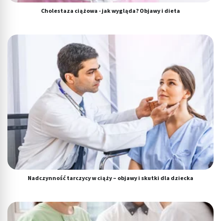
Rozwój i ulepszanie usług
Cholestaza ciążowa - jak wygląda? Objawy i dieta
Wykorzystywanie ograniczonych danych do
wyboru treści
Funkcje specjalne IAB:
Użycie dokładnych danych geolokalizacyjnych
Identyfikowanie urządzeń na podstawie
aktywnie żądanych informacji
Cele przetwarzania inne niż IAB:
Niezbędne
Wydajność (Performance)
Reklama / śledzenie
Nadczynność tarczycy w ciąży – objawy i skutki dla dziecka