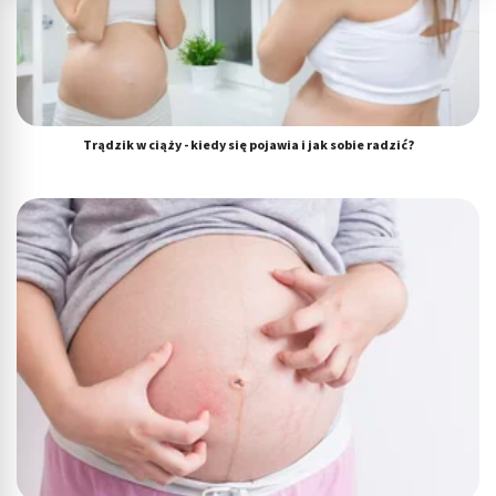
dostęp do nich
Wykorzystywanie ograniczonych danych do
wyboru reklam
Tworzenie profili w celu spersonalizowanych
reklam
Trądzik w ciąży - kiedy się pojawia i jak sobie radzić?
Wykorzystanie profili do wyboru
spersonalizowanych reklam
Tworzenie profili w celu personalizacji treści
Wykorzystywanie profili w celu doboru
spersonalizowanych treści
Pomiar efektywności reklam
Pomiar efektywności treści
Rozumienie odbiorców dzięki statystyce lub
kombinacji danych z różnych źródeł