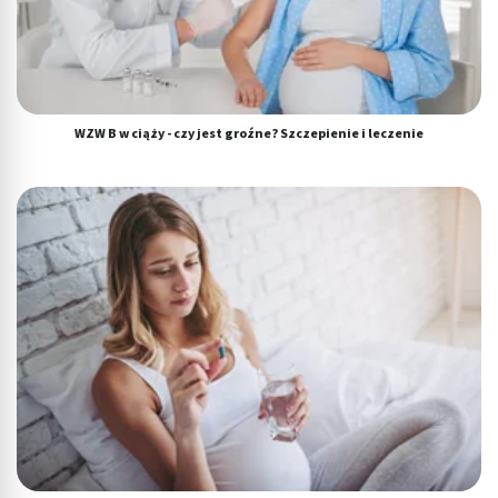
WZW B w ciąży - czy jest groźne? Szczepienie i leczenie