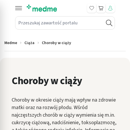
Koszyk
Przeszukaj zawartość portalu
in submenu: Leki na receptę
win submenu: Zdrowie
Medme
Ciąża
Choroby w ciąży
win submenu: Suplementy
win submenu: Mama i dziecko
win submenu: Kosmetyki
Choroby w ciąży
win submenu: Higiena
Choroby w okresie ciąży mają wpływ na zdrowie
win submenu: Sprzęt medyczny
matki oraz na rozwój płodu. Wśród
win submenu: Intymne
najczęstszych chorób w ciąży wymienia się m.in.
cukrzycę ciążową, nadciśnienie, toksoplazmozę,
win submenu: Wellness