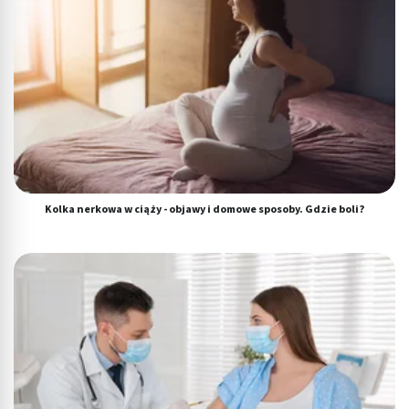
Kolka nerkowa w ciąży - objawy i domowe sposoby. Gdzie boli?