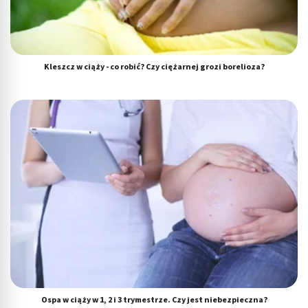
Kleszcz w ciąży - co robić? Czy ciężarnej grozi borelioza?
Ospa w ciąży w 1, 2 i 3 trymestrze. Czy jest niebezpieczna?