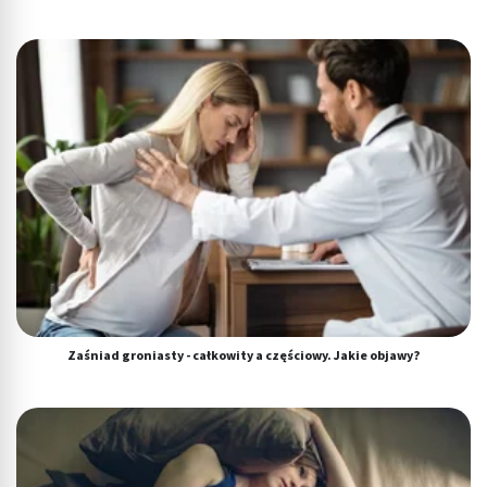
Zaśniad groniasty - całkowity a częściowy. Jakie objawy?