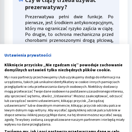
Czy w ciąży trzeba używać
04
prezerwatywy?
Prezerwatywa pełni dwie funkcje. Po
pierwsze, jest środkiem antykoncepcyjnym,
który ma ograniczać ryzyko zajścia w ciążę.
Po drugie, to ochrona mechaniczna przed
chorobami przenoszonymi drogą płciową,
które mogą w różnym stopniu wpłynąć na
stan płodu czy wywołanie przedwczesnego
Ustawienia prywatności
porodu. Aby ograniczyć ryzyko
przenoszenia zakażeń płciowych, warto
Kliknięcie przycisku „Nie zgadzam się” powoduje zachowanie
stosować prezerwatywy.
domyślnych ustawień tylko niezbędnych plików cookie.
Rozwiń
My i nasi partnerzy przechowujemy i/lub uzyskujemy dostęp do informacji na
urządzeniu, takich jak unikalne identyfikatory w cookie i innych pamięciach
przeglądarki w celu przetwarzania danych osobowych. Niektórzy dostawcy
Jakich pozycji unikać w ciąży?
05
mogą przetwarzać Twoje dane osobowe na podstawie uzasadnionego interesu,
aby sprzeciwić się temu, otwórz „Ustawienia”. Możesz zaakceptować, odrzucić
Nie wszystkie pozycje w ciąży są dozwolone.
lub zarządzać swoimi ustawieniami, klikając przycisk „Zarządzaj
ustawieniami” lub w dowolnym momencie, klikając przycisk odcisku palca w
W I trymestrze należy unikać głębokiej
lewym dolnym rogu witryny. Aby wycofać zgodę kliknij odcisk palca lub link w
penetracji czy silnego naciskania na brzuch.
stopce serwisu i kliknij pozycję Moje dane, na tej stronie możesz wycofać swoją
Natomiast, gdy ciąża jest już widoczna, w II
zgodę. Te wybory zostaną zasygnalizowane naszym partnerom i nie będą miały
i III trymestrze, kobieta nie powinna leżeć
wpływu na dane przeglądania.
płasko na plecach, ponieważ powiększająca
Zarówno my, jak i nasi partnerzy przetwarzamy dane w celu