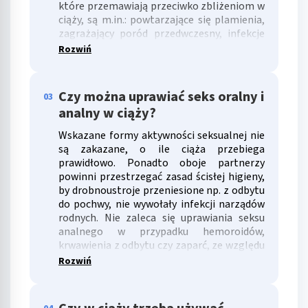
które przemawiają przeciwko zbliżeniom w
ciąży, są m.in.: powtarzające się plamienia,
zagrażający poród przedwczesny, infekcje
dróg rodnych, łożysko przodujące, ciąża
Rozwiń
mnoga, przedwczesne odpływanie płynu
owodniowego.
Czy można uprawiać seks oralny i
03
analny w ciąży?
Wskazane formy aktywności seksualnej nie
są zakazane, o ile ciąża przebiega
prawidłowo. Ponadto oboje partnerzy
powinni przestrzegać zasad ścisłej higieny,
by drobnoustroje przeniesione np. z odbytu
do pochwy, nie wywołały infekcji narządów
rodnych. Nie zaleca się uprawiania seksu
analnego w przypadku hemoroidów,
krwawienia z odbytu czy zaparć, ze względu
na ryzyko podrażnienia czy przerwania
Rozwiń
ciągłości skóry.