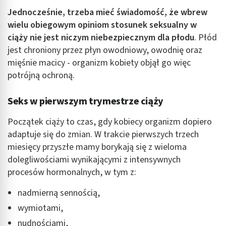
Jednocześnie, trzeba mieć świadomość, że wbrew
Identyfikowanie urządzeń na podstawie
wielu obiegowym opiniom stosunek seksualny w
aktywnie żądanych informacji
ciąży nie jest niczym niebezpiecznym dla płodu
. Płód
Cele przetwarzania inne niż IAB:
jest chroniony przez płyn owodniowy, owodnię oraz
Niezbędne
mięśnie macicy - organizm kobiety objął go więc
potrójną ochroną.
Wydajność (Performance)
Seks w pierwszym trymestrze ciąży
Reklama / śledzenie
Początek ciąży to czas, gdy kobiecy organizm dopiero
adaptuje się do zmian. W trakcie pierwszych trzech
miesięcy przyszłe mamy borykają się z wieloma
dolegliwościami wynikającymi z intensywnych
procesów hormonalnych, w tym z:
nadmierną sennością,
wymiotami,
nudnościami,