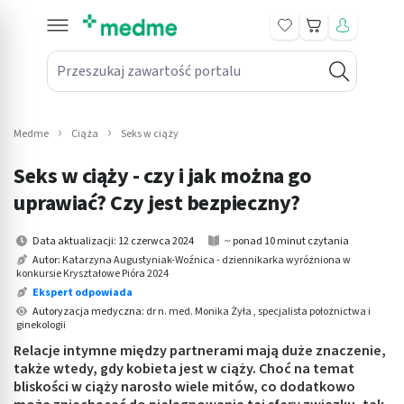
Koszyk
Przeszukaj zawartość portalu
in submenu: Leki na receptę
win submenu: Zdrowie
Medme
Ciąża
Seks w ciąży
win submenu: Suplementy
Seks w ciąży - czy i jak można go
win submenu: Mama i dziecko
uprawiać? Czy jest bezpieczny?
win submenu: Kosmetyki
Data aktualizacji: 12 czerwca 2024
~ ponad 10 minut czytania
Autor:
Katarzyna Augustyniak-Woźnica - dziennikarka wyróżniona w
konkursie Kryształowe Pióra 2024
win submenu: Higiena
Ekspert odpowiada
Autoryzacja medyczna:
dr n. med. Monika Żyła , specjalista położnictwa i
win submenu: Sprzęt medyczny
ginekologii
Relacje intymne między partnerami mają duże znaczenie,
win submenu: Intymne
także wtedy, gdy kobieta jest w ciąży. Choć na temat
bliskości w ciąży narosło wiele mitów, co dodatkowo
win submenu: Wellness