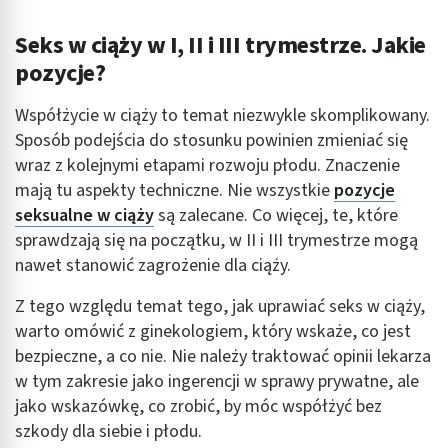
Wykorzystanie profili do wyboru
Seks w ciąży w I, II i III trymestrze. Jakie
spersonalizowanych reklam
pozycje?
Tworzenie profili w celu personalizacji treści
Współżycie w ciąży to temat niezwykle skomplikowany.
Wykorzystywanie profili w celu doboru
Sposób podejścia do stosunku powinien zmieniać się
spersonalizowanych treści
wraz z kolejnymi etapami rozwoju płodu. Znaczenie
Pomiar efektywności reklam
mają tu aspekty techniczne. Nie wszystkie
pozycje
seksualne w ciąży
są zalecane. Co więcej, te, które
Pomiar efektywności treści
sprawdzają się na początku, w II i III trymestrze mogą
nawet stanowić zagrożenie dla ciąży.
Rozumienie odbiorców dzięki statystyce lub
kombinacji danych z różnych źródeł
Z tego względu temat tego, jak uprawiać seks w ciąży,
Rozwój i ulepszanie usług
warto omówić z ginekologiem, który wskaże, co jest
bezpieczne, a co nie. Nie należy traktować opinii lekarza
Wykorzystywanie ograniczonych danych do
w tym zakresie jako ingerencji w sprawy prywatne, ale
wyboru treści
jako wskazówkę, co zrobić, by móc współżyć bez
Funkcje specjalne IAB:
szkody dla siebie i płodu.
Użycie dokładnych danych geolokalizacyjnych