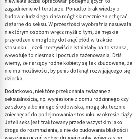
niewielka liczba opracowań podejmujących to
zagadnienie w literaturze. Ponadto brak wiedzy o
budowie ludzkiego ciała mógł skutecznie zniechęcać
ciężarne do seksu. W przeszłości wyobraźnia nasuwała
niektórym osobom wręcz myśli o tym, że męskie
przyrodzenie mogłoby dotknąć płód w trakcie
stosunku - jeżeli rzeczywiście istniałaby na to szansa,
wywołuje to niesmak i poczucie zażenowania. Dziś
wiemy, że narządy rodne kobiety są tak zbudowane, że
nie ma możliwości, by penis dotknął rozwijającego się
dziecka.
Dodatkowo, niektóre przekonania związane z
seksualnością, np. wyniesione z domu rodzinnego czy
ze szkoły albo innego środowiska, mogą skutecznie
zniechęcać do podejmowania stosunku w okresie ciąży.
Jeżeli seks jest traktowany przede wszystkim jako
droga do rozmnażania, a nie do budowania bliskości i
wyrażania uczuć wobec drugiej osoby, wówczas po