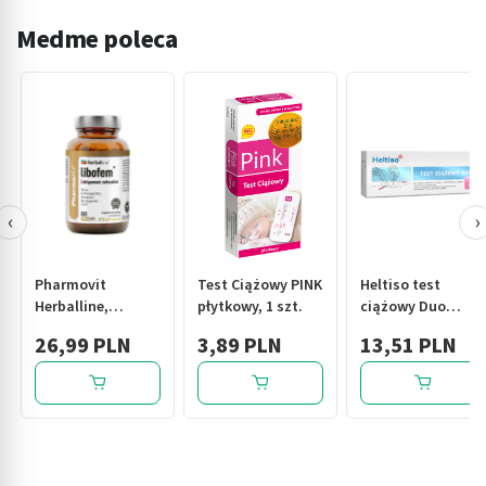
Medme poleca
‹
›
Pharmovit
Test Ciążowy PINK
Heltiso test
Herballine,
płytkowy, 1 szt.
ciążowy Duo
libofem
(płytk+strum)
26,99 PLN
3,89 PLN
13,51 PLN
aktywność
seksualna,
kapsułki, 60 szt.