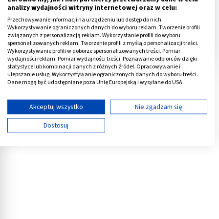
się macica może naciskać na naczynia
analizy wydajności witryny internetowej oraz w celu:
krwionośne, co może doprowadzić np. do
Przechowywanie informacji na urządzeniu lub dostęp do nich.
omdleń.
Wykorzystywanie ograniczonych danych do wyboru reklam. Tworzenie profili
związanych z personalizacją reklam. Wykorzystanie profili do wyboru
Rozwiń
spersonalizowanych reklam. Tworzenie profili z myślą o personalizacji treści.
Wykorzystywanie profili w doborze spersonalizowanych treści. Pomiar
wydajności reklam. Pomiar wydajności treści. Poznawanie odbiorców dzięki
statystyce lub kombinacji danych z różnych źródeł. Opracowywanie i
ulepszanie usług. Wykorzystywanie ograniczonych danych do wyboru treści.
Reklama
Dane mogą być udostępniane poza Unię Europejską i wysyłane do USA.
Twoja zgoda i polityka cookie dotyczą wyłącznie tej witryny/aplikacji.
Wyświetl listę partnerów (11 dostawców IAB)
Akceptuj wszystko
Nie zgadzam się
Używamy Twoich danych w następujących celach:
Dostosuj
Cele przetwarzania IAB:
Przechowywanie informacji na urządzeniu lub
dostęp do nich
Wykorzystywanie ograniczonych danych do
wyboru reklam
Tworzenie profili w celu spersonalizowanych
reklam