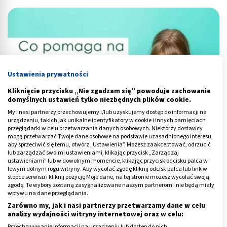
Ustawienia prywatności
Kliknięcie przycisku „Nie zgadzam się” powoduje zachowanie
domyślnych ustawień tylko niezbędnych plików cookie.
My i nasi partnerzy przechowujemy i/lub uzyskujemy dostęp do informacji na
urządzeniu, takich jak unikalne identyfikatory w cookie i innych pamięciach
przeglądarki w celu przetwarzania danych osobowych. Niektórzy dostawcy
mogą przetwarzać Twoje dane osobowe na podstawie uzasadnionego interesu,
aby sprzeciwić się temu, otwórz „Ustawienia”. Możesz zaakceptować, odrzucić
lub zarządzać swoimi ustawieniami, klikając przycisk „Zarządzaj
Przewlekły katar u dziecka - ile może trwać i jak leczyć?
ustawieniami” lub w dowolnym momencie, klikając przycisk odcisku palca w
lewym dolnym rogu witryny. Aby wycofać zgodę kliknij odcisk palca lub link w
stopce serwisu i kliknij pozycję Moje dane, na tej stronie możesz wycofać swoją
zgodę. Te wybory zostaną zasygnalizowane naszym partnerom i nie będą miały
wpływu na dane przeglądania.
Zarówno my, jak i nasi partnerzy przetwarzamy dane w celu
analizy wydajności witryny internetowej oraz w celu:
Przechowywanie informacji na urządzeniu lub dostęp do nich.