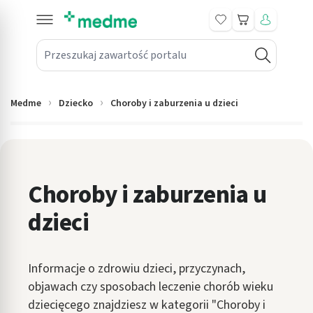
Koszyk
Przeszukaj zawartość portalu
in submenu: Leki na receptę
win submenu: Zdrowie
Medme
Dziecko
Choroby i zaburzenia u dzieci
win submenu: Suplementy
win submenu: Mama i dziecko
win submenu: Kosmetyki
Choroby i zaburzenia u
dzieci
win submenu: Higiena
win submenu: Sprzęt medyczny
Informacje o zdrowiu dzieci, przyczynach,
win submenu: Intymne
objawach czy sposobach leczenie chorób wieku
dziecięcego znajdziesz w kategorii "Choroby i
win submenu: Wellness