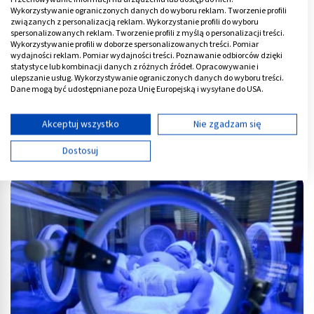
Wykorzystywanie ograniczonych danych do wyboru reklam. Tworzenie profili
związanych z personalizacją reklam. Wykorzystanie profili do wyboru
spersonalizowanych reklam. Tworzenie profili z myślą o personalizacji treści.
Wykorzystywanie profili w doborze spersonalizowanych treści. Pomiar
wydajności reklam. Pomiar wydajności treści. Poznawanie odbiorców dzięki
statystyce lub kombinacji danych z różnych źródeł. Opracowywanie i
ulepszanie usług. Wykorzystywanie ograniczonych danych do wyboru treści.
Dane mogą być udostępniane poza Unię Europejską i wysyłane do USA.
Twoja zgoda i polityka cookie dotyczą wyłącznie tej witryny/aplikacji.
Wyświetl listę partnerów (11 dostawców IAB)
Akceptuj wszystko
Nie zgadzam się
Pasożyty u dziecka - objawy i badania. Jak wygląda leczenie?
Używamy Twoich danych w następujących celach:
Dostosuj
Cele przetwarzania IAB:
Przechowywanie informacji na urządzeniu lub
dostęp do nich
Wykorzystywanie ograniczonych danych do
wyboru reklam
Tworzenie profili w celu spersonalizowanych
reklam
Wykorzystanie profili do wyboru