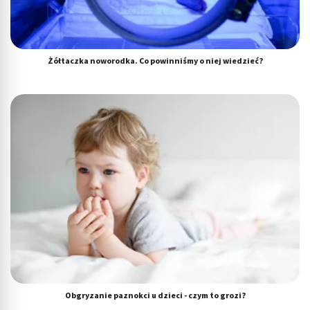
spersonalizowanych reklam
Tworzenie profili w celu personalizacji treści
Wykorzystywanie profili w celu doboru
Żółtaczka noworodka. Co powinniśmy o niej wiedzieć?
spersonalizowanych treści
Pomiar efektywności reklam
Pomiar efektywności treści
Rozumienie odbiorców dzięki statystyce lub
kombinacji danych z różnych źródeł
Rozwój i ulepszanie usług
Wykorzystywanie ograniczonych danych do
wyboru treści
Funkcje specjalne IAB:
Użycie dokładnych danych geolokalizacyjnych
Obgryzanie paznokci u dzieci - czym to grozi?
Identyfikowanie urządzeń na podstawie