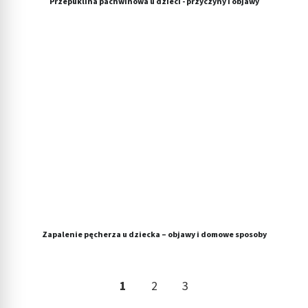
Przepuklina pachwinowa u dzieci - przyczyny i objawy
Zapalenie pęcherza u dziecka – objawy i domowe sposoby
1
2
3