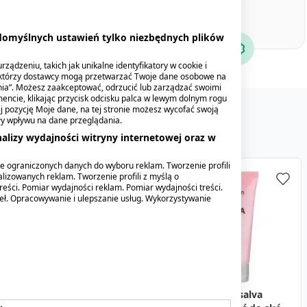
 domyślnych ustawień tylko niezbędnych plików
ządzeniu, takich jak unikalne identyfikatory w cookie i
ektórzy dostawcy mogą przetwarzać Twoje dane osobowe na
nia”. Możesz zaakceptować, odrzucić lub zarządzać swoimi
encie, klikając przycisk odcisku palca w lewym dolnym rogu
knij pozycję Moje dane, na tej stronie możesz wycofać swoją
 produkty
Mogą Cię zainteresować
ły wpływu na dane przeglądania.
alizy wydajności witryny internetowej oraz w
e ograniczonych danych do wyboru reklam. Tworzenie profili
lizowanych reklam. Tworzenie profili z myślą o
reści. Pomiar wydajności reklam. Pomiar wydajności treści.
deł. Opracowywanie i ulepszanie usług. Wykorzystywanie
Swederm Hudsalva
Masc ochronna z
Collatris beauty shot,
BiotinoZin, 10mg + 25mg