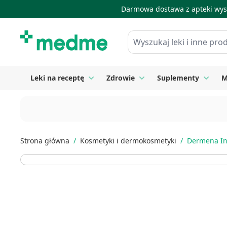
Darmowa dostawa z apteki wysy
Skip to Content
Wyszukaj leki i inne produkty
Leki na receptę
Zdrowie
Suplementy
M
Toggle submenu for Leki na receptę
Toggle submenu for Zdrow
Toggle
Strona główna
/
Kosmetyki i dermokosmetyki
/
Dermena Int