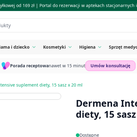
łkowej od 169 zł |
Portal do rezerwacji w aptekach stacjonarnych
ama i dziecko
Kosmetyki
Higiena
Sprzęt medy
ie
 submenu for Suplementy
Toggle submenu for Mama i dziecko
Toggle submenu for Kosmetyki
Toggle submenu for
Porada receptowa
nawet w 15 minut
Umów konsultację
ensive suplement diety, 15 sasz x 20 ml
Dermena Int
diety, 15 sasz
Dostępne