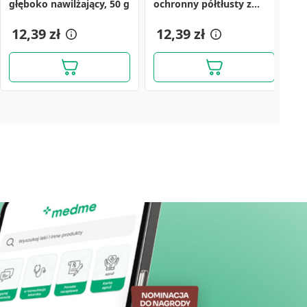
głęboko nawilżający, 50 g
ochronny półtłusty z
8
witaminami A+E, 50 g
12,39 zł
12,39 zł
5