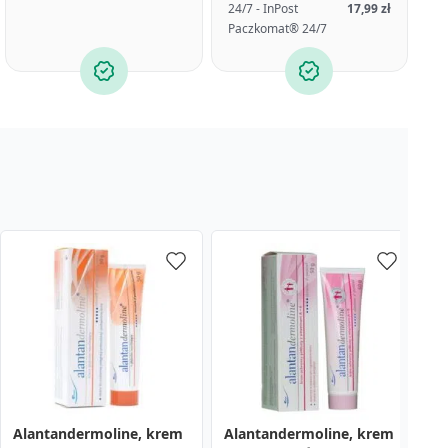
24/7 - InPost
17,99 zł
Paczkomat® 24/7
Alantandermoline, krem
Alantandermoline, krem
M