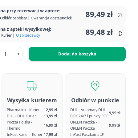
na przy rezerwacji w aptece:
89,49 zł
Odbiór osobisty | Gwarancja dostępności!
na z apteki wysyłkowej:
89,48 zł
Kurier |
O sprzedawcy
+
Dodaj do koszyka
Wysyłka kurierem
Odbiór w punkcie
Pharmalink - Kurier
12,99 zł
DHL - Automaty DHL
9,99 zł
DHL - DHL Kurier
13,99 zł
BOX 24/7 i punkty POP
Poczta Polska -
ORLEN Paczka -
16,99 zł
9,99 zł
Thermo
ORLEN Paczka
InPost Kurier - Kurier
17,99 zł
InPost Paczkomat®