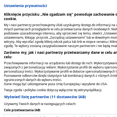
Ustawienia prywatności
Kliknięcie przycisku „Nie zgadzam się” powoduje zachowanie
cookie.
My i nasi partnerzy przechowujemy i/lub uzyskujemy dostęp do informacji na ur
innych pamięciach przeglądarki w celu przetwarzania danych osobowych. Ni
podstawie uzasadnionego interesu, aby sprzeciwić się temu, otwórz „Ustawie
ustawieniami, klikając przycisk „Zarządzaj ustawieniami” lub w dowolnym mom
witryny. Aby wycofać zgodę kliknij odcisk palca lub link w stopce serwisu i kli
Bestsellery
Produkty z tej serii
Podobne
zgodę. Te wybory zostaną zasygnalizowane naszym partnerom i nie będą mia
Zarówno my, jak i nasi partnerzy przetwarzamy dane w celu an
celu:
Przechowywanie informacji na urządzeniu lub dostęp do nich. Wykorzystywani
związanych z personalizacją reklam. Wykorzystanie profili do wyboru spersona
personalizacji treści. Wykorzystywanie profili w doborze spersonalizowanych t
Poznawanie odbiorców dzięki statystyce lub kombinacji danych z różnych źró
ograniczonych danych do wyboru treści.
Dane mogą być udostępniane poza Unię Europejską i wysyłane do USA.
Twoja zgoda i polityka cookie dotyczą wyłącznie tej witryny/aplikacji.
Wyświetl listę partnerów (11 dostawców IAB)
Używamy Twoich danych w następujących celach:
Cele przetwarzania IAB:
Kerabione Booster,
Doppelherz system
Cyclo 3 Fort, 150 mg+150
Rablis, prosz., 150 g
Ajona Stomaticum,
Doppelherz system