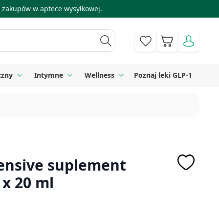
 i zakupów w aptece wysyłkowej.
Koszyk
czny
Intymne
Wellness
Poznaj leki GLP-1
 Higiena
Toggle submenu for Sprzęt medyczny
Toggle submenu for Intymne
Toggle submenu for Wellness
ensive suplement
 x 20 ml