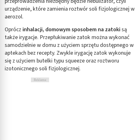
przeprowadzenia niezbędny będzie nebulizator, czyli
urządzenie, które zamienia roztwór soli fizjologicznej w
Wykorzystanie profili do wyboru
spersonalizowanych reklam
aerozol.
Tworzenie profili w celu personalizacji treści
Oprócz
inhalacji, domowym sposobem na zatoki
są
także irygacje. Przepłukiwanie zatok można wykonać
Wykorzystywanie profili w celu doboru
samodzielnie w domu z użyciem sprzętu dostępnego w
spersonalizowanych treści
aptekach bez recepty. Zwykle irygację zatok wykonuje
Pomiar efektywności reklam
się z użyciem butelki typu squeeze oraz roztworu
izotonicznego soli fizjologicznej.
Pomiar efektywności treści
Reklama
Rozumienie odbiorców dzięki statystyce lub
kombinacji danych z różnych źródeł
Rozwój i ulepszanie usług
Wykorzystywanie ograniczonych danych do
wyboru treści
Funkcje specjalne IAB: