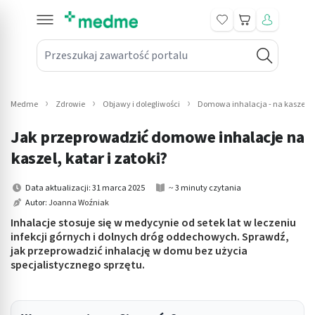
Koszyk
Przeszukaj zawartość portalu
in submenu: Leki na receptę
win submenu: Zdrowie
Medme
Zdrowie
Objawy i dolegliwości
Domowa inhalacja - na kaszel, ka
win submenu: Suplementy
Jak przeprowadzić domowe inhalacje na
win submenu: Mama i dziecko
kaszel, katar i zatoki?
win submenu: Kosmetyki
Data aktualizacji: 31 marca 2025
~ 3 minuty czytania
Autor:
Joanna Woźniak
win submenu: Higiena
Inhalacje stosuje się w medycynie od setek lat w leczeniu
infekcji górnych i dolnych dróg oddechowych. Sprawdź,
win submenu: Sprzęt medyczny
jak przeprowadzić inhalację w domu bez użycia
specjalistycznego sprzętu.
win submenu: Intymne
win submenu: Wellness