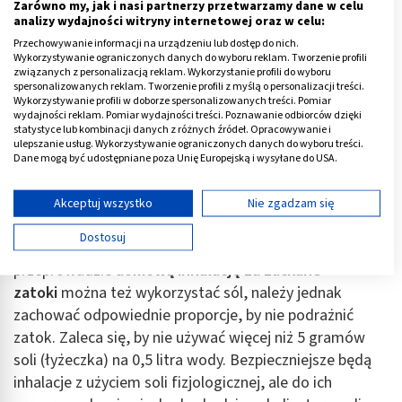
Zarówno my, jak i nasi partnerzy przetwarzamy dane w celu
analizy wydajności witryny internetowej oraz w celu:
Przechowywanie informacji na urządzeniu lub dostęp do nich.
Wykorzystywanie ograniczonych danych do wyboru reklam. Tworzenie profili
związanych z personalizacją reklam. Wykorzystanie profili do wyboru
spersonalizowanych reklam. Tworzenie profili z myślą o personalizacji treści.
Wykorzystywanie profili w doborze spersonalizowanych treści. Pomiar
wydajności reklam. Pomiar wydajności treści. Poznawanie odbiorców dzięki
statystyce lub kombinacji danych z różnych źródeł. Opracowywanie i
Domowe inhalacje na zatoki
ulepszanie usług. Wykorzystywanie ograniczonych danych do wyboru treści.
Dane mogą być udostępniane poza Unię Europejską i wysyłane do USA.
Podobnie będzie przebiegała
domowa
inhalacja na
Twoja zgoda i polityka cookie dotyczą wyłącznie tej witryny/aplikacji.
zatoki
. W przypadku zapalenia zatok zalecane są olejki
Wyświetl listę partnerów (11 dostawców IAB)
Akceptuj wszystko
Nie zgadzam się
o działaniu przeciwbakteryjnym, takie jak olejek
Używamy Twoich danych w następujących celach:
Dostosuj
sosnowy lub eukaliptusowy. Aby
Cele przetwarzania IAB:
przeprowadzić
domową inhalację za zatkane
Przechowywanie informacji na urządzeniu lub
dostęp do nich
zatoki
można też wykorzystać sól, należy jednak
zachować odpowiednie proporcje, by nie podrażnić
Wykorzystywanie ograniczonych danych do
zatok. Zaleca się, by nie używać więcej niż 5 gramów
wyboru reklam
soli (łyżeczka) na 0,5 litra wody. Bezpieczniejsze będą
Tworzenie profili w celu spersonalizowanych
inhalacje z użyciem soli fizjologicznej, ale do ich
reklam