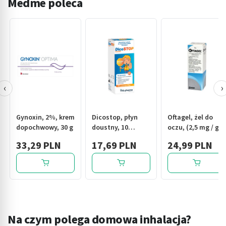
Medme poleca
‹
›
Gynoxin, 2%, krem
Dicostop, płyn
Oftagel, żel do
dopochwowy, 30 g
doustny, 10
oczu, (2,5 mg / g),
saszetek po 15 g
10 g
33,29 PLN
17,69 PLN
24,99 PLN
Na czym polega domowa inhalacja?