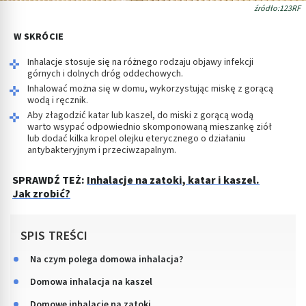
źródło:123RF
W SKRÓCIE
Inhalacje stosuje się na różnego rodzaju objawy infekcji
górnych i dolnych dróg oddechowych.
Inhalować można się w domu, wykorzystując miskę z gorącą
wodą i ręcznik.
Aby złagodzić katar lub kaszel, do miski z gorącą wodą
warto wsypać odpowiednio skomponowaną mieszankę ziół
lub dodać kilka kropel olejku eterycznego o działaniu
antybakteryjnym i przeciwzapalnym.
SPRAWDŹ TEŻ:
Inhalacje na zatoki, katar i kaszel.
Jak zrobić?
SPIS TREŚCI
Na czym polega domowa inhalacja?
Domowa inhalacja na kaszel
Domowe inhalacje na zatoki