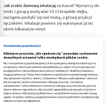
Jak zrobić domową inhalację
na kaszel? Wystarczy do
miski z gorącą wodą wlać 10-15 kropelek olejku,
następnie pochylić się nad miską, a głowę przykryć
ręcznikiem. Inhalacje powinno się wykonywać przez
około kilkanaście minut.
Jeśli jednak kaszel nie będzie ustępować w ciągu kilku
dni lub wręcz przeciwnie – stanie się bardziej nasilony,
Ustawienia prywatności
konieczna będzie wizyta u lekarza, który wskaże
Kliknięcie przycisku „Nie zgadzam się” powoduje zachowanie
właściwe leczenie.
domyślnych ustawień tylko niezbędnych plików cookie.
My i nasi partnerzy przechowujemy i/lub uzyskujemy dostęp do informacji na
Reklama
urządzeniu, takich jak unikalne identyfikatory w cookie i innych pamięciach
przeglądarki w celu przetwarzania danych osobowych. Niektórzy dostawcy
mogą przetwarzać Twoje dane osobowe na podstawie uzasadnionego interesu,
aby sprzeciwić się temu, otwórz „Ustawienia”. Możesz zaakceptować, odrzucić
lub zarządzać swoimi ustawieniami, klikając przycisk „Zarządzaj
ustawieniami” lub w dowolnym momencie, klikając przycisk odcisku palca w
lewym dolnym rogu witryny. Aby wycofać zgodę kliknij odcisk palca lub link w
stopce serwisu i kliknij pozycję Moje dane, na tej stronie możesz wycofać swoją
zgodę. Te wybory zostaną zasygnalizowane naszym partnerom i nie będą miały
wpływu na dane przeglądania.