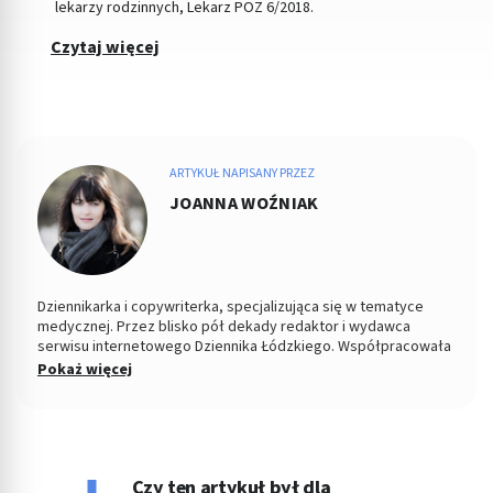
lekarzy rodzinnych, Lekarz POZ 6/2018.
Czytaj więcej
ARTYKUŁ NAPISANY PRZEZ
JOANNA WOŹNIAK
Dziennikarka i copywriterka, specjalizująca się w tematyce
medycznej. Przez blisko pół dekady redaktor i wydawca
serwisu internetowego Dziennika Łódzkiego. Współpracowała
z łódzkim ośrodkiem TVP. Absolwentka Filozofii oraz
Pokaż więcej
Dziennikarstwa i Komunikacji Społecznej na Uniwersytecie
Łódzkim. W wolnych chwilach fotografuje kontrasty ulicy i
eksperymentuje w kuchni.
Czy ten artykuł był dla