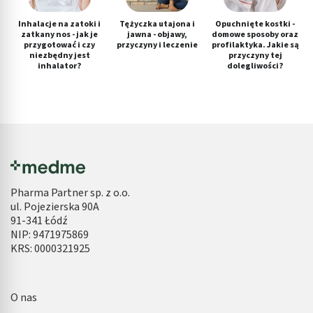
Inhalacje na zatoki i
Tężyczka utajona i
Opuchnięte kostki -
zatkany nos - jak je
jawna - objawy,
domowe sposoby oraz
przygotować i czy
przyczyny i leczenie
profilaktyka. Jakie są
niezbędny jest
przyczyny tej
inhalator?
dolegliwości?
Pharma Partner sp. z o.o.
ul. Pojezierska 90A
91-341 Łódź
NIP: 9471975869
KRS: 0000321925
O nas