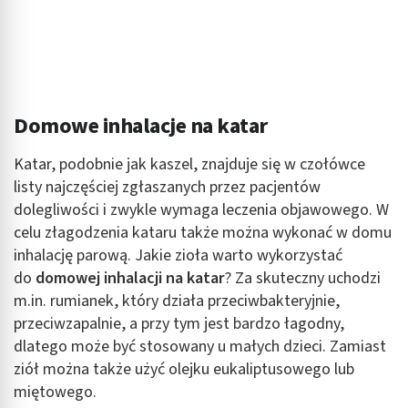
Użycie dokładnych danych geolokalizacyjnych
Identyfikowanie urządzeń na podstawie
aktywnie żądanych informacji
Cele przetwarzania inne niż IAB:
Niezbędne
Domowe inhalacje na katar
Wydajność (Performance)
Katar, podobnie jak kaszel, znajduje się w czołówce
listy najczęściej zgłaszanych przez pacjentów
Reklama / śledzenie
dolegliwości i zwykle wymaga leczenia objawowego. W
celu złagodzenia kataru także można wykonać w domu
inhalację parową. Jakie zioła warto wykorzystać
do
domowej inhalacji na katar
? Za skuteczny uchodzi
m.in. rumianek, który działa przeciwbakteryjnie,
przeciwzapalnie, a przy tym jest bardzo łagodny,
dlatego może być stosowany u małych dzieci. Zamiast
ziół można także użyć olejku eukaliptusowego lub
miętowego.