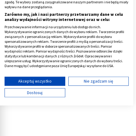
zgodę. Te wybory zostaną zasygnalizowane naszym partnerom i nie będą miały
wrażliwy na czynniki zewnętrzne, dlatego na pracę
wpływu na dane przeglądania.
cyklu mogą wpływać przeziębienia, stres, podróże
Zarówno my, jak i nasi partnerzy przetwarzamy dane w celu
analizy wydajności witryny internetowej oraz w celu:
czy bezsenność.
Przechowywanie informacji na urządzeniu lub dostęp do nich.
Wykorzystywanie ograniczonych danych do wyboru reklam. Tworzenie profili
Nigdy nie ma więc stuprocentowej pewności co do dnia
związanych z personalizacją reklam. Wykorzystanie profili do wyboru
spersonalizowanych reklam. Tworzenie profili z myślą o personalizacji treści.
owulacji
.
Wykorzystywanie profili w doborze spersonalizowanych treści. Pomiar
wydajności reklam. Pomiar wydajności treści. Poznawanie odbiorców dzięki
Reklama
statystyce lub kombinacji danych z różnych źródeł. Opracowywanie i
ulepszanie usług. Wykorzystywanie ograniczonych danych do wyboru treści.
Dane mogą być udostępniane poza Unię Europejską i wysyłane do USA.
Twoja zgoda i polityka cookie dotyczą wyłącznie tej witryny/aplikacji.
Wyświetl listę partnerów (11 dostawców IAB)
Akceptuj wszystko
Nie zgadzam się
Używamy Twoich danych w następujących celach:
Dostosuj
Cele przetwarzania IAB:
Przechowywanie informacji na urządzeniu lub
dostęp do nich
Wykorzystywanie ograniczonych danych do
wyboru reklam