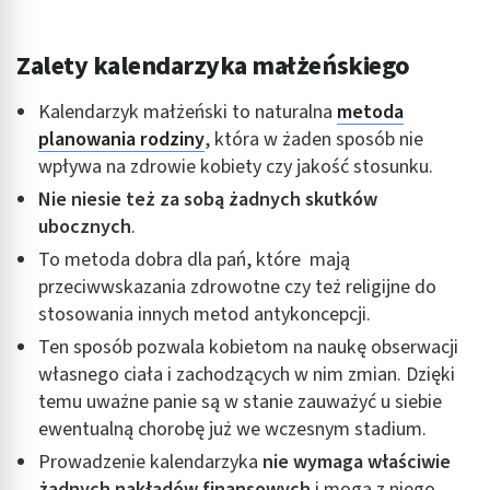
Tworzenie profili w celu spersonalizowanych
reklam
Zalety kalendarzyka małżeńskiego
Wykorzystanie profili do wyboru
spersonalizowanych reklam
Kalendarzyk małżeński to naturalna
metoda
planowania rodziny
, która w żaden sposób nie
Tworzenie profili w celu personalizacji treści
wpływa na zdrowie kobiety czy jakość stosunku.
Wykorzystywanie profili w celu doboru
Nie niesie też za sobą żadnych skutków
spersonalizowanych treści
ubocznych
.
Pomiar efektywności reklam
To metoda dobra dla pań, które mają
przeciwwskazania zdrowotne czy też religijne do
Pomiar efektywności treści
stosowania innych metod antykoncepcji.
Rozumienie odbiorców dzięki statystyce lub
Ten sposób pozwala kobietom na naukę obserwacji
kombinacji danych z różnych źródeł
własnego ciała i zachodzących w nim zmian. Dzięki
temu uważne panie są w stanie zauważyć u siebie
Rozwój i ulepszanie usług
ewentualną chorobę już we wczesnym stadium.
Wykorzystywanie ograniczonych danych do
Prowadzenie kalendarzyka
nie wymaga właściwie
wyboru treści
żadnych nakładów finansowych
i mogą z niego