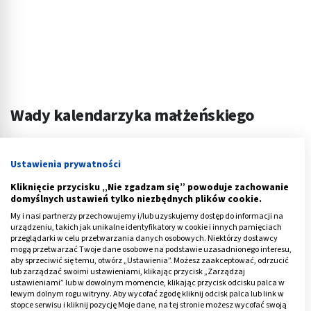
Wady kalendarzyka małżeńskiego
Największa wada kalendarzyka małżeńskiego to
skuteczność i
zawodność tej metody
.
Ustawienia prywatności
Zapiski dotyczące cyklu miesięcznego powinny być
Kliknięcie przycisku „Nie zgadzam się” powoduje zachowanie
prowadzone skrupulatnie i regularnie, bo tylko wtedy
domyślnych ustawień tylko niezbędnych plików cookie.
kobieta ma szanse na wiarygodne wyniki dotyczące
My i nasi partnerzy przechowujemy i/lub uzyskujemy dostęp do informacji na
urządzeniu, takich jak unikalne identyfikatory w cookie i innych pamięciach
swojego cyklu. Stosowanie kalendarzyka zaleca się
przeglądarki w celu przetwarzania danych osobowych. Niektórzy dostawcy
mogą przetwarzać Twoje dane osobowe na podstawie uzasadnionego interesu,
zresztą dopiero po kilku miesiącach prowadzenia
aby sprzeciwić się temu, otwórz „Ustawienia”. Możesz zaakceptować, odrzucić
dokładnych notatek.
lub zarządzać swoimi ustawieniami, klikając przycisk „Zarządzaj
ustawieniami” lub w dowolnym momencie, klikając przycisk odcisku palca w
Metoda zupełnie nie sprawdzi się u pań, których
lewym dolnym rogu witryny. Aby wycofać zgodę kliknij odcisk palca lub link w
stopce serwisu i kliknij pozycję Moje dane, na tej stronie możesz wycofać swoją
cykle występują nieregularnie. Organizm kobiety jest