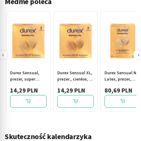
Medme poleca
‹
›
Durex Sensual,
Durex Sensual XL,
Durex Sensual No
prezer, super
prezer., cienkie, 3
Latex, prezer,
cienkie, 3 szt
szt
nielateks.,20 szt
14,29 PLN
14,29 PLN
80,69 PLN
Skuteczność kalendarzyka