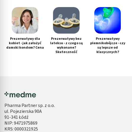
Prezerwatywy dla
Prezerwatywy bez
Prezerwatywy
kobiet - jak założyć
lateksu - z czego są
plemnikobójcze - czy
damski kondom? Cena
wykonane?
są lepsze od
Skuteczność
klasycznych?
Pharma Partner sp. z o.o.
ul. Pojezierska 90A
91-341 Łódź
NIP: 9471975869
KRS: 0000321925