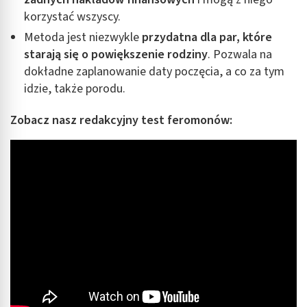
Funkcje specjalne IAB:
korzystać wszyscy.
Użycie dokładnych danych geolokalizacyjnych
Metoda jest niezwykle
przydatna dla par, które
starają się o powiększenie rodziny
. Pozwala na
Identyfikowanie urządzeń na podstawie
dokładne zaplanowanie daty poczęcia, a co za tym
aktywnie żądanych informacji
idzie, także porodu.
Cele przetwarzania inne niż IAB:
Niezbędne
Zobacz nasz redakcyjny test feromonów:
Wydajność (Performance)
Reklama / śledzenie