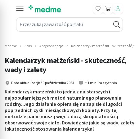
Koszyk
Przeszukaj zawartość portalu
in submenu: Leki na receptę
win submenu: Zdrowie
Medme
Seks
Antykoncepcja
Kalendarzyk małżeński – skuteczność, wad
win submenu: Suplementy
Kalendarzyk małżeński - skuteczność,
win submenu: Mama i dziecko
wady i zalety
win submenu: Kosmetyki
Data aktualizacji: 30 października 2023
~ 1 minuta czytania
Kalendarzyk małżeński to jedna z najstarszych i
win submenu: Higiena
najpopularniejszych metod naturalnego planowania
rodziny. Jego działanie opiera się na zapisie długości
win submenu: Sprzęt medyczny
poprzednich cykli miesiączkowych kobiety. Przy tej
metodzie panie muszą więc z dużą skrupulatnością
win submenu: Intymne
obserwować swoje ciało. Dowiedz się jakie są wady, zalety
i skuteczność stosowania kalendarzyka?
win submenu: Wellness