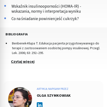
Wskaźnik insulinooporności (HOMA-IR) -
wskazania, normy i interpretacja wyniku
Co na śniadanie powinien jeść cukrzyk?
BIBLIOGRAFIA
Benbenek-Klupa T. Edukacja pacjenta przygotowywanego do
terapii z zastosowaniem osobistej pompy insulinowej. Przegl.
Lek. 2006; 63: 292–295.
Czytaj więcej
ARTYKUŁ NAPISANY PRZEZ
OLGA SZYMKOWIAK