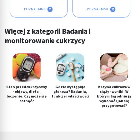
POZNAJ MNIE
POZNAJ MNIE
Więcej z kategorii Badania i
monitorowanie cukrzycy
Stan przedcukrzycowy
Gdzie występuje
Krzywa cukrowa w
- objawy, dieta i
glukoza? Badania,
ciąży - wyniki. W
leczenie. Czy może się
funkcje i właściwości
którym tygodniu ją
cofnąć?
wykonać i jak się
przygotować?