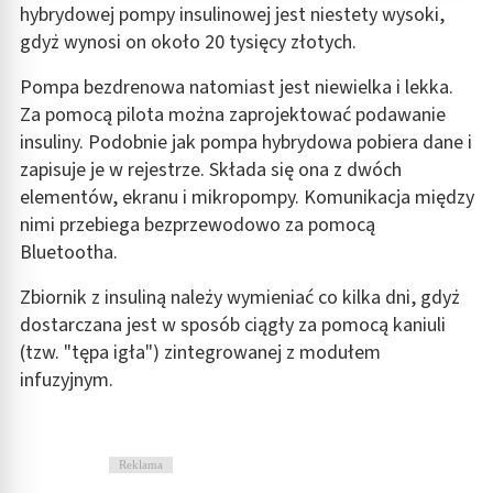
hybrydowej pompy insulinowej jest niestety wysoki,
gdyż wynosi on około 20 tysięcy złotych.
Wykorzystywanie ograniczonych danych do
wyboru reklam
Pompa bezdrenowa natomiast jest niewielka i lekka.
Tworzenie profili w celu spersonalizowanych
Za pomocą pilota można zaprojektować podawanie
reklam
insuliny. Podobnie jak pompa hybrydowa pobiera dane i
zapisuje je w rejestrze. Składa się ona z dwóch
Wykorzystanie profili do wyboru
spersonalizowanych reklam
elementów, ekranu i mikropompy. Komunikacja między
nimi przebiega bezprzewodowo za pomocą
Tworzenie profili w celu personalizacji treści
Bluetootha.
Wykorzystywanie profili w celu doboru
Zbiornik z insuliną należy wymieniać co kilka dni, gdyż
spersonalizowanych treści
dostarczana jest w sposób ciągły za pomocą kaniuli
Pomiar efektywności reklam
(tzw. "tępa igła") zintegrowanej z modułem
infuzyjnym.
Pomiar efektywności treści
Rozumienie odbiorców dzięki statystyce lub
kombinacji danych z różnych źródeł
Reklama