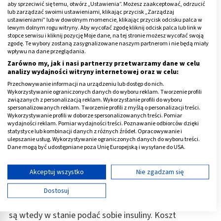
aby sprzeciwić się temu, otwórz „Ustawienia”. Możesz zaakceptować, odrzucić
lub zarządzać swoimi ustawieniami, klikając przycisk „Zarządzaj
ustawieniami” lub w dowolnym momencie, klikając przycisk odcisku palca w
lewym dolnym rogu witryny. Aby wycofać zgodę kliknij odcisk palca lub link w
stopce serwisu i kliknij pozycję Moje dane, na tej stronie możesz wycofać swoją
zgodę. Te wybory zostaną zasygnalizowane naszym partnerom i nie będą miały
wpływu na dane przeglądania.
Zarówno my, jak i nasi partnerzy przetwarzamy dane w celu
analizy wydajności witryny internetowej oraz w celu:
Jakie są rodzaje pomp insulinowych?
Przechowywanie informacji na urządzeniu lub dostęp do nich.
Wykorzystywanie ograniczonych danych do wyboru reklam. Tworzenie profili
Nowoczesne pompy insulinowe pobierają dane o
związanych z personalizacją reklam. Wykorzystanie profili do wyboru
użytkowniku, by odpowiednio reagować na jego
spersonalizowanych reklam. Tworzenie profili z myślą o personalizacji treści.
Wykorzystywanie profili w doborze spersonalizowanych treści. Pomiar
zapotrzebowanie. Po stworzeniu profilu pompa
wydajności reklam. Pomiar wydajności treści. Poznawanie odbiorców dzięki
statystyce lub kombinacji danych z różnych źródeł. Opracowywanie i
hybrydowa działać może w dwóch trybach:
ulepszanie usług. Wykorzystywanie ograniczonych danych do wyboru treści.
automatycznym (insulina podawana jest samoczynnie
Dane mogą być udostępniane poza Unię Europejską i wysyłane do USA.
bez ingerencji cukrzyka) lub manualnym (samemu
Twoja zgoda i polityka cookie dotyczą wyłącznie tej witryny/aplikacji.
można zaprogramować podawanie insuliny).
Wyświetl listę partnerów (11 dostawców IAB)
Akceptuj wszystko
Nie zgadzam się
Używamy Twoich danych w następujących celach:
Urządzenie takie pomaga cukrzykom, którzy
Dostosuj
Cele przetwarzania IAB:
odczuwają w nocy mocne spadki poziomu cukru, a nie
Przechowywanie informacji na urządzeniu lub
są wtedy w stanie podać sobie insuliny. Koszt
dostęp do nich