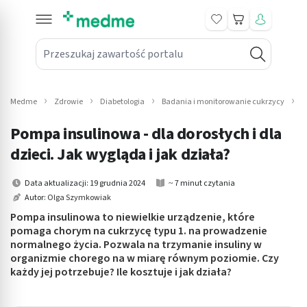
Koszyk
Przeszukaj zawartość portalu
in submenu: Leki na receptę
win submenu: Zdrowie
Medme
Zdrowie
Diabetologia
Badania i monitorowanie cukrzycy
P
win submenu: Suplementy
Pompa insulinowa - dla dorosłych i dla
win submenu: Mama i dziecko
dzieci. Jak wygląda i jak działa?
win submenu: Kosmetyki
Data aktualizacji: 19 grudnia 2024
~ 7 minut czytania
Autor:
Olga Szymkowiak
win submenu: Higiena
Pompa insulinowa to niewielkie urządzenie, które
pomaga chorym na cukrzycę typu 1. na prowadzenie
win submenu: Sprzęt medyczny
normalnego życia. Pozwala na trzymanie insuliny w
organizmie chorego na w miarę równym poziomie. Czy
win submenu: Intymne
każdy jej potrzebuje? Ile kosztuje i jak działa?
win submenu: Wellness