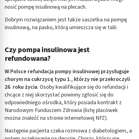
nosić pompę insulinową na plecach.
Dobrym rozwiązaniem jest także saszetka na pompę
insulinową, na pasku, którą umieszcza się w talii.
Czy pompa insulinowa jest
refundowana?
W Polsce refundacja pompy insulinowej przysługuje
chorym na cukrzycę typu 1
.,
którzy nie przekroczyli
26
.
roku życia
. Osoby kwalifikujące się do refundacji i
chcące z niej skorzystać powinny zgłosić się do
odpowiedniego ośrodka, który posiada kontrakt z
Narodowym Funduszem Zdrowia (listę placówek
można znaleźć na stronie internetowej NFZ).
Następnie pacjenta czeka rozmowa z diabetologiem, a
potem oczekiwanie na decyzję. Chorzy, którzy nie