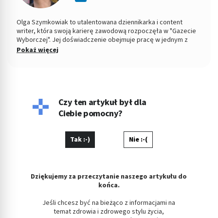
Olga Szymkowiak to utalentowana dziennikarka i content
writer, która swoją karierę zawodową rozpoczęła w "Gazecie
Wyborczej". Jej doświadczenie obejmuje pracę w jednym z
wiodących polskich portali medycznych, gdzie zdobyła cenne
Pokaż więcej
doświadczenie w pisaniu na tematy zdrowotne, dietetyczne
oraz związane z urodą. Obecnie Olga skupia się na tworzeniu
treści o szerokim zakresie tematycznym, łącząc
profesjonalizm dziennikarski z kreatywnym podejściem do
pisania. Olga, absolwentka Uniwersytetu Łódzkiego w
dziedzinie Kulturoznawstwa, wyróżnia się zdolnością do
Czy ten artykuł był dla
przekazywania skomplikowanych tematów w przystępny i
Ciebie pomocny?
angażujący sposób. Jej teksty charakteryzują się głębokim
zrozumieniem tematu, kreatywnością i precyzją,
Tak :-)
Nie :-(
Dziękujemy za przeczytanie naszego artykułu do
końca.
Jeśli chcesz być na bieżąco z informacjami na
temat zdrowia i zdrowego stylu życia,