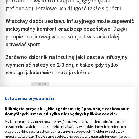
potrzeb. Do wyboru dostępne są igły miękkie
(teflonowe) i stalowe. Ich długość także się różni.
Właściwy dobór zestawu infuzyjnego może zapewnić
maksymalny komfort oraz bezpieczeństwo
. Dzięki
pompie insulinowej wiele osób jest w stanie dalej
uprawiać sport.
Zarówno zbiornik na insulinę jak i zestaw infuzyjny
wymieniać należy co 2
-
3 dni
,
a także gdy tylko
wystąpi jakakolwiek reakcja skórna
.
Reklama
Ustawienia prywatności
Kliknięcie przycisku „Nie zgadzam się” powoduje zachowanie
domyślnych ustawień tylko niezbędnych plików cookie.
My i nasi partnerzy przechowujemy i/lub uzyskujemy dostęp do informacji na
urządzeniu, takich jak unikalne identyfikatory w cookie i innych pamięciach
przeglądarki w celu przetwarzania danych osobowych. Niektórzy dostawcy
mogą przetwarzać Twoje dane osobowe na podstawie uzasadnionego interesu,