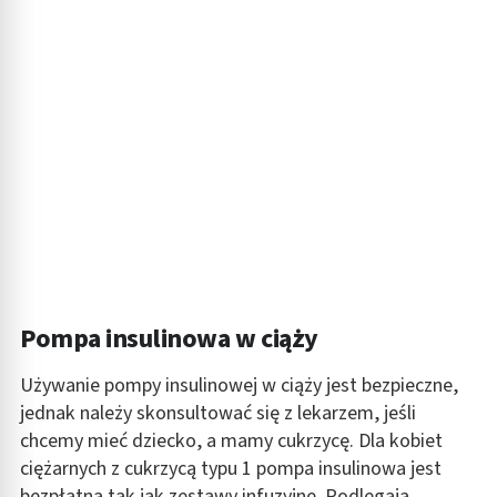
Rozwój i ulepszanie usług
Wykorzystywanie ograniczonych danych do
wyboru treści
Funkcje specjalne IAB:
Użycie dokładnych danych geolokalizacyjnych
Identyfikowanie urządzeń na podstawie
aktywnie żądanych informacji
Cele przetwarzania inne niż IAB:
Niezbędne
Wydajność (Performance)
Pompa insulinowa w ciąży
Reklama / śledzenie
Używanie pompy insulinowej w ciąży jest bezpieczne,
jednak należy skonsultować się z lekarzem, jeśli
chcemy mieć dziecko, a mamy cukrzycę. Dla kobiet
ciężarnych z cukrzycą typu 1 pompa insulinowa jest
bezpłatna tak jak zestawy infuzyjne. Podlegają