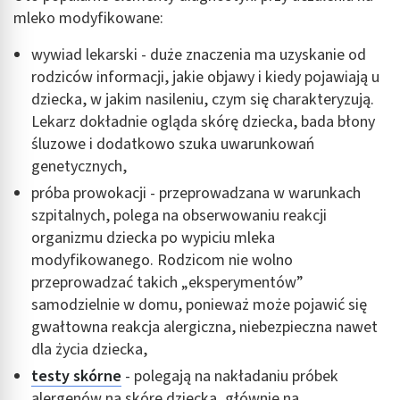
Pomiar efektywności treści
mleko modyfikowane:
Rozumienie odbiorców dzięki statystyce lub
wywiad lekarski - duże znaczenia ma uzyskanie od
kombinacji danych z różnych źródeł
rodziców informacji, jakie objawy i kiedy pojawiają u
Rozwój i ulepszanie usług
dziecka, w jakim nasileniu, czym się charakteryzują.
Lekarz dokładnie ogląda skórę dziecka, bada błony
Wykorzystywanie ograniczonych danych do
śluzowe i dodatkowo szuka uwarunkowań
wyboru treści
genetycznych,
Funkcje specjalne IAB:
próba prowokacji - przeprowadzana w warunkach
Użycie dokładnych danych geolokalizacyjnych
szpitalnych, polega na obserwowaniu reakcji
organizmu dziecka po wypiciu mleka
Identyfikowanie urządzeń na podstawie
aktywnie żądanych informacji
modyfikowanego. Rodzicom nie wolno
przeprowadzać takich „eksperymentów”
Cele przetwarzania inne niż IAB:
samodzielnie w domu, ponieważ może pojawić się
Niezbędne
gwałtowna reakcja alergiczna, niebezpieczna nawet
dla życia dziecka,
Wydajność (Performance)
testy skórne
- polegają na nakładaniu próbek
Reklama / śledzenie
alergenów na skórę dziecka, głównie na