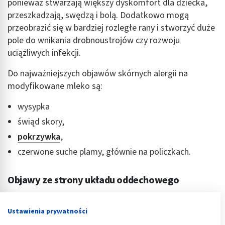
ponieważ stwarzają większy dyskomfort dla dziecka,
przeszkadzają, swędzą i bolą. Dodatkowo mogą
przeobrazić się w bardziej rozległe rany i stworzyć duże
pole do wnikania drobnoustrojów czy rozwoju
uciążliwych infekcji.
Do najważniejszych objawów skórnych alergii na
modyfikowane mleko są:
wysypka
świąd skory,
pokrzywka
,
czerwone suche plamy, głównie na policzkach.
Objawy ze strony układu oddechowego
Alergeny pokarmowe przedostają się z przewodu
Ustawienia prywatności
pokarmowego do układu krążenia. Do najważniejszych