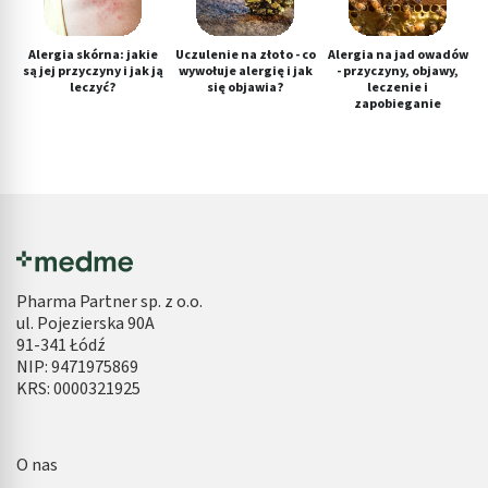
Alergia skórna: jakie
Uczulenie na złoto - co
Alergia na jad owadów
są jej przyczyny i jak ją
wywołuje alergię i jak
- przyczyny, objawy,
leczyć?
się objawia?
leczenie i
zapobieganie
Pharma Partner sp. z o.o.
ul. Pojezierska 90A
91-341 Łódź
NIP: 9471975869
KRS: 0000321925
O nas