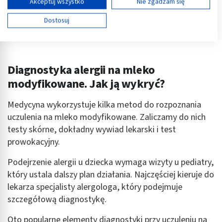
Wyświetl listę partnerów (11 dostawców IAB)
Akceptuj wszystko
Nie zgadzam się
Używamy Twoich danych w następujących celach:
Dostosuj
Cele przetwarzania IAB:
Przechowywanie informacji na urządzeniu lub
dostęp do nich
Diagnostyka alergii na mleko
Wykorzystywanie ograniczonych danych do
wyboru reklam
modyfikowane. Jak ją wykryć?
Tworzenie profili w celu spersonalizowanych
Medycyna wykorzystuje kilka metod do rozpoznania
reklam
uczulenia na mleko modyfikowane. Zaliczamy do nich
Wykorzystanie profili do wyboru
testy skórne, dokładny wywiad lekarski i test
spersonalizowanych reklam
prowokacyjny.
Tworzenie profili w celu personalizacji treści
Podejrzenie alergii u dziecka wymaga wizyty u pediatry,
który ustala dalszy plan działania. Najczęściej kieruje do
Wykorzystywanie profili w celu doboru
spersonalizowanych treści
lekarza specjalisty alergologa, który podejmuje
szczegółową diagnostykę.
Pomiar efektywności reklam
Oto popularne elementy diagnostyki przy uczuleniu na