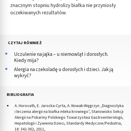
znacznym stopniu hydrolizy białka nie przyniosły
oczekiwanych rezultatów.
CZYTAJ RÓWNIEŻ
Uczulenie na jajka – u niemowląt i dorosłych.
Kiedy mija?
Alergia na czekoladę u dorosłych i dzieci. Jak ją
wykryć?
BIBLIOGRAFIA
A. Horovath, E. Jarocka-Cyrta, A. Nowak-Węgrzyn „Diagnostyka
i leczenia alergii na białka mleka krowiego”, Stanowisko Sekcji
Alergii na Pokarmy Polskiego Towarzystwa Gastroenterologii,
Hepatologii i Żywienia Dzieci, Standardy Medyczne/Pediatria,
18: 342-362, 2011,