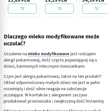
23,09 PLN
29,29 PLN
34,59 PLN
60 dawek
Dlaczego mleko modyfikowane może
uczulać?
Uczulenie na
mleko modyfikowane
jest rodzajem
alergii pokarmowej, dość często pojawiającej się u
dzieci, karmionych mlecznymi mieszankami.
Czym jest alergia pokarmowa, także na ten produkt?
Układ odpornościowy małych dzieci nie jest w pełni
rozwinięty i dość silnie reaguje na substancje
uczulające. W kontakcie z alergenem zaczyna
produkować przeciwciała i zwiększoną ilość histaminy.