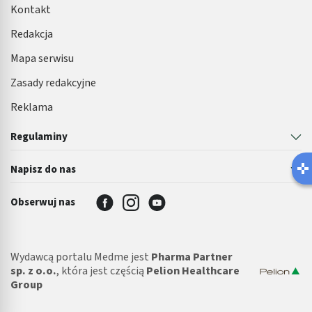
Kontakt
Redakcja
Mapa serwisu
Zasady redakcyjne
Reklama
Regulaminy
Latem ła
Napisz do nas
Robisz ten b
Obserwuj nas
Wydawcą portalu Medme jest
Pharma Partner
sp. z o.o.
, która jest częścią
Pelion Healthcare
Group