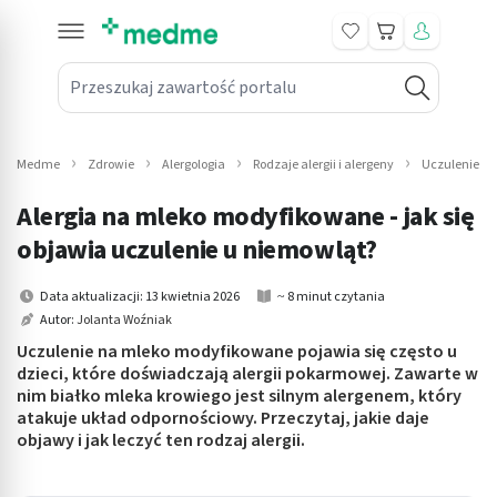
Koszyk
Przeszukaj zawartość portalu
in submenu: Leki na receptę
win submenu: Zdrowie
Medme
Zdrowie
Alergologia
Rodzaje alergii i alergeny
Uczulenie n
win submenu: Suplementy
Alergia na mleko modyfikowane - jak się
win submenu: Mama i dziecko
objawia uczulenie u niemowląt?
win submenu: Kosmetyki
Data aktualizacji: 13 kwietnia 2026
~ 8 minut czytania
Autor:
Jolanta Woźniak
win submenu: Higiena
Uczulenie na mleko modyfikowane pojawia się często u
dzieci, które doświadczają alergii pokarmowej. Zawarte w
win submenu: Sprzęt medyczny
nim białko mleka krowiego jest silnym alergenem, który
atakuje układ odpornościowy. Przeczytaj, jakie daje
win submenu: Intymne
objawy i jak leczyć ten rodzaj alergii.
win submenu: Wellness