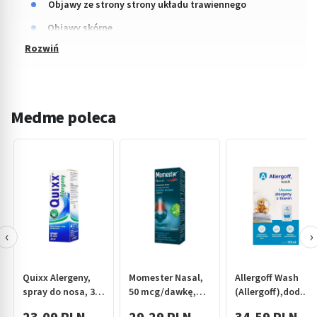
Objawy ze strony strony układu trawiennego
Objawy skórne
Medme poleca
‹
›
Quixx Alergeny,
Momester Nasal,
Allergoff Wash
spray do nosa, 30
50 mcg/dawkę,
(Allergoff),dod.d/
ml
aerozol do nosa,
x 20 ml