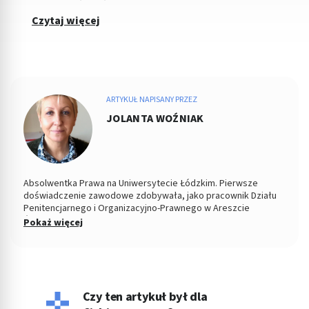
Czytaj więcej
ARTYKUŁ NAPISANY PRZEZ
JOLANTA WOŹNIAK
Absolwentka Prawa na Uniwersytecie Łódzkim. Pierwsze
doświadczenie zawodowe zdobywała, jako pracownik Działu
Penitencjarnego i Organizacyjno-Prawnego w Areszcie
Śledczym w Łodzi. Od 2004 roku Zastępca Prezesa i Członek
Pokaż więcej
Zarządu w Miejskiej Spółdzielni Mieszkaniowej. Od kilku lat
copywriterka, głównie w tematyce prawnej, ale i medycznej i
parentingowej. Prywatnie miłośniczka dobrego kina.
Czy ten artykuł był dla