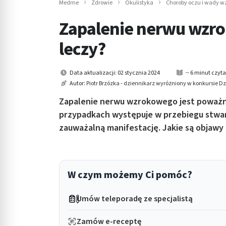
Medme
Zdrowie
Okulistyka
Choroby oczu i wady w
in submenu: Wellness
Zapalenie nerwu wzrok
leczy?
Data aktualizacji: 02 stycznia 2024
~ 6 minut czyt
Autor:
Piotr Brzózka - dziennikarz wyróżniony w konkursie 
Zapalenie nerwu wzrokowego jest poważn
przypadkach występuje w przebiegu stwar
zauważalną manifestację. Jakie są objawy 
W czym możemy Ci pomóc?
Umów teleporadę ze specjalistą
Zamów e-receptę