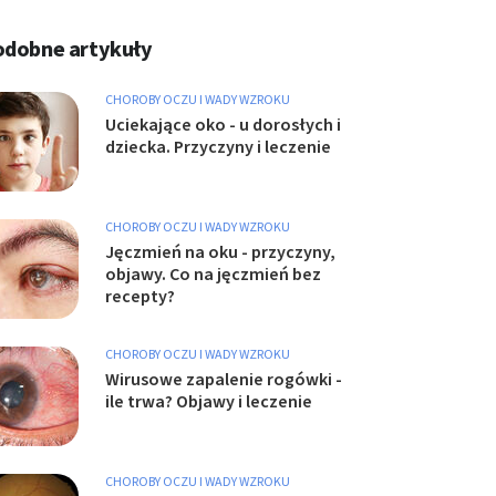
odobne artykuły
CHOROBY OCZU I WADY WZROKU
Uciekające oko - u dorosłych i
dziecka. Przyczyny i leczenie
CHOROBY OCZU I WADY WZROKU
Jęczmień na oku - przyczyny,
objawy. Co na jęczmień bez
recepty?
CHOROBY OCZU I WADY WZROKU
Wirusowe zapalenie rogówki -
ile trwa? Objawy i leczenie
CHOROBY OCZU I WADY WZROKU