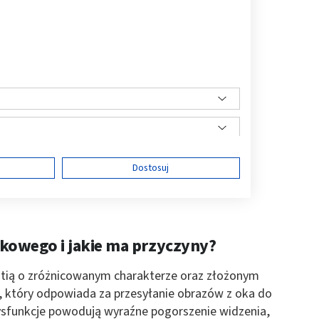
ę
Dostosuj
kowego i jakie ma przyczyny?
ści
atią o zróżnicowanym charakterze oraz złożonym
, który odpowiada za przesyłanie obrazów z oka do
dysfunkcje powodują wyraźne pogorszenie widzenia,