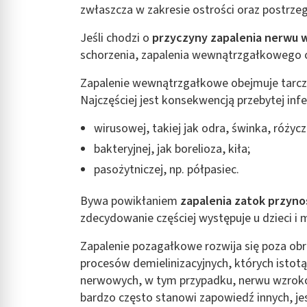
zwłaszcza w zakresie ostrości oraz postrze
Rozumienie odbiorców dzięki statystyce lub kombinacji danych
Jeśli chodzi o
przyczyny zapalenia nerwu
Rozwój i ulepszanie usług
schorzenia, zapalenia wewnątrzgałkowego 
Wykorzystywanie ograniczonych danych do wyboru treści
Zapalenie wewnątrzgałkowe obejmuje tarcz
Funkcje specjalne IAB:
Najczęściej jest konsekwencją przebytej infek
Użycie dokładnych danych geolokalizacyjnych
wirusowej, takiej jak odra, świnka, róży
Identyfikowanie urządzeń na podstawie aktywnie żądanych inf
bakteryjnej, jak borelioza, kiła;
Cele przetwarzania inne niż IAB:
pasożytniczej, np. półpasiec.
Niezbędne
Bywa powikłaniem
zapalenia zatok przyn
Wydajność (Performance)
zdecydowanie częściej występuje u dzieci i m
Reklama / śledzenie
Zapalenie pozagałkowe rozwija się poza obr
procesów demielinizacyjnych, których istot
nerwowych, w tym przypadku, nerwu wzrokow
bardzo często stanowi zapowiedź innych, j