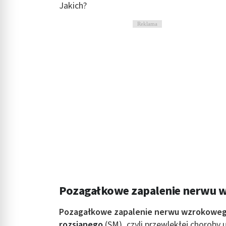
Jakich?
Reklama
Pozagałkowe zapalenie nerwu
Pozagałkowe zapalenie nerwu wzrokowe
rozsianego
(SM), czyli przewlekłej choroby