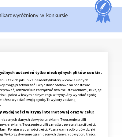
o i jakie ma przyczyny?
yślnych ustawień tylko niezbędnych plików cookie.
kowego
iu, takich jak unikalne identyfikatory w cookie i innych
awcy mogą przetwarzać Twoje dane osobowe na podstawie
kceptować, odrzucić lub zarządzać swoimi ustawieniami, klikając
cisku palca w lewym dolnym rogu witryny. Aby wycofać zgodę
wsze oznacza SM?
onie możesz wycofać swoją zgodę. Te wybory zostaną
.
o?
y wydajności witryny internetowej oraz w celu:
niczonych danych do wyboru reklam. Tworzenie profili
ch reklam. Tworzenie profili z myślą o personalizacji treści.
klam. Pomiar wydajności treści. Poznawanie odbiorców dzięki
ług. Wykorzystywanie ograniczonych danych do wyboru treści.