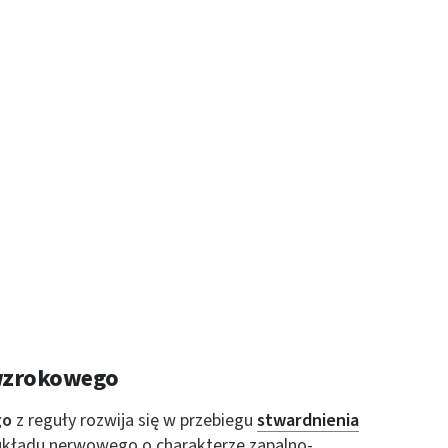
 wzrokowego
go
z reguły rozwija się w przebiegu
stwardnienia
 układu nerwowego o charakterze zapalno-