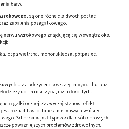
gania barw.
 z różnych źródeł
 wzrokowego
, są one różne dla dwóch postaci
oraz zapalenia pozagałkowego.
ę nerwu wzrokowego znajdującą się wewnątrz oka.
cji:
czka, ospa wietrzna, mononukleoza, półpasiec;
ormacji
osowych
oraz odczynem poszczepiennym. Choroba
łodzieży do 15 roku życia, niż u dorosłych.
ębem gałki ocznej. Zazwyczaj stanowi efekt
ą jest rozpad tzw. osłonek mielinowych włókien
ego. Schorzenie jest typowe dla osób dorosłych i
eszcze poważniejszych problemów zdrowotnych.