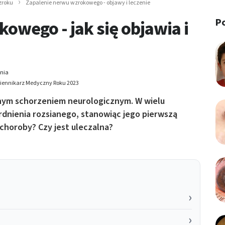
zroku
Zapalenie nerwu wzrokowego - objawy i leczenie
P
owego - jak się objawia i
ania
Dziennikarz Medyczny Roku 2023
ym schorzeniem neurologicznym. W wielu
dnienia rozsianego, stanowiąc jego pierwszą
choroby? Czy jest uleczalna?