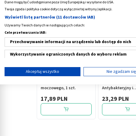
Dane mogą być udostępniane poza Unię Europejską i wysyłane do USA.
Twoja zgoda i polityka cookie dotyczą wyłącznie tej witryny/aplikacji.
Medme poleca
Wyświetl listę partnerów (11 dostawców IAB)
Używamy Twoich danych w następujących celach:
Cele przetwarzania IAB:
Przechowywanie informacji na urządzeniu lub dostęp do nich
Wykorzystywanie ograniczonych danych do wyboru reklam
‹
Tworzenie profili w celu spersonalizowanych reklam
Akceptuj wszystko
Nie zgadzam si
Wykorzystanie profili do wyboru spersonalizowanych reklam
Test Infekcje układu
Nanobiotic Med Si
moczowego, 1 szt.
Antybakteryjny i
Tworzenie profili w celu personalizacji treści
łagodzący spray 
17,89 PLN
23,29 PLN
infekcje gardło, 3
Wykorzystywanie profili w celu doboru spersonalizowanych tre
Pomiar efektywności reklam
Pomiar efektywności treści