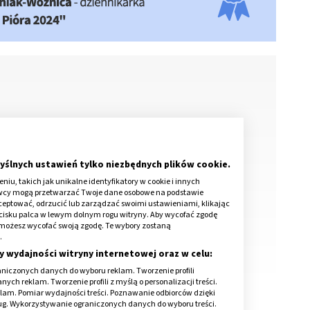
ę pojawia?
yślnych ustawień tylko niezbędnych plików cookie.
iu, takich jak unikalne identyfikatory w cookie i innych
awcy mogą przetwarzać Twoje dane osobowe na podstawie
kceptować, odrzucić lub zarządzać swoimi ustawieniami, klikając
cisku palca w lewym dolnym rogu witryny. Aby wycofać zgodę
onie możesz wycofać swoją zgodę. Te wybory zostaną
.
y wydajności witryny internetowej oraz w celu:
niczonych danych do wyboru reklam. Tworzenie profili
ch reklam. Tworzenie profili z myślą o personalizacji treści.
klam. Pomiar wydajności treści. Poznawanie odbiorców dzięki
ług. Wykorzystywanie ograniczonych danych do wyboru treści.