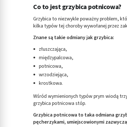
Co to jest grzybica potnicowa?
Rozumienie odbiorców dzięki statystyce lub kombinacji danych
Rozwój i ulepszanie usług
Grzybica to niezwykle poważny problem, któ
kilka typów tej choroby wywołanej przez zak
Wykorzystywanie ograniczonych danych do wyboru treści
Znane są takie odmiany jak grzybica:
Funkcje specjalne IAB:
Użycie dokładnych danych geolokalizacyjnych
złuszczająca
,
międzypalcowa,
Identyfikowanie urządzeń na podstawie aktywnie żądanych inf
potnicowa,
Cele przetwarzania inne niż IAB:
wrzodziejąca,
Niezbędne
krostkowa.
Wydajność (Performance)
Wśród wymienionych typów prym wiodą trzy 
Reklama / śledzenie
grzybica potnicowa stóp.
Grzybica potnicowa to taka odmiana grzybi
pęcherzykami, umiejscowionymi zazwyczaj