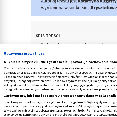
SPIS TREŚCI
Co to jest grzybica potnicowa?
Przyczyny grzybicy potnicowej
Ustawienia prywatności
Objawy grzybicy potnicowej. Gdzie si
Kliknięcie przycisku „Nie zgadzam się” powoduje zachowanie dom
My i nasi partnerzy przechowujemy i/lub uzyskujemy dostęp do informacji na urządzen
Grzybica potnicowa u dzieci
pamięciach przeglądarki w celu przetwarzania danych osobowych. Niektórzy dost
uzasadnionego interesu, aby sprzeciwić się temu, otwórz „Ustawienia”. Możesz zaa
Leczenie grzybicy potnicowej
przycisk „Zarządzaj ustawieniami” lub w dowolnym momencie, klikając przycisk od
kliknij odcisk palca lub link w stopce serwisu i kliknij pozycję Moje dane, na tej str
zasygnalizowane naszym partnerom i nie będą miały wpływu na dane przeglądania
Zarówno my, jak i nasi partnerzy przetwarzamy dane w celu analiz
Przechowywanie informacji na urządzeniu lub dostęp do nich. Wykorzystywanie ogra
związanych z personalizacją reklam. Wykorzystanie profili do wyboru spersonalizowany
Wykorzystywanie profili w doborze spersonalizowanych treści. Pomiar wydajności re
statystyce lub kombinacji danych z różnych źródeł. Opracowywanie i ulepszanie us