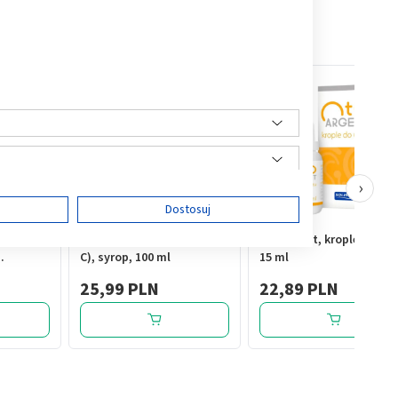
›
ę
Dostosuj
lver
Bioaron System (Bioaron
Otoargent, krople do usz
C), syrop, 100 ml
15 ml
na
25,99 PLN
22,89 PLN
0 ml
ści