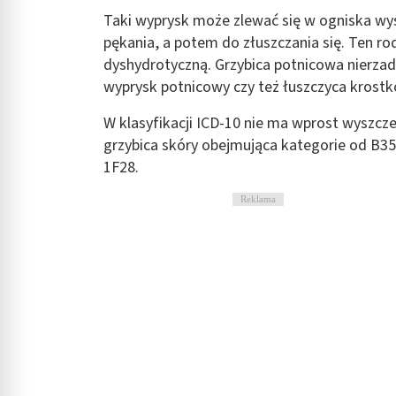
Taki wyprysk może zlewać się w ogniska wy
pękania, a potem do złuszczania się. Ten rod
dyshydrotyczną. Grzybica potnicowa nierzad
wyprysk potnicowy czy też łuszczyca krostko
W klasyfikacji ICD-10 nie ma wprost wyszcz
grzybica skóry obejmująca kategorie od B35
1F28.
Reklama