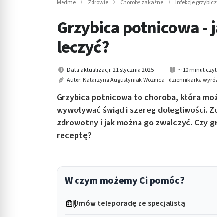
Medme
Zdrowie
Choroby zakaźne
Infekcje grzybicz
in submenu: Wellness
Grzybica potnicowa - j
leczyć?
Data aktualizacji: 21 stycznia 2025
~ 10 minut czy
Autor:
Katarzyna Augustyniak-Woźnica - dziennikarka wyróż
Grzybica potnicowa to choroba, która moż
wywoływać świąd i szereg dolegliwości. Z
zdrowotny i jak można go zwalczyć. Czy 
receptę?
W czym możemy Ci pomóc?
Umów teleporadę ze specjalistą