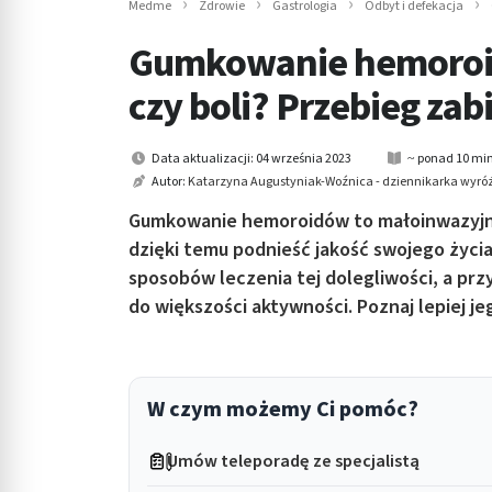
Medme
Zdrowie
Gastrologia
Odbyt i defekacja
in submenu: Wellness
Gumkowanie hemoroid
czy boli? Przebieg zab
Data aktualizacji: 04 września 2023
~ ponad 10 min
Autor:
Katarzyna Augustyniak-Woźnica - dziennikarka wyróż
Gumkowanie hemoroidów to małoinwazyjna 
dzięki temu podnieść jakość swojego życia
sposobów leczenia tej dolegliwości, a p
do większości aktywności. Poznaj lepiej je
W czym możemy Ci pomóc?
Umów teleporadę ze specjalistą