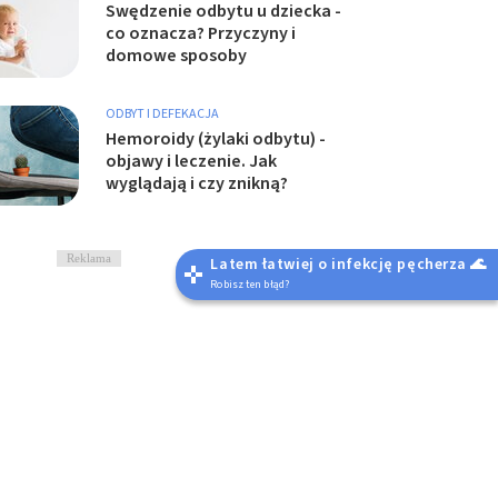
Swędzenie odbytu u dziecka -
co oznacza? Przyczyny i
domowe sposoby
ODBYT I DEFEKACJA
Hemoroidy (żylaki odbytu) -
objawy i leczenie. Jak
wyglądają i czy znikną?
Reklama
Latem łatwiej o infekcję pęcherza 🌊
Robisz ten błąd?