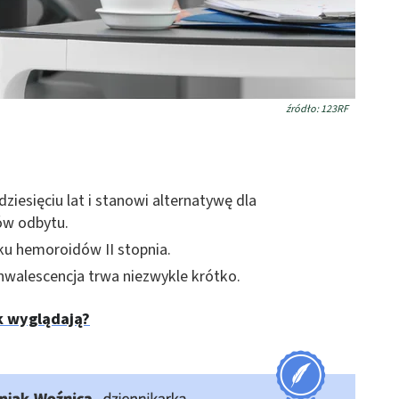
źródło: 123RF
ziesięciu lat i stanowi alternatywę dla
ów odbytu.
ku hemoroidów II stopnia.
onwalescencja trwa niezwykle krótko.
k wyglądają?