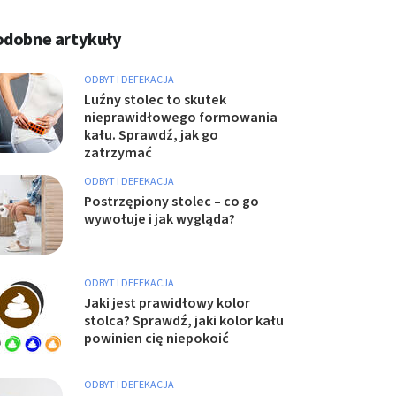
odobne artykuły
ODBYT I DEFEKACJA
Luźny stolec to skutek
nieprawidłowego formowania
kału. Sprawdź, jak go
zatrzymać
ODBYT I DEFEKACJA
Postrzępiony stolec – co go
wywołuje i jak wygląda?
ODBYT I DEFEKACJA
Jaki jest prawidłowy kolor
stolca? Sprawdź, jaki kolor kału
powinien cię niepokoić
ODBYT I DEFEKACJA