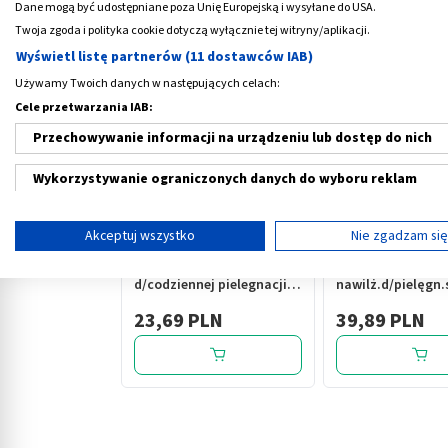
Dane mogą być udostępniane poza Unię Europejską i wysyłane do USA.
Medme poleca
Twoja zgoda i polityka cookie dotyczą wyłącznie tej witryny/aplikacji.
Wyświetl listę partnerów (11 dostawców IAB)
Używamy Twoich danych w następujących celach:
Cele przetwarzania IAB:
Przechowywanie informacji na urządzeniu lub dostęp do nich
Wykorzystywanie ograniczonych danych do wyboru reklam
‹
Tworzenie profili w celu spersonalizowanych reklam
Akceptuj wszystko
Nie zgadzam si
Wykorzystanie profili do wyboru spersonalizowanych reklam
Hemorol comfort, krem,
Anusir, maść,koją
d/codziennej pielegnacji
nawilż.d/pielęgn.
Tworzenie profili w celu personalizacji treści
odbytu, 35 g
okolic odbytu,30g
23,69 PLN
39,89 PLN
Wykorzystywanie profili w celu doboru spersonalizowanych tre
Pomiar efektywności reklam
Pomiar efektywności treści