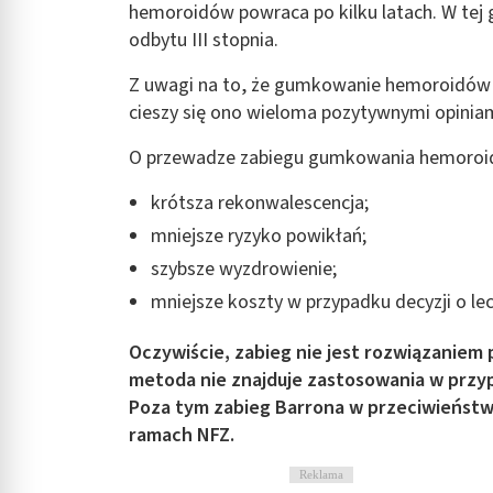
hemoroidów powraca po kilku latach. W tej g
odbytu III stopnia.
Z uwagi na to, że gumkowanie hemoroidów t
cieszy się ono wieloma pozytywnymi opiniam
O przewadze zabiegu gumkowania hemoroidó
krótsza rekonwalescencja;
mniejsze ryzyko powikłań;
szybsze wyzdrowienie;
mniejsze koszty w przypadku decyzji o le
Oczywiście, zabieg nie jest rozwiązaniem
metoda nie znajduje zastosowania w przy
Poza tym zabieg Barrona w przeciwieństwi
ramach NFZ.
Reklama