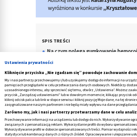
SPIS TREŚCI
Na czym polega gumkowanie hemoro
Jak przygotować się do gumkowani
Ustawienia prywatności
Leczenie hemoroidów metodą Barrona
Kliknięcie przycisku „Nie zgadzam się” powoduje zachowanie dom
My i nasi partnerzy przechowujemy i/lub uzyskujemy dostęp do informacji na urządzen
Czy gumkowanie hemoroidów boli?
pamięciach przeglądarki w celu przetwarzania danych osobowych. Niektórzy dost
uzasadnionego interesu, aby sprzeciwić się temu, otwórz „Ustawienia”. Możesz zaa
Metoda Barrona a metoda Longo
przycisk „Zarządzaj ustawieniami” lub w dowolnym momencie, klikając przycisk od
kliknij odcisk palca lub link w stopce serwisu i kliknij pozycję Moje dane, na tej str
zasygnalizowane naszym partnerom i nie będą miały wpływu na dane przeglądania
Zarówno my, jak i nasi partnerzy przetwarzamy dane w celu analiz
Przechowywanie informacji na urządzeniu lub dostęp do nich. Wykorzystywanie ogra
związanych z personalizacją reklam. Wykorzystanie profili do wyboru spersonalizowany
Wykorzystywanie profili w doborze spersonalizowanych treści. Pomiar wydajności re
statystyce lub kombinacji danych z różnych źródeł. Opracowywanie i ulepszanie us