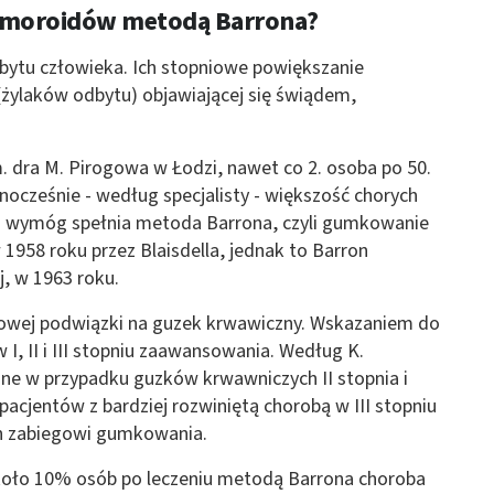
emoroidów metodą Barrona?
 z różnych źródeł
ytu człowieka. Ich stopniowe powiększanie
żylaków odbytu) objawiającej się świądem,
 dra M. Pirogowa w Łodzi, nawet co 2. osoba po 50.
dnocześnie - według specjalisty - większość chorych
en wymóg spełnia metoda Barrona, czyli gumkowanie
ormacji
958 roku przez Blaisdella, jednak to Barron
j, w 1963 roku.
mowej podwiązki na guzek krwawiczny. Wskazaniem do
, II i III stopniu zaawansowania. Według K.
czne w przypadku guzków krwawniczych II stopnia i
pacjentów z bardziej rozwiniętą chorobą w III stopniu
ch zabiegowi gumkowania.
 około 10% osób po leczeniu metodą Barrona choroba