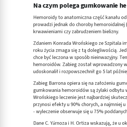
Na czym polega gumkowanie h
Rozumienie odbiorców dzięki statystyce lub kombinacji danych
Rozwój i ulepszanie usług
Hemoroidy to anatomiczna część kanału odb
prowadzi jednak do choroby hemoroidalnej (
Wykorzystywanie ograniczonych danych do wyboru treści
krwawieniami czy zabrudzeniem bielizny.
Funkcje specjalne IAB:
Zdaniem Konrada Wrońskiego ze Szpitala im.
Użycie dokładnych danych geolokalizacyjnych
roku życia zmaga się z tą dolegliwością. Je
chce być leczona w sposób nieinwazyjny. T
Identyfikowanie urządzeń na podstawie aktywnie żądanych inf
hemoroidów. Zabieg został wprowadzony w 1
Cele przetwarzania inne niż IAB:
udoskonalił i rozpowszechnił go 5 lat późnie
Niezbędne
Zabieg Barrona opiera się na założeniu gu
Wydajność (Performance)
gumkowania hemoroidów są żylaki odbytu w I
Wrońskiego leczenie jest najbardziej skute
Reklama / śledzenie
przynosi efekty u 90% chorych, a najmniej u 
- wyleczenie obserwuje się u 75% poddany
Dane C. Yárnoza i H. Ortiza wskazują, że u