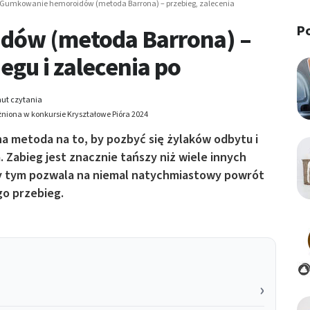
Gumkowanie hemoroidów (metoda Barrona) – przebieg, zalecenia
P
ów (metoda Barrona) –
iegu i zalecenia po
ut czytania
niona w konkursie Kryształowe Pióra 2024
metoda na to, by pozbyć się żylaków odbytu i
. Zabieg jest znacznie tańszy niż wiele innych
rzy tym pozwala na niemal natychmiastowy powrót
go przebieg.