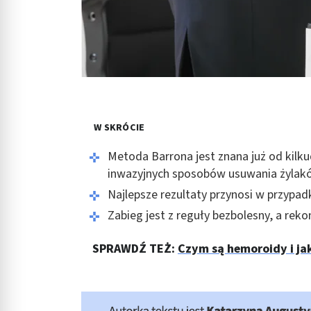
W SKRÓCIE
Metoda Barrona jest znana już od kilkud
inwazyjnych sposobów usuwania żylak
Najlepsze rezultaty przynosi w przypad
Zabieg jest z reguły bezbolesny, a rek
SPRAWDŹ TEŻ:
Czym są hemoroidy i ja