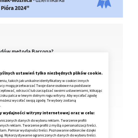
idów metodą Barrona?
a hemoroidów metodą Barrona?
. Jak wygląda zabieg?
yślnych ustawień tylko niezbędnych plików cookie.
iu, takich jak unikalne identyfikatory w cookie i innych
awcy mogą przetwarzać Twoje dane osobowe na podstawie
kceptować, odrzucić lub zarządzać swoimi ustawieniami, klikając
cisku palca w lewym dolnym rogu witryny. Aby wycofać zgodę
onie możesz wycofać swoją zgodę. Te wybory zostaną
.
y wydajności witryny internetowej oraz w celu:
niczonych danych do wyboru reklam. Tworzenie profili
ch reklam. Tworzenie profili z myślą o personalizacji treści.
klam. Pomiar wydajności treści. Poznawanie odbiorców dzięki
ług. Wykorzystywanie ograniczonych danych do wyboru treści.