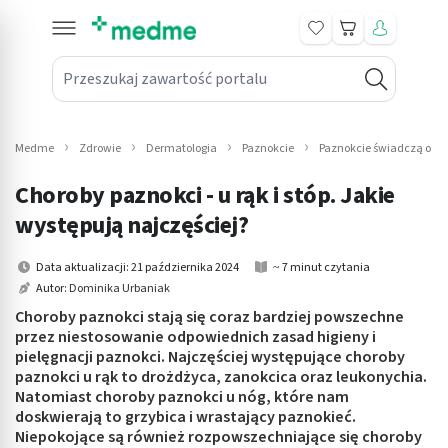
Koszyk
Przeszukaj zawartość portalu
in submenu: Leki na receptę
win submenu: Zdrowie
Medme
Zdrowie
Dermatologia
Paznokcie
Paznokcie świadczą o zd
win submenu: Suplementy
Choroby paznokci - u rąk i stóp. Jakie
win submenu: Mama i dziecko
występują najczęściej?
win submenu: Kosmetyki
Data aktualizacji: 21 października 2024
~ 7 minut czytania
Autor:
Dominika Urbaniak
win submenu: Higiena
Choroby paznokci stają się coraz bardziej powszechne
przez niestosowanie odpowiednich zasad higieny i
win submenu: Sprzęt medyczny
pielęgnacji paznokci. Najczęściej występujące choroby
paznokci u rąk to drożdżyca, zanokcica oraz leukonychia.
win submenu: Intymne
Natomiast choroby paznokci u nóg, które nam
doskwierają to grzybica i wrastający paznokieć.
Niepokojące są również rozpowszechniające się choroby
win submenu: Wellness