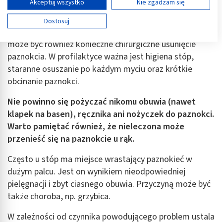
Wyświetl listę partnerów (11 dostawców IAB)
Akceptuj wszystko
Nie zgadzam się
Używamy Twoich danych w następujących celach:
Leczenie wymaga podania odpowiednich leków
Dostosuj
Cele przetwarzania IAB:
przeciwgrzybiczych. W przypadku niepowodzenia kuracji
Przechowywanie informacji na urządzeniu lub
może być również konieczne chirurgiczne usunięcie
dostęp do nich
paznokcia. W profilaktyce ważna jest higiena stóp,
staranne osuszanie po każdym myciu oraz krótkie
Wykorzystywanie ograniczonych danych do
wyboru reklam
obcinanie paznokci.
Tworzenie profili w celu spersonalizowanych
Nie powinno się pożyczać nikomu obuwia (nawet
reklam
klapek na basen), ręcznika ani nożyczek do paznokci.
Warto pamiętać również, że nieleczona może
Wykorzystanie profili do wyboru
spersonalizowanych reklam
przenieść się na paznokcie u rąk.
Tworzenie profili w celu personalizacji treści
Często u stóp ma miejsce wrastający paznokieć w
dużym palcu. Jest on wynikiem nieodpowiedniej
Wykorzystywanie profili w celu doboru
pielęgnacji i zbyt ciasnego obuwia. Przyczyną może być
spersonalizowanych treści
także choroba, np. grzybica.
Pomiar efektywności reklam
W zależności od czynnika powodującego problem ustala