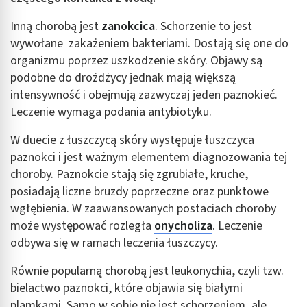
Inną chorobą jest
zanokcica
. Schorzenie to jest
wywołane zakażeniem bakteriami. Dostają się one do
organizmu poprzez uszkodzenie skóry. Objawy są
podobne do drożdżycy jednak mają większą
intensywność i obejmują zazwyczaj jeden paznokieć.
Leczenie wymaga podania antybiotyku.
W duecie z łuszczycą skóry występuje łuszczyca
paznokci i jest ważnym elementem diagnozowania tej
choroby. Paznokcie stają się zgrubiałe, kruche,
posiadają liczne bruzdy poprzeczne oraz punktowe
wgłębienia. W zaawansowanych postaciach choroby
może występować rozległa
onycholiza
. Leczenie
odbywa się w ramach leczenia łuszczycy.
Równie popularną chorobą jest leukonychia, czyli tzw.
bielactwo paznokci, które objawia się białymi
plamkami. Samo w sobie nie jest schorzeniem, ale