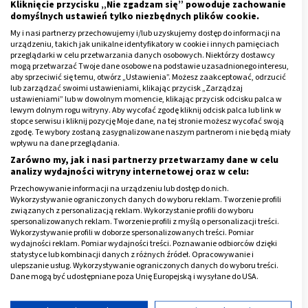
Kliknięcie przycisku „Nie zgadzam się” powoduje zachowanie
sterylne salony kosmetyczne wyposażone w
domyślnych ustawień tylko niezbędnych plików cookie.
profesjonalne urządzenia do dezynfekcji narzędzi.
My i nasi partnerzy przechowujemy i/lub uzyskujemy dostęp do informacji na
urządzeniu, takich jak unikalne identyfikatory w cookie i innych pamięciach
przeglądarki w celu przetwarzania danych osobowych. Niektórzy dostawcy
Choroby paznokci u nóg
mogą przetwarzać Twoje dane osobowe na podstawie uzasadnionego interesu,
aby sprzeciwić się temu, otwórz „Ustawienia”. Możesz zaakceptować, odrzucić
lub zarządzać swoimi ustawieniami, klikając przycisk „Zarządzaj
Choroby paznokci u stóp z reguły wywołane są
ustawieniami” lub w dowolnym momencie, klikając przycisk odcisku palca w
lewym dolnym rogu witryny. Aby wycofać zgodę kliknij odcisk palca lub link w
niewłaściwą higieną i pielęgnacją stóp.
stopce serwisu i kliknij pozycję Moje dane, na tej stronie możesz wycofać swoją
zgodę. Te wybory zostaną zasygnalizowane naszym partnerom i nie będą miały
Jedną z najczęstszych chorób paznokci u nóg jest
wpływu na dane przeglądania.
grzybica
. Grzyby, a dokładniej dermatofity doskonale
Zarówno my, jak i nasi partnerzy przetwarzamy dane w celu
analizy wydajności witryny internetowej oraz w celu:
czują się w środowisku paznokcia, gdyż do wzrostu
Przechowywanie informacji na urządzeniu lub dostęp do nich.
potrzebują keratyny, z której paznokcie są w dużej
Wykorzystywanie ograniczonych danych do wyboru reklam. Tworzenie profili
mierze zbudowane.
związanych z personalizacją reklam. Wykorzystanie profili do wyboru
spersonalizowanych reklam. Tworzenie profili z myślą o personalizacji treści.
Wykorzystywanie profili w doborze spersonalizowanych treści. Pomiar
Do zakażenia dochodzi zwykle podczas korzystania z
wydajności reklam. Pomiar wydajności treści. Poznawanie odbiorców dzięki
basenów lub publicznych pryszniców. Grzybica objawia
statystyce lub kombinacji danych z różnych źródeł. Opracowywanie i
ulepszanie usług. Wykorzystywanie ograniczonych danych do wyboru treści.
się zmianą zabarwienia na
żółte
, brunatne lub białe.
Dane mogą być udostępniane poza Unię Europejską i wysyłane do USA.
Następuje również deformacja płytki paznokcia i
Twoja zgoda i polityka cookie dotyczą wyłącznie tej witryny/aplikacji.
onycholiza.