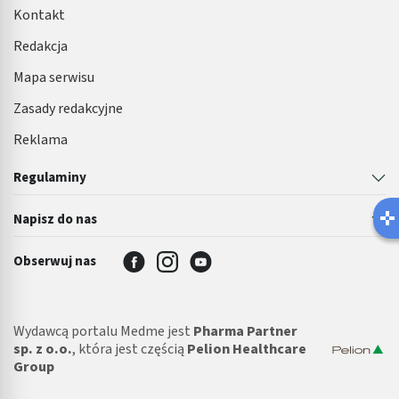
Kontakt
Redakcja
Mapa serwisu
Zasady redakcyjne
Reklama
Regulaminy
L
Napisz do nas
R
Obserwuj nas
Wydawcą portalu Medme jest
Pharma Partner
sp. z o.o.
, która jest częścią
Pelion Healthcare
Group