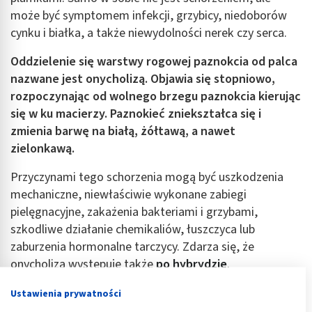
może być symptomem infekcji, grzybicy, niedoborów
cynku i białka, a także niewydolności nerek czy serca.
Oddzielenie się warstwy rogowej paznokcia od palca
nazwane jest onycholizą. Objawia się stopniowo,
rozpoczynając od wolnego brzegu paznokcia kierując
się w ku macierzy. Paznokieć zniekształca się i
zmienia barwę na białą, żółtawą, a nawet
zielonkawą.
Przyczynami tego schorzenia mogą być uszkodzenia
mechaniczne, niewłaściwie wykonane zabiegi
pielęgnacyjne, zakażenia bakteriami i grzybami,
szkodliwe działanie chemikaliów, łuszczyca lub
zaburzenia hormonalne tarczycy. Zdarza się, że
onycholiza występuje także
po hybrydzie
.
Leczenie polega na unikaniu czynników uszkadzających
Ustawienia prywatności
płytkę, dbając o odpowiednią higienę i wybierając