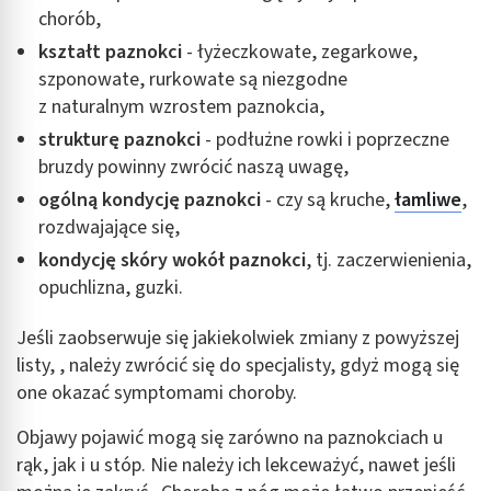
chorób,
kształt paznokci
- łyżeczkowate, zegarkowe,
szponowate, rurkowate są niezgodne
z naturalnym wzrostem paznokcia,
strukturę paznokci
- podłużne rowki i poprzeczne
bruzdy powinny zwrócić naszą uwagę,
ogólną kondycję paznokci
- czy są kruche,
łamliwe
,
rozdwajające się,
kondycję skóry wokół paznokci
, tj. zaczerwienienia,
opuchlizna, guzki.
Jeśli zaobserwuje się jakiekolwiek zmiany z powyższej
listy, , należy zwrócić się do specjalisty, gdyż mogą się
one okazać symptomami choroby.
Objawy pojawić mogą się zarówno na paznokciach u
rąk, jak i u stóp. Nie należy ich lekceważyć, nawet jeśli