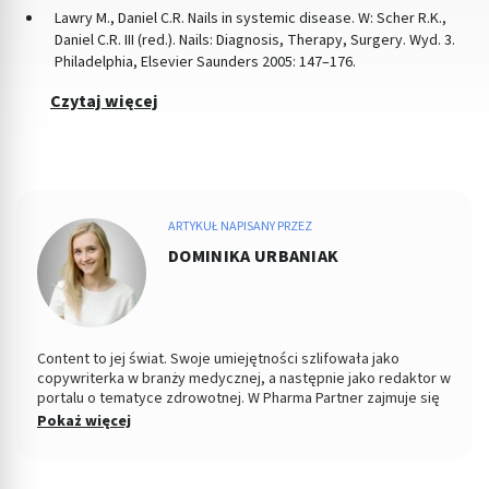
Lawry M., Daniel C.R. Nails in systemic disease. W: Scher R.K.,
Daniel C.R. III (red.). Nails: Diagnosis, Therapy, Surgery. Wyd. 3.
Philadelphia, Elsevier Saunders 2005: 147–176.
Czytaj więcej
ARTYKUŁ NAPISANY PRZEZ
DOMINIKA URBANIAK
Content to jej świat. Swoje umiejętności szlifowała jako
copywriterka w branży medycznej, a następnie jako redaktor w
portalu o tematyce zdrowotnej. W Pharma Partner zajmuje się
przygotowaniem analiz treści serwisu, a na ich podstawie
Pokaż więcej
dopasowanych artykułów dla klientów komercyjnych. Jej misją
jest zwiększanie świadomości produktu poprzez edukację
opartą na rzetelnej wiedzy i źródłach naukowych.