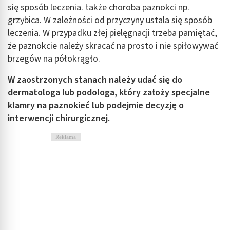
Pomiar efektywności treści
się sposób leczenia. także choroba paznokci np.
grzybica. W zależności od przyczyny ustala się sposób
Rozumienie odbiorców dzięki statystyce lub
leczenia. W przypadku złej pielęgnacji trzeba pamiętać,
kombinacji danych z różnych źródeł
że paznokcie należy skracać na prosto i nie spiłowywać
Rozwój i ulepszanie usług
brzegów na półokrągło.
Wykorzystywanie ograniczonych danych do
W zaostrzonych stanach należy udać się do
wyboru treści
dermatologa lub podologa, który założy specjalne
Funkcje specjalne IAB:
klamry na paznokieć lub podejmie decyzję o
interwencji chirurgicznej.
Użycie dokładnych danych geolokalizacyjnych
Reklama
Identyfikowanie urządzeń na podstawie
aktywnie żądanych informacji
Cele przetwarzania inne niż IAB:
Niezbędne
Wydajność (Performance)
Reklama / śledzenie