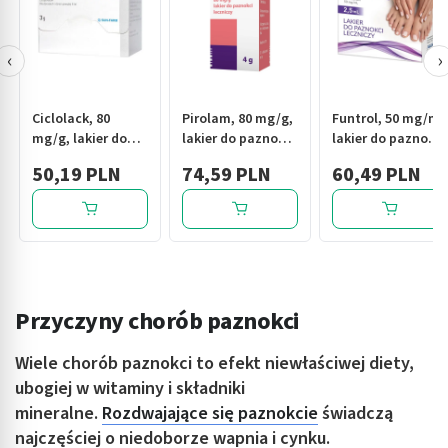
‹
›
Ciclolack, 80
Pirolam, 80 mg/g,
Funtrol, 50 mg/ml,
mg/g, lakier do
lakier do paznokci
lakier do paznokci
paznokci
leczniczy, 4 g
leczniczy, 2,5 ml
50,19 PLN
74,59 PLN
60,49 PLN
leczniczy, 3 g, 1
butelka
Przyczyny chorób paznokci
Wiele chorób paznokci to efekt niewłaściwej diety,
ubogiej w witaminy i składniki
mineralne.
Rozdwajające się paznokcie
świadczą
najczęściej o niedoborze wapnia i cynku.