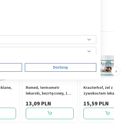
ę
Dostosuj
›
zklane,
Romed, termometr
Krauterhof, żel z
lekarski, bezrtęciowy, 1
żywokostem lekarskim,
ści
szt.
250 ml
13,09 PLN
15,59 PLN