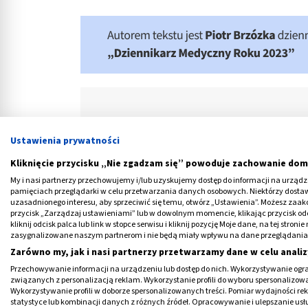
SPIS TREŚCI
Ustawienia prywatności
Kim jest pulmonolog dziecięcy?
Kliknięcie przycisku „Nie zgadzam się” powoduje zachowanie dom
Czym się zajmuje lekarz pulmonolog?
My i nasi partnerzy przechowujemy i/lub uzyskujemy dostęp do informacji na urządzen
pamięciach przeglądarki w celu przetwarzania danych osobowych. Niektórzy dost
Jak wygląda wizyta w poradni pulmono
uzasadnionego interesu, aby sprzeciwić się temu, otwórz „Ustawienia”. Możesz zaa
przycisk „Zarządzaj ustawieniami” lub w dowolnym momencie, klikając przycisk od
Pulmonolog na NFZ
kliknij odcisk palca lub link w stopce serwisu i kliknij pozycję Moje dane, na tej str
zasygnalizowane naszym partnerom i nie będą miały wpływu na dane przeglądania
Pulmonolog dziecięcy prywatnie
Zarówno my, jak i nasi partnerzy przetwarzamy dane w celu analiz
Przechowywanie informacji na urządzeniu lub dostęp do nich. Wykorzystywanie ogra
związanych z personalizacją reklam. Wykorzystanie profili do wyboru spersonalizowany
Wykorzystywanie profili w doborze spersonalizowanych treści. Pomiar wydajności re
statystyce lub kombinacji danych z różnych źródeł. Opracowywanie i ulepszanie us