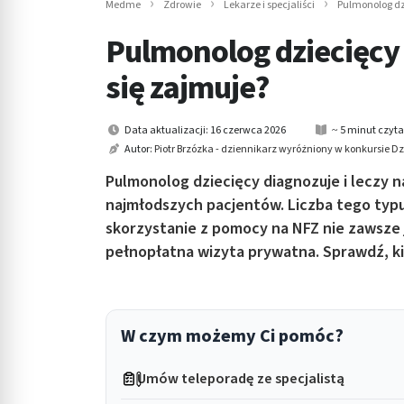
Medme
Zdrowie
Lekarze i specjaliści
Pulmonolog dz
in submenu: Wellness
Pulmonolog dziecięcy 
się zajmuje?
Data aktualizacji: 16 czerwca 2026
~ 5 minut czyt
Autor:
Piotr Brzózka - dziennikarz wyróżniony w konkursie 
Pulmonolog dziecięcy diagnozuje i leczy
najmłodszych pacjentów. Liczba tego typu
skorzystanie z pomocy na NFZ nie zawsze 
pełnopłatna wizyta prywatna. Sprawdź, kie
W czym możemy Ci pomóc?
Umów teleporadę ze specjalistą