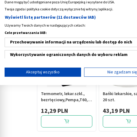
Dane mogą być udostępniane poza Unię Europejską i wysyłane do USA.
Twoja zgoda i polityka cookie dotyczą wyłącznie tej witryny/aplikacji.
Wyświetl listę partnerów (11 dostawców IAB)
Medme poleca
Używamy Twoich danych w następujących celach:
Cele przetwarzania IAB:
Przechowywanie informacji na urządzeniu lub dostęp do nich
Wykorzystywanie ograniczonych danych do wyboru reklam
Tworzenie profili w celu spersonalizowanych reklam
Akceptuj wszystko
Nie zgadzam si
‹
Wykorzystanie profili do wyboru spersonalizowanych reklam
Tworzenie profili w celu personalizacji treści
Termometr, lekar.szkl.,
Bańki lekarskie, s
bezrtęciowy,Pempa,T60, 1
20 szt.
Wykorzystywanie profili w celu doboru spersonalizowanych tre
szt
12,29 PLN
43,19 PLN
Pomiar efektywności reklam
Pomiar efektywności treści