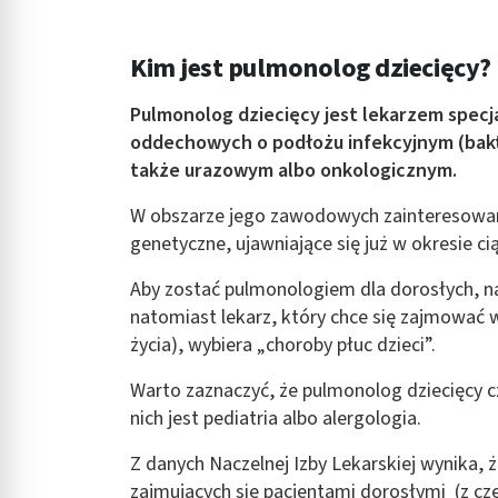
Rozumienie odbiorców dzięki statystyce lub kombinacji danych
Kim jest pulmonolog dziecięcy?
Rozwój i ulepszanie usług
Wykorzystywanie ograniczonych danych do wyboru treści
Pulmonolog dziecięcy
jest lekarzem specj
oddechowych o podłożu infekcyjnym (bakt
Funkcje specjalne IAB:
także urazowym albo onkologicznym.
Użycie dokładnych danych geolokalizacyjnych
W obszarze jego zawodowych zainteresowań
Identyfikowanie urządzeń na podstawie aktywnie żądanych inf
genetyczne, ujawniające się już w okresie ci
Cele przetwarzania inne niż IAB:
Aby zostać pulmonologiem dla dorosłych, nal
Niezbędne
natomiast lekarz, który chce się zajmować 
życia), wybiera „choroby płuc dzieci”.
Wydajność (Performance)
Warto zaznaczyć, że pulmonolog dziecięcy c
Reklama / śledzenie
nich jest pediatria albo alergologia.
Z danych Naczelnej Izby Lekarskiej wynika,
zajmujących się pacjentami dorosłymi (z cz