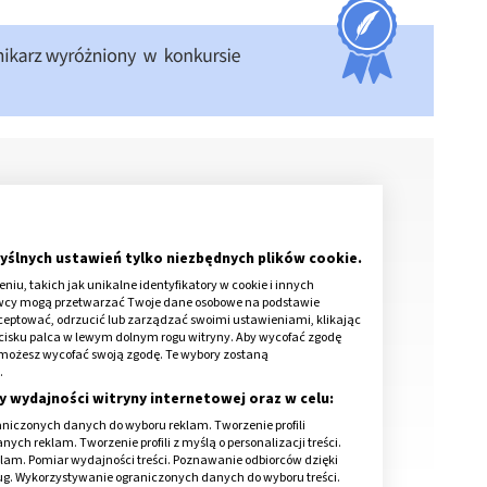
yślnych ustawień tylko niezbędnych plików cookie.
iu, takich jak unikalne identyfikatory w cookie i innych
awcy mogą przetwarzać Twoje dane osobowe na podstawie
logicznej dla dzieci?
kceptować, odrzucić lub zarządzać swoimi ustawieniami, klikając
cisku palca w lewym dolnym rogu witryny. Aby wycofać zgodę
onie możesz wycofać swoją zgodę. Te wybory zostaną
.
y wydajności witryny internetowej oraz w celu:
niczonych danych do wyboru reklam. Tworzenie profili
ch reklam. Tworzenie profili z myślą o personalizacji treści.
klam. Pomiar wydajności treści. Poznawanie odbiorców dzięki
ług. Wykorzystywanie ograniczonych danych do wyboru treści.