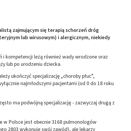
 z różnych źródeł
alistą zajmującym się terapią schorzeń dróg
eryjnym lub wirusowym) i alergicznym, niekiedy
 i kompetencji leżą również wady wrodzone oraz
ormacji
ąży lub po urodzeniu dziecka.
eży ukończyć specjalizację „choroby płuc”,
wyłącznie najmłodszymi pacjentami (od 0 do 18 roku
zęsto ma podwójną specjalizację - zazwyczaj drugą z
 że w Polsce jest obecnie 3168 pulmonologów
ego 2803 wykonuje swój zawód), ale lekarzy