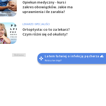
Opiekun medyczny - kurs i
zakres obowiązków. Jakie ma
uprawnienia i ile zarabia?
LEKARZE I SPECJALIŚCI
Ortoptysta: co to za lekarz?
Czym różni się od okulisty?
Reklama
Latem łatwiej o infekcję pęcherza 🌊
Robisz ten błąd?