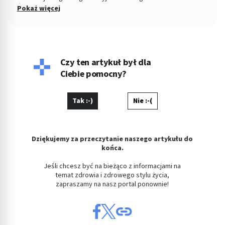
Śledczym w Łodzi. Od 2004 roku Zastępca Prezesa i Członek
Pokaż więcej
Zarządu w Miejskiej Spółdzielni Mieszkaniowej. Od kilku lat
copywriterka, głównie w tematyce prawnej, ale i medycznej i
parentingowej. Prywatnie miłośniczka dobrego kina.
Czy ten artykuł był dla
Ciebie pomocny?
Tak :-)
Nie :-(
Dziękujemy za przeczytanie naszego artykułu do
końca.
Jeśli chcesz być na bieżąco z informacjami na
temat zdrowia i zdrowego stylu życia,
zapraszamy na nasz portal ponownie!