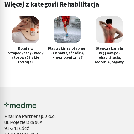
Więcej z kategorii Rehabilitacja
Kołnierz
Plastry kinesiotaping.
Stenoza kanału
ortopedyczny - kiedy
Jak naklejać taśmę
kręgowego -
stosować i jakie
kinezjologiczną?
rehabilitacja,
rodzaje?
leczenie, objawy
Pharma Partner sp. z o.o.
ul. Pojezierska 90A
91-341 Łódź