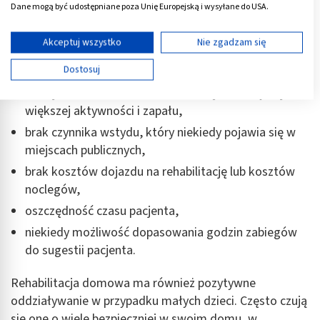
Dane mogą być udostępniane poza Unię Europejską i wysyłane do USA.
które nie poruszają się samodzielnie,
Twoja zgoda i polityka cookie dotyczą wyłącznie tej witryny/aplikacji.
indywidualne podejście do pacjenta,,
Wyświetl listę partnerów (11 dostawców IAB)
Akceptuj wszystko
Nie zgadzam się
czas przeznaczony na zabiegi jest czasem wyłącznie
Używamy Twoich danych w następujących celach:
Dostosuj
poświęconym jednemu pacjentowi,
Cele przetwarzania IAB:
dom jako środowisko naturalne często motywuje do
Przechowywanie informacji na urządzeniu lub
większej aktywności i zapału,
dostęp do nich
brak czynnika wstydu, który niekiedy pojawia się w
Wykorzystywanie ograniczonych danych do
miejscach publicznych,
wyboru reklam
brak kosztów dojazdu na rehabilitację lub kosztów
Tworzenie profili w celu spersonalizowanych
noclegów,
reklam
oszczędność czasu pacjenta,
Wykorzystanie profili do wyboru
niekiedy możliwość dopasowania godzin zabiegów
spersonalizowanych reklam
do sugestii pacjenta.
Tworzenie profili w celu personalizacji treści
Rehabilitacja domowa ma również pozytywne
Wykorzystywanie profili w celu doboru
oddziaływanie w przypadku małych dzieci. Często czują
spersonalizowanych treści
się one o wiele bezpieczniej w swoim domu, w