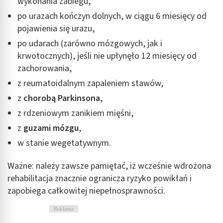
wykonania zabiegu,
po urazach kończyn dolnych, w ciągu 6 miesięcy od
pojawienia się urazu,
po udarach (zarówno mózgowych, jak i
krwotocznych), jeśli nie upłynęło 12 miesięcy od
zachorowania,
z reumatoidalnym zapaleniem stawów,
z
chorobą Parkinsona
,
z rdzeniowym zanikiem mięśni,
z
guzami mózgu
,
w stanie wegetatywnym.
Ważne: należy zawsze pamiętać, iż wcześnie wdrożona
rehabilitacja znacznie ogranicza ryzyko powikłań i
zapobiega całkowitej niepełnosprawności.
Reklama