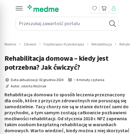
Koszyk
Przeszukaj zawartość portalu
in submenu: Leki na receptę
win submenu: Zdrowie
Medme
Zdrowie
Fizjoterapia i fizykoterapia
Rehabilitacja
Rehabilit
win submenu: Suplementy
Rehabilitacja domowa – kiedy jest
win submenu: Mama i dziecko
potrzebna? Jak ćwiczyć?
win submenu: Kosmetyki
Data aktualizacji: 02 grudnia 2024
~ 4 minuty czytania
Autor:
Jolanta Woźniak
win submenu: Higiena
Rehabilitacja domowa to sposób leczenia przeznaczony
dla osób, które z przyczyn zdrowotnych nie poruszają się
win submenu: Sprzęt medyczny
samodzielnie. Tacy chorzy nie są w stanie dotrzeć sami do
przychodni, a tym samym zostają całkowicie pozbawieni
win submenu: Intymne
możliwości rehabilitacji. Od stycznia 2018 r. NFZ zapewnia
takim osobom bezpłatną rehabilitację w warunkach
domowych. Warto wiedzieć, kiedy można z niej skorzystać
win submenu: Wellness