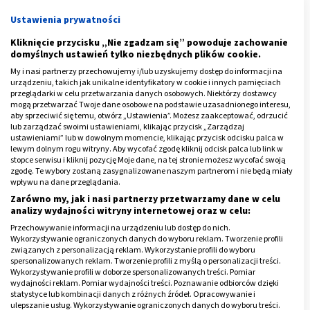
Ustawienia prywatności
Kliknięcie przycisku „Nie zgadzam się” powoduje zachowanie
domyślnych ustawień tylko niezbędnych plików cookie.
My i nasi partnerzy przechowujemy i/lub uzyskujemy dostęp do informacji na
urządzeniu, takich jak unikalne identyfikatory w cookie i innych pamięciach
przeglądarki w celu przetwarzania danych osobowych. Niektórzy dostawcy
mogą przetwarzać Twoje dane osobowe na podstawie uzasadnionego interesu,
aby sprzeciwić się temu, otwórz „Ustawienia”. Możesz zaakceptować, odrzucić
lub zarządzać swoimi ustawieniami, klikając przycisk „Zarządzaj
ustawieniami” lub w dowolnym momencie, klikając przycisk odcisku palca w
lewym dolnym rogu witryny. Aby wycofać zgodę kliknij odcisk palca lub link w
stopce serwisu i kliknij pozycję Moje dane, na tej stronie możesz wycofać swoją
zgodę. Te wybory zostaną zasygnalizowane naszym partnerom i nie będą miały
wpływu na dane przeglądania.
Zarówno my, jak i nasi partnerzy przetwarzamy dane w celu
analizy wydajności witryny internetowej oraz w celu:
Jakie są zalety rehabilitacji domowej?
Przechowywanie informacji na urządzeniu lub dostęp do nich.
Wykorzystywanie ograniczonych danych do wyboru reklam. Tworzenie profili
związanych z personalizacją reklam. Wykorzystanie profili do wyboru
Zalet rehabilitacji domowej jest bardzo wiele. Do
spersonalizowanych reklam. Tworzenie profili z myślą o personalizacji treści.
Wykorzystywanie profili w doborze spersonalizowanych treści. Pomiar
najważniejszych należą:
wydajności reklam. Pomiar wydajności treści. Poznawanie odbiorców dzięki
statystyce lub kombinacji danych z różnych źródeł. Opracowywanie i
możliwość skorzystania z rehabilitacji przez osoby,
ulepszanie usług. Wykorzystywanie ograniczonych danych do wyboru treści.