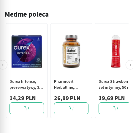
Medme poleca
‹
›
Durex Intense,
Pharmovit
Durex Strawberry,
prezerwatywy, 3
Herballine,
żel intymny, 50 ml
szt.
libofem
14,29 PLN
26,99 PLN
19,69 PLN
aktywność
seksualna,
kapsułki, 60 szt.