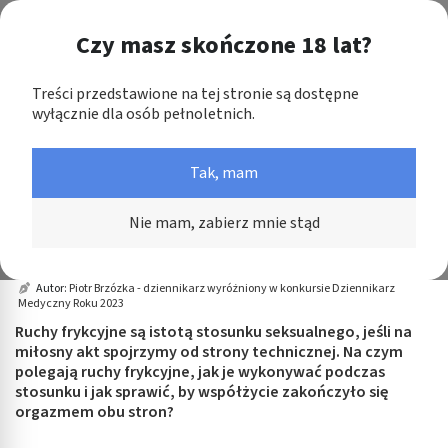
Koszyk
Czy masz skończone 18 lat?
Przeszukaj zawartość portalu
in submenu: Leki na receptę
Treści przedstawione na tej stronie są dostępne
wyłącznie dla osób pełnoletnich.
win submenu: Zdrowie
Medme
Seks
Doznania seksualne
Ruchy frykcyjne - jak się poruszać p
Tak, mam
win submenu: Suplementy
Ruchy frykcyjne - jak się poruszać
win submenu: Mama i dziecko
podczas stosunku?
Nie mam, zabierz mnie stąd
win submenu: Kosmetyki
Data aktualizacji: 30 października 2023
~ 1 minuta czytania
Autor:
Piotr Brzózka - dziennikarz wyróżniony w konkursie Dziennikarz
Medyczny Roku 2023
win submenu: Higiena
Ruchy frykcyjne są istotą stosunku seksualnego, jeśli na
win submenu: Sprzęt medyczny
miłosny akt spojrzymy od strony technicznej. Na czym
polegają ruchy frykcyjne, jak je wykonywać podczas
stosunku i jak sprawić, by współżycie zakończyło się
win submenu: Intymne
orgazmem obu stron?
win submenu: Wellness