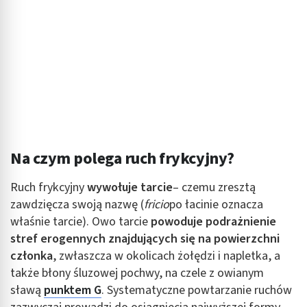
Na czym polega ruch frykcyjny?
Ruch frykcyjny
wywołuje tarcie
– czemu zresztą
zawdzięcza swoją nazwę (
fricio
po łacinie oznacza
właśnie tarcie). Owo tarcie
powoduje podrażnienie
stref erogennych znajdujących się na powierzchni
członka
, zwłaszcza w okolicach żołędzi i napletka, a
także błony śluzowej pochwy, na czele z owianym
sławą
punktem G
. Systematyczne powtarzanie ruchów