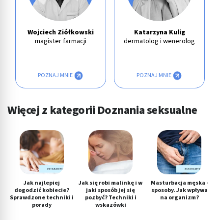
Wojciech Ziółkowski
Katarzyna Kulig
magister farmacji
dermatolog i wenerolog
POZNAJ MNIE
POZNAJ MNIE
Więcej z kategorii Doznania seksualne
Jak najlepiej
Jak się robi malinkę i w
Masturbacja męska -
dogodzić kobiecie?
jaki sposób jej się
sposoby. Jak wpływa
Sprawdzone techniki i
pozbyć? Techniki i
na organizm?
porady
wskazówki