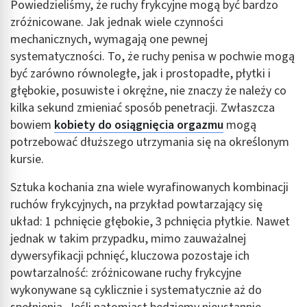
kombinacji danych z różnych źródeł
Powiedzieliśmy, że ruchy frykcyjne mogą być bardzo
zróżnicowane. Jak jednak wiele czynności
Rozwój i ulepszanie usług
mechanicznych, wymagają one pewnej
systematyczności. To, że ruchy penisa w pochwie mogą
Wykorzystywanie ograniczonych danych do
wyboru treści
być zarówno równoległe, jak i prostopadłe, płytki i
głębokie, posuwiste i okrężne, nie znaczy że należy co
Funkcje specjalne IAB:
kilka sekund zmieniać sposób penetracji. Zwłaszcza
Użycie dokładnych danych geolokalizacyjnych
bowiem
kobiety do osiągnięcia orgazmu
mogą
potrzebować dłuższego utrzymania się na określonym
Identyfikowanie urządzeń na podstawie
aktywnie żądanych informacji
kursie.
Cele przetwarzania inne niż IAB:
Sztuka kochania zna wiele wyrafinowanych kombinacji
Niezbędne
ruchów frykcyjnych, na przykład powtarzający się
układ: 1 pchnięcie głębokie, 3 pchnięcia płytkie. Nawet
Wydajność (Performance)
jednak w takim przypadku, mimo zauważalnej
Reklama / śledzenie
dywersyfikacji pchnięć, kluczowa pozostaje ich
powtarzalność: zróżnicowane ruchy frykcyjne
wykonywane są cyklicznie i systematycznie aż do