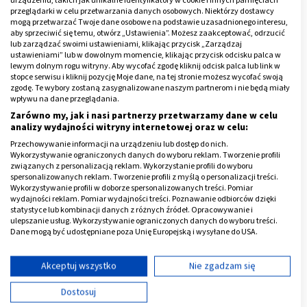
przeglądarki w celu przetwarzania danych osobowych. Niektórzy dostawcy
mogą przetwarzać Twoje dane osobowe na podstawie uzasadnionego interesu,
aby sprzeciwić się temu, otwórz „Ustawienia”. Możesz zaakceptować, odrzucić
lub zarządzać swoimi ustawieniami, klikając przycisk „Zarządzaj
ustawieniami” lub w dowolnym momencie, klikając przycisk odcisku palca w
lewym dolnym rogu witryny. Aby wycofać zgodę kliknij odcisk palca lub link w
stopce serwisu i kliknij pozycję Moje dane, na tej stronie możesz wycofać swoją
zgodę. Te wybory zostaną zasygnalizowane naszym partnerom i nie będą miały
wpływu na dane przeglądania.
Zarówno my, jak i nasi partnerzy przetwarzamy dane w celu
analizy wydajności witryny internetowej oraz w celu:
Przechowywanie informacji na urządzeniu lub dostęp do nich.
Kto wykonuje ruchy frykcyjne?
Wykorzystywanie ograniczonych danych do wyboru reklam. Tworzenie profili
związanych z personalizacją reklam. Wykorzystanie profili do wyboru
spersonalizowanych reklam. Tworzenie profili z myślą o personalizacji treści.
W czasie zbliżenia seksualnego za wykonywanie ruchów
Wykorzystywanie profili w doborze spersonalizowanych treści. Pomiar
wydajności reklam. Pomiar wydajności treści. Poznawanie odbiorców dzięki
frykcyjnych mogą odpowiadać oboje partnerzy, każde z
statystyce lub kombinacji danych z różnych źródeł. Opracowywanie i
ulepszanie usług. Wykorzystywanie ograniczonych danych do wyboru treści.
osobna, albo wspólnie. Wiele zależy od wybranej przez
Dane mogą być udostępniane poza Unię Europejską i wysyłane do USA.
nich pozycji.
Twoja zgoda i polityka cookie dotyczą wyłącznie tej witryny/aplikacji.
Wyświetl listę partnerów (11 dostawców IAB)
Akceptuj wszystko
Nie zgadzam się
Warto wiedzieć, że nawet w pozycji pozornie biernej,
kobieta może wykonywać ruchy biodrami współgrające
Używamy Twoich danych w następujących celach:
Dostosuj
Cele przetwarzania IAB:
z ruchami partnera. Może też dać kochankowi