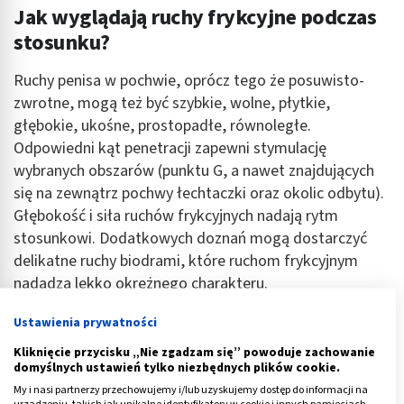
Jak wyglądają ruchy frykcyjne podczas
stosunku?
Ruchy penisa w pochwie, oprócz tego że posuwisto-
zwrotne, mogą też być szybkie, wolne, płytkie,
głębokie, ukośne, prostopadłe, równoległe.
Odpowiedni kąt penetracji zapewni stymulację
wybranych obszarów (punktu G, a nawet znajdujących
się na zewnątrz pochwy łechtaczki oraz okolic odbytu).
Głębokość i siła ruchów frykcyjnych nadają rytm
stosunkowi. Dodatkowych doznań mogą dostarczyć
delikatne ruchy biodrami, które ruchom frykcyjnym
nadadzą lekko okrężnego charakteru.
Reklama
Ustawienia prywatności
Kliknięcie przycisku „Nie zgadzam się” powoduje zachowanie
domyślnych ustawień tylko niezbędnych plików cookie.
My i nasi partnerzy przechowujemy i/lub uzyskujemy dostęp do informacji na
urządzeniu, takich jak unikalne identyfikatory w cookie i innych pamięciach