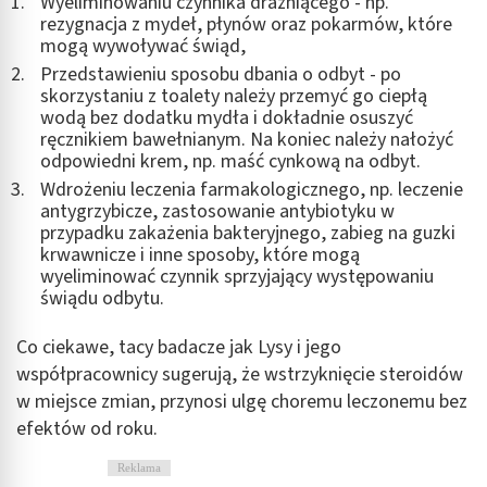
Wyeliminowaniu czynnika drażniącego - np.
rezygnacja z mydeł, płynów oraz pokarmów, które
mogą wywoływać świąd,
Przedstawieniu sposobu dbania o odbyt - po
skorzystaniu z toalety należy przemyć go ciepłą
wodą bez dodatku mydła i dokładnie osuszyć
ręcznikiem bawełnianym. Na koniec należy nałożyć
odpowiedni krem, np. maść cynkową na odbyt.
Wdrożeniu leczenia farmakologicznego, np. leczenie
antygrzybicze, zastosowanie antybiotyku w
przypadku zakażenia bakteryjnego, zabieg na guzki
krwawnicze i inne sposoby, które mogą
wyeliminować czynnik sprzyjający występowaniu
świądu odbytu.
Co ciekawe, tacy badacze jak Lysy i jego
współpracownicy sugerują, że wstrzyknięcie steroidów
w miejsce zmian, przynosi ulgę choremu leczonemu bez
efektów od roku.
Reklama