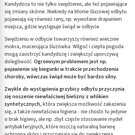
Kandydoza to nie tylko swędzenie, ale też pojawiające
się zmiany skórne. Niekiedy na błonie śluzowej odbytu
pojawiają się również rany, np. wywołane drapaniem
miejsca, gdzie występuje świąd w odbycie.
Swędzeniu w odbycie towarzyszy również wiecznie
mokra, macerująca śluzówka. Wilgoć i ciepła pogoda
mogą zaostrzyć kandydozę i zwiększyć uporczywą
dolegliwość.
Ogromnym problemem jest np.
pojawienie się biegunki w trakcie przechodzenia
choroby, wówczas świąd może być bardzo silny.
Zwykle do wystąpienia grzybicy odbytu przyczynia
się noszenie niewłaściwej bielizny z włókien
syntetycznych
, która zwiększa możliwość zakażenia
się, a także niewłaściwa higiena - nie chodzi tu jedynie
o brak higieny, ale np. zbyt częste stosowanie mydeł
antybakteryjnych, które niszczą naturalną barierę
ochronną skóry i przyczyniają się do zwiększenia