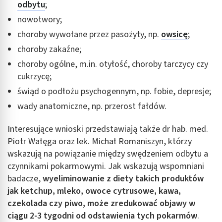
odbytu
;
nowotwory;
choroby wywołane przez pasożyty, np.
owsicę
;
choroby zakaźne;
choroby ogólne, m.in. otyłość, choroby tarczycy czy
cukrzycę;
świąd o podłożu psychogennym, np. fobie, depresje;
wady anatomiczne, np. przerost fałdów.
Interesujące wnioski przedstawiają także dr hab. med.
Piotr Wałęga oraz lek. Michał Romaniszyn, którzy
wskazują na powiązanie między swędzeniem odbytu a
czynnikami pokarmowymi. Jak wskazują wspomniani
badacze,
wyeliminowanie z diety takich produktów
jak ketchup, mleko, owoce cytrusowe, kawa,
czekolada czy piwo, może zredukować objawy w
ciągu 2-3 tygodni od odstawienia tych pokarmów
.