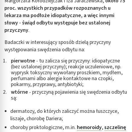
Małgorzata Kołodziejczak i Iza Jaraczewska,
około 75
proc. wszystkich przypadków rozpoznanych u
lekarza ma podłoże idiopatyczne, a więc innymi
słowy - świąd odbytu występuje bez ustalonej
przyczyny
.
Badaczki w interesujący sposób dzielą przyczyny
występowania swędzenia odbytu na:
pierwotne
- tu zalicza się przyczyny: idiopatyczne
(bez ustalonej przyczyny); reakcje uczuleniowe, np.
wyprysk toksyczny wywołany proszkiem, mydłem,
perfumami albo alergie kontaktowe na czopki,
pokarmy, przyprawy, antybiotyki;
wtórne
- przyczyną pojawienia się swędzenia odbytu
są:
dermatozy, do których zaliczyć można łuszczyce,
liszaje, chorobę Dariera;
choroby proktologiczne, m.in.
hemoroidy
,
szczelinę