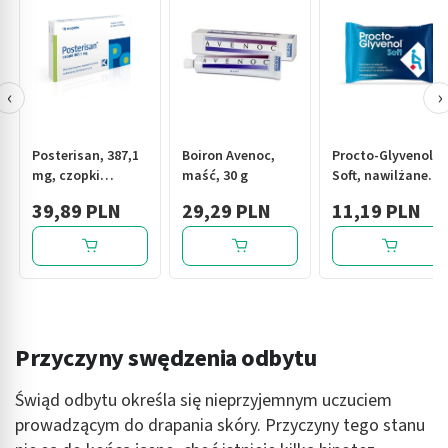
‹
›
Posterisan, 387,1
Boiron Avenoc,
Procto-Glyvenol
mg, czopki
maść, 30 g
Soft, nawilżane
doodbytnicze, 10
chusteczki dla
39,89 PLN
29,29 PLN
11,19 PLN
szt.
osób z
hemoroidami, 30
szt.
Przyczyny swędzenia odbytu
Świąd odbytu określa się nieprzyjemnym uczuciem
prowadzącym do drapania skóry. Przyczyny tego stanu