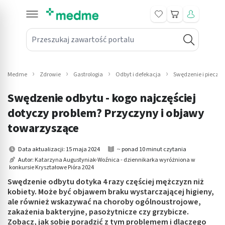
Koszyk
Przeszukaj zawartość portalu
in submenu: Leki na receptę
win submenu: Zdrowie
Medme
Zdrowie
Gastrologia
Odbyt i defekacja
Swędzenie i pieczen
win submenu: Suplementy
Swędzenie odbytu - kogo najczęściej
win submenu: Mama i dziecko
dotyczy problem? Przyczyny i objawy
towarzyszące
win submenu: Kosmetyki
Data aktualizacji: 15 maja 2024
~ ponad 10 minut czytania
win submenu: Higiena
Autor:
Katarzyna Augustyniak-Woźnica - dziennikarka wyróżniona w
konkursie Kryształowe Pióra 2024
win submenu: Sprzęt medyczny
Swędzenie odbytu dotyka 4 razy częściej mężczyzn niż
kobiety. Może być objawem braku wystarczającej higieny,
win submenu: Intymne
ale również wskazywać na choroby ogólnoustrojowe,
zakażenia bakteryjne, pasożytnicze czy grzybicze.
win submenu: Wellness
Zobacz, jak sobie poradzić z tym problemem i dlaczego