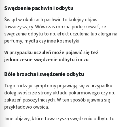
Swędzenie pachwin i odbytu
Identyfikowanie urządzeń na podstawie
aktywnie żądanych informacji
Świąd w okolicach pachwin to kolejny objaw
Cele przetwarzania inne niż IAB:
towarzyszący. Wówczas można podejrzewać, że
swędzenie odbytu to np. efekt uczulenia lub alergii na
Niezbędne
perfumy, mydła czy inne kosmetyki.
Wydajność (Performance)
W przypadku uczuleń może pojawić się też
Reklama / śledzenie
jednoczesne swędzenie odbytu i oczu
.
Bóle brzucha i swędzenie odbytu
Tego rodzaju symptomy pojawiają się w przypadku
dolegliwości ze strony układu pokarmowego czy np.
zakażeń pasożytniczych. W ten sposób ujawnia się
przykładowo owsica.
Inne objawy, które towarzyszą swędzeniu odbytu to: