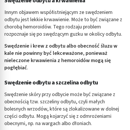
Swędzenie odbytu a krwawienia
Wykorzystanie profili do wyboru
Innym objawem współistniejącym ze swędzeniem
spersonalizowanych reklam
odbytu jest lekkie krwawienie. Może to być związane z
Tworzenie profili w celu personalizacji treści
chorobą hemoroidów. Tego rodzaju problem
rozpoznaje się po swędzącym guzku w okolicy odbytu.
Wykorzystywanie profili w celu doboru
spersonalizowanych treści
Swędzenie i krew z odbytu albo obecność śluzu w
kale nie powinny być lekceważone, ponieważ
Pomiar efektywności reklam
nieleczone krwawienia z hemoroidów mogą się
Pomiar efektywności treści
pogłębiać
.
Rozumienie odbiorców dzięki statystyce lub
kombinacji danych z różnych źródeł
Swędzenie odbytu a szczelina odbytu
Rozwój i ulepszanie usług
Swędzenie skóry przy odbycie może być związane z
obecnością tzw. szczeliny odbytu, czyli małych
Wykorzystywanie ograniczonych danych do
bolesnych wrzodów, które są zlokalizowane w dolnej
wyboru treści
części odbytu. Mogą kojarzyć się z odmrożeniami
Funkcje specjalne IAB:
obecnymi, np. na wargach albo dłoniach.
Użycie dokładnych danych geolokalizacyjnych