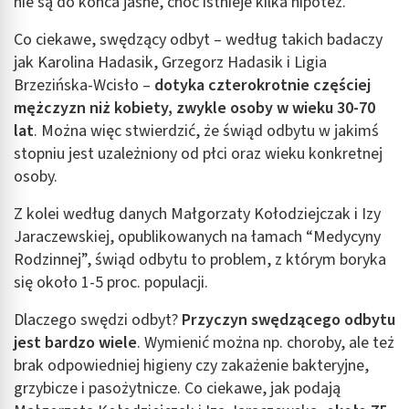
nie są do końca jasne, choć istnieje kilka hipotez.
Co ciekawe, swędzący odbyt – według takich badaczy
jak Karolina Hadasik, Grzegorz Hadasik i Ligia
Brzezińska-Wcisło –
dotyka czterokrotnie częściej
mężczyzn niż kobiety, zwykle osoby w wieku 30-70
lat
. Można więc stwierdzić, że świąd odbytu w jakimś
stopniu jest uzależniony od płci oraz wieku konkretnej
osoby.
Z kolei według danych Małgorzaty Kołodziejczak i Izy
Jaraczewskiej, opublikowanych na łamach “Medycyny
Rodzinnej”, świąd odbytu to problem, z którym boryka
się około 1-5 proc. populacji.
Dlaczego swędzi odbyt?
Przyczyn swędzącego odbytu
jest bardzo wiele
. Wymienić można np. choroby, ale też
brak odpowiedniej higieny czy zakażenie bakteryjne,
grzybicze i pasożytnicze. Co ciekawe, jak podają