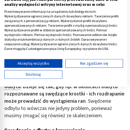
owrzodzenia jako wynik nadmiernego drapania;
analizy wydajności witryny internetowej oraz w celu:
stopień 2. - lichenizacja i towarzyszące jej białe
Przechowywanie informacji na urządzeniu lub dostęp do nich.
Wykorzystywanie ograniczonych danych do wyboru reklam. Tworzenie profili
zabarwienie skóry;
związanych z personalizacją reklam. Wykorzystanie profili do wyboru
spersonalizowanych reklam. Tworzenie profili z myślą o personalizacji treści.
stopień 1. - skóra z zaczerwieniem i ze zmianami
Wykorzystywanie profili w doborze spersonalizowanych treści. Pomiar
zapalnymi;
wydajności reklam. Pomiar wydajności treści. Poznawanie odbiorców dzięki
statystyce lub kombinacji danych z różnych źródeł. Opracowywanie i
stopień 0. - świądowi nie towarzyszą jeszcze żadne
ulepszanie usług. Wykorzystywanie ograniczonych danych do wyboru treści.
Dane mogą być udostępniane poza Unię Europejską i wysyłane do USA.
zmiany skórne.
Twoja zgoda i polityka cookie dotyczą wyłącznie tej witryny/aplikacji.
Wyświetl listę partnerów (11 dostawców IAB)
Akceptuj wszystko
Nie zgadzam się
Swędzące krostki przy odbycie
Używamy Twoich danych w następujących celach:
Dostosuj
Cele przetwarzania IAB:
Niekiedy współwystępują ze sobą swędzenie i
ból
odbytu
.
Dzieje się tak, gdy np. w okolicach odbytu
Przechowywanie informacji na urządzeniu lub
dostęp do nich
rozpoznawane są swędzące krostki - ich rozdrapanie
może prowadzić do wystąpienia ran
. Swędzenie
Wykorzystywanie ograniczonych danych do
odbytu to wówczas nie jedyny problem, ponieważ
wyboru reklam
musimy zmagać się również ze skaleczeniem.
Tworzenie profili w celu spersonalizowanych
reklam