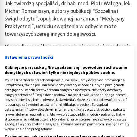
Jak twierdzą specjaliści, dr hab. med. Piotr Wałęga, lek.
Michał Romaniszyn, autorzy publikacji “Szczelina i
świąd odbytu”, opublikowanej na łamach “Medycyny
Praktycznej”, uczuciu swędzenia w odbycie może
towarzyszyć szereg innych dolegliwości.
Nierzadko wspólnie występują pieczenie i swędzenie
odbytu
. Niestety, kiedy piecze i swędzi odbyt trudno
Ustawienia prywatności
skupić się na innych sprawach. Natomiast, gdy silne
Kliknięcie przycisku „Nie zgadzam się” powoduje zachowanie
swędzenie odbytu pojawia się w miejscach publicznych,
domyślnych ustawień tylko niezbędnych plików cookie.
z powodu skrępowania, trudno jest zrealizować swoją
My i nasi partnerzy przechowujemy i/lub uzyskujemy dostęp do informacji na
intensywną potrzebę drapania.
urządzeniu, takich jak unikalne identyfikatory w cookie i innych pamięciach
przeglądarki w celu przetwarzania danych osobowych. Niektórzy dostawcy
mogą przetwarzać Twoje dane osobowe na podstawie uzasadnionego interesu,
Warto zwrócić uwagę na tzw. klasyfikację według
aby sprzeciwić się temu, otwórz „Ustawienia”. Możesz zaakceptować, odrzucić
Gordona, która pozwala na ocenę stanu miejscowego
lub zarządzać swoimi ustawieniami, klikając przycisk „Zarządzaj
ustawieniami” lub w dowolnym momencie, klikając przycisk odcisku palca w
skóry według czterech klinicznych stopni:
lewym dolnym rogu witryny. Aby wycofać zgodę kliknij odcisk palca lub link w
stopce serwisu i kliknij pozycję Moje dane, na tej stronie możesz wycofać swoją
stopień 3. - występowanie lichenizacji z
zgodę. Te wybory zostaną zasygnalizowane naszym partnerom i nie będą miały
wpływu na dane przeglądania.
przerośniętymi obrzękniętymi bruzdami,
Zarówno my, jak i nasi partnerzy przetwarzamy dane w celu