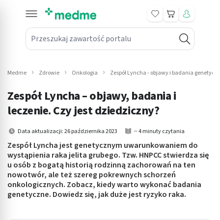
Koszyk
Przeszukaj zawartość portalu
in submenu: Leki na receptę
win submenu: Zdrowie
Medme
Zdrowie
Onkologia
Zespół Lyncha - objawy i badania genetyczn
win submenu: Suplementy
Zespół Lyncha – objawy, badania i
win submenu: Mama i dziecko
leczenie. Czy jest dziedziczny?
win submenu: Kosmetyki
Data aktualizacji: 26 października 2023
~ 4 minuty czytania
Zespół Lyncha jest genetycznym uwarunkowaniem do
win submenu: Higiena
wystąpienia raka jelita grubego. Tzw. HNPCC stwierdza się
u osób z bogatą historią rodzinną zachorowań na ten
win submenu: Sprzęt medyczny
nowotwór, ale też szereg pokrewnych schorzeń
onkologicznych. Zobacz, kiedy warto wykonać badania
win submenu: Intymne
genetyczne. Dowiedz się, jak duże jest ryzyko raka.
win submenu: Wellness