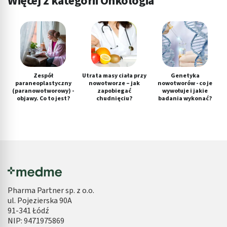
Więcej z kategorii Onkologia
Zespół
Utrata masy ciała przy
Genetyka
paraneoplastyczny
nowotworze – jak
nowotworów - co je
(paranowotworowy) -
zapobiegać
wywołuje i jakie
objawy. Co to jest?
chudnięciu?
badania wykonać?
Pharma Partner sp. z o.o.
ul. Pojezierska 90A
91-341 Łódź
NIP: 9471975869