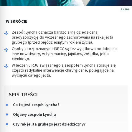
123RF
W SKRÓCIE
Zespół Lyncha oznacza bardzo silną dziedziczną
predyspozycję do wczesnego zachorowana na raka jelita
grubego (przed pięćdziesiątym rokiem życia).
Osoby z rozpoznanym HNPCC są też wyjątkowo podatne na
inne nowotwory, w tym macicy, jajników, żołądka, jelita
cienkiego.
W leczeniu RJG związanego z zespołem Lyncha stosuje się
często radykalne interwencje chirurgiczne, polegające na
wycięciu całego jelita.
SPIS TREŚCI
Co to jest zespół Lyncha?
Objawy zespołu Lyncha
Czy rak jelita grubego jest dziedziczny?