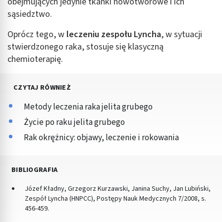
obejmujących jedynie tkanki nowotworowe i ich
sąsiedztwo.
Oprócz tego, w
leczeniu zespołu Lyncha
, w sytuacji
stwierdzonego raka, stosuje się klasyczną
chemioterapię.
CZYTAJ RÓWNIEŻ
Metody leczenia raka jelita grubego
Życie po raku jelita grubego
Rak okrężnicy: objawy, leczenie i rokowania
BIBLIOGRAFIA
Józef Kładny, Grzegorz Kurzawski, Janina Suchy, Jan Lubiński,
Zespół Lyncha (HNPCC), Postępy Nauk Medycznych 7/2008, s.
456-459.