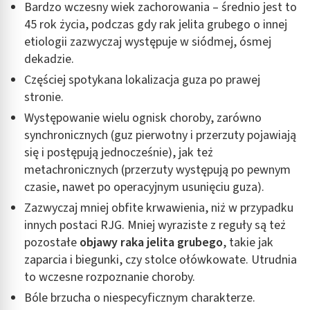
Bardzo wczesny wiek zachorowania – średnio jest to
45 rok życia, podczas gdy rak jelita grubego o innej
etiologii zazwyczaj występuje w siódmej, ósmej
dekadzie.
Częściej spotykana lokalizacja guza po prawej
stronie.
Występowanie wielu ognisk choroby, zarówno
synchronicznych (guz pierwotny i przerzuty pojawiają
się i postępują jednocześnie), jak też
metachronicznych (przerzuty występują po pewnym
czasie, nawet po operacyjnym usunięciu guza).
Zazwyczaj mniej obfite krwawienia, niż w przypadku
innych postaci RJG. Mniej wyraziste z reguły są też
pozostałe
objawy raka jelita grubego
, takie jak
zaparcia i biegunki, czy stolce ołówkowate. Utrudnia
to wczesne rozpoznanie choroby.
Bóle brzucha o niespecyficznym charakterze.