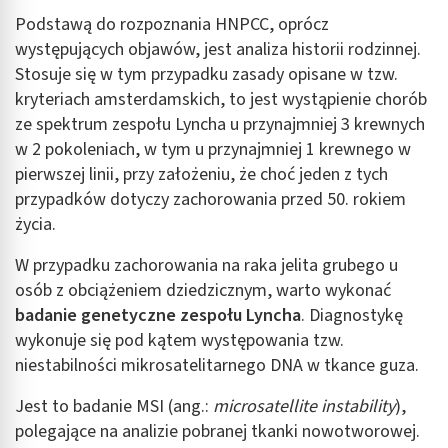
Pomiar efektywności reklam
Podstawą do rozpoznania HNPCC, oprócz
występujących objawów, jest analiza historii rodzinnej.
Pomiar efektywności treści
Stosuje się w tym przypadku zasady opisane w tzw.
kryteriach amsterdamskich, to jest wystąpienie chorób
Rozumienie odbiorców dzięki statystyce lub
kombinacji danych z różnych źródeł
ze spektrum zespołu Lyncha u przynajmniej 3 krewnych
w 2 pokoleniach, w tym u przynajmniej 1 krewnego w
Rozwój i ulepszanie usług
pierwszej linii, przy założeniu, że choć jeden z tych
Wykorzystywanie ograniczonych danych do
przypadków dotyczy zachorowania przed 50. rokiem
wyboru treści
życia.
Funkcje specjalne IAB:
W przypadku zachorowania na raka jelita grubego u
Użycie dokładnych danych geolokalizacyjnych
osób z obciążeniem dziedzicznym, warto wykonać
badanie genetyczne zespołu Lyncha
. Diagnostykę
Identyfikowanie urządzeń na podstawie
aktywnie żądanych informacji
wykonuje się pod kątem występowania tzw.
niestabilności mikrosatelitarnego DNA w tkance guza.
Cele przetwarzania inne niż IAB:
Niezbędne
Jest to badanie MSI (ang.:
microsatellite instability
),
polegające na analizie pobranej tkanki nowotworowej.
Wydajność (Performance)