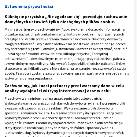
występujących nowotworów złośliwych w populacji
Ustawienia prywatności
polskiej (ok. 17-18 tys. zachorowań rocznie), cechując
się przy tym bardzo wysoką śmiertelnością.
Kliknięcie przycisku „Nie zgadzam się” powoduje zachowanie
domyślnych ustawień tylko niezbędnych plików cookie.
Najczęstszą przyczyną RJG są czynniki środowiskowe,
My i nasi partnerzy przechowujemy i/lub uzyskujemy dostęp do informacji na
urządzeniu, takich jak unikalne identyfikatory w cookie i innych pamięciach
związane z niewłaściwym stylem życia. Wymienić wśród
przeglądarki w celu przetwarzania danych osobowych. Niektórzy dostawcy
nich można m.in. dietę bogatą w tłuszcze nasycone i
mogą przetwarzać Twoje dane osobowe na podstawie uzasadnionego interesu,
aby sprzeciwić się temu, otwórz „Ustawienia”. Możesz zaakceptować, odrzucić
trans, a także palenie papierosów.
lub zarządzać swoimi ustawieniami, klikając przycisk „Zarządzaj
ustawieniami” lub w dowolnym momencie, klikając przycisk odcisku palca w
Jednak około 30 procent przypadków to
dziedziczny
lewym dolnym rogu witryny. Aby wycofać zgodę kliknij odcisk palca lub link w
stopce serwisu i kliknij pozycję Moje dane, na tej stronie możesz wycofać swoją
rak jelita grubego.
W tej grupie wyróżnia się dwa
zgodę. Te wybory zostaną zasygnalizowane naszym partnerom i nie będą miały
wpływu na dane przeglądania.
podstawowe typy:
Zarówno my, jak i nasi partnerzy przetwarzamy dane w celu
analizy wydajności witryny internetowej oraz w celu:
związany z polipowatością, czyli występowaniem
Przechowywanie informacji na urządzeniu lub dostęp do nich.
narośli, które ewoluując mogą się przekształcić w
Wykorzystywanie ograniczonych danych do wyboru reklam. Tworzenie profili
gruczolakoraki (polipowatość rodzinna:
zespoły
związanych z personalizacją reklam. Wykorzystanie profili do wyboru
spersonalizowanych reklam. Tworzenie profili z myślą o personalizacji treści.
Gardnera
, Zankasa, Turcota, Peutz-Jeghersa i
Wykorzystywanie profili w doborze spersonalizowanych treści. Pomiar
polipowatości młodzieńczej);
wydajności reklam. Pomiar wydajności treści. Poznawanie odbiorców dzięki
statystyce lub kombinacji danych z różnych źródeł. Opracowywanie i
dziedziczny niepolipowaty rak jelita grubego
, czyli
ulepszanie usług. Wykorzystywanie ograniczonych danych do wyboru treści.