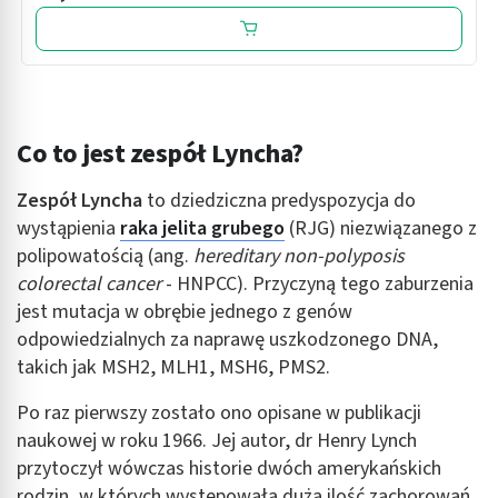
Co to jest zespół Lyncha?
Zespół Lyncha
to dziedziczna predyspozycja do
wystąpienia
raka jelita grubego
(RJG) niezwiązanego z
polipowatością (ang.
hereditary non-polyposis
colorectal cancer
- HNPCC). Przyczyną tego zaburzenia
jest mutacja w obrębie jednego z genów
odpowiedzialnych za naprawę uszkodzonego DNA,
takich jak MSH2, MLH1, MSH6, PMS2.
Po raz pierwszy zostało ono opisane w publikacji
naukowej w roku 1966. Jej autor, dr Henry Lynch
przytoczył wówczas historie dwóch amerykańskich
rodzin, w których występowała duża ilość zachorowań