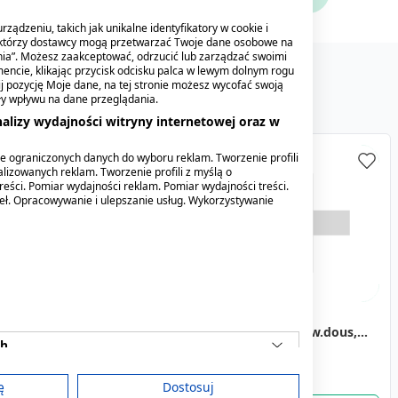
ządzeniu, takich jak unikalne identyfikatory w cookie i
ektórzy dostawcy mogą przetwarzać Twoje dane osobowe na
nia”. Możesz zaakceptować, odrzucić lub zarządzać swoimi
encie, klikając przycisk odcisku palca w lewym dolnym rogu
 produkty
Mogą Cię zainteresować
knij pozycję Moje dane, na tej stronie możesz wycofać swoją
ły wpływu na dane przeglądania.
alizy wydajności witryny internetowej oraz w
e ograniczonych danych do wyboru reklam. Tworzenie profili
lizowanych reklam. Tworzenie profili z myślą o
reści. Pomiar wydajności reklam. Pomiar wydajności treści.
deł. Opracowywanie i ulepszanie usług. Wykorzystywanie
Fervex Junior,
Fervex Junior,
Gruszka, z miękką
Fervex Junior,
Isla junior, pastyl.do
)Delf,DE,100ml
gran.d/sp.roztw.dous,
gran.d/sp.roztw.dous,
końcówką nr 7 (Kej)
gran.d/sp.roztw.dous,
ssania, o sm.trusk., 50
ch
(i.rów),MDZ,Litwa,8sasz.
(i.rów),MDZ,Litwa,8sasz.
(i.rów),Delf,Bułg,8sasz
szt
5,69 zł
35,79 zł
18,99 zł
18,99 zł
18,39 zł
ę
Dostosuj