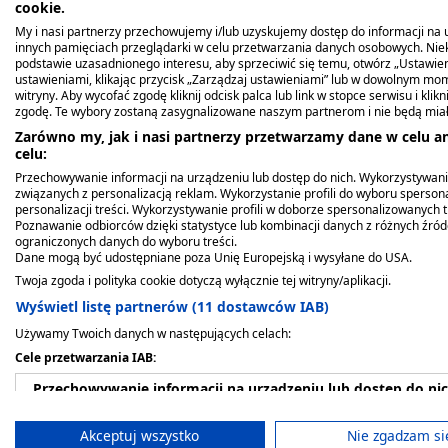
cookie.
My i nasi partnerzy przechowujemy i/lub uzyskujemy dostęp do informacji na ur
innych pamięciach przeglądarki w celu przetwarzania danych osobowych. Ni
podstawie uzasadnionego interesu, aby sprzeciwić się temu, otwórz „Ustawie
ustawieniami, klikając przycisk „Zarządzaj ustawieniami” lub w dowolnym mom
Bestsellery
Produkty z tej serii
Podobne
witryny. Aby wycofać zgodę kliknij odcisk palca lub link w stopce serwisu i kli
zgodę. Te wybory zostaną zasygnalizowane naszym partnerom i nie będą mia
Zarówno my, jak i nasi partnerzy przetwarzamy dane w celu an
celu:
Przechowywanie informacji na urządzeniu lub dostęp do nich. Wykorzystywani
związanych z personalizacją reklam. Wykorzystanie profili do wyboru spersona
personalizacji treści. Wykorzystywanie profili w doborze spersonalizowanych t
Poznawanie odbiorców dzięki statystyce lub kombinacji danych z różnych źró
ograniczonych danych do wyboru treści.
Dane mogą być udostępniane poza Unię Europejską i wysyłane do USA.
Twoja zgoda i polityka cookie dotyczą wyłącznie tej witryny/aplikacji.
Wyświetl listę partnerów (11 dostawców IAB)
Używamy Twoich danych w następujących celach:
Paracetamol Polfa-Łódź,
Nurofen d/dzieci Forte
Gruszka, z miękką
Pedicetamol, (100
Nurofen d/dzieci Forte
Gruszka, z miękką
Cele przetwarzania IAB:
500 mg, tabletki, 10 szt
trusk,40mg/ml,zaw(i.row)InPh,N,100ml
końcówką nr 9 (Kej)
mg/ml), krople, 30 ml
trusk,40mg/ml,zaw(i.rów
końcówką nr 2 (Kej)
Przechowywanie informacji na urządzeniu lub dostęp do ni
8,99 zł
5,09 zł
2,49 zł
23,59 zł
18,89 zł
25,59 zł
Wykorzystywanie ograniczonych danych do wyboru reklam
Akceptuj wszystko
Nie zgadzam si