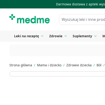
Darmowa dostawa z apteki wysy
Skip to Content
Wyszukaj leki i inne produkty
Leki na receptę
Zdrowie
Suplementy
M
Toggle submenu for Leki na receptę
Toggle submenu for Zdrow
Toggle
Strona główna
/
Mama i dziecko
/
Zdrowie dziecka
/
Ból
/