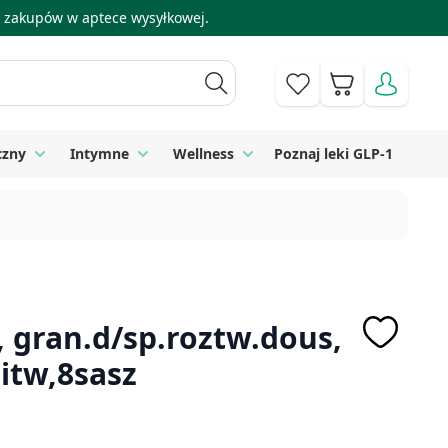
 i zakupów w aptece wysyłkowej.
Koszyk
czny
Intymne
Wellness
Poznaj leki GLP-1
 Higiena
Toggle submenu for Sprzęt medyczny
Toggle submenu for Intymne
Toggle submenu for Wellness
, gran.d/sp.roztw.dous,
Litw,8sasz