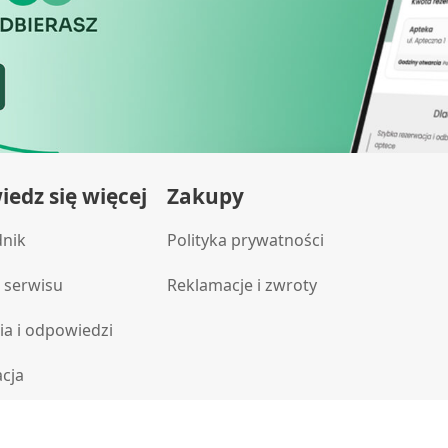
doustnego, 8 szt.
informacji
edz się więcej
Zakupy
dnik
Polityka prywatności
 serwisu
Reklamacje i zwroty
ia i odpowiedzi
acja