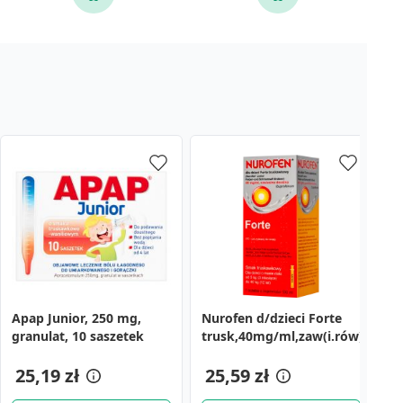
Apap Junior, 250 mg,
Nurofen d/dzieci Forte
Pa
granulat, 10 saszetek
trusk,40mg/ml,zaw(i.rów)Delf,D
F
z
25,19 zł
25,59 zł
2