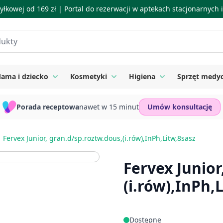
łkowej od 169 zł |
Portal do rezerwacji w aptekach stacjonarnych
ama i dziecko
Kosmetyki
Higiena
Sprzęt medy
ie
 submenu for Suplementy
Toggle submenu for Mama i dziecko
Toggle submenu for Kosmetyki
Toggle submenu for
Porada receptowa
nawet w 15 minut
Umów konsultację
Fervex Junior, gran.d/sp.roztw.dous,(i.rów),InPh,Litw,8sasz
Fervex Junior
(i.rów),InPh,
Dostępne