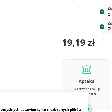
Ce
Ce
19,19 zł
Ilość
-
Apteka
Rezerwacja i zakup
bez opłat,
0 zł
 domyślnych ustawień tylko niezbędnych plików