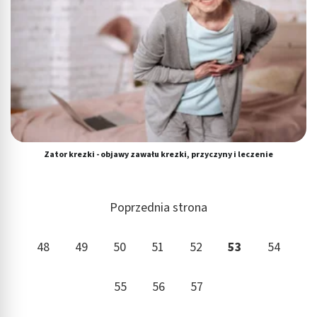
Zator krezki - objawy zawału krezki, przyczyny i leczenie
Poprzednia strona
48
49
50
51
52
53
54
55
56
57