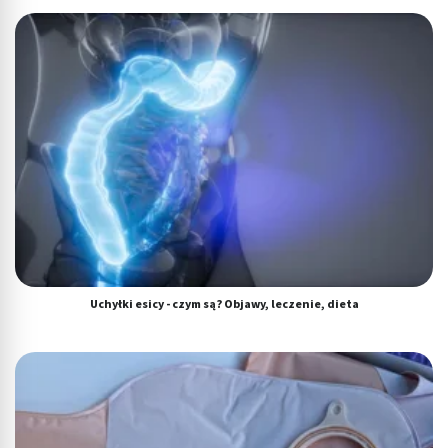
Tworzenie profili w celu personalizacji treści
Wykorzystywanie profili w celu doboru
spersonalizowanych treści
Pomiar efektywności reklam
Pomiar efektywności treści
Rozumienie odbiorców dzięki statystyce lub
kombinacji danych z różnych źródeł
Rozwój i ulepszanie usług
Uchyłki esicy - czym są? Objawy, leczenie, dieta
Wykorzystywanie ograniczonych danych do
wyboru treści
Funkcje specjalne IAB:
Użycie dokładnych danych geolokalizacyjnych
Identyfikowanie urządzeń na podstawie