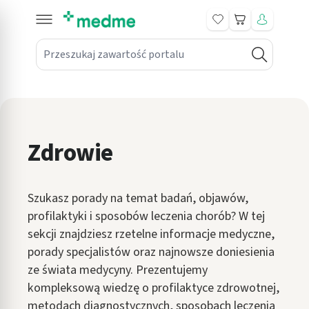
Koszyk
Przeszukaj zawartość portalu
in submenu: Leki na receptę
win submenu: Zdrowie
win submenu: Suplementy
Zdrowie
win submenu: Mama i dziecko
win submenu: Kosmetyki
Szukasz porady na temat badań, objawów,
win submenu: Higiena
profilaktyki i sposobów leczenia chorób? W tej
sekcji znajdziesz rzetelne informacje medyczne,
win submenu: Sprzęt medyczny
porady specjalistów oraz najnowsze doniesienia
ze świata medycyny. Prezentujemy
win submenu: Intymne
kompleksową wiedzę o profilaktyce zdrowotnej,
win submenu: Wellness
metodach diagnostycznych, sposobach leczenia