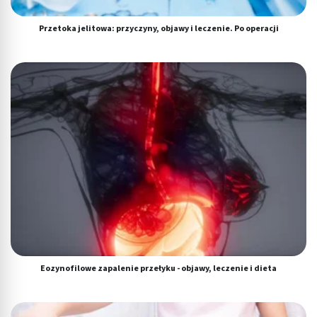
Przetoka jelitowa: przyczyny, objawy i leczenie. Po operacji
Eozynofilowe zapalenie przełyku - objawy, leczenie i dieta