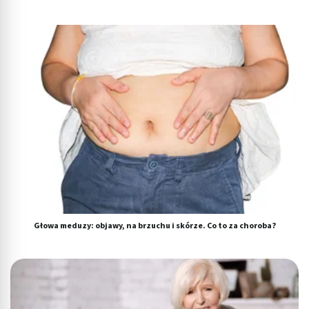
Głowa meduzy: objawy, na brzuchu i skórze. Co to za choroba?