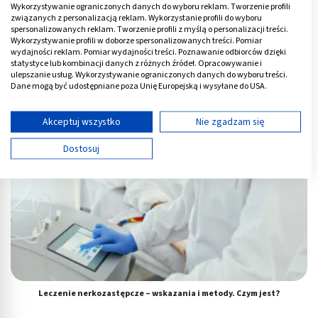
Wykorzystywanie ograniczonych danych do wyboru reklam. Tworzenie profili
związanych z personalizacją reklam. Wykorzystanie profili do wyboru
spersonalizowanych reklam. Tworzenie profili z myślą o personalizacji treści.
Wykorzystywanie profili w doborze spersonalizowanych treści. Pomiar
wydajności reklam. Pomiar wydajności treści. Poznawanie odbiorców dzięki
Twardy stolec - z krwią i zbity w kulki. Jak zmiękczyć?
statystyce lub kombinacji danych z różnych źródeł. Opracowywanie i
ulepszanie usług. Wykorzystywanie ograniczonych danych do wyboru treści.
Dane mogą być udostępniane poza Unię Europejską i wysyłane do USA.
Twoja zgoda i polityka cookie dotyczą wyłącznie tej witryny/aplikacji.
Wyświetl listę partnerów (11 dostawców IAB)
Akceptuj wszystko
Nie zgadzam się
Używamy Twoich danych w następujących celach:
Dostosuj
Cele przetwarzania IAB:
Przechowywanie informacji na urządzeniu lub
dostęp do nich
Wykorzystywanie ograniczonych danych do
wyboru reklam
Tworzenie profili w celu spersonalizowanych
reklam
Leczenie nerkozastępcze – wskazania i metody. Czym jest?
Wykorzystanie profili do wyboru
spersonalizowanych reklam