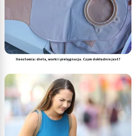
aktywnie żądanych informacji
Cele przetwarzania inne niż IAB:
Niezbędne
Wydajność (Performance)
Reklama / śledzenie
Ileostomia: dieta, worki i pielęgnacja. Czym dokładnie jest?