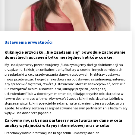
Ustawienia prywatności
Kliknięcie przycisku „Nie zgadzam się” powoduje zachowanie
Gula w gardle – przyczyny i objawy. Jak się pozbyć?
domyślnych ustawień tylko niezbędnych plików cookie.
My i nasi partnerzy przechowujemy i/lub uzyskujemy dostęp do informacji na
urządzeniu, takich jak unikalne identyfikatory w cookie i innych pamięciach
przeglądarki w celu przetwarzania danych osobowych. Niektórzy dostawcy
mogą przetwarzać Twoje dane osobowe na podstawie uzasadnionego interesu,
aby sprzeciwić się temu, otwórz „Ustawienia”. Możesz zaakceptować, odrzucić
lub zarządzać swoimi ustawieniami, klikając przycisk „Zarządzaj
ustawieniami” lub w dowolnym momencie, klikając przycisk odcisku palca w
lewym dolnym rogu witryny. Aby wycofać zgodę kliknij odcisk palca lub link w
stopce serwisu i kliknij pozycję Moje dane, na tej stronie możesz wycofać swoją
zgodę. Te wybory zostaną zasygnalizowane naszym partnerom i nie będą miały
wpływu na dane przeglądania.
Zarówno my, jak i nasi partnerzy przetwarzamy dane w celu
analizy wydajności witryny internetowej oraz w celu:
Przechowywanie informacji na urządzeniu lub dostęp do nich.