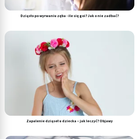
Dziąsło po wyrwaniu zęba - ile się goi? Jak o nie zadbać?
Zapalenie dziąseł u dziecka – jak leczyć? Objawy