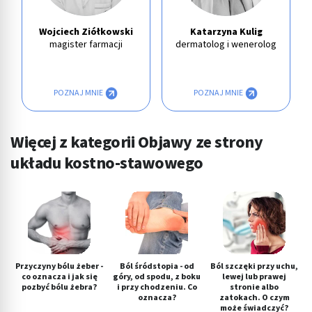
Wojciech Ziółkowski
Katarzyna Kulig
magister farmacji
dermatolog i wenerolog
POZNAJ MNIE
POZNAJ MNIE
Więcej z kategorii Objawy ze strony
układu kostno-stawowego
Przyczyny bólu żeber -
Ból śródstopia - od
Ból szczęki przy uchu,
co oznacza i jak się
góry, od spodu, z boku
lewej lub prawej
pozbyć bólu żebra?
i przy chodzeniu. Co
stronie albo
oznacza?
zatokach. O czym
może świadczyć?