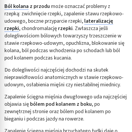
Ból kolana
z przodu
może oznaczać problemy z
rzepką: zwichnięcie rzepki, zapalenie stawu rzepkowo-
udowego, boczne przyparcie rzepki,
lateralizację
rzepki
, chondromalację
rzepki
. Zwłaszcza jeśli
dolegliwościom bólowych towarzyszy trzeszczenie w
stawie rzepkowo-udowym, opuchlizna, blokowanie się
kolana, ból podczas wchodzenia po schodach lub ból
pod kolanem podczas kucania.
Do dolegliwości najczęściej dochodzi na skutek
nieprawidłowości anatomicznych w stawie rzepkowo-
udowym, osłabienia mięśni czy niestabilnej miednicy.
Zapalenie ścięgna mięśnia dwugłowego uda najczęściej
objawia się
bólem pod kolanem z boku
, po
zewnętrznej stronie oraz bólem pod kolanem po
bieganiu i podczas jazdy na rowerze.
Zapalenie ścięgna mięśnia brzuchatego łydki daje o