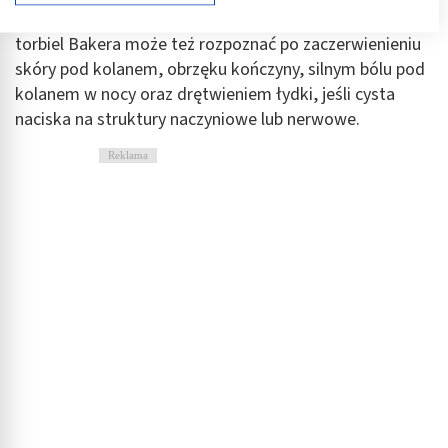
Cele przetwarzania IAB:
zginaniu i prostowaniu oraz wyczuwalnego guzka,
Przechowywanie informacji na urządzeniu lub
torbiel Bakera może też rozpoznać po zaczerwienieniu
dostęp do nich
skóry pod kolanem, obrzęku kończyny, silnym bólu pod
Wykorzystywanie ograniczonych danych do
kolanem w nocy oraz drętwieniem łydki, jeśli cysta
wyboru reklam
naciska na struktury naczyniowe lub nerwowe.
Tworzenie profili w celu spersonalizowanych
Reklama
reklam
Wykorzystanie profili do wyboru
spersonalizowanych reklam
Tworzenie profili w celu personalizacji treści
Wykorzystywanie profili w celu doboru
spersonalizowanych treści
Pomiar efektywności reklam
Pomiar efektywności treści
Rozumienie odbiorców dzięki statystyce lub