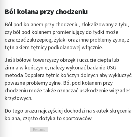
kombinacji danych z różnych źródeł
Ból kolana przy chodzeniu
Rozwój i ulepszanie usług
Ból pod kolanem przy chodzeniu, zlokalizowany z tyłu,
Wykorzystywanie ograniczonych danych do
czy ból pod kolanem promieniujący do łydki może
wyboru treści
oznaczać zakrzepicę, żylaki oraz inne problemy żylne, z
Funkcje specjalne IAB:
tętniakiem tętnicy podkolanowej włącznie.
Użycie dokładnych danych geolokalizacyjnych
Jeśli bólowi towarzyszy obrzęk i uczucie ciepła lub
Identyfikowanie urządzeń na podstawie
zimna w kończynie, należy wykonać badanie USG
aktywnie żądanych informacji
metodą Dopplera tętnic kończyn dolnych aby wykluczyć
poważne problemy żylne. Ból pod kolanem przy
Cele przetwarzania inne niż IAB:
chodzeniu może także oznaczać uszkodzenie więzadeł
Niezbędne
krzyżowych.
Wydajność (Performance)
Do tego urazu najczęściej dochodzi na skutek skręcenia
Reklama / śledzenie
kolana, często dotyka to sportowców.
Reklama