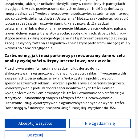
urządzeniu, takich jak unikalne identyfikatory w cookie i innych pamięciach
przeglądarki w celu przetwarzania danych osobowych. Niektórzy dostawcy
Ból pod kolanem przy zginaniu i
mogą przetwarzać Twoje dane osobowe na podstawie uzasadnionego interesu,
prostowaniu
aby sprzeciwić się temu, otwórz „Ustawienia”. Możesz zaakceptować, odrzucić
lub zarządzać swoimi ustawieniami, klikając przycisk „Zarządzaj
ustawieniami” lub w dowolnym momencie, klikając przycisk odcisku palca w
Ból pod kolanem z tyłu przy zginaniu i ból pod kolanem
lewym dolnym rogu witryny. Aby wycofać zgodę kliknij odcisk palca lub link w
stopce serwisu i kliknij pozycję Moje dane, na tej stronie możesz wycofać swoją
z tyłu przy prostowaniu nogi jest charakterystyczny dla
zgodę. Te wybory zostaną zasygnalizowane naszym partnerom i nie będą miały
wpływu na dane przeglądania.
torbieli Bakera.
Torbiel Bakera
to wypełniony płynem
Zarówno my, jak i nasi partnerzy przetwarzamy dane w celu
guzek, który powstaje w tylnej części kolana. Płyn
analizy wydajności witryny internetowej oraz w celu:
gromadzi się pod wpływem ciśnienia wewnątrz
stawu
Przechowywanie informacji na urządzeniu lub dostęp do nich.
kolanowego
powstałego w wyniku stanu zapalnego w
Wykorzystywanie ograniczonych danych do wyboru reklam. Tworzenie profili
związanych z personalizacją reklam. Wykorzystanie profili do wyboru
kolanie.
spersonalizowanych reklam. Tworzenie profili z myślą o personalizacji treści.
Wykorzystywanie profili w doborze spersonalizowanych treści. Pomiar
Torbiel Bakera często współistnieje z chorobą
wydajności reklam. Pomiar wydajności treści. Poznawanie odbiorców dzięki
statystyce lub kombinacji danych z różnych źródeł. Opracowywanie i
zwyrodnieniową stawu kolanowego, a także
ulepszanie usług. Wykorzystywanie ograniczonych danych do wyboru treści.
zapaleniem stawu kolanowego, uszkodzeniem
Dane mogą być udostępniane poza Unię Europejską i wysyłane do USA.
chrząstki stawowej, reumatoidalnym zapaleniem
Twoja zgoda i polityka cookie dotyczą wyłącznie tej witryny/aplikacji.
stawów.
Wyświetl listę partnerów (11 dostawców IAB)
Akceptuj wszystko
Nie zgadzam się
Używamy Twoich danych w następujących celach:
Dostosuj
Oprócz charakterystycznego bólu pod kolanem przy