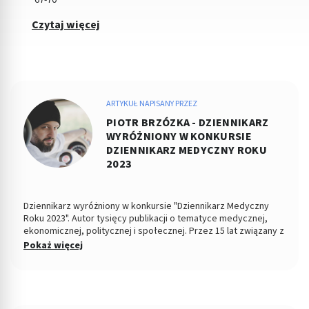
67-70
Czytaj więcej
ARTYKUŁ NAPISANY PRZEZ
PIOTR BRZÓZKA - DZIENNIKARZ
WYRÓŻNIONY W KONKURSIE
DZIENNIKARZ MEDYCZNY ROKU
2023
Dziennikarz wyróżniony w konkursie "Dziennikarz Medyczny
Roku 2023". Autor tysięcy publikacji o tematyce medycznej,
ekonomicznej, politycznej i społecznej. Przez 15 lat związany z
Dziennikiem Łódzkim i Polska TheTimes. Z wykształcenia
Pokaż więcej
socjolog stosunków politycznych, absolwent Wydziału
Ekonomiczno-Socjologicznego Uniwersytetu Łódzkiego. Po
godzinach fotografuje, projektuje, maluje, tworzy muzykę.