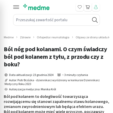
Koszyk
Przeszukaj zawartość portalu
in submenu: Leki na receptę
win submenu: Zdrowie
Medme
Zdrowie
Ortopedia i reumatologia
Objawy ze strony układu ko
win submenu: Suplementy
Ból nóg pod kolanami. O czym świadczy
win submenu: Mama i dziecko
ból pod kolanem z tyłu, z przodu czy z
boku?
win submenu: Kosmetyki
Data aktualizacji: 23 grudnia 2024
~ 3 minuty czytania
win submenu: Higiena
Autor:
Piotr Brzózka - dziennikarz wyróżniony w konkursie Dziennikarz
Medyczny Roku 2023
win submenu: Sprzęt medyczny
Autoryzacja medyczna: Monika Król
Ból pod kolanem to dolegliwość towarzysząca
win submenu: Intymne
rozwijającemu się stanowi zapalnemu stawu kolanowego,
zmianom zwyrodnieniowym lub będąca efektem urazu.
win submenu: Wellness
Ból pod kolanem może mieć wiele przyczyn, począwszy