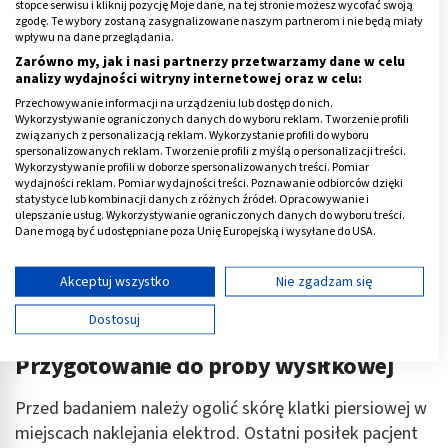
stopce serwisu i kliknij pozycję Moje dane, na tej stronie możesz wycofać swoją
zgodę. Te wybory zostaną zasygnalizowane naszym partnerom i nie będą miały
wpływu na dane przeglądania.
Reklama
Zarówno my, jak i nasi partnerzy przetwarzamy dane w celu
analizy wydajności witryny internetowej oraz w celu:
Przechowywanie informacji na urządzeniu lub dostęp do nich.
Wykorzystywanie ograniczonych danych do wyboru reklam. Tworzenie profili
związanych z personalizacją reklam. Wykorzystanie profili do wyboru
spersonalizowanych reklam. Tworzenie profili z myślą o personalizacji treści.
Wykorzystywanie profili w doborze spersonalizowanych treści. Pomiar
wydajności reklam. Pomiar wydajności treści. Poznawanie odbiorców dzięki
statystyce lub kombinacji danych z różnych źródeł. Opracowywanie i
ulepszanie usług. Wykorzystywanie ograniczonych danych do wyboru treści.
Dane mogą być udostępniane poza Unię Europejską i wysyłane do USA.
Twoja zgoda i polityka cookie dotyczą wyłącznie tej witryny/aplikacji.
Wyświetl listę partnerów (11 dostawców IAB)
Akceptuj wszystko
Nie zgadzam się
Używamy Twoich danych w następujących celach:
Dostosuj
Cele przetwarzania IAB:
Przygotowanie do próby wysiłkowej
Przechowywanie informacji na urządzeniu lub
dostęp do nich
Przed badaniem należy ogolić skórę klatki piersiowej w
Wykorzystywanie ograniczonych danych do
miejscach naklejania elektrod. Ostatni posiłek pacjent
wyboru reklam