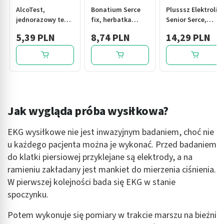
AlcoTest,
Bonatium Serce
Plusssz Elektrolity
jednorazowy test
fix, herbatka
Senior Serce,
do badania
ziołowa 20 sztuk
tabl.musuj.,24 szt
5,39 PLN
8,74 PLN
14,29 PLN
alkoholu, 1 szt.
Jak wygląda próba wysiłkowa?
EKG wysiłkowe nie jest inwazyjnym badaniem, choć nie
u każdego pacjenta można je wykonać. Przed badaniem
do klatki piersiowej przyklejane są elektrody, a na
ramieniu zakładany jest mankiet do mierzenia ciśnienia.
W pierwszej kolejności bada się EKG w stanie
spoczynku.
Potem wykonuje się pomiary w trakcie marszu na bieżni