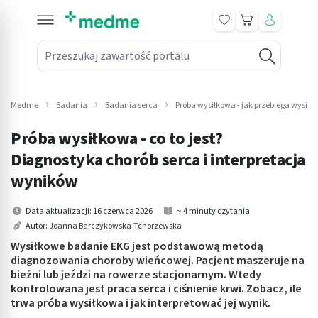
Koszyk
Przeszukaj zawartość portalu
in submenu: Leki na receptę
win submenu: Zdrowie
Medme
Badania
Badania serca
Próba wysiłkowa - jak przebiega wysił
win submenu: Suplementy
Próba wysiłkowa - co to jest?
win submenu: Mama i dziecko
Diagnostyka chorób serca i interpretacja
wyników
win submenu: Kosmetyki
Data aktualizacji: 16 czerwca 2026
~ 4 minuty czytania
win submenu: Higiena
Autor:
Joanna Barczykowska-Tchorzewska
Wysiłkowe badanie EKG jest podstawową metodą
win submenu: Sprzęt medyczny
diagnozowania choroby wieńcowej. Pacjent maszeruje na
bieżni lub jeździ na rowerze stacjonarnym. Wtedy
win submenu: Intymne
kontrolowana jest praca serca i ciśnienie krwi. Zobacz, ile
trwa próba wysiłkowa i jak interpretować jej wynik.
win submenu: Wellness