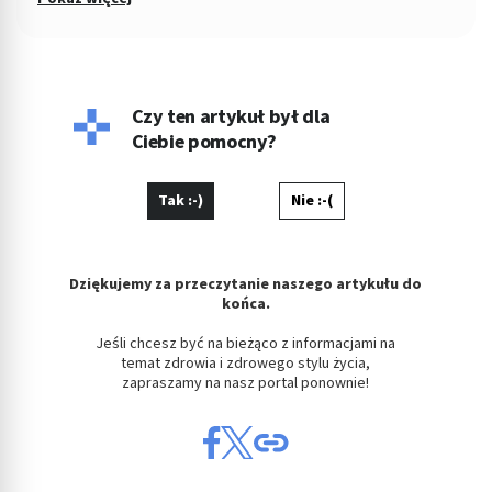
Zdrowia. W latach 2009-2010 związana z Gazetą Wyborczą, od
2010 do 2015 roku odpowiadała za dział zdrowie w serwisach i
dzienniku „Polska The Times. Dziennik Łódzki”. Od 2016 roku
związana z Medme.pl, jako redaktor naczelna portalu i
wiceprezes spółki Pharma Partner.
Czy ten artykuł był dla
Ciebie pomocny?
Tak :-)
Nie :-(
Dziękujemy za przeczytanie naszego artykułu do
końca.
Jeśli chcesz być na bieżąco z informacjami na
temat zdrowia i zdrowego stylu życia,
zapraszamy na nasz portal ponownie!