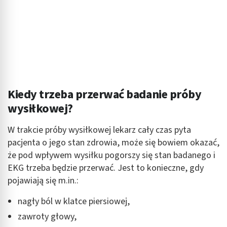
Funkcje specjalne IAB:
Użycie dokładnych danych geolokalizacyjnych
Identyfikowanie urządzeń na podstawie
aktywnie żądanych informacji
Cele przetwarzania inne niż IAB:
Kiedy trzeba przerwać badanie próby
Niezbędne
wysiłkowej?
Wydajność (Performance)
W trakcie próby wysiłkowej lekarz cały czas pyta
Reklama / śledzenie
pacjenta o jego stan zdrowia, może się bowiem okazać,
że pod wpływem wysiłku pogorszy się stan badanego i
EKG trzeba będzie przerwać. Jest to konieczne, gdy
pojawiają się m.in.:
nagły ból w klatce piersiowej,
zawroty głowy,