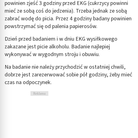
powinien zjeść 3 godziny przed EKG (cukrzycy powinni
Tworzenie profili w celu spersonalizowanych
mieć ze sobą coś do jedzenia). Trzeba jednak ze sobą
reklam
zabrać wodę do picia. Przez 4 godziny badany powinien
powstrzymać się od palenia papierosów.
Wykorzystanie profili do wyboru
spersonalizowanych reklam
Dzień przed badaniem i w dniu EKG wysiłkowego
Tworzenie profili w celu personalizacji treści
zakazane jest picie alkoholu. Badanie najlepiej
wykonywać w wygodnym stroju i obuwiu.
Wykorzystywanie profili w celu doboru
spersonalizowanych treści
Na badanie nie należy przychodzić w ostatniej chwili,
dobrze jest zarezerwować sobie pół godziny, żeby mieć
Pomiar efektywności reklam
czas na odpoczynek.
Pomiar efektywności treści
Reklama
Rozumienie odbiorców dzięki statystyce lub
kombinacji danych z różnych źródeł
Rozwój i ulepszanie usług
Wykorzystywanie ograniczonych danych do
wyboru treści