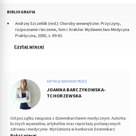
BIBLIOGRAFIA
Andrzej Szczeklik (red.): Choroby wewnętrzne. Przyczyny,
rozpoznanie i leczenie, tom I. Kraków: Wydawnictwo Medycyna
Praktyczna, 2005, s. 89-92.
Czytaj więcej
ARTYKUŁ NAPISANY PRZEZ
JOANNA BARCZYKOWSKA-
TCHORZEWSKA
Od początku związana z dziennikarstwem medycznym. Autorka
licznych wywiadów, artykułów oraz reportaży poświęconych
zdrowiu i medycynie. Wyróżniona w konkursie Dziennikarz
Medyczny Roku 2015 przez Stowarzyszenie Dziennikarze dla
Pokaż więcej