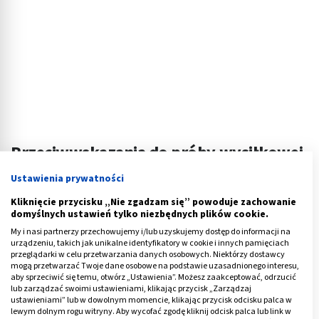
Przeciwwskazania do próby wysiłkowej
Ustawienia prywatności
Elektrokardiograficzna próba wysiłkowa nie jest
badaniem, które można wykonać u każdego pacjenta.
Kliknięcie przycisku „Nie zgadzam się” powoduje zachowanie
domyślnych ustawień tylko niezbędnych plików cookie.
Nie wykonuje się EKG wysiłkowego przez pierwsze dwa
My i nasi partnerzy przechowujemy i/lub uzyskujemy dostęp do informacji na
urządzeniu, takich jak unikalne identyfikatory w cookie i innych pamięciach
dni po zawale, jeśli pacjent ma niestabilną chorobę
przeglądarki w celu przetwarzania danych osobowych. Niektórzy dostawcy
wieńcową, właśnie przeszedł zawał płuca, wykazuje
mogą przetwarzać Twoje dane osobowe na podstawie uzasadnionego interesu,
aby sprzeciwić się temu, otwórz „Ustawienia”. Możesz zaakceptować, odrzucić
objawy zwężenia zastawki aortalnej, zaburzenia rytmu
lub zarządzać swoimi ustawieniami, klikając przycisk „Zarządzaj
serca, ma ostre
zapalenie mięśnia sercowego
lub
ustawieniami” lub w dowolnym momencie, klikając przycisk odcisku palca w
lewym dolnym rogu witryny. Aby wycofać zgodę kliknij odcisk palca lub link w
osierdzia i ostre rozwarstwienie aorty.