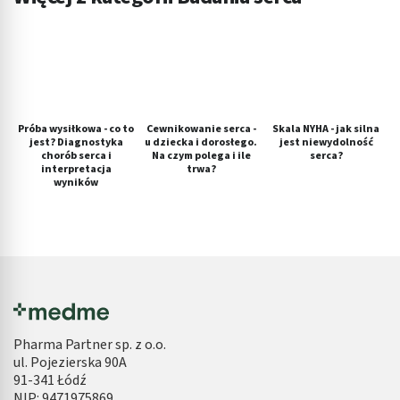
Próba wysiłkowa - co to
Cewnikowanie serca -
Skala NYHA - jak silna
jest? Diagnostyka
u dziecka i dorosłego.
jest niewydolność
chorób serca i
Na czym polega i ile
serca?
interpretacja
trwa?
wyników
Pharma Partner sp. z o.o.
ul. Pojezierska 90A
91-341 Łódź
NIP: 9471975869