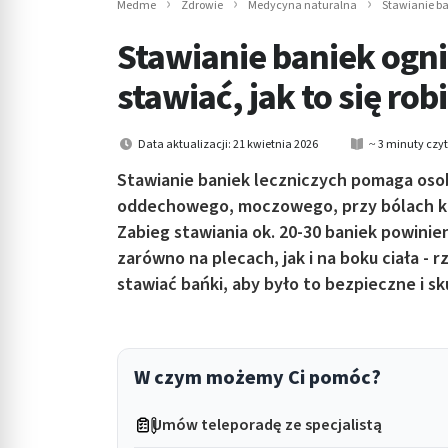
Medme
Zdrowie
Medycyna naturalna
Stawianie ba
in submenu: Wellness
Stawianie baniek ogni
stawiać, jak to się rob
Data aktualizacji: 21 kwietnia 2026
~ 3 minuty czy
Stawianie baniek leczniczych pomaga oso
oddechowego, moczowego, przy bólach ko
Zabieg stawiania ok. 20-30 baniek powinie
zarówno na plecach, jak i na boku ciała - r
stawiać bańki, aby było to bezpieczne i s
W czym możemy Ci pomóc?
Umów teleporadę ze specjalistą