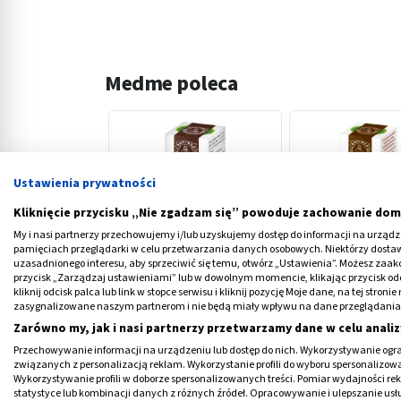
Medme poleca
Ustawienia prywatności
Kliknięcie przycisku „Nie zgadzam się” powoduje zachowanie dom
‹
My i nasi partnerzy przechowujemy i/lub uzyskujemy dostęp do informacji na urządzen
pamięciach przeglądarki w celu przetwarzania danych osobowych. Niektórzy dost
uzasadnionego interesu, aby sprzeciwić się temu, otwórz „Ustawienia”. Możesz zaa
przycisk „Zarządzaj ustawieniami” lub w dowolnym momencie, klikając przycisk od
Vernikabon, syrop, 100 ml
Cardiobonisol, pl
kliknij odcisk palca lub link w stopce serwisu i kliknij pozycję Moje dane, na tej str
doustny,100 g
zasygnalizowane naszym partnerom i nie będą miały wpływu na dane przeglądania
Zarówno my, jak i nasi partnerzy przetwarzamy dane w celu analiz
26,79 PLN
25,19 PLN
Przechowywanie informacji na urządzeniu lub dostęp do nich. Wykorzystywanie ogra
związanych z personalizacją reklam. Wykorzystanie profili do wyboru spersonalizowany
Wykorzystywanie profili w doborze spersonalizowanych treści. Pomiar wydajności re
statystyce lub kombinacji danych z różnych źródeł. Opracowywanie i ulepszanie us