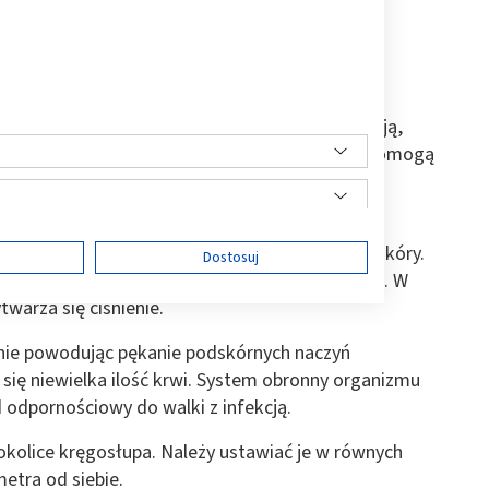
nie. Gdzie je stawiać?
 znana od wielu lat metoda leczenia. Stosując ją,
 zapaleniem oskrzeli czy płuc. Bańki ogniowe pomogą
rnościowego oraz przy
bólach
i stres i napięcie nerwowe.
czynia, które po podgrzaniu przysysają się do skóry.
ę
Dostosuj
jącego się w nich powietrza pod wpływem ognia. W
twarza się ciśnienie.
śnie powodując pękanie podskórnych naczyń
ści
 się niewielka ilość krwi. System obronny organizmu
d odpornościowy do walki z infekcją.
c okolice kręgosłupa. Należy ustawiać je w równych
etra od siebie
.