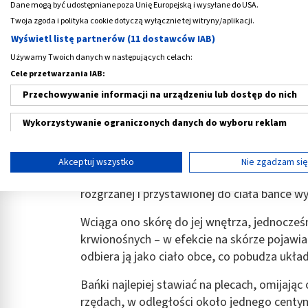
Dane mogą być udostępniane poza Unię Europejską i wysyłane do USA.
Twoja zgoda i polityka cookie dotyczą wyłącznie tej witryny/aplikacji.
Wyświetl listę partnerów (11 dostawców IAB)
Bańki lekarskie ogniowe - działa
Używamy Twoich danych w następujących celach:
Cele przetwarzania IAB:
Stawianie
baniek ogniowych
to sprawdzona,
Przechowywanie informacji na urządzeniu lub dostęp do nich
można uporać się z przeziębieniem, a nawet
także w przypadku osłabienia układu odpo
Wykorzystywanie ograniczonych danych do wyboru reklam
reumatycznych
. Ponadto, metoda ta łagodz
Tworzenie profili w celu spersonalizowanych reklam
Klasyczne bańki lekarskie to małe szklane na
Akceptuj wszystko
Nie zgadzam si
Jest to możliwe dzięki rozrzedzeniu znajdu
Wykorzystanie profili do wyboru spersonalizowanych reklam
rozgrzanej i przystawionej do ciała bańce wy
Tworzenie profili w celu personalizacji treści
Wciąga ono skórę do jej wnętrza, jednocze
Wykorzystywanie profili w celu doboru spersonalizowanych tre
krwionośnych – w efekcie na skórze pojawia
odbiera ją jako ciało obce, co pobudza ukła
Pomiar efektywności reklam
Bańki najlepiej stawiać na plecach, omijają
Pomiar efektywności treści
rzędach, w odległości około jednego centym