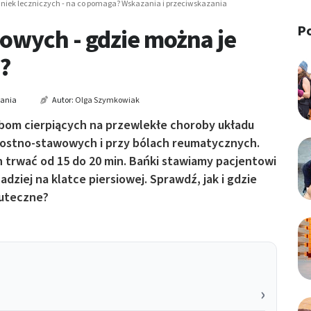
niek leczniczych - na co pomaga? Wskazania i przeciwskazania
P
owych - gdzie można je
i?
tania
Autor:
Olga Szymkowiak
bom cierpiących na przewlekłe choroby układu
stno-stawowych i przy bólach reumatycznych.
n trwać od 15 do 20 min. Bańki stawiamy pacjentowi
zadziej na klatce piersiowej. Sprawdź, jak i gdzie
kuteczne?