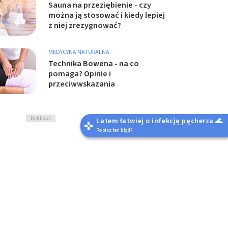
Sauna na przeziębienie - czy
można ją stosować i kiedy lepiej
z niej zrezygnować?
MEDYCYNA NATURALNA
Technika Bowena - na co
pomaga? Opinie i
przeciwwskazania
Reklama
Latem łatwiej o infekcję pęcherza 🌊
Robisz ten błąd?