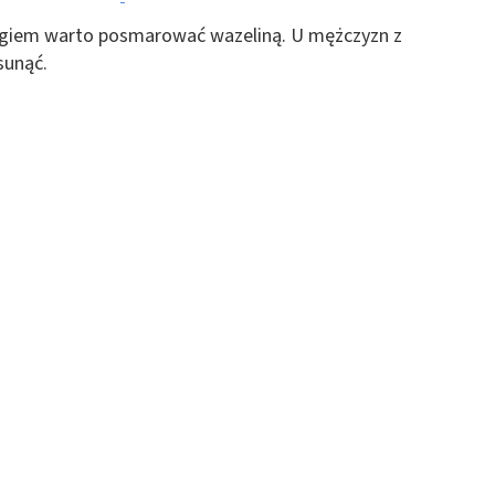
 z różnych źródeł
iegiem warto posmarować wazeliną. U mężczyzn z
sunąć.
ormacji