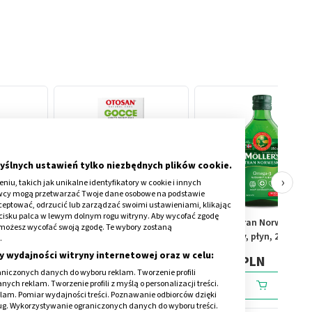
yślnych ustawień tylko niezbędnych plików cookie.
›
iu, takich jak unikalne identyfikatory w cookie i innych
awcy mogą przetwarzać Twoje dane osobowe na podstawie
kceptować, odrzucić lub zarządzać swoimi ustawieniami, klikając
cisku palca w lewym dolnym rogu witryny. Aby wycofać zgodę
yn
Otosan, krople do uszu,
Mollers Tran Norweski
onie możesz wycofać swoją zgodę. Te wybory zostaną
naturalne, 10 ml
naturalny, płyn, 250 ml
.
y wydajności witryny internetowej oraz w celu:
21,79 PLN
56,59 PLN
niczonych danych do wyboru reklam. Tworzenie profili
ch reklam. Tworzenie profili z myślą o personalizacji treści.
klam. Pomiar wydajności treści. Poznawanie odbiorców dzięki
ług. Wykorzystywanie ograniczonych danych do wyboru treści.