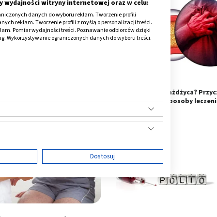
y wydajności witryny internetowej oraz w celu:
niczonych danych do wyboru reklam. Tworzenie profili
ch reklam. Tworzenie profili z myślą o personalizacji treści.
klam. Pomiar wydajności treści. Poznawanie odbiorców dzięki
ług. Wykorzystywanie ograniczonych danych do wyboru treści.
ba Creutzfeldta-Jakoba - na
Co to jest miażdżyca? Przyc
czym polega? Objawy
objawy, sposoby leczeni
ę
Dostosuj
ści