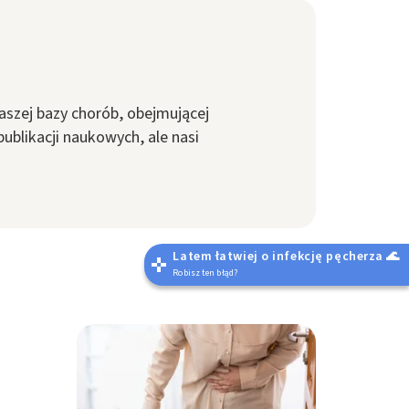
aszej bazy chorób, obejmującej
ublikacji naukowych, ale nasi
Latem łatwiej o infekcję pęcherza 🌊
Robisz ten błąd?