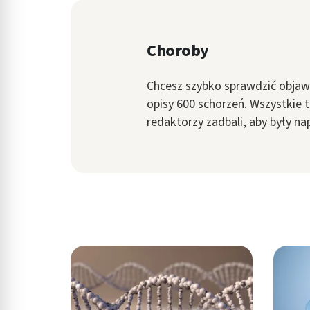
in submenu: Wellness
Choroby
Chcesz szybko sprawdzić objaw
opisy 600 schorzeń. Wszystkie t
redaktorzy zadbali, aby były na