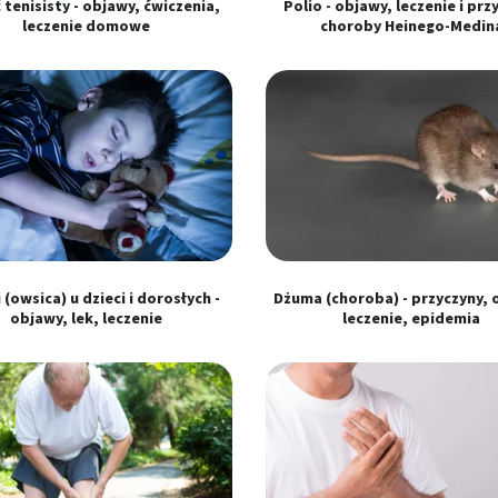
 tenisisty - objawy, ćwiczenia,
Polio - objawy, leczenie i prz
leczenie domowe
choroby Heinego-Medin
 z różnych źródeł
 (owsica) u dzieci i dorosłych -
Dżuma (choroba) - przyczyny, 
objawy, lek, leczenie
leczenie, epidemia
ormacji