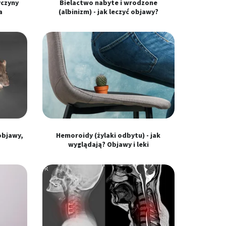
yczyny
Bielactwo nabyte i wrodzone
a
(albinizm) - jak leczyć objawy?
objawy,
Hemoroidy (żylaki odbytu) - jak
wyglądają? Objawy i leki