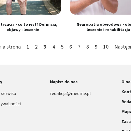
tyzacja - co to jest? Definicja,
Neuropatia obwodowa - ob
objawy i leczenie
leczenie i rehabilitacja
ia strona
1
2
3
4
5
6
7
8
9
10
Następ
ny
Napisz do nas
O na
Kont
 serwisu
redakcja@medme.pl
Reda
rywatności
Mapa
Zasa