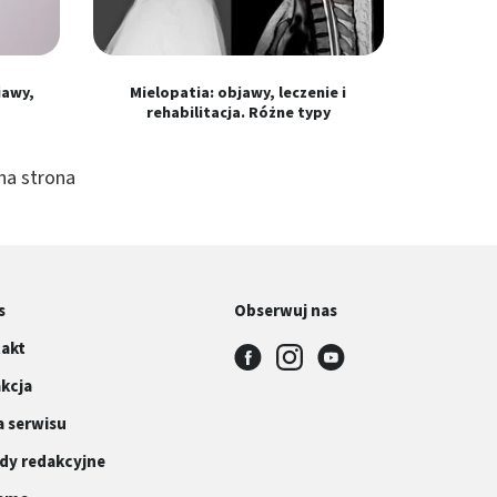
jawy,
Mielopatia: objawy, leczenie i
rehabilitacja. Różne typy
na strona
s
Obserwuj nas
akt
kcja
 serwisu
dy redakcyjne