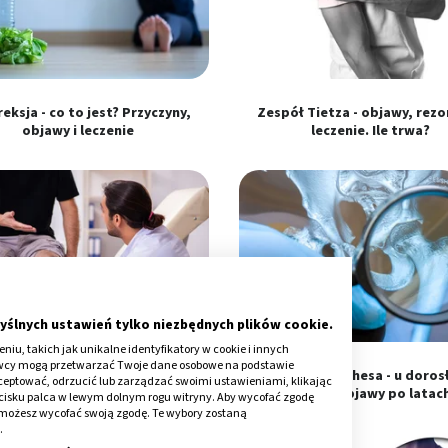
eksja - co to jest? Przyczyny,
Zespół Tietza - objawy, rezo
objawy i leczenie
leczenie. Ile trwa?
yślnych ustawień tylko niezbędnych plików cookie.
iu, takich jak unikalne identyfikatory w cookie i innych
awcy mogą przetwarzać Twoje dane osobowe na podstawie
roba Osgooda-Schlattera -
Choroba Perthesa - u dorosł
kceptować, odrzucić lub zarządzać swoimi ustawieniami, klikając
peracja. Jakie ćwiczenia?
dzieci. Objawy po latac
cisku palca w lewym dolnym rogu witryny. Aby wycofać zgodę
onie możesz wycofać swoją zgodę. Te wybory zostaną
.