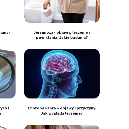
nans i
Jersinioza - objawy, leczenie i
powikłania. Jakie badania?
ych i
Choroba Fahra – objawy i przyczyny.
h
Jak wygląda leczenie?