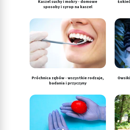
Kaszel suchy i mokry - domowe
Łokieć
Pomiar efektywności reklam
sposoby i syrop na kaszel
Pomiar efektywności treści
Rozumienie odbiorców dzięki statystyce lub kombinacji danych
Rozwój i ulepszanie usług
Wykorzystywanie ograniczonych danych do wyboru treści
Funkcje specjalne IAB:
Użycie dokładnych danych geolokalizacyjnych
Próchnica zębów - wszystkie rodzaje,
Owsiki
badania i przyczyny
Identyfikowanie urządzeń na podstawie aktywnie żądanych inf
Cele przetwarzania inne niż IAB:
Niezbędne
Wydajność (Performance)
Reklama / śledzenie