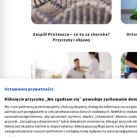
Zespół Proteusza – co to za choroba?
Ortor
Przyczyny i objawy
Ustawienia prywatności
Kliknięcie przycisku „Nie zgadzam się” powoduje zachowanie dom
My i nasi partnerzy przechowujemy i/lub uzyskujemy dostęp do informacji na urządzen
pamięciach przeglądarki w celu przetwarzania danych osobowych. Niektórzy dost
Rak brodawkowaty tarczycy - objawy.
Cho
uzasadnionego interesu, aby sprzeciwić się temu, otwórz „Ustawienia”. Możesz zaa
Czy daje przerzuty?
o
przycisk „Zarządzaj ustawieniami” lub w dowolnym momencie, klikając przycisk od
kliknij odcisk palca lub link w stopce serwisu i kliknij pozycję Moje dane, na tej str
zasygnalizowane naszym partnerom i nie będą miały wpływu na dane przeglądania