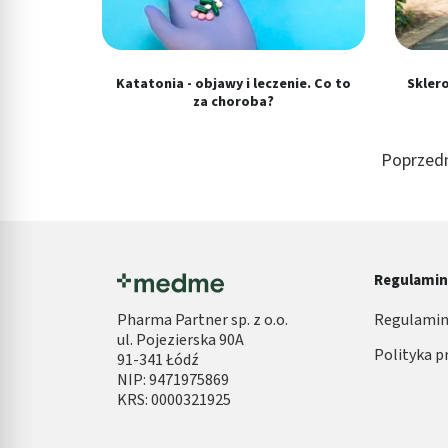
Katatonia - objawy i leczenie. Co to
Sklero
za choroba?
Poprzedn
Regulami
Pharma Partner sp. z o.o.
Regulamin
ul. Pojezierska 90A
Polityka p
91-341 Łódź
NIP: 9471975869
KRS: 0000321925