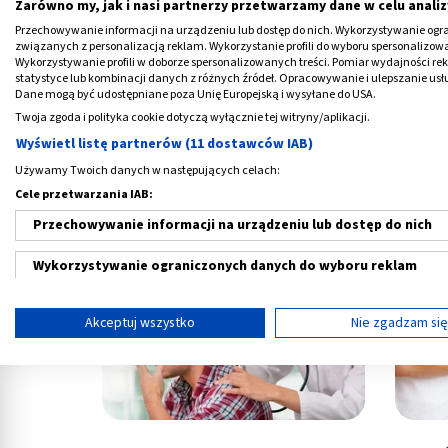
Zarówno my, jak i nasi partnerzy przetwarzamy dane w celu analiz
Przechowywanie informacji na urządzeniu lub dostęp do nich. Wykorzystywanie ogra
związanych z personalizacją reklam. Wykorzystanie profili do wyboru spersonalizowany
Wykorzystywanie profili w doborze spersonalizowanych treści. Pomiar wydajności re
statystyce lub kombinacji danych z różnych źródeł. Opracowywanie i ulepszanie us
Dane mogą być udostępniane poza Unię Europejską i wysyłane do USA.
Twoja zgoda i polityka cookie dotyczą wyłącznie tej witryny/aplikacji.
Wyświetl listę partnerów (11 dostawców IAB)
Używamy Twoich danych w następujących celach:
Choroba Morgellonów – co to jest?
Choro
Cele przetwarzania IAB:
Objawy i leczenie
Przechowywanie informacji na urządzeniu lub dostęp do nich
Wykorzystywanie ograniczonych danych do wyboru reklam
Tworzenie profili w celu spersonalizowanych reklam
Akceptuj wszystko
Nie zgadzam si
Wykorzystanie profili do wyboru spersonalizowanych reklam
Tworzenie profili w celu personalizacji treści
Wykorzystywanie profili w celu doboru spersonalizowanych tre