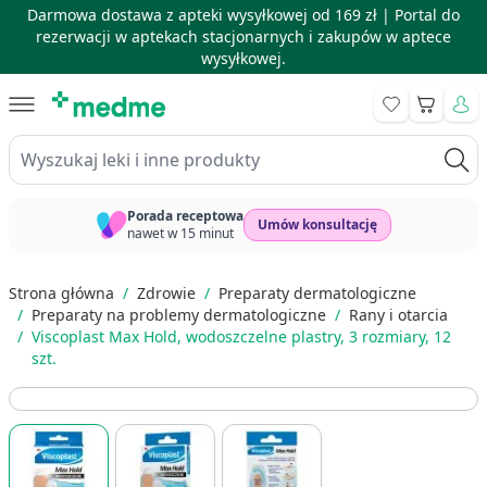
Darmowa dostawa z apteki wysyłkowej od 169 zł |
Portal do
rezerwacji w aptekach stacjonarnych i zakupów w aptece
wysyłkowej.
Skip to Content
Koszyk
Wyszukaj leki i inne produkty
Porada receptowa
Umów konsultację
nawet w 15 minut
Strona główna
/
Zdrowie
/
Preparaty dermatologiczne
/
Preparaty na problemy dermatologiczne
/
Rany i otarcia
/
Viscoplast Max Hold, wodoszczelne plastry, 3 rozmiary, 12
szt.