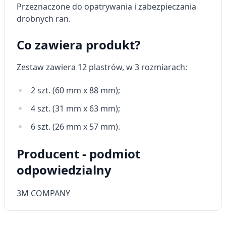
Przeznaczone do opatrywania i zabezpieczania
Wykorzystywanie profili w celu doboru
drobnych ran.
spersonalizowanych treści
Pomiar efektywności reklam
Co zawiera produkt?
Pomiar efektywności treści
Zestaw zawiera 12 plastrów, w 3 rozmiarach:
Rozumienie odbiorców dzięki statystyce lub
kombinacji danych z różnych źródeł
2 szt. (60 mm x 88 mm);
4 szt. (31 mm x 63 mm);
Rozwój i ulepszanie usług
6 szt. (26 mm x 57 mm).
Wykorzystywanie ograniczonych danych do
wyboru treści
Producent - podmiot
Funkcje specjalne IAB:
odpowiedzialny
Użycie dokładnych danych
geolokalizacyjnych
3M COMPANY
Identyfikowanie urządzeń na podstawie
aktywnie żądanych informacji