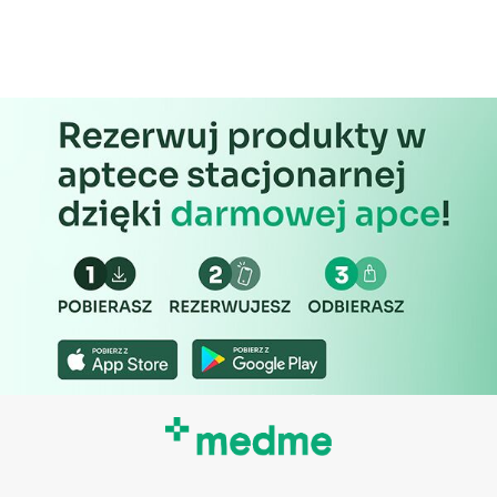
Cele przetwarzania inne niż IAB:
Niezbędne
Wydajność (Performance)
Reklama / śledzenie