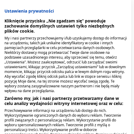
Ustawienia prywatności
Kliknięcie przycisku „Nie zgadzam się” powoduje
zachowanie domyślnych ustawień tylko niezbędnych
plików cookie.
My i nasi partnerzy przechowujemy i/lub uzyskujemy dostęp do informacji
na urządzeniu, takich jak unikalne identyfikatory w cookie i innych
pamięciach przeglądarki w celu przetwarzania danych osobowych.
Spis treści
Niektórzy dostawcy mogą przetwarzać Twoje dane osobowe na
podstawie uzasadnionego interesu, aby sprzeciwić się temu, otwórz
„Ustawienia”. Możesz zaakceptować, odrzucić lub zarządzać swoimi
Opis produktu
ustawieniami, klikając przycisk „Zarządzaj ustawieniami” lub w dowolnym
momencie, klikając przycisk odcisku palca w lewym dolnym rogu witryny.
Aby wycofać zgodę kliknij odcisk palca lub link w stopce serwisu i kliknij
Kiedy stosować produkt?
pozycję Moje dane, na tej stronie możesz wycofać swoją zgodę. Te
wybory zostaną zasygnalizowane naszym partnerom i nie będą miały
wpływu na dane przeglądania.
Co zawiera produkt?
Zarówno my, jak i nasi partnerzy przetwarzamy dane w
celu analizy wydajności witryny internetowej oraz w celu:
Producent - podmiot odpowiedzialny
Viscoplast Opti-Plast,
Viscoplast Jałowa gaza
Przechowywanie informacji na urządzeniu lub dostęp do nich.
plastry okulistyczne, 82
opatrunkowa bawełniana,
Wykorzystywanie ograniczonych danych do wyboru reklam. Tworzenie
mm x 57 mm, 10 szt.
17 nitkowa, 1/2 m2, 1 szt.
profili związanych z personalizacją reklam. Wykorzystanie profili do
26,69 zł
2,19 zł
wyboru spersonalizowanych reklam. Tworzenie profili z myślą o
Opis produktu
personalizacji treści. Wykorzystywanie profili w doborze