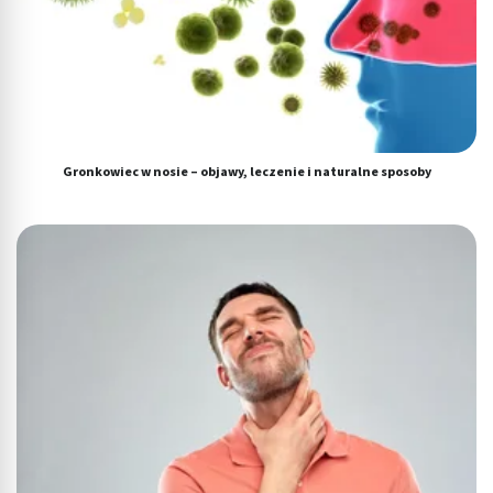
Cele przetwarzania inne niż IAB:
Niezbędne
Wydajność (Performance)
Reklama / śledzenie
Gronkowiec w nosie – objawy, leczenie i naturalne sposoby