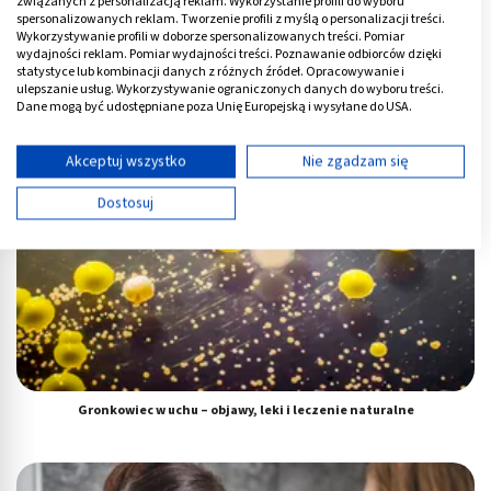
związanych z personalizacją reklam. Wykorzystanie profili do wyboru
spersonalizowanych reklam. Tworzenie profili z myślą o personalizacji treści.
Wykorzystywanie profili w doborze spersonalizowanych treści. Pomiar
Torbiel w zatoce szczękowej: jak się objawia? Domowe sposoby
wydajności reklam. Pomiar wydajności treści. Poznawanie odbiorców dzięki
statystyce lub kombinacji danych z różnych źródeł. Opracowywanie i
ulepszanie usług. Wykorzystywanie ograniczonych danych do wyboru treści.
Dane mogą być udostępniane poza Unię Europejską i wysyłane do USA.
Twoja zgoda i polityka cookie dotyczą wyłącznie tej witryny/aplikacji.
Wyświetl listę partnerów (11 dostawców IAB)
Akceptuj wszystko
Nie zgadzam się
Używamy Twoich danych w następujących celach:
Dostosuj
Cele przetwarzania IAB:
Przechowywanie informacji na urządzeniu lub
dostęp do nich
Wykorzystywanie ograniczonych danych do
wyboru reklam
Tworzenie profili w celu spersonalizowanych
reklam
Gronkowiec w uchu – objawy, leki i leczenie naturalne
Wykorzystanie profili do wyboru
spersonalizowanych reklam