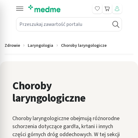
Koszyk
Przeszukaj zawartość portalu
in submenu: Leki na receptę
win submenu: Zdrowie
Zdrowie
Laryngologia
Choroby laryngologicze
win submenu: Suplementy
win submenu: Mama i dziecko
win submenu: Kosmetyki
Choroby
laryngologiczne
win submenu: Higiena
win submenu: Sprzęt medyczny
Choroby laryngologiczne obejmują różnorodne
win submenu: Intymne
schorzenia dotyczące gardła, krtani i innych
części górnych dróg oddechowych. W tej sekcji
win submenu: Wellness