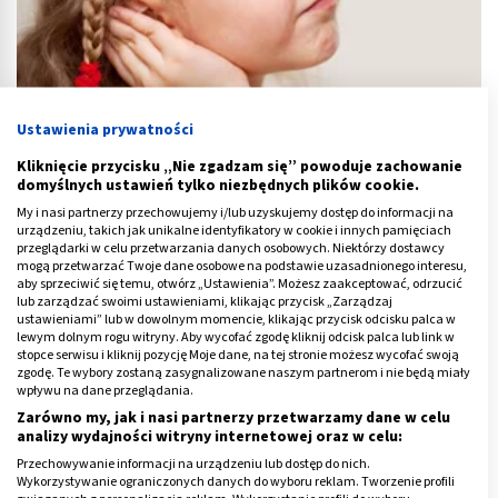
Ustawienia prywatności
Zapalenie ucha u dziecka - jakie ma objawy i jak je rozpoznać?
Kliknięcie przycisku „Nie zgadzam się” powoduje zachowanie
domyślnych ustawień tylko niezbędnych plików cookie.
My i nasi partnerzy przechowujemy i/lub uzyskujemy dostęp do informacji na
urządzeniu, takich jak unikalne identyfikatory w cookie i innych pamięciach
przeglądarki w celu przetwarzania danych osobowych. Niektórzy dostawcy
mogą przetwarzać Twoje dane osobowe na podstawie uzasadnionego interesu,
aby sprzeciwić się temu, otwórz „Ustawienia”. Możesz zaakceptować, odrzucić
lub zarządzać swoimi ustawieniami, klikając przycisk „Zarządzaj
ustawieniami” lub w dowolnym momencie, klikając przycisk odcisku palca w
lewym dolnym rogu witryny. Aby wycofać zgodę kliknij odcisk palca lub link w
stopce serwisu i kliknij pozycję Moje dane, na tej stronie możesz wycofać swoją
zgodę. Te wybory zostaną zasygnalizowane naszym partnerom i nie będą miały
wpływu na dane przeglądania.
Zarówno my, jak i nasi partnerzy przetwarzamy dane w celu
analizy wydajności witryny internetowej oraz w celu:
Przechowywanie informacji na urządzeniu lub dostęp do nich.
Wykorzystywanie ograniczonych danych do wyboru reklam. Tworzenie profili