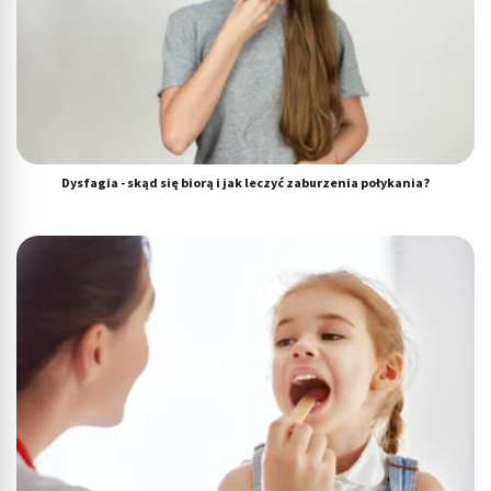
Dysfagia - skąd się biorą i jak leczyć zaburzenia połykania?