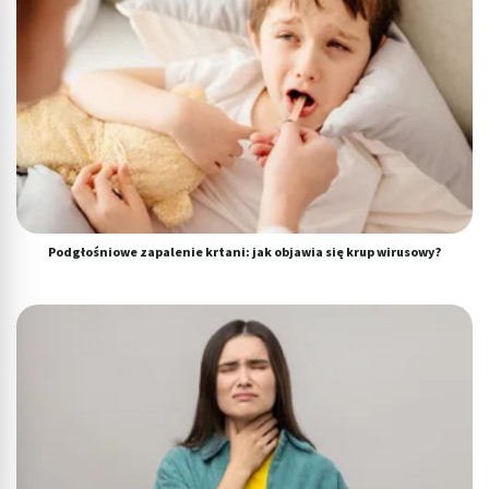
Podgłośniowe zapalenie krtani: jak objawia się krup wirusowy?