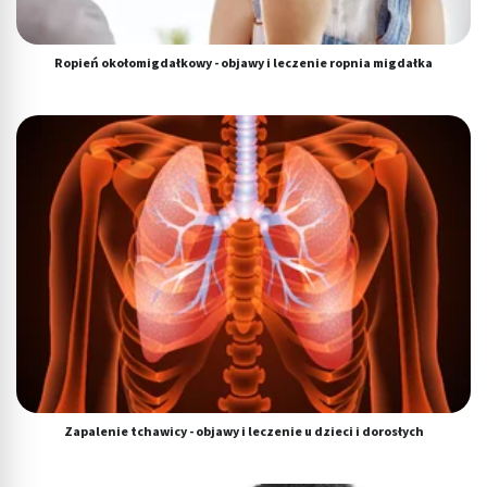
Ropień okołomigdałkowy - objawy i leczenie ropnia migdałka
Zapalenie tchawicy - objawy i leczenie u dzieci i dorosłych