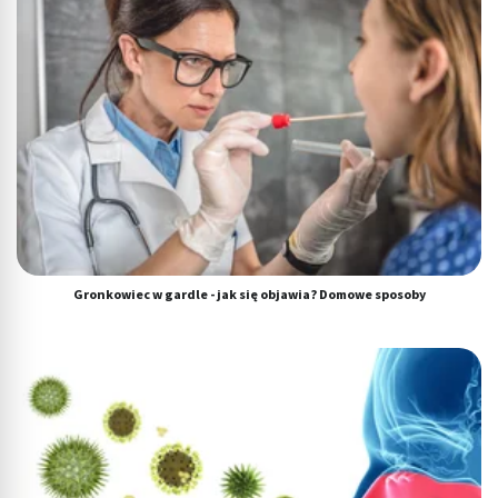
Tworzenie profili w celu personalizacji treści
Wykorzystywanie profili w celu doboru
spersonalizowanych treści
Pomiar efektywności reklam
Pomiar efektywności treści
Rozumienie odbiorców dzięki statystyce lub
kombinacji danych z różnych źródeł
Rozwój i ulepszanie usług
Gronkowiec w gardle - jak się objawia? Domowe sposoby
Wykorzystywanie ograniczonych danych do
wyboru treści
Funkcje specjalne IAB:
Użycie dokładnych danych geolokalizacyjnych
Identyfikowanie urządzeń na podstawie
aktywnie żądanych informacji