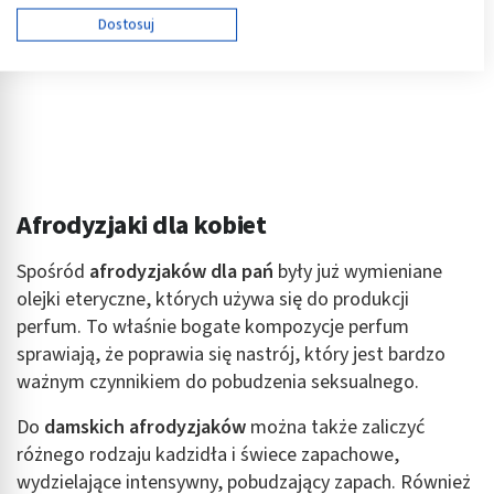
Używamy Twoich danych w następujących celach:
Dostosuj
Cele przetwarzania IAB:
Przechowywanie informacji na urządzeniu lub
dostęp do nich
Wykorzystywanie ograniczonych danych do
wyboru reklam
Tworzenie profili w celu spersonalizowanych
Afrodyzjaki dla kobiet
reklam
Wykorzystanie profili do wyboru
Spośród
afrodyzjaków dla pań
były już wymieniane
spersonalizowanych reklam
olejki eteryczne, których używa się do produkcji
perfum. To właśnie bogate kompozycje perfum
Tworzenie profili w celu personalizacji treści
sprawiają, że poprawia się nastrój, który jest bardzo
Wykorzystywanie profili w celu doboru
ważnym czynnikiem do pobudzenia seksualnego.
spersonalizowanych treści
Do
damskich afrodyzjaków
można także zaliczyć
Pomiar efektywności reklam
różnego rodzaju kadzidła i świece zapachowe,
wydzielające intensywny, pobudzający zapach. Również
Pomiar efektywności treści