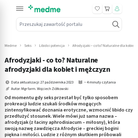
Koszyk
Przeszukaj zawartość portalu
in submenu: Leki na receptę
win submenu: Zdrowie
Medme
Seks
Libido i potencja
Afrodyzjaki – co to? Naturalne dla kobiet
win submenu: Suplementy
Afrodyzjaki - co to? Naturalne
win submenu: Mama i dziecko
afrodyzjaki dla kobiet i mężczyzn
win submenu: Kosmetyki
Data aktualizacji: 27 października 2023
~ 4 minuty czytania
Autor:
Mgr farm. Wojciech Ziółkowski
win submenu: Higiena
Od momentu gdy seks przestał być tylko sposobem
prokreacji ludzie szukali środków mogących
win submenu: Sprzęt medyczny
zintensyfikować doznania erotyczne, wzmocnić libido czy
przedłużyć stosunek. Wiele mówi już sama nazwa –
win submenu: Intymne
afrodyzjak (z łaciny aphrodisiacum – miłosny), która
swoją nazwę zawdzięcza Afrodycie – greckiej bogini
piękna i miłości. Ludzie z różnym skutkiem próbowali
win submenu: Wellness