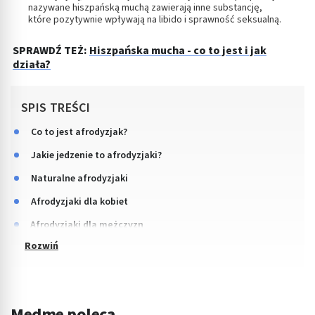
nazywane hiszpańską muchą zawierają inne substancję,
które pozytywnie wpływają na libido i sprawność seksualną.
SPRAWDŹ TEŻ:
Hiszpańska mucha - co to jest i jak
działa?
SPIS TREŚCI
Co to jest afrodyzjak?
Jakie jedzenie to afrodyzjaki?
Naturalne afrodyzjaki
Afrodyzjaki dla kobiet
Afrodyzjaki dla mężczyzn
Medme poleca