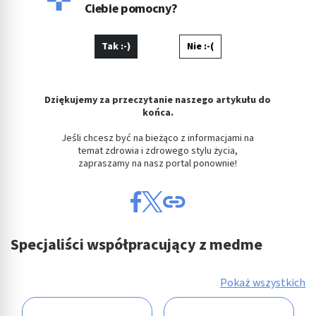
Krzysia oraz fan piłki nożnej i gotowania.
Ciebie pomocny?
Tak :-)
Nie :-(
Dziękujemy za przeczytanie naszego artykułu do
końca.
Jeśli chcesz być na bieżąco z informacjami na
temat zdrowia i zdrowego stylu życia,
zapraszamy na nasz portal ponownie!
Specjaliści współpracujący z medme
Pokaż wszystkich