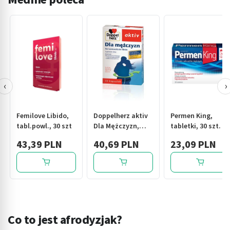
‹
›
Femilove Libido,
Doppelherz aktiv
Permen King,
tabl.powl., 30 szt
Dla Mężczyzn,
tabletki, 30 szt.
kapsułki, 30 szt.
43,39 PLN
40,69 PLN
23,09 PLN
Co to jest afrodyzjak?