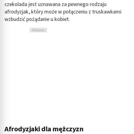
czekolada jest uznawana za pewnego rodzaju
Rozumienie odbiorców dzięki statystyce lub
afrodyzjak, który może w połączeniu z truskawkami
kombinacji danych z różnych źródeł
wzbudzić pożądanie u kobiet.
Rozwój i ulepszanie usług
Reklama
Wykorzystywanie ograniczonych danych do
wyboru treści
Funkcje specjalne IAB:
Użycie dokładnych danych geolokalizacyjnych
Identyfikowanie urządzeń na podstawie
aktywnie żądanych informacji
Cele przetwarzania inne niż IAB:
Niezbędne
Wydajność (Performance)
Reklama / śledzenie
Afrodyzjaki dla mężczyzn