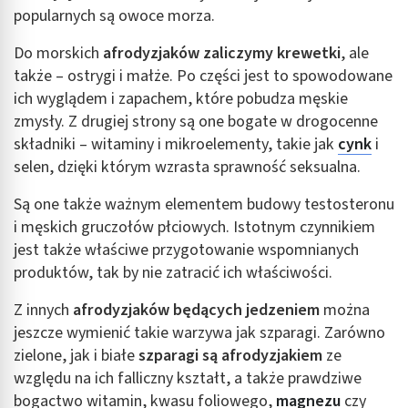
popularnych są owoce morza.
Do morskich
afrodyzjaków zaliczymy krewetki
, ale
także – ostrygi i małże. Po części jest to spowodowane
ich wyglądem i zapachem, które pobudza męskie
zmysły. Z drugiej strony są one bogate w drogocenne
składniki – witaminy i mikroelementy, takie jak
cynk
i
selen, dzięki którym wzrasta sprawność seksualna.
Są one także ważnym elementem budowy testosteronu
i męskich gruczołów płciowych. Istotnym czynnikiem
jest także właściwe przygotowanie wspomnianych
produktów, tak by nie zatracić ich właściwości.
Z innych
afrodyzjaków będących jedzeniem
można
jeszcze wymienić takie warzywa jak szparagi. Zarówno
zielone, jak i białe
szparagi są afrodyzjakiem
ze
względu na ich falliczny kształt, a także prawdziwe
bogactwo witamin, kwasu foliowego,
magnezu
czy