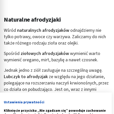
Naturalne afrodyzjaki
Wśród
naturalnych afrodyzjaków
odnajdziemy nie
tylko potrawy, owoce czy warzywa. Zaliczamy do nich
także różnego rodzaju zioła oraz olejki.
Spośród
ziołowych afrodyzjaków
wymienić warto
wymienić oregano, mirt, bazylię a nawet czosnek.
Jednak jedno z ziół zasługuje na szczególną uwagę.
Lubczyk to afrodyzjak
ze względu na jego działanie,
polegające na rozszerzaniu naczyń krwionośnych, przez
co działa on pobudzająco. Jest on, wraz z innymi
naturalnymi afrodyzjakami,
składnikiem wielu różnego
rodzaju mieszanek wzmacniających sferę erotyczną.
Ustawienia prywatności
Kliknięcie przycisku „Nie zgadzam się” powoduje zachowanie
Z kolei mówiąc o olejkach eterycznych mających takie