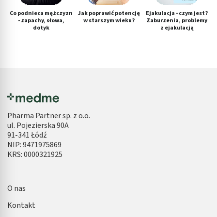
Co podnieca mężczyzn
Jak poprawić potencję
Ejakulacja - czym jest?
- zapachy, słowa,
w starszym wieku?
Zaburzenia, problemy
dotyk
z ejakulacją
Pharma Partner sp. z o.o.
ul. Pojezierska 90A
91-341 Łódź
NIP: 9471975869
KRS: 0000321925
O nas
Kontakt