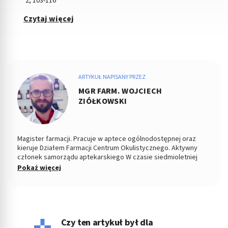
2; 103-116
Czytaj więcej
ARTYKUŁ NAPISANY PRZEZ
MGR FARM. WOJCIECH
ZIÓŁKOWSKI
Magister farmacji. Pracuje w aptece ogólnodostępnej oraz
kieruje Działem Farmacji Centrum Okulistycznego. Aktywny
członek samorządu aptekarskiego W czasie siedmioletniej
pracy zawodowej rozwiązał nieskończoną ilość problemów z
Pokaż więcej
zakresu stosowania leków oraz prowadzenia właściwej terapii.
W swojej pracy stawia na bezpośredni i partnerski kontakt z
pacjentem, co umożliwia mu jasne przekazywanie medycznych
zaleceń. Interesuje się interakcjami lekowymi oraz
bezpieczeństwem terapii, zwolennik metod opartych na EBM
(Evidence Based Medicine). Prywatnie szczęśliwy mąż, tata
Czy ten artykuł był dla