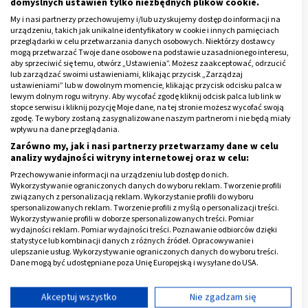
domyślnych ustawień tylko niezbędnych plików cookie.
działanie na pierwszym miejscu na pewno znajdzie się
My i nasi partnerzy przechowujemy i/lub uzyskujemy dostęp do informacji na
olejek różany. Nie bez powodu róża jest symbolem
urządzeniu, takich jak unikalne identyfikatory w cookie i innych pamięciach
przeglądarki w celu przetwarzania danych osobowych. Niektórzy dostawcy
miłości. Afrodyzjak jakim jest
olejek różany
jest
mogą przetwarzać Twoje dane osobowe na podstawie uzasadnionego interesu,
bardzo często dodawany do perfum dla kobiet.
aby sprzeciwić się temu, otwórz „Ustawienia”. Możesz zaakceptować, odrzucić
lub zarządzać swoimi ustawieniami, klikając przycisk „Zarządzaj
Spośród innych olejków eterycznych można wymienić
ustawieniami” lub w dowolnym momencie, klikając przycisk odcisku palca w
lewym dolnym rogu witryny. Aby wycofać zgodę kliknij odcisk palca lub link w
olejek jaśminowy, geraniowy, bergamotowy czy
stopce serwisu i kliknij pozycję Moje dane, na tej stronie możesz wycofać swoją
cynamonowy.
zgodę. Te wybory zostaną zasygnalizowane naszym partnerom i nie będą miały
wpływu na dane przeglądania.
Do naturalnych afrodyzjaków należą nie tylko rośliny
Zarówno my, jak i nasi partnerzy przetwarzamy dane w celu
analizy wydajności witryny internetowej oraz w celu:
czy owoce, ale także bycze oraz bizonie jądra, jaja i
Przechowywanie informacji na urządzeniu lub dostęp do nich.
ogon krokodyla, suszone pijawki, kości tygrysa czy
Wykorzystywanie ograniczonych danych do wyboru reklam. Tworzenie profili
suszony skorpion, oraz popularne we Francji żabie udka.
związanych z personalizacją reklam. Wykorzystanie profili do wyboru
spersonalizowanych reklam. Tworzenie profili z myślą o personalizacji treści.
Wykorzystywanie profili w doborze spersonalizowanych treści. Pomiar
Reklama
wydajności reklam. Pomiar wydajności treści. Poznawanie odbiorców dzięki
statystyce lub kombinacji danych z różnych źródeł. Opracowywanie i
ulepszanie usług. Wykorzystywanie ograniczonych danych do wyboru treści.
Dane mogą być udostępniane poza Unię Europejską i wysyłane do USA.
Twoja zgoda i polityka cookie dotyczą wyłącznie tej witryny/aplikacji.
Wyświetl listę partnerów (11 dostawców IAB)
Akceptuj wszystko
Nie zgadzam się