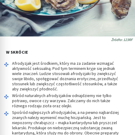
Źródło: 123RF
W SKRÓCIE
Afrodyzjak jest środkiem, który ma za zadanie wzmagać
aktywność seksualną. Pod tym terminem kryje się jednak
wiele znaczeń. Ludzie stosowali afrodyzjaki by zwiększyć
swoje libido, spotęgować doznania erotyczne, przedłużyć
stosunek lub zwiększyć częstotliwość stosunków, a także
aby zwiększyć płodność.
Wśród naturalnych afrodyzjaków odnajdziemy nie tylko
potrawy, owoce czy warzywa. Zaliczamy do nich także
różnego rodzaju zioła oraz olejki.
Spośród najlepszych afrodyzjaków, a na pewno najbardziej
znanych należy wymienić muchę hiszpańską. Jest to
niepozorny chrabąszcz – majka kantarydyna lub pryszczel
lekarski. Produkuje on niebezpieczną substancję zwaną
kantarydyną, która służy mu do obrony. Obecnie preparaty