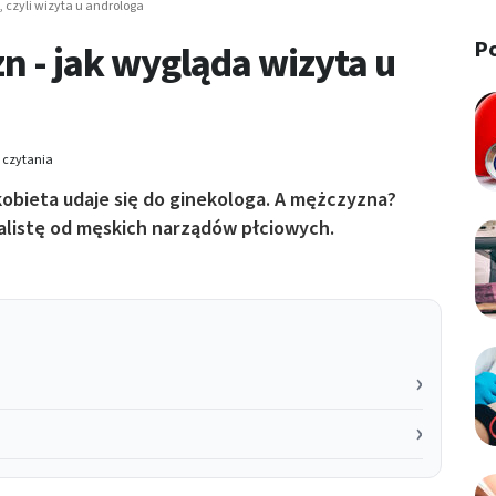
 czyli wizyta u androloga
P
n - jak wygląda wizyta u
 czytania
kobieta udaje się do ginekologa. A mężczyzna?
jalistę od męskich narządów płciowych.