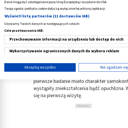
Dane mogą być udostępniane poza Unię Europejską i wysyłane do USA.
nazywa się „ginekologiem dla mężczyzn.”
Twoja zgoda i polityka cookie dotyczą wyłącznie tej witryny/aplikacji.
Androlog
powinien badać mężczyznę na wszys
Wyświetl listę partnerów (11 dostawców IAB)
przyjmują zarówno chłopców, jak i starszy
Używamy Twoich danych w następujących celach:
lekarzem o nurtujących mężczyznę problemach
Cele przetwarzania IAB:
schorzeń.
Przechowywanie informacji na urządzeniu lub dostęp do nich
Najczęstszą przyczyną wizyt u androloga je
Wykorzystywanie ograniczonych danych do wyboru reklam
męskich hormonów płciowych. Wizyty dotycz
Tworzenie profili w celu spersonalizowanych reklam
Dobrze jest, gdy zachęcanie do badań odbyw
Akceptuj wszystko
Nie zgadzam si
o zdrowie swojego syna, powinni wytłumaczy
Wykorzystanie profili do wyboru spersonalizowanych reklam
pierwsze badanie miało charakter samokontr
Tworzenie profili w celu personalizacji treści
wystąpiły zniekształcenia bądź opuchlizna.
się na pierwszą wizytę.
Wykorzystywanie profili w celu doboru spersonalizowanych tre
Reklama
Pomiar efektywności reklam
Pomiar efektywności treści