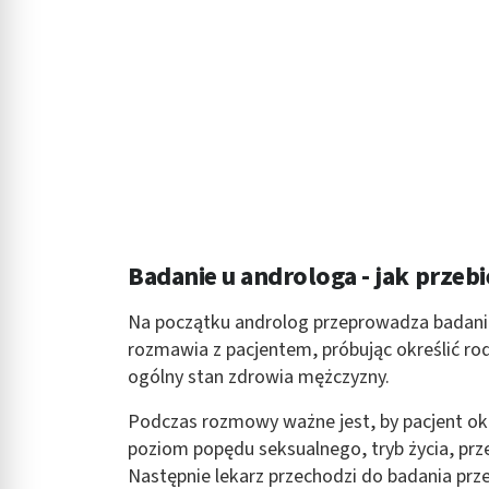
Rozumienie odbiorców dzięki statystyce lub kombinacji danych
Rozwój i ulepszanie usług
Wykorzystywanie ograniczonych danych do wyboru treści
Funkcje specjalne IAB:
Użycie dokładnych danych geolokalizacyjnych
Identyfikowanie urządzeń na podstawie aktywnie żądanych inf
Cele przetwarzania inne niż IAB:
Badanie u androloga - jak przeb
Niezbędne
Na początku androlog przeprowadza badani
Wydajność (Performance)
rozmawia z pacjentem, próbując określić rod
ogólny stan zdrowia mężczyzny.
Reklama / śledzenie
Podczas rozmowy ważne jest, by pacjent okre
poziom popędu seksualnego, tryb życia, prz
Następnie lekarz przechodzi do badania p