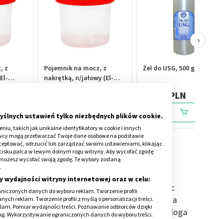
›
, z
Pojemnik na mocz, z
Żel do USG, 500 g (Hasco
El-
nakrętką, n/jałowy (El-
Comp), 120 ml
0,69 PLN
16,99 PLN
yślnych ustawień tylko niezbędnych plików cookie.
iu, takich jak unikalne identyfikatory w cookie i innych
awcy mogą przetwarzać Twoje dane osobowe na podstawie
kceptować, odrzucić lub zarządzać swoimi ustawieniami, klikając
cisku palca w lewym dolnym rogu witryny. Aby wycofać zgodę
onie możesz wycofać swoją zgodę. Te wybory zostaną
uje?
.
y wydajności witryny internetowej oraz w celu:
narządów płciowych, wykrywając ich wady, lecząc
niczonych danych do wyboru reklam. Tworzenie profili
ost gruczołu krokowego. Czasem potrzebne bywa
ch reklam. Tworzenie profili z myślą o personalizacji treści.
klam. Pomiar wydajności treści. Poznawanie odbiorców dzięki
log
czy seksuolog, aczkolwiek to właśnie androloga
ług. Wykorzystywanie ograniczonych danych do wyboru treści.