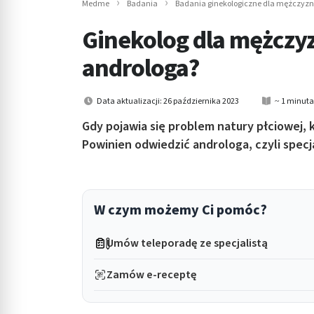
Medme
Badania
Badania ginekologiczne dla mężczyzn,
in submenu: Wellness
Ginekolog dla mężczyz
androloga?
Data aktualizacji: 26 października 2023
~ 1 minuta
Gdy pojawia się problem natury płciowej, 
Powinien odwiedzić androloga, czyli spec
W czym możemy Ci pomóc?
Umów teleporadę ze specjalistą
Zamów e-receptę