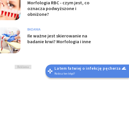
Morfologia RBC - czym jest, co
oznacza podwyższone i
obniżone?
BADANIA
Ile ważne jest skierowanie na
badanie krwi? Morfologia i inne
Reklama
Latem łatwiej o infekcję pęcherza 🌊
Robisz ten błąd?