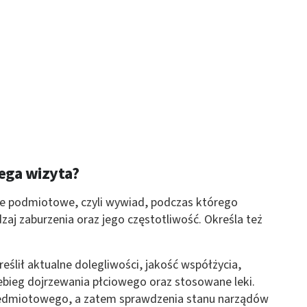
 z różnych źródeł
ormacji
iega wizyta?
e podmiotowe, czyli wywiad, podczas którego
zaj zaburzenia oraz jego częstotliwość. Określa też
ślił aktualne dolegliwości, jakość współżycia,
ebieg dojrzewania płciowego oraz stosowane leki.
rzedmiotowego, a zatem sprawdzenia stanu narządów