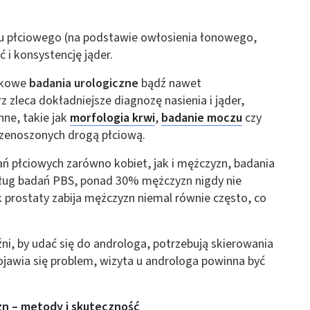
ju płciowego (na podstawie owłosienia łonowego,
 i konsystencję jąder.
atkowe
badania urologiczne
bądź nawet
z zleca dokładniejsze diagnozę nasienia i jąder,
ne, takie jak
morfologia krwi
,
badanie moczu
czy
rzenoszonych drogą płciową.
 płciowych zarówno kobiet, jak i mężczyzn, badania
dług badań PBS, ponad 30% mężczyzn nigdy nie
k prostaty zabija mężczyzn niemal równie często, co
ni, by udać się do androloga, potrzebują skierowania
ojawia się problem, wizyta u androloga powinna być
n – metody i skuteczność