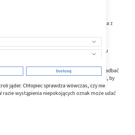
tkich etapach jego rozwoju, toteż specjaliści
ch mężczyzn. Oprócz badań możliwa jest rozmowa z
. Leczy się zarówno przyczyny, jak i skutki
st
andropauza
, czyli okres obniżania się poziomu
ą w dużej mierze również bezpłodności.
a się już w młodości. Rodzice, którzy pragną zadbać
ę
Dostosuj
ć mu, jak bardzo jest to ważne. Wskazane jest, by
oli jąder. Chłopiec sprawdza wówczas, czy nie
 W razie wystąpienia niepokojących oznak może udać
ści