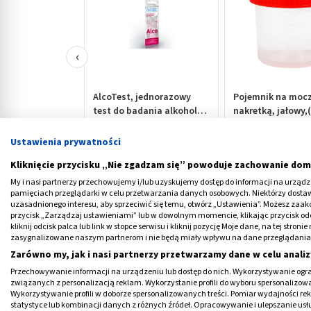
‹
AlcoTest, jednorazowy
Pojemnik na mocz
test do badania alkoholu,
nakretką, jałowy,(
1 szt.
Comp), 120 ml
5,39 PLN
1,09 PLN
Ustawienia prywatności
Kliknięcie przycisku „Nie zgadzam się” powoduje zachowanie dom
My i nasi partnerzy przechowujemy i/lub uzyskujemy dostęp do informacji na urządzen
pamięciach przeglądarki w celu przetwarzania danych osobowych. Niektórzy dost
uzasadnionego interesu, aby sprzeciwić się temu, otwórz „Ustawienia”. Możesz zaa
przycisk „Zarządzaj ustawieniami” lub w dowolnym momencie, klikając przycisk od
kliknij odcisk palca lub link w stopce serwisu i kliknij pozycję Moje dane, na tej str
Lekarz androlog - czym się zajm
zasygnalizowane naszym partnerom i nie będą miały wpływu na dane przeglądania
Zarówno my, jak i nasi partnerzy przetwarzamy dane w celu analiz
Andrologia
zajmuje się fizjologią męskich 
Przechowywanie informacji na urządzeniu lub dostęp do nich. Wykorzystywanie ogra
zaburzenia erekcji
, bezpłodność czy przer
związanych z personalizacją reklam. Wykorzystanie profili do wyboru spersonalizowany
Wykorzystywanie profili w doborze spersonalizowanych treści. Pomiar wydajności re
wsparcie innych specjalistów, takich jak
uro
statystyce lub kombinacji danych z różnych źródeł. Opracowywanie i ulepszanie us