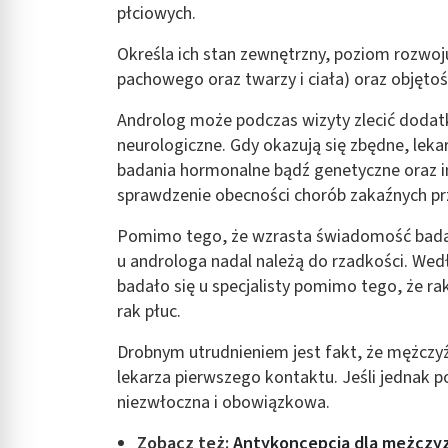
płciowych.
Określa ich stan zewnętrzny, poziom rozwo
pachowego oraz twarzy i ciała) oraz objętość
Androlog może podczas wizyty zlecić dod
neurologiczne. Gdy okazują się zbędne, lekar
badania hormonalne bądź genetyczne oraz in
sprawdzenie obecności chorób zakaźnych p
Pomimo tego, że wzrasta świadomość badań
u androloga nadal należą do rzadkości. We
badało się u specjalisty pomimo tego, że ra
rak płuc.
Drobnym utrudnieniem jest fakt, że mężczyź
lekarza pierwszego kontaktu. Jeśli jednak p
niezwłoczna i obowiązkowa.
Zobacz też:
Antykoncepcja dla mężczyz